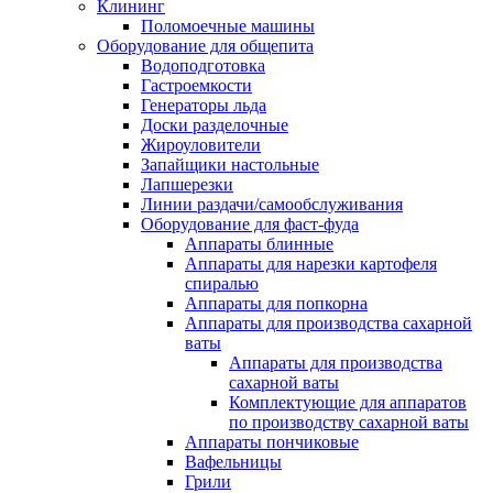
Клининг
Поломоечные машины
Оборудование для общепита
Водоподготовка
Гастроемкости
Генераторы льда
Доски разделочные
Жироуловители
Запайщики настольные
Лапшерезки
Линии раздачи/самообслуживания
Оборудование для фаст-фуда
Аппараты блинные
Аппараты для нарезки картофеля
спиралью
Аппараты для попкорна
Аппараты для производства сахарной
ваты
Аппараты для производства
сахарной ваты
Комплектующие для аппаратов
по производству сахарной ваты
Аппараты пончиковые
Вафельницы
Грили