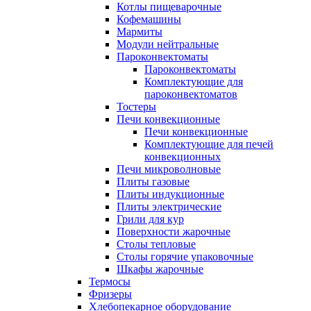
Котлы пищеварочные
Кофемашины
Мармиты
Модули нейтральные
Пароконвектоматы
Пароконвектоматы
Комплектующие для
пароконвектоматов
Тостеры
Печи конвекционные
Печи конвекционные
Комплектующие для печей
конвекционных
Печи микроволновые
Плиты газовые
Плиты индукционные
Плиты электрические
Грили для кур
Поверхности жарочные
Столы тепловые
Столы горячие упаковочные
Шкафы жарочные
Термосы
Фризеры
Хлебопекарное оборудование