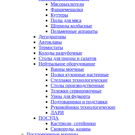
Мясорыхлители
Фаршемешалки
Куттеры
Пилы для мяса
Шприцы колбасные
Пельменные аппараты
Дегидраторы
Автоклавы
Термостаты
Колоды разрубочные
Столы для пиццы и салатов
Нейтральное оборудование
Ванны моечные
Полки кухонные настенные
Стеллажи технологические
Столы производственные
Тележки сервировочные
Урны для фудкорта
Подтоварники и подставки
Рукомойники технологические
ЛАРИ
ПОСУДА
Кастрюли, сотейники
Сковороды, казаны
Посудомоечные машины