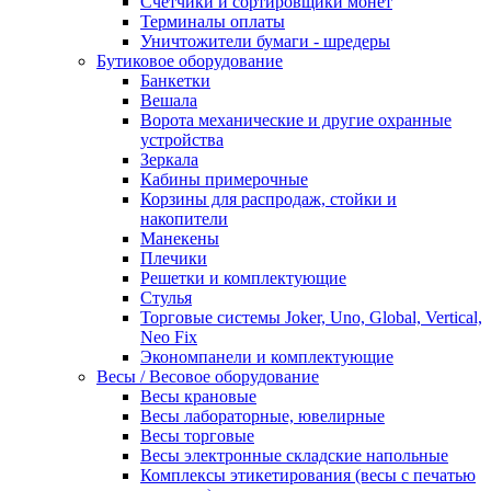
Счетчики и сортировщики монет
Терминалы оплаты
Уничтожители бумаги - шредеры
Бутиковое оборудование
Банкетки
Вешала
Ворота механические и другие охранные
устройства
Зеркала
Кабины примерочные
Корзины для распродаж, стойки и
накопители
Манекены
Плечики
Решетки и комплектующие
Стулья
Торговые системы Joker, Uno, Global, Vertical,
Neo Fix
Экономпанели и комплектующие
Весы / Весовое оборудование
Весы крановые
Весы лабораторные, ювелирные
Весы торговые
Весы электронные складские напольные
Комплексы этикетирования (весы с печатью