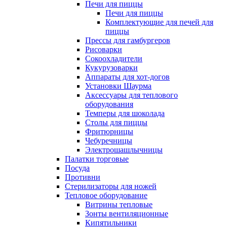
Печи для пиццы
Печи для пиццы
Комплектующие для печей для
пиццы
Прессы для гамбургеров
Рисоварки
Сокоохладители
Кукурузоварки
Аппараты для хот-догов
Установки Шаурма
Аксессуары для теплового
оборудования
Темперы для шоколада
Столы для пиццы
Фритюрницы
Чебуречницы
Электрошашлычницы
Палатки торговые
Посуда
Противни
Стерилизаторы для ножей
Тепловое оборудование
Витрины тепловые
Зонты вентиляционные
Кипятильники