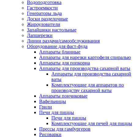
Водоподготовка
Гастроемкости
Генераторы льда
Доски разделочные
Жироуловители
Запайщики настольные
Лапшерезки
Линии раздачи/самообслуживания
Оборудование для фаст-фуда
Аппараты блинные
Аппараты для нарезки картофеля спиралью
Аппараты для попкорна
Аппараты для производства сахарной ваты
Аппараты для производства сахарной
ваты
Комплектующие для аппаратов по
производству сахарной ваты
Аппараты пончиковые
Вафельницы
Грили
Печи для пиццы
Печи для пиццы
Комплектующие для печей для пиццы
Прессы для гамбургеров
Рисоварки