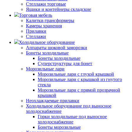
Стеллажи торговые
Ящики и контейнеры складские
Торговая мебель
Калитки-трансформеры
Камеры хранения
Прилавки
Стеллажи
Холодильное оборудование
Аппараты шоковой заморозки
Бонеты холодильные
Бонеты холодильные
Суперструктуры для бонет
Морозильные лари
Морозильные лари с глухой крышкой
Морозильные лари с крышкой из гнутого
стекла
Морозильные лари с прямой прозрачной
крышкой
Неохлаждаемые прилавки
Холодильное оборудование под выносное
холодоснабжение
Горки холодильные под выносное
холодоснабжение
Бонеты морозильные