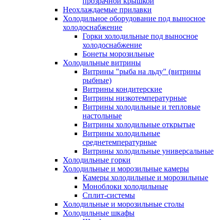
прозрачной крышкой
Неохлаждаемые прилавки
Холодильное оборудование под выносное
холодоснабжение
Горки холодильные под выносное
холодоснабжение
Бонеты морозильные
Холодильные витрины
Витрины "рыба на льду" (витрины
рыбные)
Витрины кондитерские
Витрины низкотемпературные
Витрины холодильные и тепловые
настольные
Витрины холодильные открытые
Витрины холодильные
среднетемпературные
Витрины холодильные универсальные
Холодильные горки
Холодильные и морозильные камеры
Камеры холодильные и морозильные
Моноблоки холодильные
Сплит-системы
Холодильные и морозильные столы
Холодильные шкафы