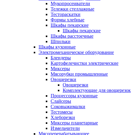
Мукопросеиватели
Тележки стеллажные
Тестораскатки
Формы хлебные
Шкафы пекарские
Шкафы пекарские
Шкафы расстоечные
Шпильки
Шкафы кухонные
Электромеханическое оборудование
Блендеры
Картофелечистки электрические
Миксеры
Мясорубки промышленные
Овощерезки
Овощерезки
Комплектующие для овощерезок
Процессоры кухонные
Слайсеры
Соковыжималки
Тестомесы
Хлеборезки
Миксеры планетарные
Измельчители
Мясоперерабатывающее