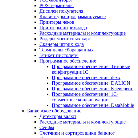
POS-терминалы
Дисплеи покупателя
Клавиатуры программируемые
Принтеры чеков
Принтеры штрих-кода
Расходные материалы и комплектующие
Ридеры магнитных карт
Сканеры штрих-кода
Терминалы сбора данных
Этикет-пистолеты
Программное обеспечение
Программное обеспечение: Типовые
конфигруации1С
Программное обеспечение: ilexx
Программное обеспечение: DALION
Программное обеспечение: Клеверенс
Программное обеспечение: 1С-
совместные конфигруации
Программное обеспечение: DataMobile
Банковское оборудование
Детекторы валют
Расходные материалы и комплектующие
Сейфы
Счетчики и сортировщики банкнот