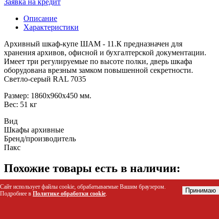
Заявка на кредит
Описание
Характеристики
Архивный шкаф-купе ШАМ - 11.К предназначен для
хранения архивов, офисной и бухгалтерской документации.
Имеет три регулируемые по высоте полки, дверь шкафа
оборудована врезным замком повышенной секретности.
Светло-серый RAL 7035
Размер: 1860x960x450 мм.
Вес: 51 кг
Вид
Шкафы архивные
Бренд/производитель
Пакс
Похожие товары есть в наличии:
Сайт использует файлы cookie, обрабатываемые Вашим браузером.
Ключница KEY-20
Принимаю
Подробнее в
Политике обработки cookie
.
Код: 53464