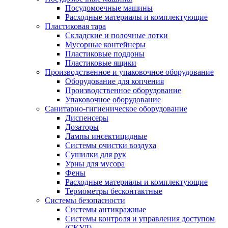
Посудомоечные машины
Расходные материалы и комплектующие
Пластиковая тара
Складские и полочные лотки
Мусорные контейнеры
Пластиковые поддоны
Пластиковые ящики
Производственное и упаковочное оборудование
Оборудование для копчения
Производственное оборудование
Упаковочное оборудование
Санитарно-гигиеническое оборудование
Диспенсеры
Дозаторы
Лампы инсектицидные
Системы очистки воздуха
Сушилки для рук
Урны для мусора
Фены
Расходные материалы и комплектующие
Термометры бесконтактные
Системы безопасности
Системы антикражные
Системы контроля и управления доступом
(СКУД)