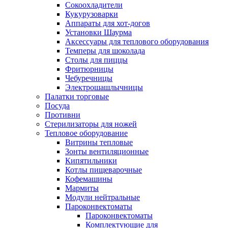
Сокоохладители
Кукурузоварки
Аппараты для хот-догов
Установки Шаурма
Аксессуары для теплового оборудования
Темперы для шоколада
Столы для пиццы
Фритюрницы
Чебуречницы
Электрошашлычницы
Палатки торговые
Посуда
Противни
Стерилизаторы для ножей
Тепловое оборудование
Витрины тепловые
Зонты вентиляционные
Кипятильники
Котлы пищеварочные
Кофемашины
Мармиты
Модули нейтральные
Пароконвектоматы
Пароконвектоматы
Комплектующие для