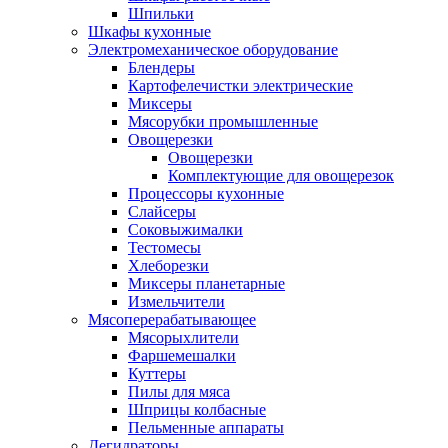
Шпильки
Шкафы кухонные
Электромеханическое оборудование
Блендеры
Картофелечистки электрические
Миксеры
Мясорубки промышленные
Овощерезки
Овощерезки
Комплектующие для овощерезок
Процессоры кухонные
Слайсеры
Соковыжималки
Тестомесы
Хлеборезки
Миксеры планетарные
Измельчители
Мясоперерабатывающее
Мясорыхлители
Фаршемешалки
Куттеры
Пилы для мяса
Шприцы колбасные
Пельменные аппараты
Дегидраторы