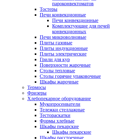
пароконвектоматов
Тостеры
Печи конвекционные
Печи конвекционные
Комплектующие для печей
конвекционных
Печи микроволновые
Плиты газовые
Плиты индукционные
Плиты электрические
Грили для кур
Поверхности жарочные
Столы тепловые
Столы горячие упаковочные
Шкафы жарочные
Термосы
Фризеры
Хлебопекарное оборудование
Мукопросеиватели
Тележки стеллажные
Тестораскатки
Формы хлебные
Шкафы пекарские
Шкафы пекарские
Шкафы расстоечные