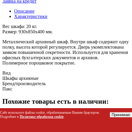
Заявка на кредит
Описание
Характеристики
Вес шкафа: 20 кг.
Размер: 930х850х400 мм.
Металлический архивный шкаф. Внутри шкаф содержит одну
полку, высота которой регулируется. Дверь укомплектована
замком повышенной секретности. Используется для хранения
офисных бухгалтерских документов и архивов.
Полимерное порошковое покрытие.
Вид
Шкафы архивные
Бренд/производитель
Пакс
Похожие товары есть в наличии:
Сайт использует файлы cookie, обрабатываемые Вашим браузером.
Шкаф для раздевалок усиленный ML-21-60
Принимаю
Подробнее в
Политике обработки cookie
.
Код: 62762
10 702 р.