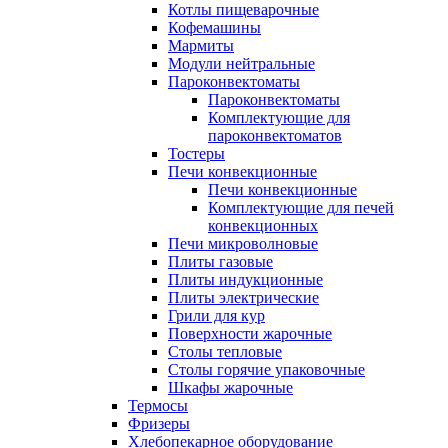
Котлы пищеварочные
Кофемашины
Мармиты
Модули нейтральные
Пароконвектоматы
Пароконвектоматы
Комплектующие для
пароконвектоматов
Тостеры
Печи конвекционные
Печи конвекционные
Комплектующие для печей
конвекционных
Печи микроволновые
Плиты газовые
Плиты индукционные
Плиты электрические
Грили для кур
Поверхности жарочные
Столы тепловые
Столы горячие упаковочные
Шкафы жарочные
Термосы
Фризеры
Хлебопекарное оборудование