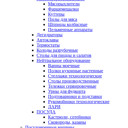
Мясорыхлители
Фаршемешалки
Куттеры
Пилы для мяса
Шприцы колбасные
Пельменные аппараты
Дегидраторы
Автоклавы
Термостаты
Колоды разрубочные
Столы для пиццы и салатов
Нейтральное оборудование
Ванны моечные
Полки кухонные настенные
Стеллажи технологические
Столы производственные
Тележки сервировочные
Урны для фудкорта
Подтоварники и подставки
Рукомойники технологические
ЛАРИ
ПОСУДА
Кастрюли, сотейники
Сковороды, казаны
Посудомоечные машины