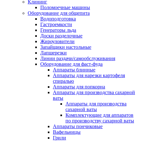
Клининг
Поломоечные машины
Оборудование для общепита
Водоподготовка
Гастроемкости
Генераторы льда
Доски разделочные
Жироуловители
Запайщики настольные
Лапшерезки
Линии раздачи/самообслуживания
Оборудование для фаст-фуда
Аппараты блинные
Аппараты для нарезки картофеля
спиралью
Аппараты для попкорна
Аппараты для производства сахарной
ваты
Аппараты для производства
сахарной ваты
Комплектующие для аппаратов
по производству сахарной ваты
Аппараты пончиковые
Вафельницы
Грили