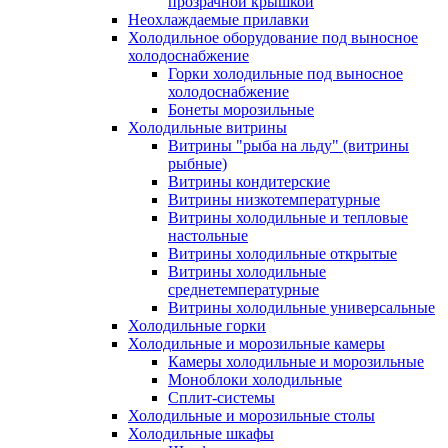
прозрачной крышкой
Неохлаждаемые прилавки
Холодильное оборудование под выносное
холодоснабжение
Горки холодильные под выносное
холодоснабжение
Бонеты морозильные
Холодильные витрины
Витрины "рыба на льду" (витрины
рыбные)
Витрины кондитерские
Витрины низкотемпературные
Витрины холодильные и тепловые
настольные
Витрины холодильные открытые
Витрины холодильные
среднетемпературные
Витрины холодильные универсальные
Холодильные горки
Холодильные и морозильные камеры
Камеры холодильные и морозильные
Моноблоки холодильные
Сплит-системы
Холодильные и морозильные столы
Холодильные шкафы