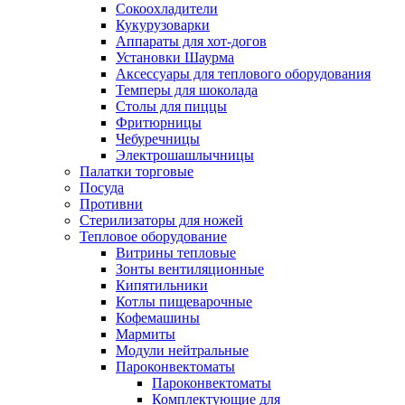
Сокоохладители
Кукурузоварки
Аппараты для хот-догов
Установки Шаурма
Аксессуары для теплового оборудования
Темперы для шоколада
Столы для пиццы
Фритюрницы
Чебуречницы
Электрошашлычницы
Палатки торговые
Посуда
Противни
Стерилизаторы для ножей
Тепловое оборудование
Витрины тепловые
Зонты вентиляционные
Кипятильники
Котлы пищеварочные
Кофемашины
Мармиты
Модули нейтральные
Пароконвектоматы
Пароконвектоматы
Комплектующие для