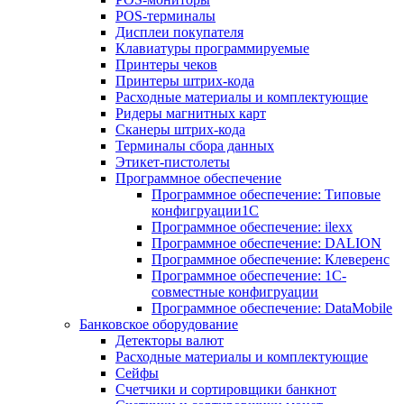
POS-терминалы
Дисплеи покупателя
Клавиатуры программируемые
Принтеры чеков
Принтеры штрих-кода
Расходные материалы и комплектующие
Ридеры магнитных карт
Сканеры штрих-кода
Терминалы сбора данных
Этикет-пистолеты
Программное обеспечение
Программное обеспечение: Типовые
конфигруации1С
Программное обеспечение: ilexx
Программное обеспечение: DALION
Программное обеспечение: Клеверенс
Программное обеспечение: 1С-
совместные конфигруации
Программное обеспечение: DataMobile
Банковское оборудование
Детекторы валют
Расходные материалы и комплектующие
Сейфы
Счетчики и сортировщики банкнот