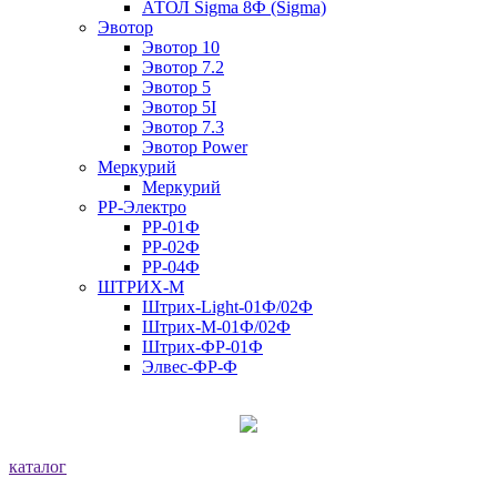
АТОЛ Sigma 8Ф (Sigma)
Эвотор
Эвотор 10
Эвотор 7.2
Эвотор 5
Эвотор 5I
Эвотор 7.3
Эвотор Power
Меркурий
Меркурий
РР-Электро
РР-01Ф
РР-02Ф
РР-04Ф
ШТРИХ-М
Штрих-Light-01Ф/02Ф
Штрих-М-01Ф/02Ф
Штрих-ФР-01Ф
Элвес-ФР-Ф
каталог