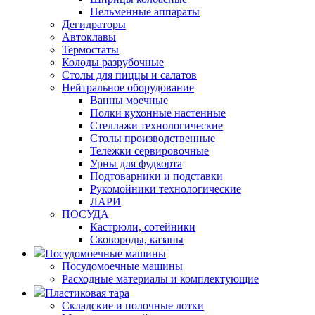
Пельменные аппараты
Дегидраторы
Автоклавы
Термостаты
Колоды разрубочные
Столы для пиццы и салатов
Нейтральное оборудование
Ванны моечные
Полки кухонные настенные
Стеллажи технологические
Столы производственные
Тележки сервировочные
Урны для фудкорта
Подтоварники и подставки
Рукомойники технологические
ЛАРИ
ПОСУДА
Кастрюли, сотейники
Сковороды, казаны
Посудомоечные машины
Посудомоечные машины
Расходные материалы и комплектующие
Пластиковая тара
Складские и полочные лотки