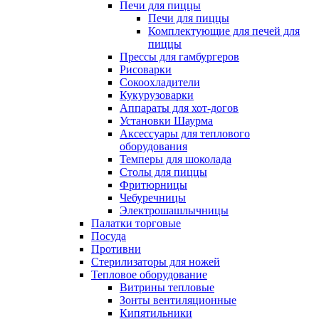
Печи для пиццы
Печи для пиццы
Комплектующие для печей для
пиццы
Прессы для гамбургеров
Рисоварки
Сокоохладители
Кукурузоварки
Аппараты для хот-догов
Установки Шаурма
Аксессуары для теплового
оборудования
Темперы для шоколада
Столы для пиццы
Фритюрницы
Чебуречницы
Электрошашлычницы
Палатки торговые
Посуда
Противни
Стерилизаторы для ножей
Тепловое оборудование
Витрины тепловые
Зонты вентиляционные
Кипятильники