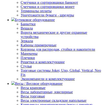
Счетчики и сортировщики банкнот
Счетчики и сортировщики монет
Терминалы оплаты
Уничтожители бумаги - шредеры
Бутиковое оборудование
Банкетки
Вешала
Ворота механические и другие охранные
устройства
Зеркала
Кабины примерочные
Корзины для распродаж, стойки и накопители
Манекены
Плечики
Решетки и комплектующие
Стулья
Торговые системы Joker, Uno, Global, Vertical, Neo
Fix
Экономпанели и комплектующие
Весы / Весовое оборудование
Весы крановые
Весы лабораторные, ювелирные
Весы торговые
Весы электронные складские напольные
Комплексы этикетирования (весы с печатью