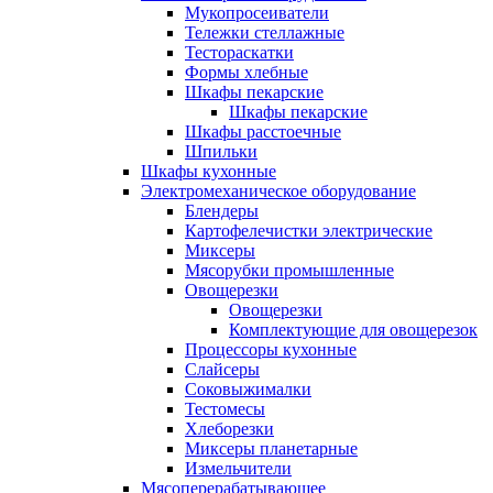
Мукопросеиватели
Тележки стеллажные
Тестораскатки
Формы хлебные
Шкафы пекарские
Шкафы пекарские
Шкафы расстоечные
Шпильки
Шкафы кухонные
Электромеханическое оборудование
Блендеры
Картофелечистки электрические
Миксеры
Мясорубки промышленные
Овощерезки
Овощерезки
Комплектующие для овощерезок
Процессоры кухонные
Слайсеры
Соковыжималки
Тестомесы
Хлеборезки
Миксеры планетарные
Измельчители
Мясоперерабатывающее