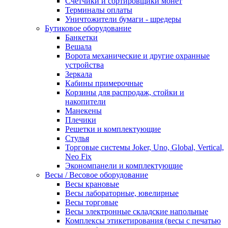
Счетчики и сортировщики монет
Терминалы оплаты
Уничтожители бумаги - шредеры
Бутиковое оборудование
Банкетки
Вешала
Ворота механические и другие охранные
устройства
Зеркала
Кабины примерочные
Корзины для распродаж, стойки и
накопители
Манекены
Плечики
Решетки и комплектующие
Стулья
Торговые системы Joker, Uno, Global, Vertical,
Neo Fix
Экономпанели и комплектующие
Весы / Весовое оборудование
Весы крановые
Весы лабораторные, ювелирные
Весы торговые
Весы электронные складские напольные
Комплексы этикетирования (весы с печатью