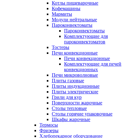
Котлы пищеварочные
Кофемашины
Мармиты
Модули нейтральные
Пароконвектоматы
Пароконвектоматы
Комплектующие для
пароконвектоматов
Тостеры
Печи конвекционные
Печи конвекционные
Комплектующие для печей
конвекционных
Печи микроволновые
Плиты газовые
Плиты индукционные
Плиты электрические
Грили для кур
Поверхности жарочные
Столы тепловые
Столы горячие упаковочные
Шкафы жарочные
Термосы
Фризеры
Хлебопекарное оборудование