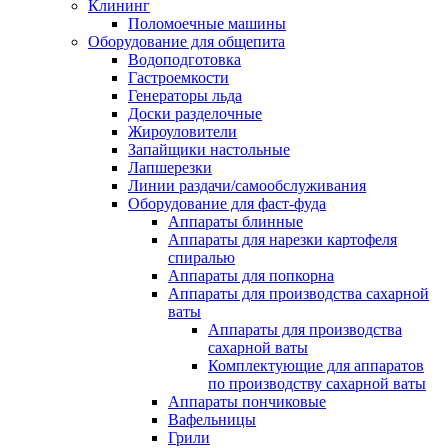
Клининг
Поломоечные машины
Оборудование для общепита
Водоподготовка
Гастроемкости
Генераторы льда
Доски разделочные
Жироуловители
Запайщики настольные
Лапшерезки
Линии раздачи/самообслуживания
Оборудование для фаст-фуда
Аппараты блинные
Аппараты для нарезки картофеля
спиралью
Аппараты для попкорна
Аппараты для производства сахарной
ваты
Аппараты для производства
сахарной ваты
Комплектующие для аппаратов
по производству сахарной ваты
Аппараты пончиковые
Вафельницы
Грили