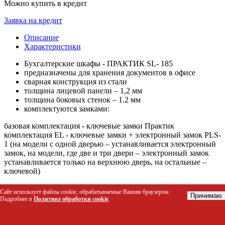
Можно купить в кредит
Заявка на кредит
Описание
Характеристики
Бухгалтерские шкафы - ПРАКТИК SL- 185
предназначены для хранения документов в офисе
сварная конструкция из стали
толщина лицевой панели – 1,2 мм
толщина боковых стенок – 1.2 мм
комплектуются замками:
базовая комплектация - ключевые замки Практик
комплектация EL - ключевые замки + электронный замок PLS-
1 (на модели с одной дверью – устанавливается электронный
замок, на модели, где две и три двери – электронный замок
устанавливается только на верхнюю дверь, на остальные –
ключевой)
комплектуются переставными полками, модели 185 и
Сайт использует файлы cookie, обрабатываемые Вашим браузером.
Принимаю
185/2 комплектуются 1(2) стационарной и 3(6)
Подробнее в
Политике обработки cookie
.
переставными полками
поставляются в собранном виде