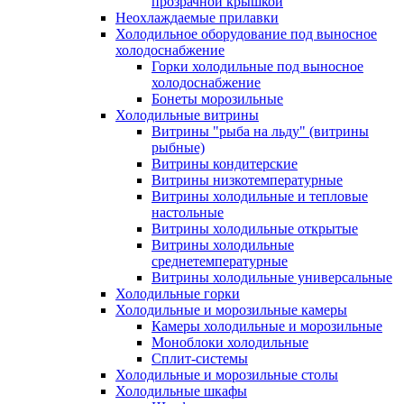
прозрачной крышкой
Неохлаждаемые прилавки
Холодильное оборудование под выносное
холодоснабжение
Горки холодильные под выносное
холодоснабжение
Бонеты морозильные
Холодильные витрины
Витрины "рыба на льду" (витрины
рыбные)
Витрины кондитерские
Витрины низкотемпературные
Витрины холодильные и тепловые
настольные
Витрины холодильные открытые
Витрины холодильные
среднетемпературные
Витрины холодильные универсальные
Холодильные горки
Холодильные и морозильные камеры
Камеры холодильные и морозильные
Моноблоки холодильные
Сплит-системы
Холодильные и морозильные столы
Холодильные шкафы