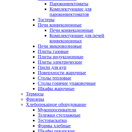
Пароконвектоматы
Комплектующие для
пароконвектоматов
Тостеры
Печи конвекционные
Печи конвекционные
Комплектующие для печей
конвекционных
Печи микроволновые
Плиты газовые
Плиты индукционные
Плиты электрические
Грили для кур
Поверхности жарочные
Столы тепловые
Столы горячие упаковочные
Шкафы жарочные
Термосы
Фризеры
Хлебопекарное оборудование
Мукопросеиватели
Тележки стеллажные
Тестораскатки
Формы хлебные
Шкафы пекарские