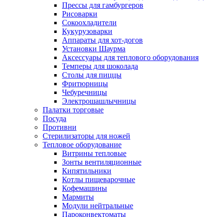
Прессы для гамбургеров
Рисоварки
Сокоохладители
Кукурузоварки
Аппараты для хот-догов
Установки Шаурма
Аксессуары для теплового оборудования
Темперы для шоколада
Столы для пиццы
Фритюрницы
Чебуречницы
Электрошашлычницы
Палатки торговые
Посуда
Противни
Стерилизаторы для ножей
Тепловое оборудование
Витрины тепловые
Зонты вентиляционные
Кипятильники
Котлы пищеварочные
Кофемашины
Мармиты
Модули нейтральные
Пароконвектоматы