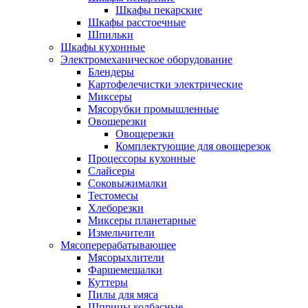
Шкафы пекарские
Шкафы расстоечные
Шпильки
Шкафы кухонные
Электромеханическое оборудование
Блендеры
Картофелечистки электрические
Миксеры
Мясорубки промышленные
Овощерезки
Овощерезки
Комплектующие для овощерезок
Процессоры кухонные
Слайсеры
Соковыжималки
Тестомесы
Хлеборезки
Миксеры планетарные
Измельчители
Мясоперерабатывающее
Мясорыхлители
Фаршемешалки
Куттеры
Пилы для мяса
Шприцы колбасные