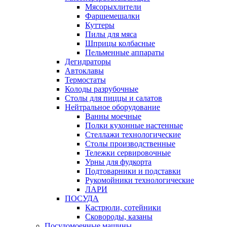
Мясорыхлители
Фаршемешалки
Куттеры
Пилы для мяса
Шприцы колбасные
Пельменные аппараты
Дегидраторы
Автоклавы
Термостаты
Колоды разрубочные
Столы для пиццы и салатов
Нейтральное оборудование
Ванны моечные
Полки кухонные настенные
Стеллажи технологические
Столы производственные
Тележки сервировочные
Урны для фудкорта
Подтоварники и подставки
Рукомойники технологические
ЛАРИ
ПОСУДА
Кастрюли, сотейники
Сковороды, казаны
Посудомоечные машины