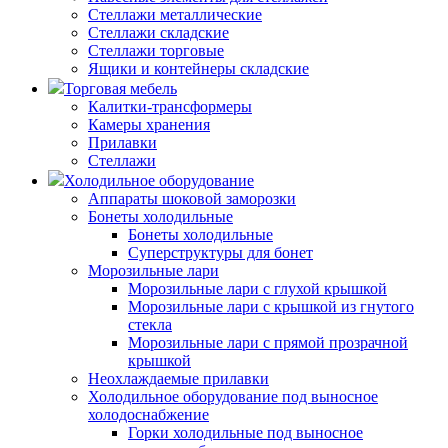
Стеллажи металлические
Стеллажи складские
Стеллажи торговые
Ящики и контейнеры складские
Торговая мебель
Калитки-трансформеры
Камеры хранения
Прилавки
Стеллажи
Холодильное оборудование
Аппараты шоковой заморозки
Бонеты холодильные
Бонеты холодильные
Суперструктуры для бонет
Морозильные лари
Морозильные лари с глухой крышкой
Морозильные лари с крышкой из гнутого
стекла
Морозильные лари с прямой прозрачной
крышкой
Неохлаждаемые прилавки
Холодильное оборудование под выносное
холодоснабжение
Горки холодильные под выносное