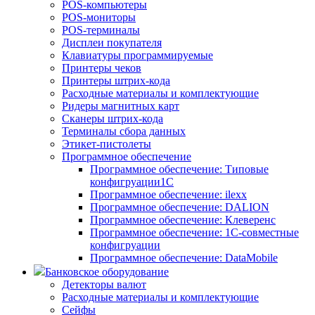
POS-компьютеры
POS-мониторы
POS-терминалы
Дисплеи покупателя
Клавиатуры программируемые
Принтеры чеков
Принтеры штрих-кода
Расходные материалы и комплектующие
Ридеры магнитных карт
Сканеры штрих-кода
Терминалы сбора данных
Этикет-пистолеты
Программное обеспечение
Программное обеспечение: Типовые
конфигруации1С
Программное обеспечение: ilexx
Программное обеспечение: DALION
Программное обеспечение: Клеверенс
Программное обеспечение: 1С-совместные
конфигруации
Программное обеспечение: DataMobile
Банковское оборудование
Детекторы валют
Расходные материалы и комплектующие
Сейфы