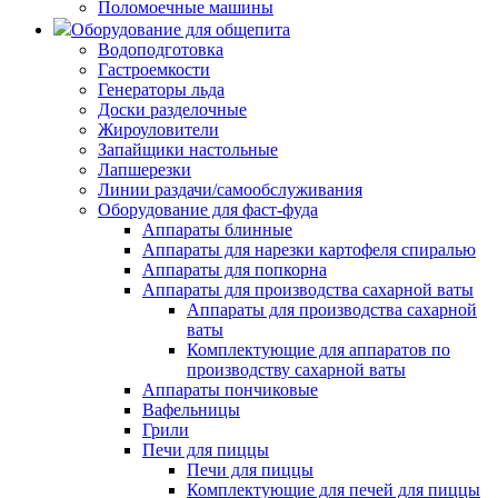
Поломоечные машины
Оборудование для общепита
Водоподготовка
Гастроемкости
Генераторы льда
Доски разделочные
Жироуловители
Запайщики настольные
Лапшерезки
Линии раздачи/самообслуживания
Оборудование для фаст-фуда
Аппараты блинные
Аппараты для нарезки картофеля спиралью
Аппараты для попкорна
Аппараты для производства сахарной ваты
Аппараты для производства сахарной
ваты
Комплектующие для аппаратов по
производству сахарной ваты
Аппараты пончиковые
Вафельницы
Грили
Печи для пиццы
Печи для пиццы
Комплектующие для печей для пиццы