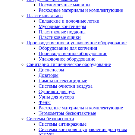
Посудомоечные машины
Расходные материалы и комплектующие
Пластиковая тара
Складские и полочные лотки
Мусорные контейнеры
Пластиковые поддоны
Пластиковые ящики
Производственное и упаковочное оборудование
Оборудование для копчения
Производственное оборудование
Упаковочное оборудование
Санитарно-гигиеническое оборудование
Диспенсеры
Дозаторы
Лампы инсектицидные
Системы очистки воздуха
Сушилки для рук
Урны для мусора
Фены
Расходные материалы и комплектующие
Термометры бесконтактные
Системы безопасности
Системы антикражные
Системы контроля и управления доступом
(СКУД)