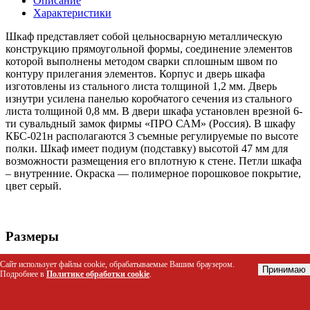
Описание
Характеристики
Шкаф представляет собой цельносварную металлическую
конструкцию прямоугольной формы, соединение элементов
которой выполнены методом сварки сплошным швом по
контуру прилегания элементов. Корпус и дверь шкафа
изготовлены из стального листа толщиной 1,2 мм. Дверь
изнутри усилена панелью коробчатого сечения из стального
листа толщиной 0,8 мм. В двери шкафа установлен врезной 6-
ти сувальдный замок фирмы «ПРО САМ» (Россия). В шкафу
КБC-021н располагаются 3 съемные регулируемые по высоте
полки. Шкаф имеет подиум (подставку) высотой 47 мм для
возможности размещения его вплотную к стене. Петли шкафа
– внутренние. Окраска — полимерное порошковое покрытие,
цвет серый.
Размеры
Высота
1252 мм
Сайт использует файлы cookie, обрабатываемые Вашим браузером.
Принимаю
Подробнее в
Политике обработки cookie
.
Ширина
420 мм
Глубина
350 мм