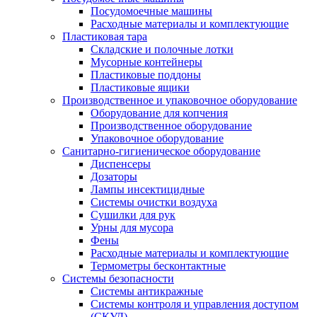
Посудомоечные машины
Расходные материалы и комплектующие
Пластиковая тара
Складские и полочные лотки
Мусорные контейнеры
Пластиковые поддоны
Пластиковые ящики
Производственное и упаковочное оборудование
Оборудование для копчения
Производственное оборудование
Упаковочное оборудование
Санитарно-гигиеническое оборудование
Диспенсеры
Дозаторы
Лампы инсектицидные
Системы очистки воздуха
Сушилки для рук
Урны для мусора
Фены
Расходные материалы и комплектующие
Термометры бесконтактные
Системы безопасности
Системы антикражные
Системы контроля и управления доступом
(СКУД)