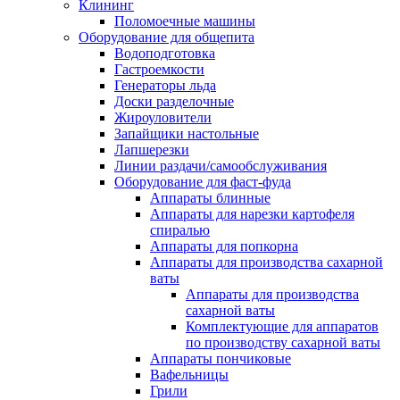
Клининг
Поломоечные машины
Оборудование для общепита
Водоподготовка
Гастроемкости
Генераторы льда
Доски разделочные
Жироуловители
Запайщики настольные
Лапшерезки
Линии раздачи/самообслуживания
Оборудование для фаст-фуда
Аппараты блинные
Аппараты для нарезки картофеля
спиралью
Аппараты для попкорна
Аппараты для производства сахарной
ваты
Аппараты для производства
сахарной ваты
Комплектующие для аппаратов
по производству сахарной ваты
Аппараты пончиковые
Вафельницы
Грили