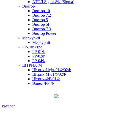
АТОЛ Sigma 8Ф (Sigma)
Эвотор
Эвотор 10
Эвотор 7.2
Эвотор 5
Эвотор 5I
Эвотор 7.3
Эвотор Power
Меркурий
Меркурий
РР-Электро
РР-01Ф
РР-02Ф
РР-04Ф
ШТРИХ-М
Штрих-Light-01Ф/02Ф
Штрих-М-01Ф/02Ф
Штрих-ФР-01Ф
Элвес-ФР-Ф
каталог