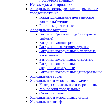
прозрачной крышкой
Неохлаждаемые прилавки
Холодильное оборудование под выносное
холодоснабжение
Горки холодильные под выносное
холодоснабжение
Бонеты морозильные
Холодильные витрины
Витрины "рыба на льду" (витрины
рыбные)
Витрины кондитерские
Витрины низкотемпературные
Витрины холодильные и тепловые
настольные
Витрины холодильные открытые
Витрины холодильные
среднетемпературные
Витрины холодильные универсальные
Холодильные горки
Холодильные и морозильные камеры
Камеры холодильные и морозильные
Моноблоки холодильные
Сплит-системы
Холодильные и морозильные столы
Холодильные шкафы