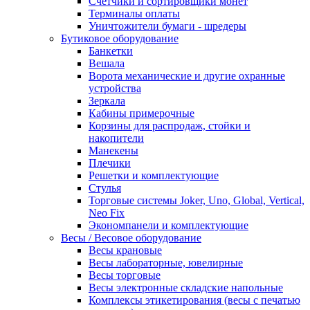
Счетчики и сортировщики монет
Терминалы оплаты
Уничтожители бумаги - шредеры
Бутиковое оборудование
Банкетки
Вешала
Ворота механические и другие охранные
устройства
Зеркала
Кабины примерочные
Корзины для распродаж, стойки и
накопители
Манекены
Плечики
Решетки и комплектующие
Стулья
Торговые системы Joker, Uno, Global, Vertical,
Neo Fix
Экономпанели и комплектующие
Весы / Весовое оборудование
Весы крановые
Весы лабораторные, ювелирные
Весы торговые
Весы электронные складские напольные
Комплексы этикетирования (весы с печатью