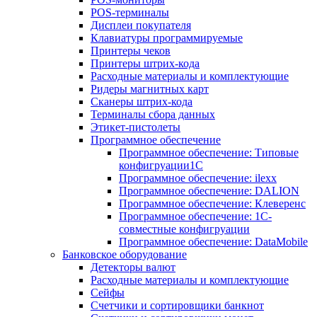
POS-терминалы
Дисплеи покупателя
Клавиатуры программируемые
Принтеры чеков
Принтеры штрих-кода
Расходные материалы и комплектующие
Ридеры магнитных карт
Сканеры штрих-кода
Терминалы сбора данных
Этикет-пистолеты
Программное обеспечение
Программное обеспечение: Типовые
конфигруации1С
Программное обеспечение: ilexx
Программное обеспечение: DALION
Программное обеспечение: Клеверенс
Программное обеспечение: 1С-
совместные конфигруации
Программное обеспечение: DataMobile
Банковское оборудование
Детекторы валют
Расходные материалы и комплектующие
Сейфы
Счетчики и сортировщики банкнот