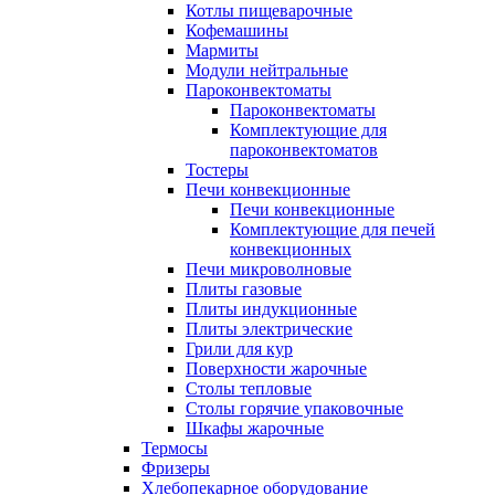
Котлы пищеварочные
Кофемашины
Мармиты
Модули нейтральные
Пароконвектоматы
Пароконвектоматы
Комплектующие для
пароконвектоматов
Тостеры
Печи конвекционные
Печи конвекционные
Комплектующие для печей
конвекционных
Печи микроволновые
Плиты газовые
Плиты индукционные
Плиты электрические
Грили для кур
Поверхности жарочные
Столы тепловые
Столы горячие упаковочные
Шкафы жарочные
Термосы
Фризеры
Хлебопекарное оборудование