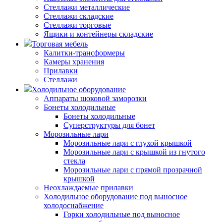
Стеллажи металлические
Стеллажи складские
Стеллажи торговые
Ящики и контейнеры складские
Торговая мебель
Калитки-трансформеры
Камеры хранения
Прилавки
Стеллажи
Холодильное оборудование
Аппараты шоковой заморозки
Бонеты холодильные
Бонеты холодильные
Суперструктуры для бонет
Морозильные лари
Морозильные лари с глухой крышкой
Морозильные лари с крышкой из гнутого
стекла
Морозильные лари с прямой прозрачной
крышкой
Неохлаждаемые прилавки
Холодильное оборудование под выносное
холодоснабжение
Горки холодильные под выносное