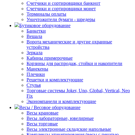
Счетчики и сортировщики банкнот
Счетчики и сортировщики монет
Терминалы оплаты
Уничтожители бумаги - шредеры
Бутиковое оборудование
Банкетки
Вешала
Ворота механические и другие охранные
устройства
Зеркала
Кабины примерочные
Корзины для распродаж, стойки и накопители
Манекены
Плечики
Решетки и комплектующие
Стулья
Торговые системы Joker, Uno, Global, Vertical, Neo
Fix
Экономпанели и комплектующие
Весы / Весовое оборудование
Весы крановые
Весы лабораторные, ювелирные
Весы торговые
Весы электронные складские напольные
Комплексы этикетирования (весы с печатью