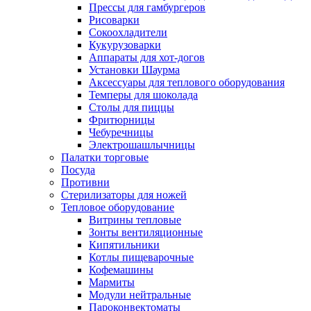
Прессы для гамбургеров
Рисоварки
Сокоохладители
Кукурузоварки
Аппараты для хот-догов
Установки Шаурма
Аксессуары для теплового оборудования
Темперы для шоколада
Столы для пиццы
Фритюрницы
Чебуречницы
Электрошашлычницы
Палатки торговые
Посуда
Противни
Стерилизаторы для ножей
Тепловое оборудование
Витрины тепловые
Зонты вентиляционные
Кипятильники
Котлы пищеварочные
Кофемашины
Мармиты
Модули нейтральные
Пароконвектоматы