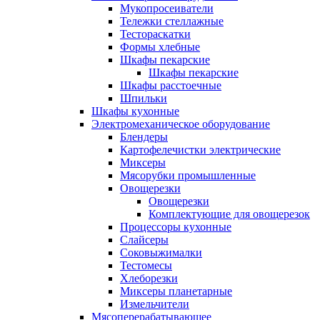
Мукопросеиватели
Тележки стеллажные
Тестораскатки
Формы хлебные
Шкафы пекарские
Шкафы пекарские
Шкафы расстоечные
Шпильки
Шкафы кухонные
Электромеханическое оборудование
Блендеры
Картофелечистки электрические
Миксеры
Мясорубки промышленные
Овощерезки
Овощерезки
Комплектующие для овощерезок
Процессоры кухонные
Слайсеры
Соковыжималки
Тестомесы
Хлеборезки
Миксеры планетарные
Измельчители
Мясоперерабатывающее