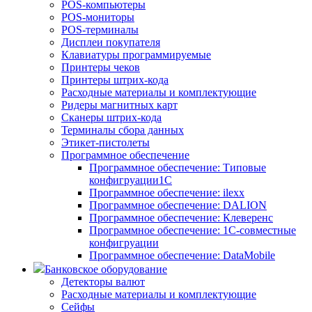
POS-компьютеры
POS-мониторы
POS-терминалы
Дисплеи покупателя
Клавиатуры программируемые
Принтеры чеков
Принтеры штрих-кода
Расходные материалы и комплектующие
Ридеры магнитных карт
Сканеры штрих-кода
Терминалы сбора данных
Этикет-пистолеты
Программное обеспечение
Программное обеспечение: Типовые
конфигруации1С
Программное обеспечение: ilexx
Программное обеспечение: DALION
Программное обеспечение: Клеверенс
Программное обеспечение: 1С-совместные
конфигруации
Программное обеспечение: DataMobile
Банковское оборудование
Детекторы валют
Расходные материалы и комплектующие
Сейфы