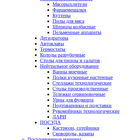
Мясорыхлители
Фаршемешалки
Куттеры
Пилы для мяса
Шприцы колбасные
Пельменные аппараты
Дегидраторы
Автоклавы
Термостаты
Колоды разрубочные
Столы для пиццы и салатов
Нейтральное оборудование
Ванны моечные
Полки кухонные настенные
Стеллажи технологические
Столы производственные
Тележки сервировочные
Урны для фудкорта
Подтоварники и подставки
Рукомойники технологические
ЛАРИ
ПОСУДА
Кастрюли, сотейники
Сковороды, казаны
Посудомоечные машины