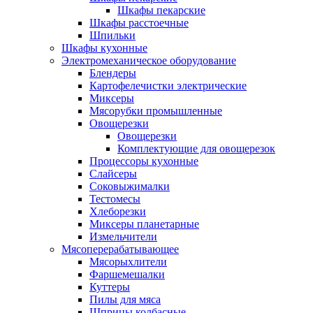
Шкафы пекарские
Шкафы расстоечные
Шпильки
Шкафы кухонные
Электромеханическое оборудование
Блендеры
Картофелечистки электрические
Миксеры
Мясорубки промышленные
Овощерезки
Овощерезки
Комплектующие для овощерезок
Процессоры кухонные
Слайсеры
Соковыжималки
Тестомесы
Хлеборезки
Миксеры планетарные
Измельчители
Мясоперерабатывающее
Мясорыхлители
Фаршемешалки
Куттеры
Пилы для мяса
Шприцы колбасные