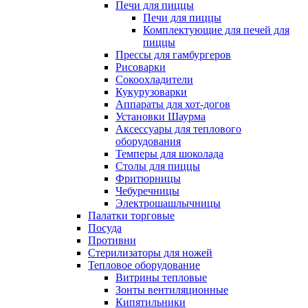
Печи для пиццы
Печи для пиццы
Комплектующие для печей для
пиццы
Прессы для гамбургеров
Рисоварки
Сокоохладители
Кукурузоварки
Аппараты для хот-догов
Установки Шаурма
Аксессуары для теплового
оборудования
Темперы для шоколада
Столы для пиццы
Фритюрницы
Чебуречницы
Электрошашлычницы
Палатки торговые
Посуда
Противни
Стерилизаторы для ножей
Тепловое оборудование
Витрины тепловые
Зонты вентиляционные
Кипятильники