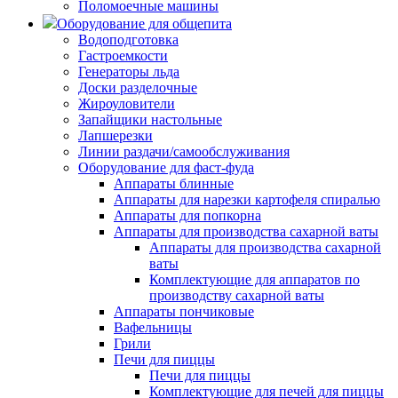
Поломоечные машины
Оборудование для общепита
Водоподготовка
Гастроемкости
Генераторы льда
Доски разделочные
Жироуловители
Запайщики настольные
Лапшерезки
Линии раздачи/самообслуживания
Оборудование для фаст-фуда
Аппараты блинные
Аппараты для нарезки картофеля спиралью
Аппараты для попкорна
Аппараты для производства сахарной ваты
Аппараты для производства сахарной
ваты
Комплектующие для аппаратов по
производству сахарной ваты
Аппараты пончиковые
Вафельницы
Грили
Печи для пиццы
Печи для пиццы
Комплектующие для печей для пиццы