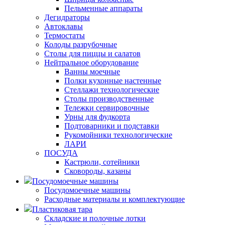
Пельменные аппараты
Дегидраторы
Автоклавы
Термостаты
Колоды разрубочные
Столы для пиццы и салатов
Нейтральное оборудование
Ванны моечные
Полки кухонные настенные
Стеллажи технологические
Столы производственные
Тележки сервировочные
Урны для фудкорта
Подтоварники и подставки
Рукомойники технологические
ЛАРИ
ПОСУДА
Кастрюли, сотейники
Сковороды, казаны
Посудомоечные машины
Посудомоечные машины
Расходные материалы и комплектующие
Пластиковая тара
Складские и полочные лотки