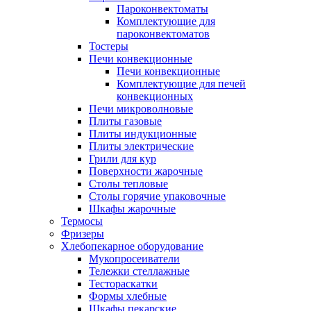
Пароконвектоматы
Комплектующие для
пароконвектоматов
Тостеры
Печи конвекционные
Печи конвекционные
Комплектующие для печей
конвекционных
Печи микроволновые
Плиты газовые
Плиты индукционные
Плиты электрические
Грили для кур
Поверхности жарочные
Столы тепловые
Столы горячие упаковочные
Шкафы жарочные
Термосы
Фризеры
Хлебопекарное оборудование
Мукопросеиватели
Тележки стеллажные
Тестораскатки
Формы хлебные
Шкафы пекарские