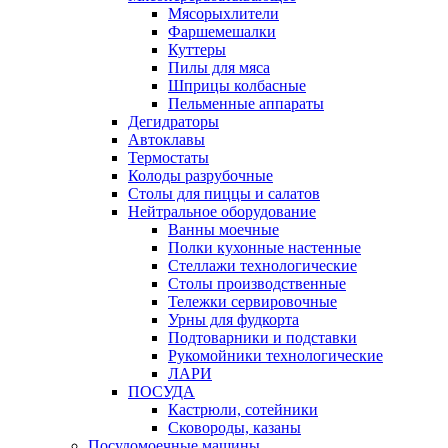
Мясорыхлители
Фаршемешалки
Куттеры
Пилы для мяса
Шприцы колбасные
Пельменные аппараты
Дегидраторы
Автоклавы
Термостаты
Колоды разрубочные
Столы для пиццы и салатов
Нейтральное оборудование
Ванны моечные
Полки кухонные настенные
Стеллажи технологические
Столы производственные
Тележки сервировочные
Урны для фудкорта
Подтоварники и подставки
Рукомойники технологические
ЛАРИ
ПОСУДА
Кастрюли, сотейники
Сковороды, казаны
Посудомоечные машины