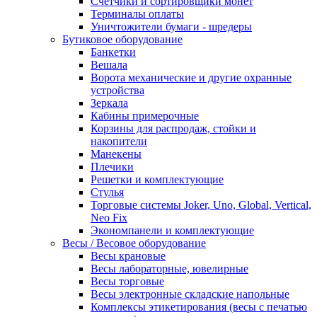
Счетчики и сортировщики монет
Терминалы оплаты
Уничтожители бумаги - шредеры
Бутиковое оборудование
Банкетки
Вешала
Ворота механические и другие охранные
устройства
Зеркала
Кабины примерочные
Корзины для распродаж, стойки и
накопители
Манекены
Плечики
Решетки и комплектующие
Стулья
Торговые системы Joker, Uno, Global, Vertical,
Neo Fix
Экономпанели и комплектующие
Весы / Весовое оборудование
Весы крановые
Весы лабораторные, ювелирные
Весы торговые
Весы электронные складские напольные
Комплексы этикетирования (весы с печатью