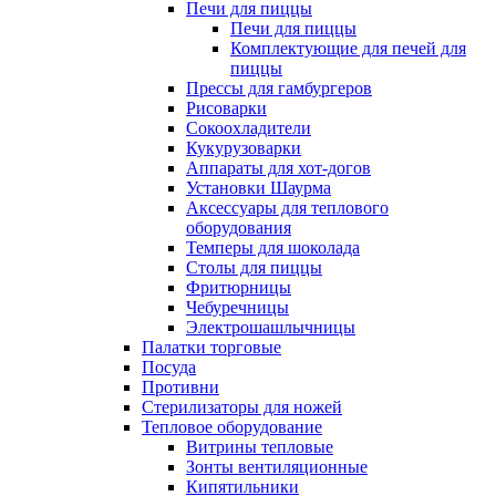
Печи для пиццы
Печи для пиццы
Комплектующие для печей для
пиццы
Прессы для гамбургеров
Рисоварки
Сокоохладители
Кукурузоварки
Аппараты для хот-догов
Установки Шаурма
Аксессуары для теплового
оборудования
Темперы для шоколада
Столы для пиццы
Фритюрницы
Чебуречницы
Электрошашлычницы
Палатки торговые
Посуда
Противни
Стерилизаторы для ножей
Тепловое оборудование
Витрины тепловые
Зонты вентиляционные
Кипятильники