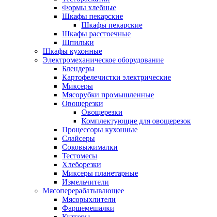
Формы хлебные
Шкафы пекарские
Шкафы пекарские
Шкафы расстоечные
Шпильки
Шкафы кухонные
Электромеханическое оборудование
Блендеры
Картофелечистки электрические
Миксеры
Мясорубки промышленные
Овощерезки
Овощерезки
Комплектующие для овощерезок
Процессоры кухонные
Слайсеры
Соковыжималки
Тестомесы
Хлеборезки
Миксеры планетарные
Измельчители
Мясоперерабатывающее
Мясорыхлители
Фаршемешалки
Куттеры