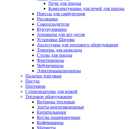
Печи для пиццы
Комплектующие для печей для пиццы
Прессы для гамбургеров
Рисоварки
Сокоохладители
Кукурузоварки
Аппараты для хот-догов
Установки Шаурма
Аксессуары для теплового оборудования
Темперы для шоколада
Столы для пиццы
Фритюрницы
Чебуречницы
Электрошашлычницы
Палатки торговые
Посуда
Противни
Стерилизаторы для ножей
Тепловое оборудование
Витрины тепловые
Зонты вентиляционные
Кипятильники
Котлы пищеварочные
Кофемашины
Мармиты