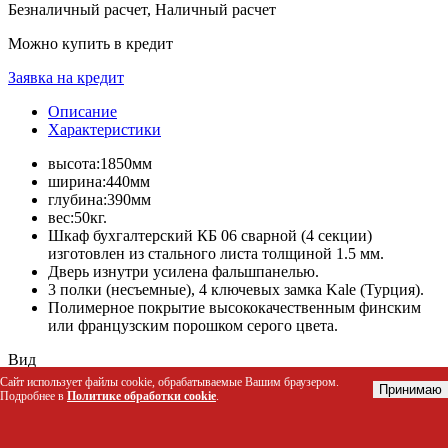
Безналичный расчет, Наличный расчет
Можно купить в кредит
Заявка на кредит
Описание
Характеристики
высота:1850мм
ширина:440мм
глубина:390мм
вес:50кг.
Шкаф бухгалтерский КБ 06 сварной (4 секции)
изготовлен из стального листа толщиной 1.5 мм.
Дверь изнутри усилена фальшпанелью.
3 полки (несъемные), 4 ключевых замка Kale (Турция).
Полимерное покрытие высококачественным финским
или французским порошком серого цвета.
Вид
Шкафы бухгалтерские
Сайт использует файлы cookie, обрабатываемые Вашим браузером.
Принимаю
Бренд/производитель
Подробнее в
Политике обработки cookie
.
Пакс