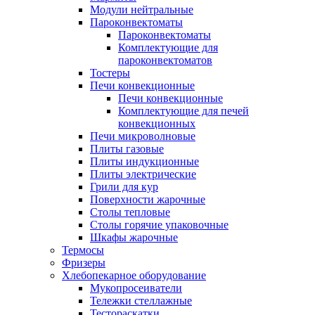
Модули нейтральные
Пароконвектоматы
Пароконвектоматы
Комплектующие для
пароконвектоматов
Тостеры
Печи конвекционные
Печи конвекционные
Комплектующие для печей
конвекционных
Печи микроволновые
Плиты газовые
Плиты индукционные
Плиты электрические
Грили для кур
Поверхности жарочные
Столы тепловые
Столы горячие упаковочные
Шкафы жарочные
Термосы
Фризеры
Хлебопекарное оборудование
Мукопросеиватели
Тележки стеллажные
Тестораскатки