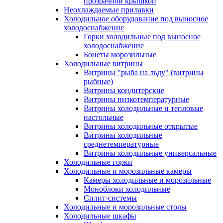
прозрачной крышкой
Неохлаждаемые прилавки
Холодильное оборудование под выносное
холодоснабжение
Горки холодильные под выносное
холодоснабжение
Бонеты морозильные
Холодильные витрины
Витрины "рыба на льду" (витрины
рыбные)
Витрины кондитерские
Витрины низкотемпературные
Витрины холодильные и тепловые
настольные
Витрины холодильные открытые
Витрины холодильные
среднетемпературные
Витрины холодильные универсальные
Холодильные горки
Холодильные и морозильные камеры
Камеры холодильные и морозильные
Моноблоки холодильные
Сплит-системы
Холодильные и морозильные столы
Холодильные шкафы