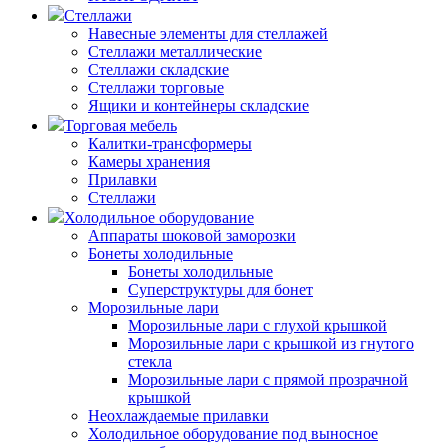
Стеллажи
Навесные элементы для стеллажей
Стеллажи металлические
Стеллажи складские
Стеллажи торговые
Ящики и контейнеры складские
Торговая мебель
Калитки-трансформеры
Камеры хранения
Прилавки
Стеллажи
Холодильное оборудование
Аппараты шоковой заморозки
Бонеты холодильные
Бонеты холодильные
Суперструктуры для бонет
Морозильные лари
Морозильные лари с глухой крышкой
Морозильные лари с крышкой из гнутого
стекла
Морозильные лари с прямой прозрачной
крышкой
Неохлаждаемые прилавки
Холодильное оборудование под выносное