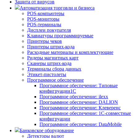
Защита от вирусов
Автоматизация торговли и бизнеса
POS-компьютеры
POS-мониторы
POS-терминалы
Дисплеи покупателя
Клавиатуры программируемые
Принтеры чеков
Принтеры штрих-кода
Расходные материалы и комплектующие
Ридеры магнитных карт
Сканеры штрих-кода
Терминалы сбора данных
Этикет-пистолеты
Программное обеспечение
Программное обеспечение: Типовые
конфигруации1С
Программное обеспечение: ilexx
Программное обеспечение: DALION
Программное обеспечение: Клеверенс
Программное обеспечение: 1С-совместные
конфигруации
Программное обеспечение: DataMobile
Банковское оборудование
Детекторы валют