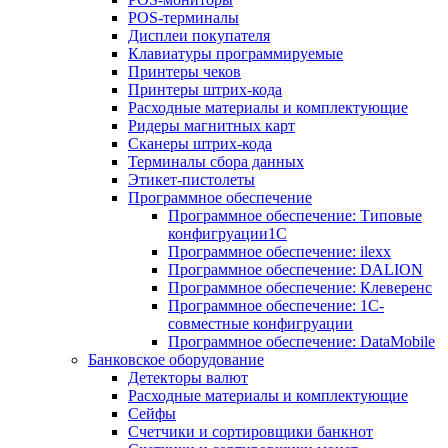
POS-терминалы
Дисплеи покупателя
Клавиатуры программируемые
Принтеры чеков
Принтеры штрих-кода
Расходные материалы и комплектующие
Ридеры магнитных карт
Сканеры штрих-кода
Терминалы сбора данных
Этикет-пистолеты
Программное обеспечение
Программное обеспечение: Типовые
конфигруации1С
Программное обеспечение: ilexx
Программное обеспечение: DALION
Программное обеспечение: Клеверенс
Программное обеспечение: 1С-
совместные конфигруации
Программное обеспечение: DataMobile
Банковское оборудование
Детекторы валют
Расходные материалы и комплектующие
Сейфы
Счетчики и сортировщики банкнот