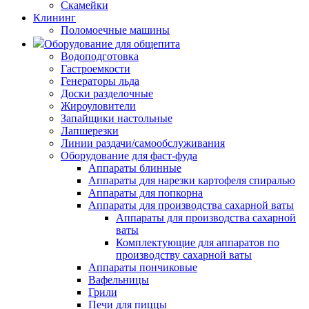
Скамейки
Клининг
Поломоечные машины
Оборудование для общепита
Водоподготовка
Гастроемкости
Генераторы льда
Доски разделочные
Жироуловители
Запайщики настольные
Лапшерезки
Линии раздачи/самообслуживания
Оборудование для фаст-фуда
Аппараты блинные
Аппараты для нарезки картофеля спиралью
Аппараты для попкорна
Аппараты для производства сахарной ваты
Аппараты для производства сахарной
ваты
Комплектующие для аппаратов по
производству сахарной ваты
Аппараты пончиковые
Вафельницы
Грили
Печи для пиццы