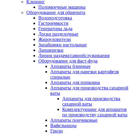
Клининг
Поломоечные машины
Оборудование для общепита
Водоподготовка
Гастроемкости
Генераторы льда
Доски разделочные
Жироуловители
Запайщики настольные
Лапшерезки
Линии раздачи/самообслуживания
Оборудование для фаст-фуда
Аппараты блинные
Аппараты для нарезки картофеля
спиралью
Аппараты для попкорна
Аппараты для производства сахарной
ваты
Аппараты для производства
сахарной ваты
Комплектующие для аппаратов
по производству сахарной ваты
Аппараты пончиковые
Вафельницы
Грили