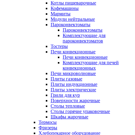
Котлы пищеварочные
Кофемашины
Мармиты
Модули нейтральные
Пароконвектоматы
Пароконвектоматы
Комплектующие для
пароконвектоматов
Тостеры
Печи конвекционные
Печи конвекционные
Комплектующие для печей
конвекционных
Печи микроволновые
Плиты газовые
Плиты индукционные
Плиты электрические
Грили для кур
Поверхности жарочные
Столы тепловые
Столы горячие упаковочные
Шкафы жарочные
Термосы
Фризеры
Хлебопекарное оборудование