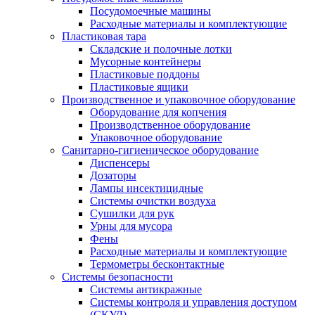
Посудомоечные машины
Расходные материалы и комплектующие
Пластиковая тара
Складские и полочные лотки
Мусорные контейнеры
Пластиковые поддоны
Пластиковые ящики
Производственное и упаковочное оборудование
Оборудование для копчения
Производственное оборудование
Упаковочное оборудование
Санитарно-гигиеническое оборудование
Диспенсеры
Дозаторы
Лампы инсектицидные
Системы очистки воздуха
Сушилки для рук
Урны для мусора
Фены
Расходные материалы и комплектующие
Термометры бесконтактные
Системы безопасности
Системы антикражные
Системы контроля и управления доступом
(СКУД)