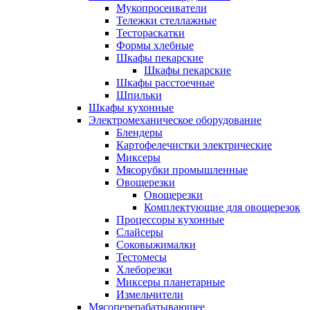
Мукопросеиватели
Тележки стеллажные
Тестораскатки
Формы хлебные
Шкафы пекарские
Шкафы пекарские
Шкафы расстоечные
Шпильки
Шкафы кухонные
Электромеханическое оборудование
Блендеры
Картофелечистки электрические
Миксеры
Мясорубки промышленные
Овощерезки
Овощерезки
Комплектующие для овощерезок
Процессоры кухонные
Слайсеры
Соковыжималки
Тестомесы
Хлеборезки
Миксеры планетарные
Измельчители
Мясоперерабатывающее