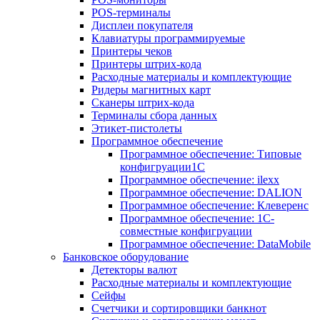
POS-терминалы
Дисплеи покупателя
Клавиатуры программируемые
Принтеры чеков
Принтеры штрих-кода
Расходные материалы и комплектующие
Ридеры магнитных карт
Сканеры штрих-кода
Терминалы сбора данных
Этикет-пистолеты
Программное обеспечение
Программное обеспечение: Типовые
конфигруации1С
Программное обеспечение: ilexx
Программное обеспечение: DALION
Программное обеспечение: Клеверенс
Программное обеспечение: 1С-
совместные конфигруации
Программное обеспечение: DataMobile
Банковское оборудование
Детекторы валют
Расходные материалы и комплектующие
Сейфы
Счетчики и сортировщики банкнот