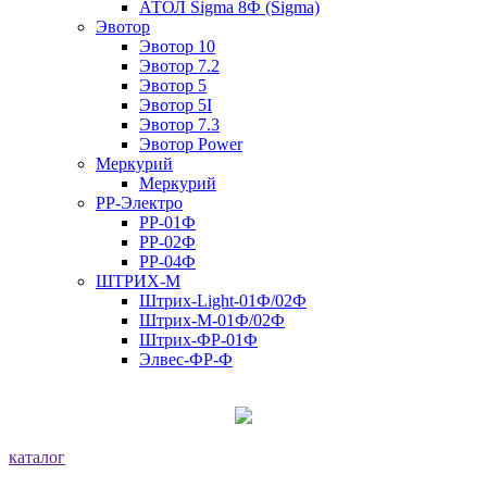
АТОЛ Sigma 8Ф (Sigma)
Эвотор
Эвотор 10
Эвотор 7.2
Эвотор 5
Эвотор 5I
Эвотор 7.3
Эвотор Power
Меркурий
Меркурий
РР-Электро
РР-01Ф
РР-02Ф
РР-04Ф
ШТРИХ-М
Штрих-Light-01Ф/02Ф
Штрих-М-01Ф/02Ф
Штрих-ФР-01Ф
Элвес-ФР-Ф
каталог