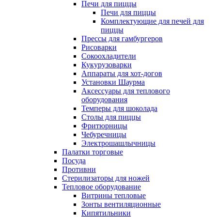
Печи для пиццы
Печи для пиццы
Комплектующие для печей для
пиццы
Прессы для гамбургеров
Рисоварки
Сокоохладители
Кукурузоварки
Аппараты для хот-догов
Установки Шаурма
Аксессуары для теплового
оборудования
Темперы для шоколада
Столы для пиццы
Фритюрницы
Чебуречницы
Электрошашлычницы
Палатки торговые
Посуда
Противни
Стерилизаторы для ножей
Тепловое оборудование
Витрины тепловые
Зонты вентиляционные
Кипятильники