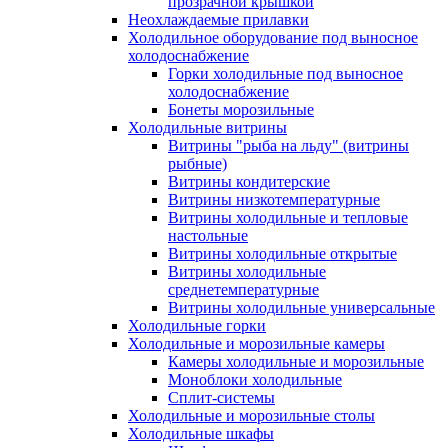
прозрачной крышкой
Неохлаждаемые прилавки
Холодильное оборудование под выносное
холодоснабжение
Горки холодильные под выносное
холодоснабжение
Бонеты морозильные
Холодильные витрины
Витрины "рыба на льду" (витрины
рыбные)
Витрины кондитерские
Витрины низкотемпературные
Витрины холодильные и тепловые
настольные
Витрины холодильные открытые
Витрины холодильные
среднетемпературные
Витрины холодильные универсальные
Холодильные горки
Холодильные и морозильные камеры
Камеры холодильные и морозильные
Моноблоки холодильные
Сплит-системы
Холодильные и морозильные столы
Холодильные шкафы