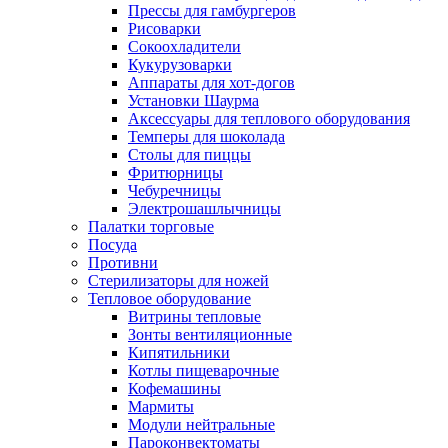
Прессы для гамбургеров
Рисоварки
Сокоохладители
Кукурузоварки
Аппараты для хот-догов
Установки Шаурма
Аксессуары для теплового оборудования
Темперы для шоколада
Столы для пиццы
Фритюрницы
Чебуречницы
Электрошашлычницы
Палатки торговые
Посуда
Противни
Стерилизаторы для ножей
Тепловое оборудование
Витрины тепловые
Зонты вентиляционные
Кипятильники
Котлы пищеварочные
Кофемашины
Мармиты
Модули нейтральные
Пароконвектоматы