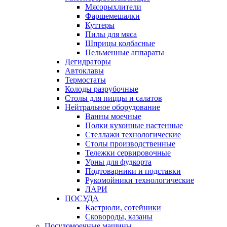
Мясорыхлители
Фаршемешалки
Куттеры
Пилы для мяса
Шприцы колбасные
Пельменные аппараты
Дегидраторы
Автоклавы
Термостаты
Колоды разрубочные
Столы для пиццы и салатов
Нейтральное оборудование
Ванны моечные
Полки кухонные настенные
Стеллажи технологические
Столы производственные
Тележки сервировочные
Урны для фудкорта
Подтоварники и подставки
Рукомойники технологические
ЛАРИ
ПОСУДА
Кастрюли, сотейники
Сковороды, казаны
Посудомоечные машины