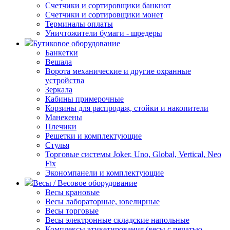
Счетчики и сортировщики банкнот
Счетчики и сортировщики монет
Терминалы оплаты
Уничтожители бумаги - шредеры
Бутиковое оборудование
Банкетки
Вешала
Ворота механические и другие охранные
устройства
Зеркала
Кабины примерочные
Корзины для распродаж, стойки и накопители
Манекены
Плечики
Решетки и комплектующие
Стулья
Торговые системы Joker, Uno, Global, Vertical, Neo
Fix
Экономпанели и комплектующие
Весы / Весовое оборудование
Весы крановые
Весы лабораторные, ювелирные
Весы торговые
Весы электронные складские напольные
Комплексы этикетирования (весы с печатью