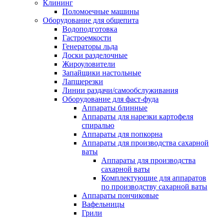
Клининг
Поломоечные машины
Оборудование для общепита
Водоподготовка
Гастроемкости
Генераторы льда
Доски разделочные
Жироуловители
Запайщики настольные
Лапшерезки
Линии раздачи/самообслуживания
Оборудование для фаст-фуда
Аппараты блинные
Аппараты для нарезки картофеля
спиралью
Аппараты для попкорна
Аппараты для производства сахарной
ваты
Аппараты для производства
сахарной ваты
Комплектующие для аппаратов
по производству сахарной ваты
Аппараты пончиковые
Вафельницы
Грили