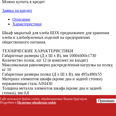
Можно купить в кредит
Заявка на кредит
Описание
Характеристики
Шкаф закрытый для хлеба ШЗХ предназначен для хранения
хлеба и хлебобулочных изделий на предприятиях
общественного питания.
ТЕХНИЧЕСКИЕ ХАРАКТЕРИСТИКИ
Габаритные размеры (Д х Ш х В), мм 1000х600х1730
Количество полок, шт 12 (в комплект не входят)
Максимальная равномерно распределенная нагрузка на полку,
кг 10
Габаритные размеры полки (Д х Ш х В), мм 495х490х55
Материал элементов шкафа (кроме дна и задней стенки)
нержавеющая сталь AISI430
Толщина металла элементов шкафа (кроме дна и задней
стенки), мм 0,8
Материал дна и задней стенки оцинкованная сталь
Сайт использует файлы cookie, обрабатываемые Вашим браузером.
Принимаю
Толщина металла дна и задней стенки, мм 1,2
Подробнее в
Политике обработки cookie
.
Вид дверей купе
Замок двери да