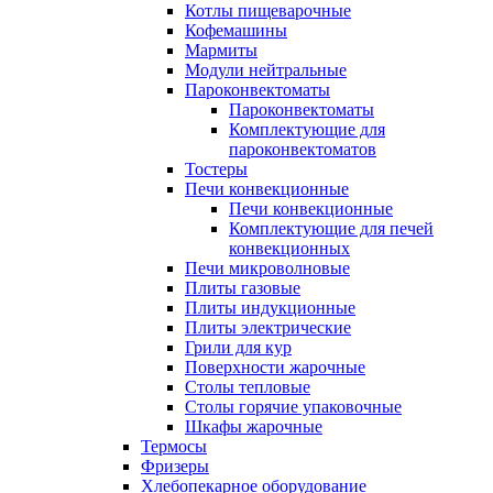
Котлы пищеварочные
Кофемашины
Мармиты
Модули нейтральные
Пароконвектоматы
Пароконвектоматы
Комплектующие для
пароконвектоматов
Тостеры
Печи конвекционные
Печи конвекционные
Комплектующие для печей
конвекционных
Печи микроволновые
Плиты газовые
Плиты индукционные
Плиты электрические
Грили для кур
Поверхности жарочные
Столы тепловые
Столы горячие упаковочные
Шкафы жарочные
Термосы
Фризеры
Хлебопекарное оборудование