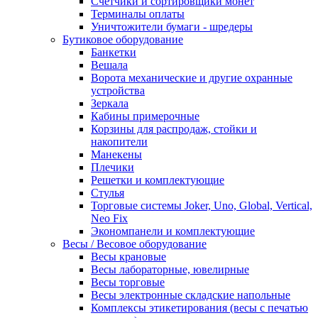
Счетчики и сортировщики монет
Терминалы оплаты
Уничтожители бумаги - шредеры
Бутиковое оборудование
Банкетки
Вешала
Ворота механические и другие охранные
устройства
Зеркала
Кабины примерочные
Корзины для распродаж, стойки и
накопители
Манекены
Плечики
Решетки и комплектующие
Стулья
Торговые системы Joker, Uno, Global, Vertical,
Neo Fix
Экономпанели и комплектующие
Весы / Весовое оборудование
Весы крановые
Весы лабораторные, ювелирные
Весы торговые
Весы электронные складские напольные
Комплексы этикетирования (весы с печатью