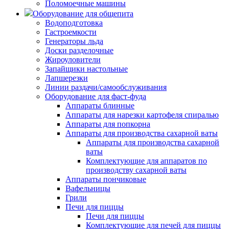
Поломоечные машины
Оборудование для общепита
Водоподготовка
Гастроемкости
Генераторы льда
Доски разделочные
Жироуловители
Запайщики настольные
Лапшерезки
Линии раздачи/самообслуживания
Оборудование для фаст-фуда
Аппараты блинные
Аппараты для нарезки картофеля спиралью
Аппараты для попкорна
Аппараты для производства сахарной ваты
Аппараты для производства сахарной
ваты
Комплектующие для аппаратов по
производству сахарной ваты
Аппараты пончиковые
Вафельницы
Грили
Печи для пиццы
Печи для пиццы
Комплектующие для печей для пиццы