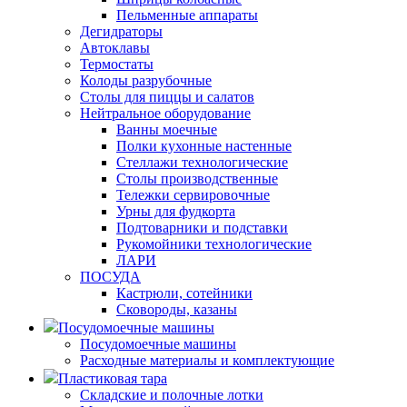
Пельменные аппараты
Дегидраторы
Автоклавы
Термостаты
Колоды разрубочные
Столы для пиццы и салатов
Нейтральное оборудование
Ванны моечные
Полки кухонные настенные
Стеллажи технологические
Столы производственные
Тележки сервировочные
Урны для фудкорта
Подтоварники и подставки
Рукомойники технологические
ЛАРИ
ПОСУДА
Кастрюли, сотейники
Сковороды, казаны
Посудомоечные машины
Посудомоечные машины
Расходные материалы и комплектующие
Пластиковая тара
Складские и полочные лотки