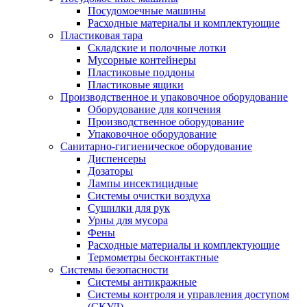
Посудомоечные машины
Расходные материалы и комплектующие
Пластиковая тара
Складские и полочные лотки
Мусорные контейнеры
Пластиковые поддоны
Пластиковые ящики
Производственное и упаковочное оборудование
Оборудование для копчения
Производственное оборудование
Упаковочное оборудование
Санитарно-гигиеническое оборудование
Диспенсеры
Дозаторы
Лампы инсектицидные
Системы очистки воздуха
Сушилки для рук
Урны для мусора
Фены
Расходные материалы и комплектующие
Термометры бесконтактные
Системы безопасности
Системы антикражные
Системы контроля и управления доступом
(СКУД)