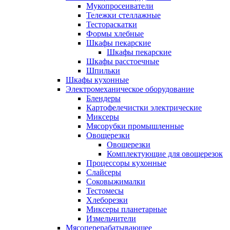
Мукопросеиватели
Тележки стеллажные
Тестораскатки
Формы хлебные
Шкафы пекарские
Шкафы пекарские
Шкафы расстоечные
Шпильки
Шкафы кухонные
Электромеханическое оборудование
Блендеры
Картофелечистки электрические
Миксеры
Мясорубки промышленные
Овощерезки
Овощерезки
Комплектующие для овощерезок
Процессоры кухонные
Слайсеры
Соковыжималки
Тестомесы
Хлеборезки
Миксеры планетарные
Измельчители
Мясоперерабатывающее