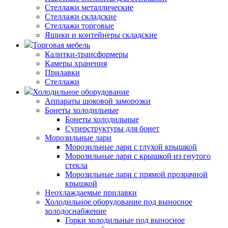
Стеллажи металлические
Стеллажи складские
Стеллажи торговые
Ящики и контейнеры складские
Торговая мебель
Калитки-трансформеры
Камеры хранения
Прилавки
Стеллажи
Холодильное оборудование
Аппараты шоковой заморозки
Бонеты холодильные
Бонеты холодильные
Суперструктуры для бонет
Морозильные лари
Морозильные лари с глухой крышкой
Морозильные лари с крышкой из гнутого
стекла
Морозильные лари с прямой прозрачной
крышкой
Неохлаждаемые прилавки
Холодильное оборудование под выносное
холодоснабжение
Горки холодильные под выносное