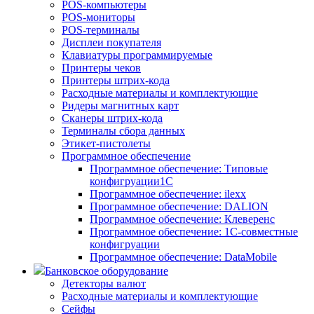
POS-компьютеры
POS-мониторы
POS-терминалы
Дисплеи покупателя
Клавиатуры программируемые
Принтеры чеков
Принтеры штрих-кода
Расходные материалы и комплектующие
Ридеры магнитных карт
Сканеры штрих-кода
Терминалы сбора данных
Этикет-пистолеты
Программное обеспечение
Программное обеспечение: Типовые
конфигруации1С
Программное обеспечение: ilexx
Программное обеспечение: DALION
Программное обеспечение: Клеверенс
Программное обеспечение: 1С-совместные
конфигруации
Программное обеспечение: DataMobile
Банковское оборудование
Детекторы валют
Расходные материалы и комплектующие
Сейфы