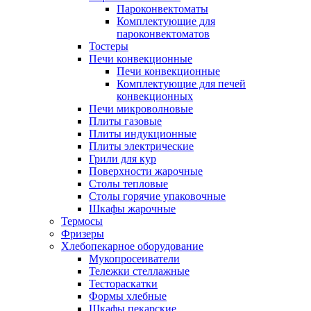
Пароконвектоматы
Комплектующие для
пароконвектоматов
Тостеры
Печи конвекционные
Печи конвекционные
Комплектующие для печей
конвекционных
Печи микроволновые
Плиты газовые
Плиты индукционные
Плиты электрические
Грили для кур
Поверхности жарочные
Столы тепловые
Столы горячие упаковочные
Шкафы жарочные
Термосы
Фризеры
Хлебопекарное оборудование
Мукопросеиватели
Тележки стеллажные
Тестораскатки
Формы хлебные
Шкафы пекарские