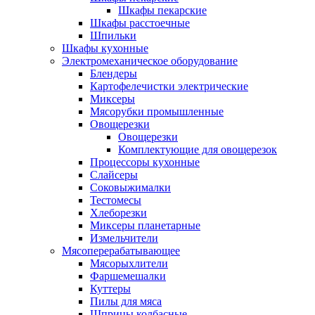
Шкафы пекарские
Шкафы расстоечные
Шпильки
Шкафы кухонные
Электромеханическое оборудование
Блендеры
Картофелечистки электрические
Миксеры
Мясорубки промышленные
Овощерезки
Овощерезки
Комплектующие для овощерезок
Процессоры кухонные
Слайсеры
Соковыжималки
Тестомесы
Хлеборезки
Миксеры планетарные
Измельчители
Мясоперерабатывающее
Мясорыхлители
Фаршемешалки
Куттеры
Пилы для мяса
Шприцы колбасные