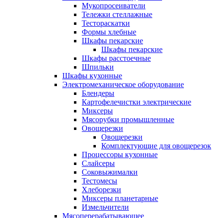
Мукопросеиватели
Тележки стеллажные
Тестораскатки
Формы хлебные
Шкафы пекарские
Шкафы пекарские
Шкафы расстоечные
Шпильки
Шкафы кухонные
Электромеханическое оборудование
Блендеры
Картофелечистки электрические
Миксеры
Мясорубки промышленные
Овощерезки
Овощерезки
Комплектующие для овощерезок
Процессоры кухонные
Слайсеры
Соковыжималки
Тестомесы
Хлеборезки
Миксеры планетарные
Измельчители
Мясоперерабатывающее