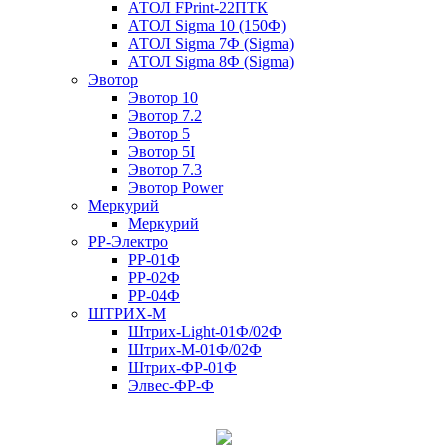
АТОЛ FPrint-22ПТК
АТОЛ Sigma 10 (150Ф)
АТОЛ Sigma 7Ф (Sigma)
АТОЛ Sigma 8Ф (Sigma)
Эвотор
Эвотор 10
Эвотор 7.2
Эвотор 5
Эвотор 5I
Эвотор 7.3
Эвотор Power
Меркурий
Меркурий
РР-Электро
РР-01Ф
РР-02Ф
РР-04Ф
ШТРИХ-М
Штрих-Light-01Ф/02Ф
Штрих-М-01Ф/02Ф
Штрих-ФР-01Ф
Элвес-ФР-Ф