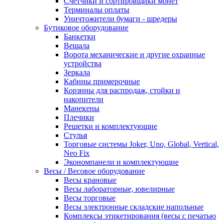
Счетчики и сортировщики монет
Терминалы оплаты
Уничтожители бумаги - шредеры
Бутиковое оборудование
Банкетки
Вешала
Ворота механические и другие охранные
устройства
Зеркала
Кабины примерочные
Корзины для распродаж, стойки и
накопители
Манекены
Плечики
Решетки и комплектующие
Стулья
Торговые системы Joker, Uno, Global, Vertical,
Neo Fix
Экономпанели и комплектующие
Весы / Весовое оборудование
Весы крановые
Весы лабораторные, ювелирные
Весы торговые
Весы электронные складские напольные
Комплексы этикетирования (весы с печатью