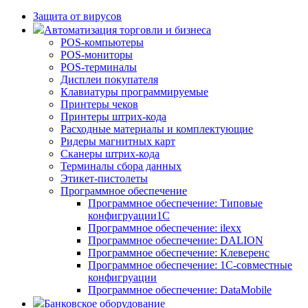
Защита от вирусов
Автоматизация торговли и бизнеса
POS-компьютеры
POS-мониторы
POS-терминалы
Дисплеи покупателя
Клавиатуры программируемые
Принтеры чеков
Принтеры штрих-кода
Расходные материалы и комплектующие
Ридеры магнитных карт
Сканеры штрих-кода
Терминалы сбора данных
Этикет-пистолеты
Программное обеспечение
Программное обеспечение: Типовые
конфигруации1С
Программное обеспечение: ilexx
Программное обеспечение: DALION
Программное обеспечение: Клеверенс
Программное обеспечение: 1С-совместные
конфигруации
Программное обеспечение: DataMobile
Банковское оборудование