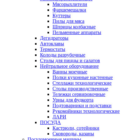
Мясорыхлители
Фаршемешалки
Куттеры
Пилы для мяса
Шприцы колбасные
Пельменные аппараты
Дегидраторы
Автоклавы
Термостаты
Колоды разрубочные
Столы для пиццы и салатов
Нейтральное оборудование
Ванны моечные
Полки кухонные настенные
Стеллажи технологические
Столы производственные
Тележки сервировочные
Урны для фудкорта
Подтоварники и подставки
Рукомойники технологические
ЛАРИ
ПОСУДА
Кастрюли, сотейники
Сковороды, казаны
Посудомоечные машины