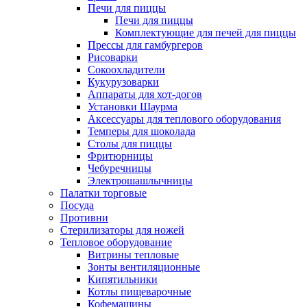
Печи для пиццы
Печи для пиццы
Комплектующие для печей для пиццы
Прессы для гамбургеров
Рисоварки
Сокоохладители
Кукурузоварки
Аппараты для хот-догов
Установки Шаурма
Аксессуары для теплового оборудования
Темперы для шоколада
Столы для пиццы
Фритюрницы
Чебуречницы
Электрошашлычницы
Палатки торговые
Посуда
Противни
Стерилизаторы для ножей
Тепловое оборудование
Витрины тепловые
Зонты вентиляционные
Кипятильники
Котлы пищеварочные
Кофемашины