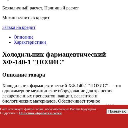
Безналичный расчет, Наличный расчет
Можно купить в кредит
Заявка на кредит
Описание
Характеристики
Холодильник фармацевтический
ХФ-140-1 "ПОЗИС"
Описание товара
Холодильник фармацевтический ХФ-140-1 "ПОЗИС" — это
однокамерное медицинское оборудование для хранения
лекарственных препаратов, вакцин, реагентов и
биологических материалов. Обеспечивает точное
поддержание температуры в диапазоне от +2°C до +15°C, что
Сайт использует файлы cookie, обрабатываемые Вашим браузером.
соответствует требованиям к хранению термолабильных
Принимаю
Подробнее в
Политике обработки cookie
.
веществ. Решает проблему сохранения эффективности и
безопасности лекарственных средств, требующих строгого
климатического контроля, исключая риск их порчи из-за