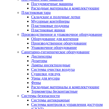
Посудомоечные машины
Расходные материалы и комплектующие
Пластиковая тара
Складские и полочные лотки
Мусорные контейнеры
Пластиковые поддоны
Пластиковые ящики
Производственное и упаковочное оборудование
Оборудование для копчения
Производственное оборудование
Упаковочное оборудование
Санитарно-гигиеническое оборудование
Диспенсеры
Дозаторы
Лампы инсектицидные
Системы очистки воздуха
Сушилки для рук
Урны для мусора
Фены
Расходные материалы и комплектующие
Термометры бесконтактные
Системы безопасности
Системы антикражные
Системы контроля и управления доступом
(СКУД)