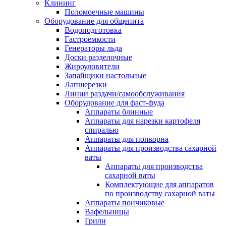
Клининг
Поломоечные машины
Оборудование для общепита
Водоподготовка
Гастроемкости
Генераторы льда
Доски разделочные
Жироуловители
Запайщики настольные
Лапшерезки
Линии раздачи/самообслуживания
Оборудование для фаст-фуда
Аппараты блинные
Аппараты для нарезки картофеля
спиралью
Аппараты для попкорна
Аппараты для производства сахарной
ваты
Аппараты для производства
сахарной ваты
Комплектующие для аппаратов
по производству сахарной ваты
Аппараты пончиковые
Вафельницы
Грили