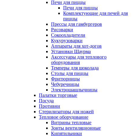
Печи для пиццы
Печи для пиццы
Комплектующие для печей для
пиццы
Прессы для гамбургеров
Рисоварки
Сокоохладители
Кукурузоварки
Аппараты для хот-догов
Установки Шаурма
Аксессуары для теплового
оборудования
Темперы для шоколада
Столы для пиццы
Фритюрницы
Чебуречницы
Электрошашлычницы
Палатки торговые
Посуда
Противни
Стерилизаторы для ножей
Тепловое оборудование
Витрины тепловые
Зонты вентиляционные
Кипятильники