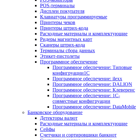
POS-терминалы
Дисплеи покупателя
Клавиатуры программируемые
Принтеры чеков
Принтеры штрих-кода
Расходные материалы и комплектующие
Ридеры магнитных карт
Сканеры штрих-кода
Терминалы сбора данных
Этикет-пистолеты
Программное обеспечение
Программное обеспечение: Типовые
конфигруации1С
Программное обеспечение: ilexx
Программное обеспечение: DALION
Программное обеспечение: Клеверенс
Программное обеспечение: 1С-
совместные конфигруации
Программное обеспечение: DataMobile
Банковское оборудование
Детекторы валют
Расходные материалы и комплектующие
Сейфы
Счетчики и сортировщики банкнот