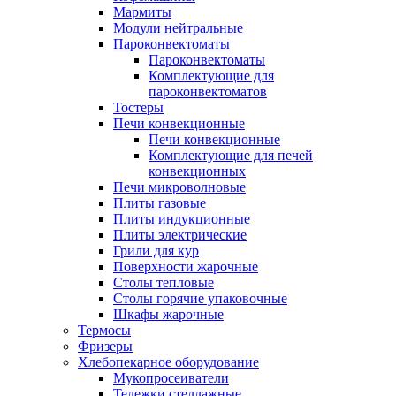
Мармиты
Модули нейтральные
Пароконвектоматы
Пароконвектоматы
Комплектующие для
пароконвектоматов
Тостеры
Печи конвекционные
Печи конвекционные
Комплектующие для печей
конвекционных
Печи микроволновые
Плиты газовые
Плиты индукционные
Плиты электрические
Грили для кур
Поверхности жарочные
Столы тепловые
Столы горячие упаковочные
Шкафы жарочные
Термосы
Фризеры
Хлебопекарное оборудование
Мукопросеиватели
Тележки стеллажные