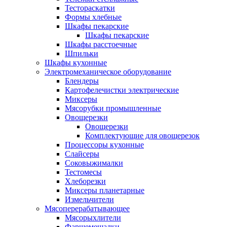
Тестораскатки
Формы хлебные
Шкафы пекарские
Шкафы пекарские
Шкафы расстоечные
Шпильки
Шкафы кухонные
Электромеханическое оборудование
Блендеры
Картофелечистки электрические
Миксеры
Мясорубки промышленные
Овощерезки
Овощерезки
Комплектующие для овощерезок
Процессоры кухонные
Слайсеры
Соковыжималки
Тестомесы
Хлеборезки
Миксеры планетарные
Измельчители
Мясоперерабатывающее
Мясорыхлители
Фаршемешалки