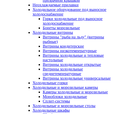
прозрачной крышкой
Неохлаждаемые прилавки
Холодильное оборудование под выносное
холодоснабжение
Горки холодильные под выносное
холодоснабжение
Бонеты морозильные
Холодильные витрины
Витрины "рыба на льду" (витрины
рыбные)
Витрины кондитерские
Витрины низкотемпературные
Витрины холодильные и тепловые
настольные
Витрины холодильные открытые
Витрины холодильные
среднетемпературные
Витрины холодильные универсальные
Холодильные горки
Холодильные и морозильные камеры
Камеры холодильные и морозильные
Моноблоки холодильные
Сплит-системы
Холодильные и морозильные столы
Холодильные шкафы