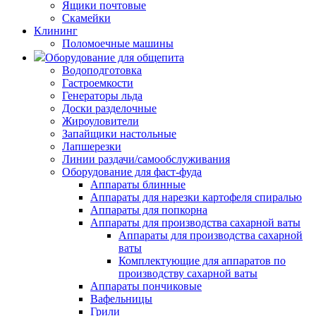
Ящики почтовые
Скамейки
Клининг
Поломоечные машины
Оборудование для общепита
Водоподготовка
Гастроемкости
Генераторы льда
Доски разделочные
Жироуловители
Запайщики настольные
Лапшерезки
Линии раздачи/самообслуживания
Оборудование для фаст-фуда
Аппараты блинные
Аппараты для нарезки картофеля спиралью
Аппараты для попкорна
Аппараты для производства сахарной ваты
Аппараты для производства сахарной
ваты
Комплектующие для аппаратов по
производству сахарной ваты
Аппараты пончиковые
Вафельницы
Грили