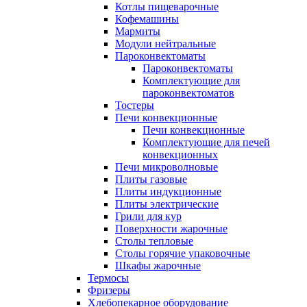
Котлы пищеварочные
Кофемашины
Мармиты
Модули нейтральные
Пароконвектоматы
Пароконвектоматы
Комплектующие для
пароконвектоматов
Тостеры
Печи конвекционные
Печи конвекционные
Комплектующие для печей
конвекционных
Печи микроволновые
Плиты газовые
Плиты индукционные
Плиты электрические
Грили для кур
Поверхности жарочные
Столы тепловые
Столы горячие упаковочные
Шкафы жарочные
Термосы
Фризеры
Хлебопекарное оборудование