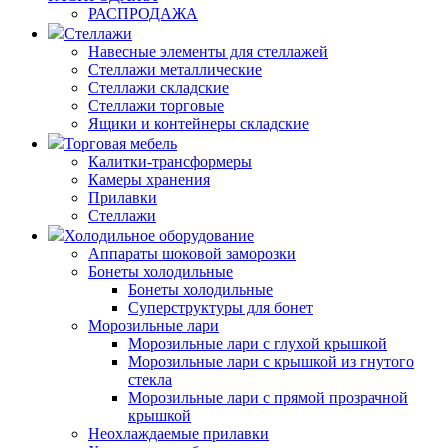
РАСПРОДАЖА
Стеллажи
Навесные элементы для стеллажей
Стеллажи металлические
Стеллажи складские
Стеллажи торговые
Ящики и контейнеры складские
Торговая мебель
Калитки-трансформеры
Камеры хранения
Прилавки
Стеллажи
Холодильное оборудование
Аппараты шоковой заморозки
Бонеты холодильные
Бонеты холодильные
Суперструктуры для бонет
Морозильные лари
Морозильные лари с глухой крышкой
Морозильные лари с крышкой из гнутого
стекла
Морозильные лари с прямой прозрачной
крышкой
Неохлаждаемые прилавки