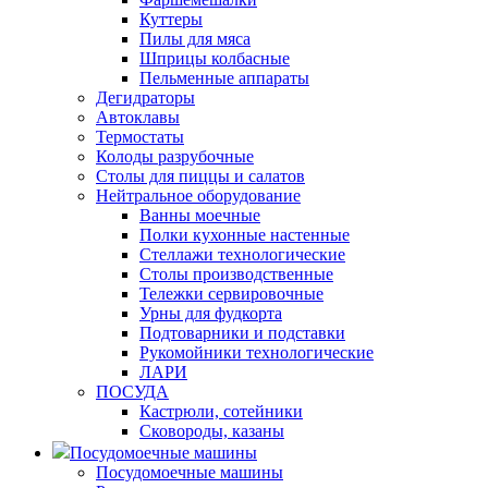
Куттеры
Пилы для мяса
Шприцы колбасные
Пельменные аппараты
Дегидраторы
Автоклавы
Термостаты
Колоды разрубочные
Столы для пиццы и салатов
Нейтральное оборудование
Ванны моечные
Полки кухонные настенные
Стеллажи технологические
Столы производственные
Тележки сервировочные
Урны для фудкорта
Подтоварники и подставки
Рукомойники технологические
ЛАРИ
ПОСУДА
Кастрюли, сотейники
Сковороды, казаны
Посудомоечные машины
Посудомоечные машины