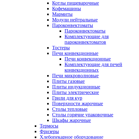
Котлы пищеварочные
Кофемашины
Мармиты
Модули нейтральные
Пароконвектоматы
Пароконвектоматы
Комплектующие для
пароконвектоматов
Тостеры
Печи конвекционные
Печи конвекционные
Комплектующие для печей
конвекционных
Печи микроволновые
Плиты газовые
Плиты индукционные
Плиты электрические
Грили для кур
Поверхности жарочные
Столы тепловые
Столы горячие упаковочные
Шкафы жарочные
Термосы
Фризеры
Хлебопекарное оборудование