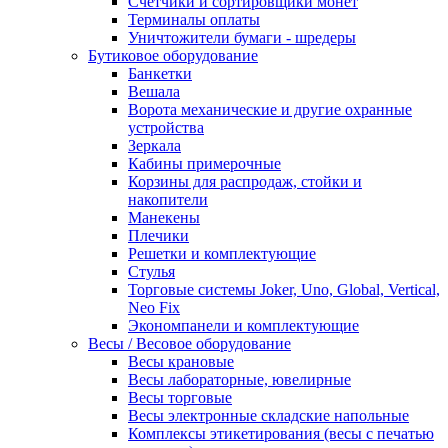
Счетчики и сортировщики монет
Терминалы оплаты
Уничтожители бумаги - шредеры
Бутиковое оборудование
Банкетки
Вешала
Ворота механические и другие охранные
устройства
Зеркала
Кабины примерочные
Корзины для распродаж, стойки и
накопители
Манекены
Плечики
Решетки и комплектующие
Стулья
Торговые системы Joker, Uno, Global, Vertical,
Neo Fix
Экономпанели и комплектующие
Весы / Весовое оборудование
Весы крановые
Весы лабораторные, ювелирные
Весы торговые
Весы электронные складские напольные
Комплексы этикетирования (весы с печатью