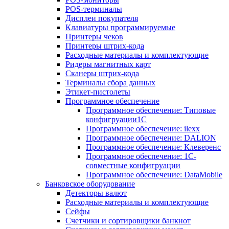
POS-терминалы
Дисплеи покупателя
Клавиатуры программируемые
Принтеры чеков
Принтеры штрих-кода
Расходные материалы и комплектующие
Ридеры магнитных карт
Сканеры штрих-кода
Терминалы сбора данных
Этикет-пистолеты
Программное обеспечение
Программное обеспечение: Типовые
конфигруации1С
Программное обеспечение: ilexx
Программное обеспечение: DALION
Программное обеспечение: Клеверенс
Программное обеспечение: 1С-
совместные конфигруации
Программное обеспечение: DataMobile
Банковское оборудование
Детекторы валют
Расходные материалы и комплектующие
Сейфы
Счетчики и сортировщики банкнот