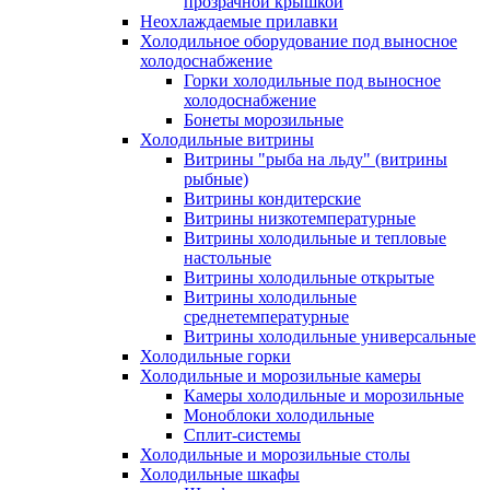
прозрачной крышкой
Неохлаждаемые прилавки
Холодильное оборудование под выносное
холодоснабжение
Горки холодильные под выносное
холодоснабжение
Бонеты морозильные
Холодильные витрины
Витрины "рыба на льду" (витрины
рыбные)
Витрины кондитерские
Витрины низкотемпературные
Витрины холодильные и тепловые
настольные
Витрины холодильные открытые
Витрины холодильные
среднетемпературные
Витрины холодильные универсальные
Холодильные горки
Холодильные и морозильные камеры
Камеры холодильные и морозильные
Моноблоки холодильные
Сплит-системы
Холодильные и морозильные столы
Холодильные шкафы