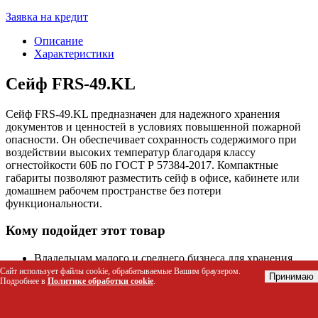
Заявка на кредит
Описание
Характеристики
Сейф FRS-49.KL
Сейф FRS-49.KL предназначен для надежного хранения
документов и ценностей в условиях повышенной пожарной
опасности. Он обеспечивает сохранность содержимого при
воздействии высоких температур благодаря классу
огнестойкости 60Б по ГОСТ Р 57384-2017. Компактные
габариты позволяют разместить сейф в офисе, кабинете или
домашнем рабочем пространстве без потери
функциональности.
Кому подойдет этот товар
Владельцам малого и среднего бизнеса для хранения
бухгалтерских документов и договоров
Сайт использует файлы cookie, обрабатываемые Вашим браузером.
Принимаю
Подробнее в
Политике обработки cookie
.
Частным лицам для защиты важных семейных архивов,
паспортов и сертификатов
Юристам и нотариусам для безопасного хранения