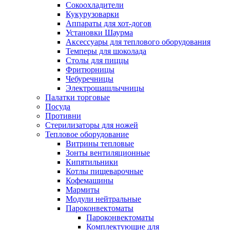
Сокоохладители
Кукурузоварки
Аппараты для хот-догов
Установки Шаурма
Аксессуары для теплового оборудования
Темперы для шоколада
Столы для пиццы
Фритюрницы
Чебуречницы
Электрошашлычницы
Палатки торговые
Посуда
Противни
Стерилизаторы для ножей
Тепловое оборудование
Витрины тепловые
Зонты вентиляционные
Кипятильники
Котлы пищеварочные
Кофемашины
Мармиты
Модули нейтральные
Пароконвектоматы
Пароконвектоматы
Комплектующие для