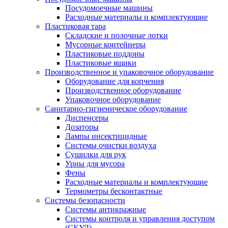
Посудомоечные машины
Расходные материалы и комплектующие
Пластиковая тара
Складские и полочные лотки
Мусорные контейнеры
Пластиковые поддоны
Пластиковые ящики
Производственное и упаковочное оборудование
Оборудование для копчения
Производственное оборудование
Упаковочное оборудование
Санитарно-гигиеническое оборудование
Диспенсеры
Дозаторы
Лампы инсектицидные
Системы очистки воздуха
Сушилки для рук
Урны для мусора
Фены
Расходные материалы и комплектующие
Термометры бесконтактные
Системы безопасности
Системы антикражные
Системы контроля и управления доступом
(СКУД)