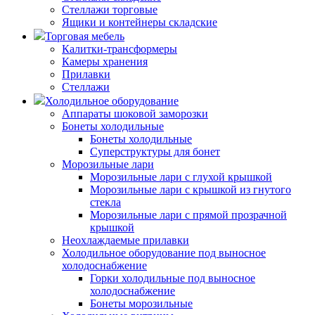
Стеллажи торговые
Ящики и контейнеры складские
Торговая мебель
Калитки-трансформеры
Камеры хранения
Прилавки
Стеллажи
Холодильное оборудование
Аппараты шоковой заморозки
Бонеты холодильные
Бонеты холодильные
Суперструктуры для бонет
Морозильные лари
Морозильные лари с глухой крышкой
Морозильные лари с крышкой из гнутого
стекла
Морозильные лари с прямой прозрачной
крышкой
Неохлаждаемые прилавки
Холодильное оборудование под выносное
холодоснабжение
Горки холодильные под выносное
холодоснабжение
Бонеты морозильные