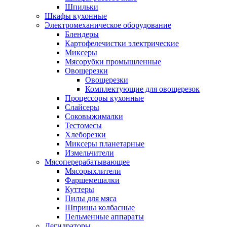
Шпильки
Шкафы кухонные
Электромеханическое оборудование
Блендеры
Картофелечистки электрические
Миксеры
Мясорубки промышленные
Овощерезки
Овощерезки
Комплектующие для овощерезок
Процессоры кухонные
Слайсеры
Соковыжималки
Тестомесы
Хлеборезки
Миксеры планетарные
Измельчители
Мясоперерабатывающее
Мясорыхлители
Фаршемешалки
Куттеры
Пилы для мяса
Шприцы колбасные
Пельменные аппараты
Дегидраторы