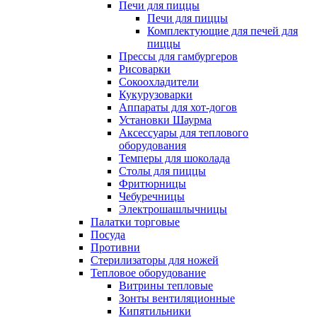
Печи для пиццы
Печи для пиццы
Комплектующие для печей для
пиццы
Прессы для гамбургеров
Рисоварки
Сокоохладители
Кукурузоварки
Аппараты для хот-догов
Установки Шаурма
Аксессуары для теплового
оборудования
Темперы для шоколада
Столы для пиццы
Фритюрницы
Чебуречницы
Электрошашлычницы
Палатки торговые
Посуда
Противни
Стерилизаторы для ножей
Тепловое оборудование
Витрины тепловые
Зонты вентиляционные
Кипятильники