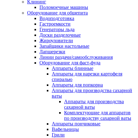
Клининг
Поломоечные машины
Оборудование для общепита
Водоподготовка
Гастроемкости
Генераторы льда
Доски разделочные
Жироуловители
Запайщики настольные
Лапшерезки
Линии раздачи/самообслуживания
Оборудование для фаст-фуда
Аппараты блинные
Аппараты для нарезки картофеля
спиралью
Аппараты для попкорна
Аппараты для производства сахарной
ваты
Аппараты для производства
сахарной ваты
Комплектующие для аппаратов
по производству сахарной ваты
Аппараты пончиковые
Вафельницы
Грили