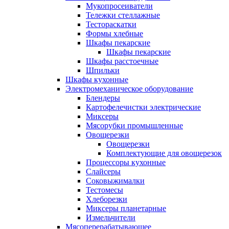
Мукопросеиватели
Тележки стеллажные
Тестораскатки
Формы хлебные
Шкафы пекарские
Шкафы пекарские
Шкафы расстоечные
Шпильки
Шкафы кухонные
Электромеханическое оборудование
Блендеры
Картофелечистки электрические
Миксеры
Мясорубки промышленные
Овощерезки
Овощерезки
Комплектующие для овощерезок
Процессоры кухонные
Слайсеры
Соковыжималки
Тестомесы
Хлеборезки
Миксеры планетарные
Измельчители
Мясоперерабатывающее