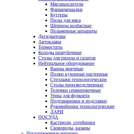
Мясорыхлители
Фаршемешалки
Куттеры
Пилы для мяса
Шприцы колбасные
Пельменные аппараты
Дегидраторы
Автоклавы
Термостаты
Колоды разрубочные
Столы для пиццы и салатов
Нейтральное оборудование
Ванны моечные
Полки кухонные настенные
Стеллажи технологические
Столы производственные
Тележки сервировочные
Урны для фудкорта
Подтоварники и подставки
Рукомойники технологические
ЛАРИ
ПОСУДА
Кастрюли, сотейники
Сковороды, казаны
Посудомоечные машины