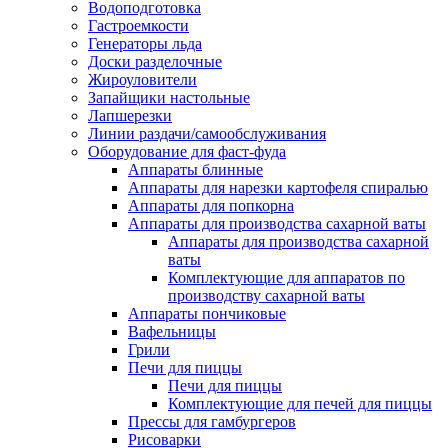
Водоподготовка
Гастроемкости
Генераторы льда
Доски разделочные
Жироуловители
Запайщики настольные
Лапшерезки
Линии раздачи/самообслуживания
Оборудование для фаст-фуда
Аппараты блинные
Аппараты для нарезки картофеля спиралью
Аппараты для попкорна
Аппараты для производства сахарной ваты
Аппараты для производства сахарной
ваты
Комплектующие для аппаратов по
производству сахарной ваты
Аппараты пончиковые
Вафельницы
Грили
Печи для пиццы
Печи для пиццы
Комплектующие для печей для пиццы
Прессы для гамбургеров
Рисоварки