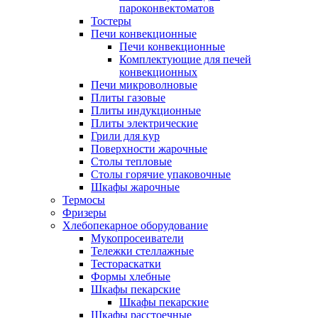
пароконвектоматов
Тостеры
Печи конвекционные
Печи конвекционные
Комплектующие для печей
конвекционных
Печи микроволновые
Плиты газовые
Плиты индукционные
Плиты электрические
Грили для кур
Поверхности жарочные
Столы тепловые
Столы горячие упаковочные
Шкафы жарочные
Термосы
Фризеры
Хлебопекарное оборудование
Мукопросеиватели
Тележки стеллажные
Тестораскатки
Формы хлебные
Шкафы пекарские
Шкафы пекарские
Шкафы расстоечные