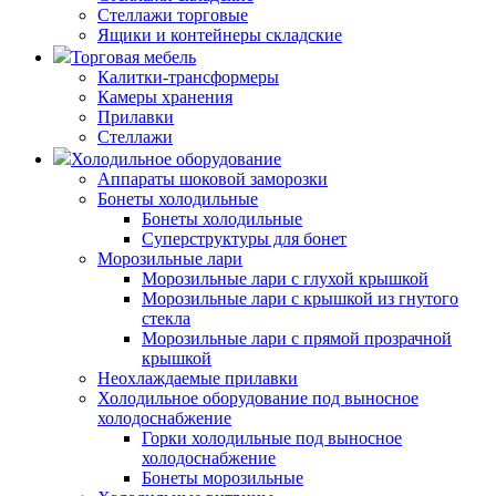
Стеллажи торговые
Ящики и контейнеры складские
Торговая мебель
Калитки-трансформеры
Камеры хранения
Прилавки
Стеллажи
Холодильное оборудование
Аппараты шоковой заморозки
Бонеты холодильные
Бонеты холодильные
Суперструктуры для бонет
Морозильные лари
Морозильные лари с глухой крышкой
Морозильные лари с крышкой из гнутого
стекла
Морозильные лари с прямой прозрачной
крышкой
Неохлаждаемые прилавки
Холодильное оборудование под выносное
холодоснабжение
Горки холодильные под выносное
холодоснабжение
Бонеты морозильные