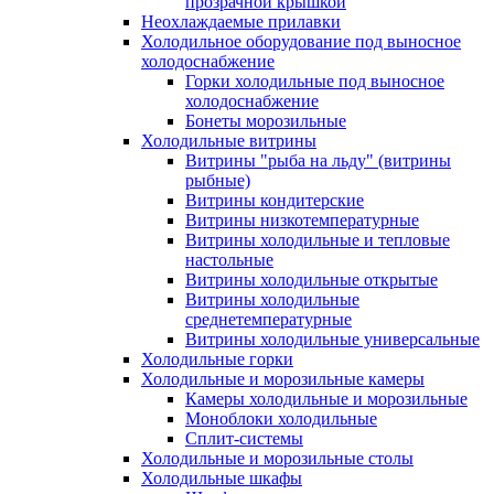
прозрачной крышкой
Неохлаждаемые прилавки
Холодильное оборудование под выносное
холодоснабжение
Горки холодильные под выносное
холодоснабжение
Бонеты морозильные
Холодильные витрины
Витрины "рыба на льду" (витрины
рыбные)
Витрины кондитерские
Витрины низкотемпературные
Витрины холодильные и тепловые
настольные
Витрины холодильные открытые
Витрины холодильные
среднетемпературные
Витрины холодильные универсальные
Холодильные горки
Холодильные и морозильные камеры
Камеры холодильные и морозильные
Моноблоки холодильные
Сплит-системы
Холодильные и морозильные столы
Холодильные шкафы