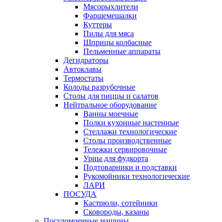
Мясорыхлители
Фаршемешалки
Куттеры
Пилы для мяса
Шприцы колбасные
Пельменные аппараты
Дегидраторы
Автоклавы
Термостаты
Колоды разрубочные
Столы для пиццы и салатов
Нейтральное оборудование
Ванны моечные
Полки кухонные настенные
Стеллажи технологические
Столы производственные
Тележки сервировочные
Урны для фудкорта
Подтоварники и подставки
Рукомойники технологические
ЛАРИ
ПОСУДА
Кастрюли, сотейники
Сковороды, казаны
Посудомоечные машины