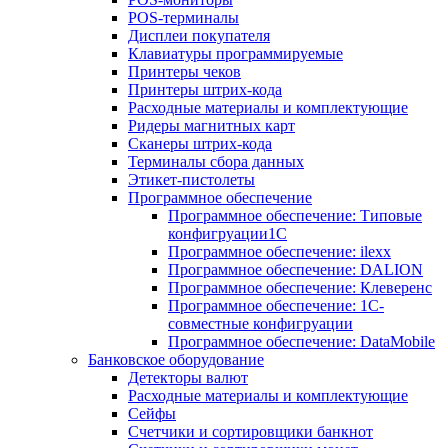
POS-терминалы
Дисплеи покупателя
Клавиатуры программируемые
Принтеры чеков
Принтеры штрих-кода
Расходные материалы и комплектующие
Ридеры магнитных карт
Сканеры штрих-кода
Терминалы сбора данных
Этикет-пистолеты
Программное обеспечение
Программное обеспечение: Типовые
конфигруации1С
Программное обеспечение: ilexx
Программное обеспечение: DALION
Программное обеспечение: Клеверенс
Программное обеспечение: 1С-
совместные конфигруации
Программное обеспечение: DataMobile
Банковское оборудование
Детекторы валют
Расходные материалы и комплектующие
Сейфы
Счетчики и сортировщики банкнот