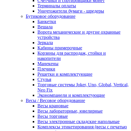
Счетчики и сортировщики монет
Терминалы оплаты
Уничтожители бумаги - шредеры
Бутиковое оборудование
Банкетки
Вешала
Ворота механические и другие охранные
устройства
Зеркала
Кабины примерочные
Корзины для распродаж, стойки и
накопители
Манекены
Плечики
Решетки и комплектующие
Стулья
Торговые системы Joker, Uno, Global, Vertical,
Neo Fix
Экономпанели и комплектующие
Весы / Весовое оборудование
Весы крановые
Весы лабораторные, ювелирные
Весы торговые
Весы электронные складские напольные
Комплексы этикетирования (весы с печатью