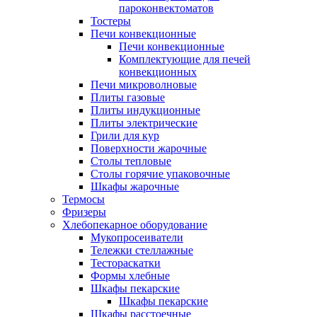
пароконвектоматов
Тостеры
Печи конвекционные
Печи конвекционные
Комплектующие для печей
конвекционных
Печи микроволновые
Плиты газовые
Плиты индукционные
Плиты электрические
Грили для кур
Поверхности жарочные
Столы тепловые
Столы горячие упаковочные
Шкафы жарочные
Термосы
Фризеры
Хлебопекарное оборудование
Мукопросеиватели
Тележки стеллажные
Тестораскатки
Формы хлебные
Шкафы пекарские
Шкафы пекарские
Шкафы расстоечные