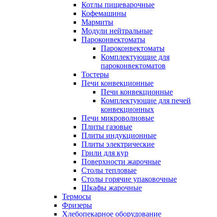
Котлы пищеварочные
Кофемашины
Мармиты
Модули нейтральные
Пароконвектоматы
Пароконвектоматы
Комплектующие для
пароконвектоматов
Тостеры
Печи конвекционные
Печи конвекционные
Комплектующие для печей
конвекционных
Печи микроволновые
Плиты газовые
Плиты индукционные
Плиты электрические
Грили для кур
Поверхности жарочные
Столы тепловые
Столы горячие упаковочные
Шкафы жарочные
Термосы
Фризеры
Хлебопекарное оборудование