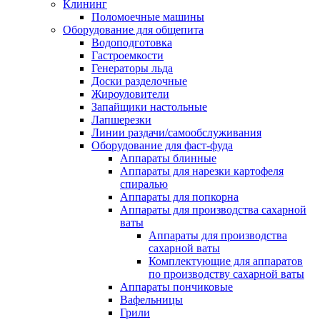
Клининг
Поломоечные машины
Оборудование для общепита
Водоподготовка
Гастроемкости
Генераторы льда
Доски разделочные
Жироуловители
Запайщики настольные
Лапшерезки
Линии раздачи/самообслуживания
Оборудование для фаст-фуда
Аппараты блинные
Аппараты для нарезки картофеля
спиралью
Аппараты для попкорна
Аппараты для производства сахарной
ваты
Аппараты для производства
сахарной ваты
Комплектующие для аппаратов
по производству сахарной ваты
Аппараты пончиковые
Вафельницы
Грили