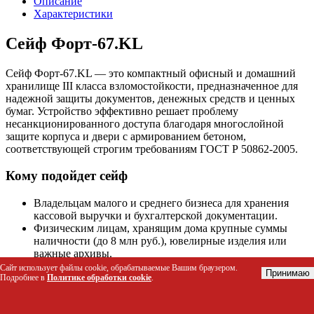
Описание
Характеристики
Сейф Форт-67.KL
Сейф Форт-67.KL — это компактный офисный и домашний
хранилище III класса взломостойкости, предназначенное для
надежной защиты документов, денежных средств и ценных
бумаг. Устройство эффективно решает проблему
несанкционированного доступа благодаря многослойной
защите корпуса и двери с армированием бетоном,
соответствующей строгим требованиям ГОСТ Р 50862-2005.
Кому подойдет сейф
Владельцам малого и среднего бизнеса для хранения
кассовой выручки и бухгалтерской документации.
Физическим лицам, хранящим дома крупные суммы
наличности (до 8 млн руб.), ювелирные изделия или
важные архивы.
Аптекам и медицинским учреждениям для хранения
Сайт использует файлы cookie, обрабатываемые Вашим браузером.
Принимаю
Подробнее в
Политике обработки cookie
.
наркотических средств и психотропных веществ в
соответствии с нормативами СБ РФ.
Юридическим лицам, нуждающимся в