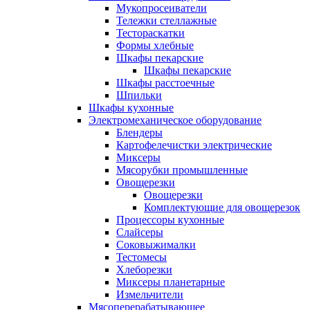
Мукопросеиватели
Тележки стеллажные
Тестораскатки
Формы хлебные
Шкафы пекарские
Шкафы пекарские
Шкафы расстоечные
Шпильки
Шкафы кухонные
Электромеханическое оборудование
Блендеры
Картофелечистки электрические
Миксеры
Мясорубки промышленные
Овощерезки
Овощерезки
Комплектующие для овощерезок
Процессоры кухонные
Слайсеры
Соковыжималки
Тестомесы
Хлеборезки
Миксеры планетарные
Измельчители
Мясоперерабатывающее