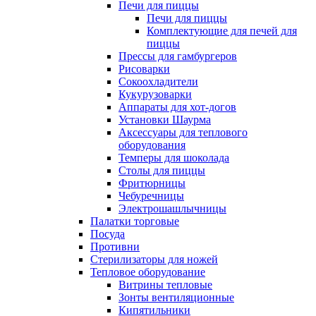
Печи для пиццы
Печи для пиццы
Комплектующие для печей для
пиццы
Прессы для гамбургеров
Рисоварки
Сокоохладители
Кукурузоварки
Аппараты для хот-догов
Установки Шаурма
Аксессуары для теплового
оборудования
Темперы для шоколада
Столы для пиццы
Фритюрницы
Чебуречницы
Электрошашлычницы
Палатки торговые
Посуда
Противни
Стерилизаторы для ножей
Тепловое оборудование
Витрины тепловые
Зонты вентиляционные
Кипятильники