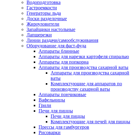
Водоподготовка
Гастроемкости
Генераторы льда
Доски разделочные
Жироуловители
Запайщики настольные
Лапшерезки
Линии раздачи/самообслуживания
Оборудование для фаст-фуда
Аппараты блинные
Аппараты для нарезки картофеля спиралью
Аппараты для попкорна
Аппараты для производства сахарной ваты
Аппараты для производства сахарной
ваты
Комплектующие для аппаратов по
производству сахарной ваты
Аппараты пончиковые
Вафельницы
Грили
Печи для пиццы
Печи для пиццы
Комплектующие для печей для пиццы
Прессы для гамбургеров
Рисоварки