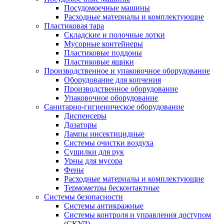
Посудомоечные машины
Расходные материалы и комплектующие
Пластиковая тара
Складские и полочные лотки
Мусорные контейнеры
Пластиковые поддоны
Пластиковые ящики
Производственное и упаковочное оборудование
Оборудование для копчения
Производственное оборудование
Упаковочное оборудование
Санитарно-гигиеническое оборудование
Диспенсеры
Дозаторы
Лампы инсектицидные
Системы очистки воздуха
Сушилки для рук
Урны для мусора
Фены
Расходные материалы и комплектующие
Термометры бесконтактные
Системы безопасности
Системы антикражные
Системы контроля и управления доступом
(СКУД)