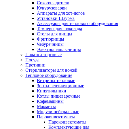
Сокоохладители
Кукурузоварки
Аппараты для хот-догов
Установки Шаурма
Аксессуары для теплового оборудования
Темперы для шоколада
Столы для пиццы
Фритюрницы
Чебуречницы
Электрошашлычницы
Палатки торговые
Посуда
Противни
Стерилизаторы для ножей
Тепловое оборудование
Витрины тепловые
Зонты вентиляционные
Кипятильники
Котлы пищеварочные
Кофемашины
Мармиты
Модули нейтральные
Пароконвектоматы
Пароконвектоматы
Комплектующие для