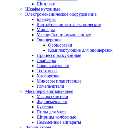
Шпильки
Шкафы кухонные
Электромеханическое оборудование
Блендеры
Картофелечистки электрические
Миксеры
Мясорубки промышленные
Овощерезки
Овощерезки
Комплектующие для овощерезок
Процессоры кухонные
Слайсеры
Соковыжималки
Тестомесы
Хлеборезки
Миксеры планетарные
Измельчители
Мясоперерабатывающее
Мясорыхлители
Фаршемешалки
Куттеры
Пилы для мяса
Шприцы колбасные
Пельменные аппараты
Дегидраторы