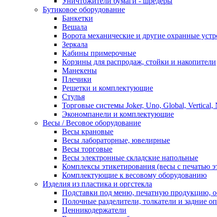
Уничтожители бумаги - шредеры
Бутиковое оборудование
Банкетки
Вешала
Ворота механические и другие охранные устр
Зеркала
Кабины примерочные
Корзины для распродаж, стойки и накопители
Манекены
Плечики
Решетки и комплектующие
Стулья
Торговые системы Joker, Uno, Global, Vertical,
Экономпанели и комплектующие
Весы / Весовое оборудование
Весы крановые
Весы лабораторные, ювелирные
Весы торговые
Весы электронные складские напольные
Комплексы этикетирования (весы с печатью э
Комплектующие к весовому оборудованию
Изделия из пластика и оргстекла
Подставки под меню, печатную продукцию, 
Полочные разделители, толкатели и задние о
Ценникодержатели