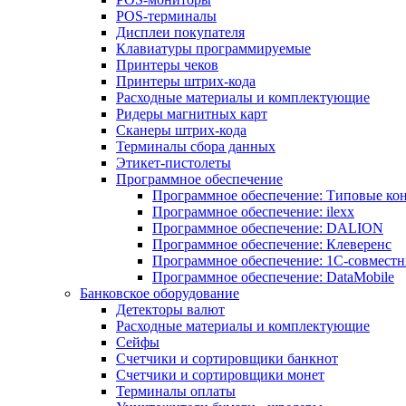
POS-терминалы
Дисплеи покупателя
Клавиатуры программируемые
Принтеры чеков
Принтеры штрих-кода
Расходные материалы и комплектующие
Ридеры магнитных карт
Сканеры штрих-кода
Терминалы сбора данных
Этикет-пистолеты
Программное обеспечение
Программное обеспечение: Типовые к
Программное обеспечение: ilexx
Программное обеспечение: DALION
Программное обеспечение: Клеверенс
Программное обеспечение: 1С-совмест
Программное обеспечение: DataMobile
Банковское оборудование
Детекторы валют
Расходные материалы и комплектующие
Сейфы
Счетчики и сортировщики банкнот
Счетчики и сортировщики монет
Терминалы оплаты