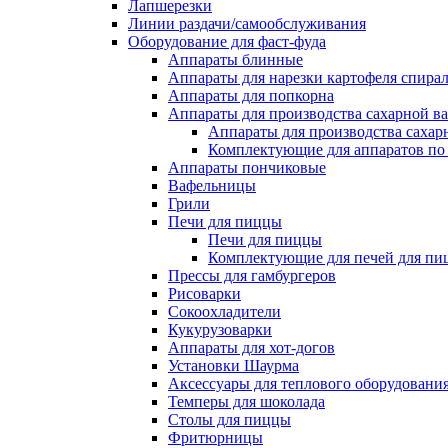
Лапшерезки
Линии раздачи/самообслуживания
Оборудование для фаст-фуда
Аппараты блинные
Аппараты для нарезки картофеля спира
Аппараты для попкорна
Аппараты для производства сахарной в
Аппараты для производства сахар
Комплектующие для аппаратов по 
Аппараты пончиковые
Вафельницы
Грили
Печи для пиццы
Печи для пиццы
Комплектующие для печей для пи
Прессы для гамбургеров
Рисоварки
Сокоохладители
Кукурузоварки
Аппараты для хот-догов
Установки Шаурма
Аксессуары для теплового оборудовани
Темперы для шоколада
Столы для пиццы
Фритюрницы