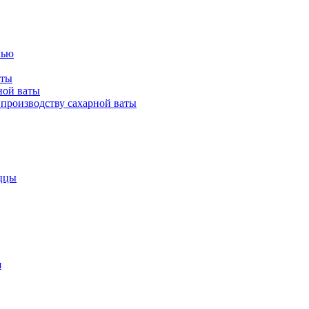
лью
аты
ной ваты
производству сахарной ваты
ццы
я