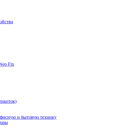
ойства
 Neo Fix
тикеток)
офисную и бытовую технику
поры