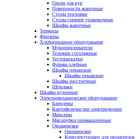
Грили для кур
Поверхности жарочные
Столы тепловые
Столы горячие упаковочные
Шкафы жарочные
Термосы
Фризеры
Хлебопекарное оборудование
Мукопросеиватели
Тележки стеллажные
Тестораскатки
Формы хлебные
Шкафы пекарские
Шкафы пекарские
Шкафы расстоечные
Шпильки
Шкафы кухонные
Электромеханическое оборудование
Блендеры
Картофелечистки электрические
Миксеры
Мясорубки промышленные
Овощерезки
Овощерезки
Комплектующие для овощерезок