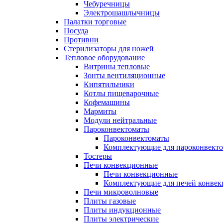
Чебуречницы
Электрошашлычницы
Палатки торговые
Посуда
Противни
Стерилизаторы для ножей
Тепловое оборудование
Витрины тепловые
Зонты вентиляционные
Кипятильники
Котлы пищеварочные
Кофемашины
Мармиты
Модули нейтральные
Пароконвектоматы
Пароконвектоматы
Комплектующие для пароконвекто
Тостеры
Печи конвекционные
Печи конвекционные
Комплектующие для печей конве
Печи микроволновые
Плиты газовые
Плиты индукционные
Плиты электрические