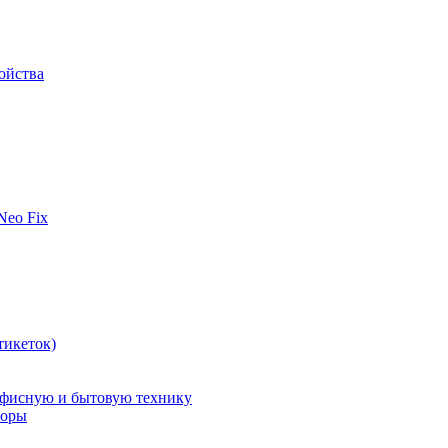
ойства
 Neo Fix
тикеток)
офисную и бытовую технику
поры