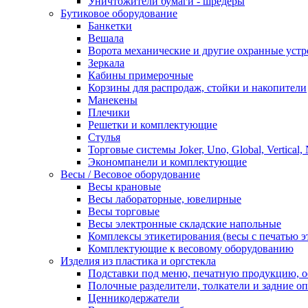
Уничтожители бумаги - шредеры
Бутиковое оборудование
Банкетки
Вешала
Ворота механические и другие охранные устр
Зеркала
Кабины примерочные
Корзины для распродаж, стойки и накопители
Манекены
Плечики
Решетки и комплектующие
Стулья
Торговые системы Joker, Uno, Global, Vertical,
Экономпанели и комплектующие
Весы / Весовое оборудование
Весы крановые
Весы лабораторные, ювелирные
Весы торговые
Весы электронные складские напольные
Комплексы этикетирования (весы с печатью э
Комплектующие к весовому оборудованию
Изделия из пластика и оргстекла
Подставки под меню, печатную продукцию, 
Полочные разделители, толкатели и задние о
Ценникодержатели