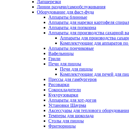
Лапшерезки
Линии раздачи/самообслуживания
Оборудование для фаст-фуда
Аппараты блинные
Аппараты для нарезки картофеля спира
Аппараты для попкорна
Аппараты для производства сахарной в
Аппараты для производства сахар
Комплектующие для аппаратов по 
Аппараты пончиковые
Вафельницы
Грили
Печи для пиццы
Печи для пиццы
Комплектующие для печей для пи
Прессы для гамбургеров
Рисоварки
Сокоохладители
Кукурузоварки
Аппараты для хот-догов
Установки Шаурма
Аксессуары для теплового оборудовани
Темперы для шоколада
Столы для пиццы
Фритюрницы