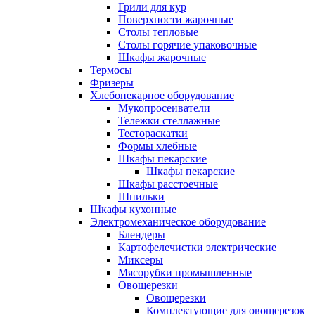
Грили для кур
Поверхности жарочные
Столы тепловые
Столы горячие упаковочные
Шкафы жарочные
Термосы
Фризеры
Хлебопекарное оборудование
Мукопросеиватели
Тележки стеллажные
Тестораскатки
Формы хлебные
Шкафы пекарские
Шкафы пекарские
Шкафы расстоечные
Шпильки
Шкафы кухонные
Электромеханическое оборудование
Блендеры
Картофелечистки электрические
Миксеры
Мясорубки промышленные
Овощерезки
Овощерезки
Комплектующие для овощерезок