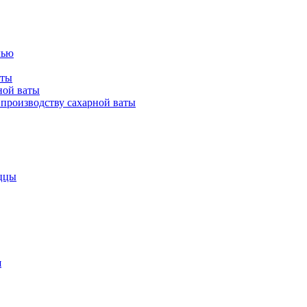
лью
аты
ной ваты
производству сахарной ваты
ццы
я