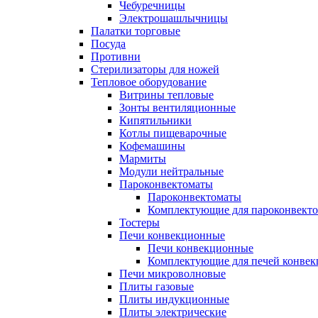
Чебуречницы
Электрошашлычницы
Палатки торговые
Посуда
Противни
Стерилизаторы для ножей
Тепловое оборудование
Витрины тепловые
Зонты вентиляционные
Кипятильники
Котлы пищеварочные
Кофемашины
Мармиты
Модули нейтральные
Пароконвектоматы
Пароконвектоматы
Комплектующие для пароконвекто
Тостеры
Печи конвекционные
Печи конвекционные
Комплектующие для печей конве
Печи микроволновые
Плиты газовые
Плиты индукционные
Плиты электрические