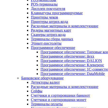
POS-терминалы
Дисплеи покупателя
Клавиатуры программируемые
Принтеры чеков
Принтеры штрих-кода
Расходные материалы и комплектующие
Ридеры магнитных карт
Сканеры штрих-кода
Терминалы сбора данных
Этикет-пистолеты
Программное обеспечение
Программное обеспечение: Типовые к
Программное обеспечение: ilexx
Программное обеспечение: DALION
Программное обеспечение: Клеверенс
Программное обеспечение: 1С-совмест
Программное обеспечение: DataMobile
Банковское оборудование
Детекторы валют
Расходные материалы и комплектующие
Сейфы
Счетчики и сортировщики банкнот
Счетчики и сортировщики монет
Терминалы оплаты