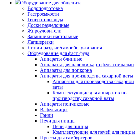
Оборудование для общепита
Водоподготовка
Гастроемкости
Генераторы льда
Доски разделочные
Жироуловители
Запайщики настольные
Лапшерезки
Линии раздачи/самообслуживания
Оборудование для фаст-фуда
Аппараты блинные
Аппараты для нарезки картофеля спиралью
Аппараты для попкорна
Аппараты для производства сахарной ваты
Аппараты для производства сахарной
ваты
Комплектующие для аппаратов по
производству сахарной ваты
Аппараты пончиковые
Вафельницы
Грили
Печи для пиццы
Печи для пиццы
Комплектующие для печей для пиццы
Прессы для гамбургеров