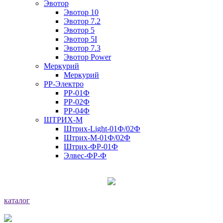
Эвотор
Эвотор 10
Эвотор 7.2
Эвотор 5
Эвотор 5I
Эвотор 7.3
Эвотор Power
Меркурий
Меркурий
РР-Электро
РР-01Ф
РР-02Ф
РР-04Ф
ШТРИХ-М
Штрих-Light-01Ф/02Ф
Штрих-М-01Ф/02Ф
Штрих-ФР-01Ф
Элвес-ФР-Ф
каталог