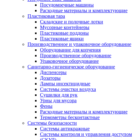
Посудомоечные машины
Расходные материалы и комплектующие
Пластиковая тара
Складские и полочные лотки
Мусорные контейнеры
Пластиковые поддоны
Пластиковые ящики
Производственное и упаковочное оборудование
Оборудование для копчения
Производственное оборудование
Упаковочное оборудование
Санитарно-гигиеническое оборудование
Диспенсеры
Дозаторы
Лампы инсектицидные
Системы очистки воздуха
Сушилки для рук
Урны для мусора
Фены
Расходные материалы и комплектующие
Термометры бесконтактные
Системы безопасности
Системы антикражные
Системы контроля и управления доступом
(СКУД)