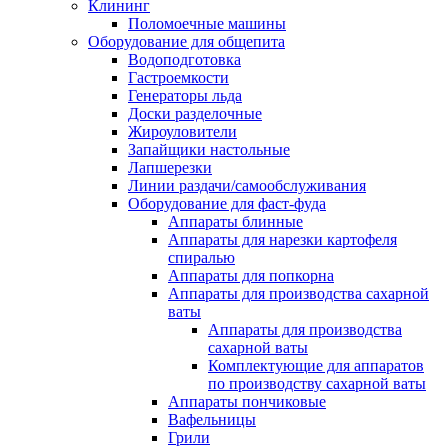
Клининг
Поломоечные машины
Оборудование для общепита
Водоподготовка
Гастроемкости
Генераторы льда
Доски разделочные
Жироуловители
Запайщики настольные
Лапшерезки
Линии раздачи/самообслуживания
Оборудование для фаст-фуда
Аппараты блинные
Аппараты для нарезки картофеля
спиралью
Аппараты для попкорна
Аппараты для производства сахарной
ваты
Аппараты для производства
сахарной ваты
Комплектующие для аппаратов
по производству сахарной ваты
Аппараты пончиковые
Вафельницы
Грили