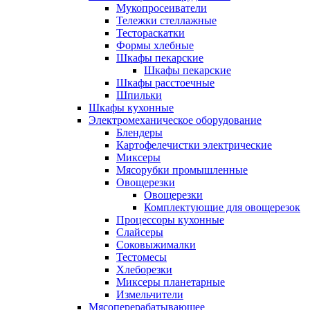
Мукопросеиватели
Тележки стеллажные
Тестораскатки
Формы хлебные
Шкафы пекарские
Шкафы пекарские
Шкафы расстоечные
Шпильки
Шкафы кухонные
Электромеханическое оборудование
Блендеры
Картофелечистки электрические
Миксеры
Мясорубки промышленные
Овощерезки
Овощерезки
Комплектующие для овощерезок
Процессоры кухонные
Слайсеры
Соковыжималки
Тестомесы
Хлеборезки
Миксеры планетарные
Измельчители
Мясоперерабатывающее