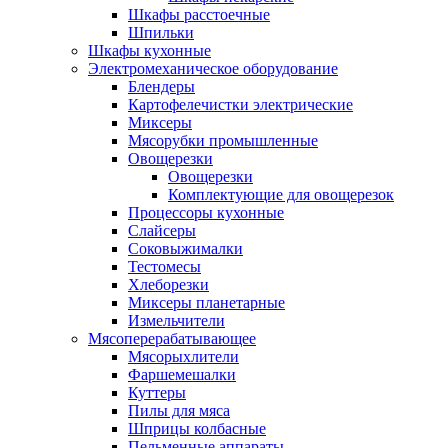
Шкафы расстоечные
Шпильки
Шкафы кухонные
Электромеханическое оборудование
Блендеры
Картофелечистки электрические
Миксеры
Мясорубки промышленные
Овощерезки
Овощерезки
Комплектующие для овощерезок
Процессоры кухонные
Слайсеры
Соковыжималки
Тестомесы
Хлеборезки
Миксеры планетарные
Измельчители
Мясоперерабатывающее
Мясорыхлители
Фаршемешалки
Куттеры
Пилы для мяса
Шприцы колбасные
Пельменные аппараты