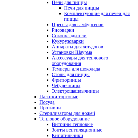
Печи для пиццы
Печи для пиццы
Комплектующие для печей для
пиццы
Прессы для гамбургеров
Рисоварки
Сокоохладители
Кукурузоварки
Аппараты для хот-догов
Установки Шаурма
Аксессуары для теплового
оборудования
Темперы для шоколада
Столы для пиццы
Фритюрницы
Чебуречницы
Электрошашлычницы
Палатки торговые
Посуда
Противни
Стерилизаторы для ножей
Тепловое оборудование
Витрины тепловые
Зонты вентиляционные
Кипятильники