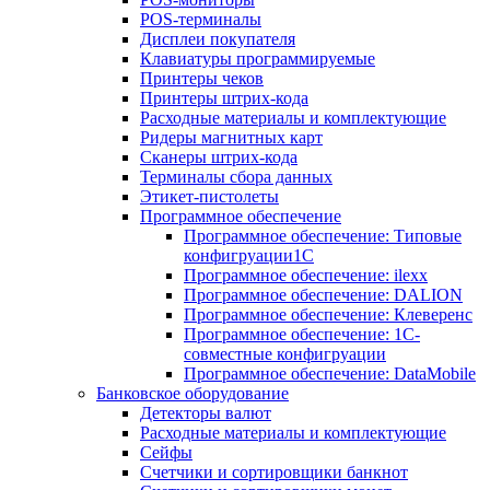
POS-терминалы
Дисплеи покупателя
Клавиатуры программируемые
Принтеры чеков
Принтеры штрих-кода
Расходные материалы и комплектующие
Ридеры магнитных карт
Сканеры штрих-кода
Терминалы сбора данных
Этикет-пистолеты
Программное обеспечение
Программное обеспечение: Типовые
конфигруации1С
Программное обеспечение: ilexx
Программное обеспечение: DALION
Программное обеспечение: Клеверенс
Программное обеспечение: 1С-
совместные конфигруации
Программное обеспечение: DataMobile
Банковское оборудование
Детекторы валют
Расходные материалы и комплектующие
Сейфы
Счетчики и сортировщики банкнот