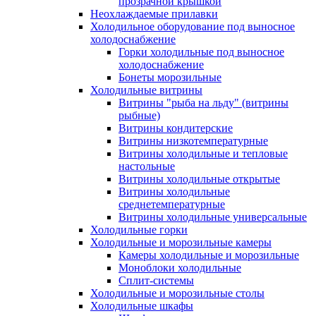
прозрачной крышкой
Неохлаждаемые прилавки
Холодильное оборудование под выносное
холодоснабжение
Горки холодильные под выносное
холодоснабжение
Бонеты морозильные
Холодильные витрины
Витрины "рыба на льду" (витрины
рыбные)
Витрины кондитерские
Витрины низкотемпературные
Витрины холодильные и тепловые
настольные
Витрины холодильные открытые
Витрины холодильные
среднетемпературные
Витрины холодильные универсальные
Холодильные горки
Холодильные и морозильные камеры
Камеры холодильные и морозильные
Моноблоки холодильные
Сплит-системы
Холодильные и морозильные столы
Холодильные шкафы