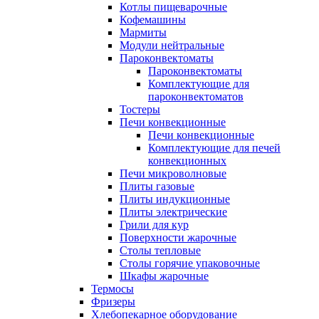
Котлы пищеварочные
Кофемашины
Мармиты
Модули нейтральные
Пароконвектоматы
Пароконвектоматы
Комплектующие для
пароконвектоматов
Тостеры
Печи конвекционные
Печи конвекционные
Комплектующие для печей
конвекционных
Печи микроволновые
Плиты газовые
Плиты индукционные
Плиты электрические
Грили для кур
Поверхности жарочные
Столы тепловые
Столы горячие упаковочные
Шкафы жарочные
Термосы
Фризеры
Хлебопекарное оборудование