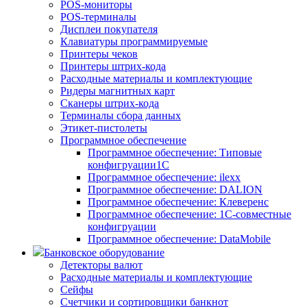
POS-мониторы
POS-терминалы
Дисплеи покупателя
Клавиатуры программируемые
Принтеры чеков
Принтеры штрих-кода
Расходные материалы и комплектующие
Ридеры магнитных карт
Сканеры штрих-кода
Терминалы сбора данных
Этикет-пистолеты
Программное обеспечение
Программное обеспечение: Типовые
конфигруации1С
Программное обеспечение: ilexx
Программное обеспечение: DALION
Программное обеспечение: Клеверенс
Программное обеспечение: 1С-совместные
конфигруации
Программное обеспечение: DataMobile
Банковское оборудование
Детекторы валют
Расходные материалы и комплектующие
Сейфы
Счетчики и сортировщики банкнот