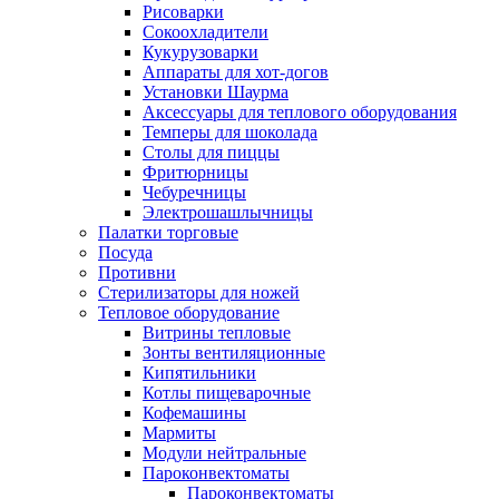
Рисоварки
Сокоохладители
Кукурузоварки
Аппараты для хот-догов
Установки Шаурма
Аксессуары для теплового оборудования
Темперы для шоколада
Столы для пиццы
Фритюрницы
Чебуречницы
Электрошашлычницы
Палатки торговые
Посуда
Противни
Стерилизаторы для ножей
Тепловое оборудование
Витрины тепловые
Зонты вентиляционные
Кипятильники
Котлы пищеварочные
Кофемашины
Мармиты
Модули нейтральные
Пароконвектоматы
Пароконвектоматы