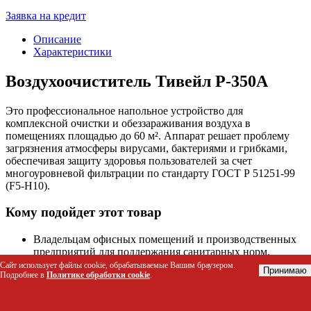
Заявка на кредит
Описание
Характеристики
Воздухоочиститель Тивейл Р-350А
Это профессиональное напольное устройство для
комплексной очистки и обеззараживания воздуха в
помещениях площадью до 60 м². Аппарат решает проблему
загрязнения атмосферы вирусами, бактериями и грибками,
обеспечивая защиту здоровья пользователей за счет
многоуровневой фильтрации по стандарту ГОСТ Р 51251-99
(F5-H10).
Кому подойдет этот товар
Владельцам офисных помещений и производственных
предприятий для поддержания санитарных норм.
Руководителям медицинских учреждений, клиник и
Сайт использует файлы cookie, обрабатываемые Вашим браузером.
Принимаю
Подробнее в
Политике обработки cookie
.
больниц для обеззараживания воздуха в кабинетах и
коридорах.
Жителям квартир и частных домов с аллергиками или