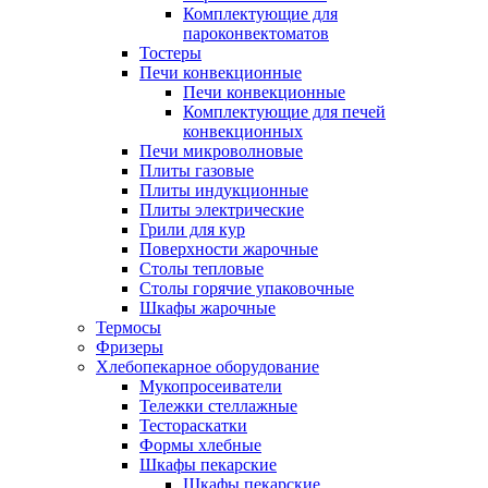
Комплектующие для
пароконвектоматов
Тостеры
Печи конвекционные
Печи конвекционные
Комплектующие для печей
конвекционных
Печи микроволновые
Плиты газовые
Плиты индукционные
Плиты электрические
Грили для кур
Поверхности жарочные
Столы тепловые
Столы горячие упаковочные
Шкафы жарочные
Термосы
Фризеры
Хлебопекарное оборудование
Мукопросеиватели
Тележки стеллажные
Тестораскатки
Формы хлебные
Шкафы пекарские
Шкафы пекарские