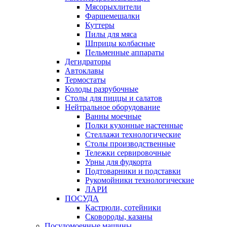
Мясорыхлители
Фаршемешалки
Куттеры
Пилы для мяса
Шприцы колбасные
Пельменные аппараты
Дегидраторы
Автоклавы
Термостаты
Колоды разрубочные
Столы для пиццы и салатов
Нейтральное оборудование
Ванны моечные
Полки кухонные настенные
Стеллажи технологические
Столы производственные
Тележки сервировочные
Урны для фудкорта
Подтоварники и подставки
Рукомойники технологические
ЛАРИ
ПОСУДА
Кастрюли, сотейники
Сковороды, казаны
Посудомоечные машины