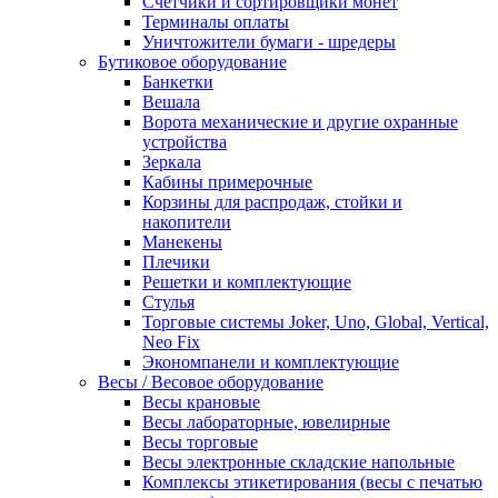
Счетчики и сортировщики монет
Терминалы оплаты
Уничтожители бумаги - шредеры
Бутиковое оборудование
Банкетки
Вешала
Ворота механические и другие охранные
устройства
Зеркала
Кабины примерочные
Корзины для распродаж, стойки и
накопители
Манекены
Плечики
Решетки и комплектующие
Стулья
Торговые системы Joker, Uno, Global, Vertical,
Neo Fix
Экономпанели и комплектующие
Весы / Весовое оборудование
Весы крановые
Весы лабораторные, ювелирные
Весы торговые
Весы электронные складские напольные
Комплексы этикетирования (весы с печатью