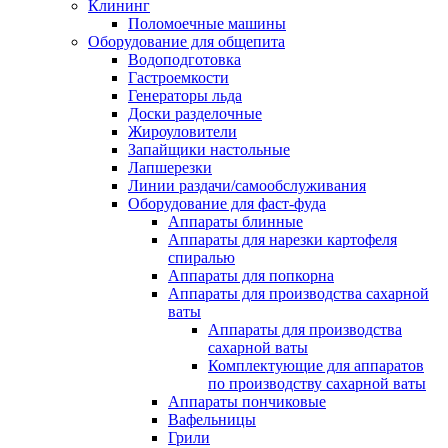
Клининг
Поломоечные машины
Оборудование для общепита
Водоподготовка
Гастроемкости
Генераторы льда
Доски разделочные
Жироуловители
Запайщики настольные
Лапшерезки
Линии раздачи/самообслуживания
Оборудование для фаст-фуда
Аппараты блинные
Аппараты для нарезки картофеля
спиралью
Аппараты для попкорна
Аппараты для производства сахарной
ваты
Аппараты для производства
сахарной ваты
Комплектующие для аппаратов
по производству сахарной ваты
Аппараты пончиковые
Вафельницы
Грили