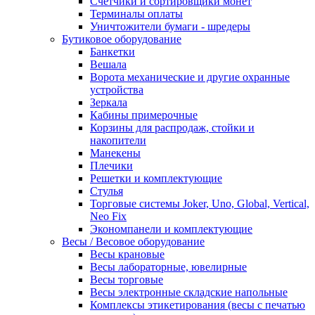
Счетчики и сортировщики монет
Терминалы оплаты
Уничтожители бумаги - шредеры
Бутиковое оборудование
Банкетки
Вешала
Ворота механические и другие охранные
устройства
Зеркала
Кабины примерочные
Корзины для распродаж, стойки и
накопители
Манекены
Плечики
Решетки и комплектующие
Стулья
Торговые системы Joker, Uno, Global, Vertical,
Neo Fix
Экономпанели и комплектующие
Весы / Весовое оборудование
Весы крановые
Весы лабораторные, ювелирные
Весы торговые
Весы электронные складские напольные
Комплексы этикетирования (весы с печатью