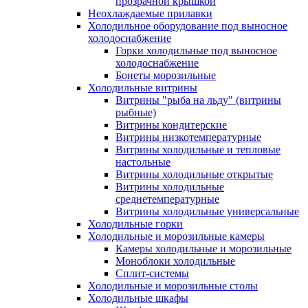
прозрачной крышкой
Неохлаждаемые прилавки
Холодильное оборудование под выносное
холодоснабжение
Горки холодильные под выносное
холодоснабжение
Бонеты морозильные
Холодильные витрины
Витрины "рыба на льду" (витрины
рыбные)
Витрины кондитерские
Витрины низкотемпературные
Витрины холодильные и тепловые
настольные
Витрины холодильные открытые
Витрины холодильные
среднетемпературные
Витрины холодильные универсальные
Холодильные горки
Холодильные и морозильные камеры
Камеры холодильные и морозильные
Моноблоки холодильные
Сплит-системы
Холодильные и морозильные столы
Холодильные шкафы