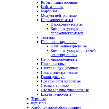
Котлы пищеварочные
Кофемашины
Мармиты
Модули нейтральные
Пароконвектоматы
Пароконвектоматы
Комплектующие для
пароконвектоматов
Тостеры
Печи конвекционные
Печи конвекционные
Комплектующие для печей
конвекционных
Печи микроволновые
Плиты газовые
Плиты индукционные
Плиты электрические
Грили для кур
Поверхности жарочные
Столы тепловые
Столы горячие упаковочные
Шкафы жарочные
Термосы
Фризеры
Хлебопекарное оборудование