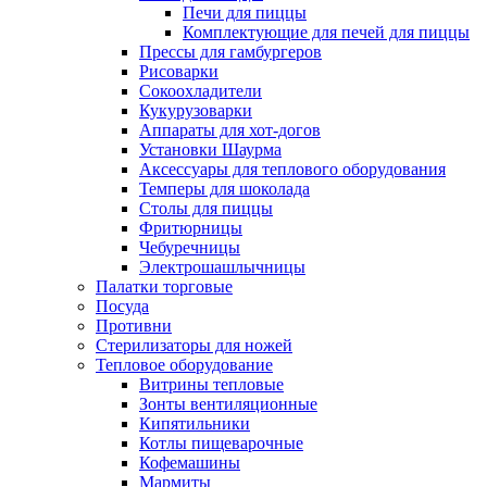
Печи для пиццы
Комплектующие для печей для пиццы
Прессы для гамбургеров
Рисоварки
Сокоохладители
Кукурузоварки
Аппараты для хот-догов
Установки Шаурма
Аксессуары для теплового оборудования
Темперы для шоколада
Столы для пиццы
Фритюрницы
Чебуречницы
Электрошашлычницы
Палатки торговые
Посуда
Противни
Стерилизаторы для ножей
Тепловое оборудование
Витрины тепловые
Зонты вентиляционные
Кипятильники
Котлы пищеварочные
Кофемашины
Мармиты