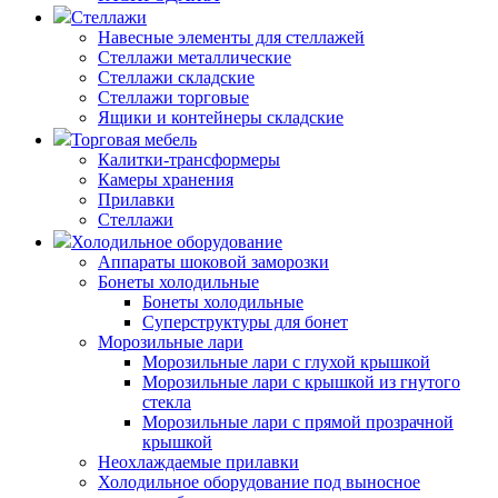
Стеллажи
Навесные элементы для стеллажей
Стеллажи металлические
Стеллажи складские
Стеллажи торговые
Ящики и контейнеры складские
Торговая мебель
Калитки-трансформеры
Камеры хранения
Прилавки
Стеллажи
Холодильное оборудование
Аппараты шоковой заморозки
Бонеты холодильные
Бонеты холодильные
Суперструктуры для бонет
Морозильные лари
Морозильные лари с глухой крышкой
Морозильные лари с крышкой из гнутого
стекла
Морозильные лари с прямой прозрачной
крышкой
Неохлаждаемые прилавки
Холодильное оборудование под выносное