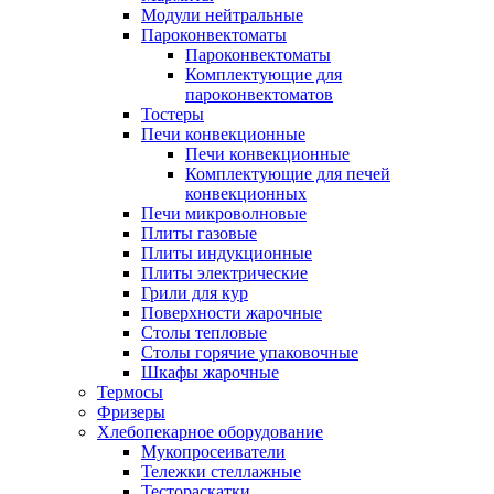
Модули нейтральные
Пароконвектоматы
Пароконвектоматы
Комплектующие для
пароконвектоматов
Тостеры
Печи конвекционные
Печи конвекционные
Комплектующие для печей
конвекционных
Печи микроволновые
Плиты газовые
Плиты индукционные
Плиты электрические
Грили для кур
Поверхности жарочные
Столы тепловые
Столы горячие упаковочные
Шкафы жарочные
Термосы
Фризеры
Хлебопекарное оборудование
Мукопросеиватели
Тележки стеллажные
Тестораскатки