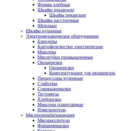
Формы хлебные
Шкафы пекарские
Шкафы пекарские
Шкафы расстоечные
Шпильки
Шкафы кухонные
Электромеханическое оборудование
Блендеры
Картофелечистки электрические
Миксеры
Мясорубки промышленные
Овощерезки
Овощерезки
Комплектующие для овощерезок
Процессоры кухонные
Слайсеры
Соковыжималки
Тестомесы
Хлеборезки
Миксеры планетарные
Измельчители
Мясоперерабатывающее
Мясорыхлители
Фаршемешалки
Куттеры