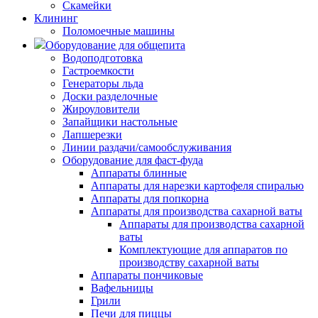
Скамейки
Клининг
Поломоечные машины
Оборудование для общепита
Водоподготовка
Гастроемкости
Генераторы льда
Доски разделочные
Жироуловители
Запайщики настольные
Лапшерезки
Линии раздачи/самообслуживания
Оборудование для фаст-фуда
Аппараты блинные
Аппараты для нарезки картофеля спиралью
Аппараты для попкорна
Аппараты для производства сахарной ваты
Аппараты для производства сахарной
ваты
Комплектующие для аппаратов по
производству сахарной ваты
Аппараты пончиковые
Вафельницы
Грили
Печи для пиццы