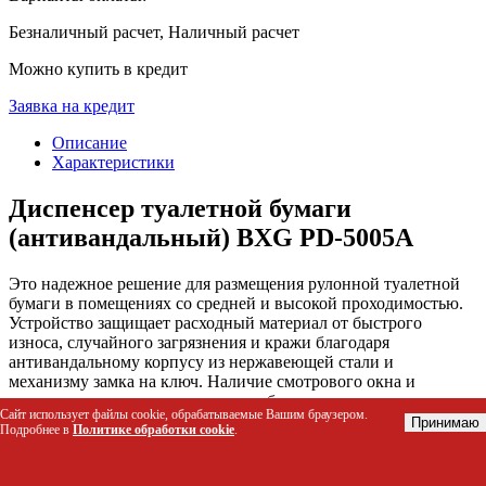
Безналичный расчет, Наличный расчет
Можно купить в кредит
Заявка на кредит
Описание
Характеристики
Диспенсер туалетной бумаги
(антивандальный) BXG PD-5005А
Это надежное решение для размещения рулонной туалетной
бумаги в помещениях со средней и высокой проходимостью.
Устройство защищает расходный материал от быстрого
износа, случайного загрязнения и кражи благодаря
антивандальному корпусу из нержавеющей стали и
механизму замка на ключ. Наличие смотрового окна и
универсальных втулок упрощает обслуживание и позволяет
Сайт использует файлы cookie, обрабатываемые Вашим браузером.
использовать бумагу с разным диаметром картонной трубки.
Принимаю
Подробнее в
Политике обработки cookie
.
Кому подойдет этот товар