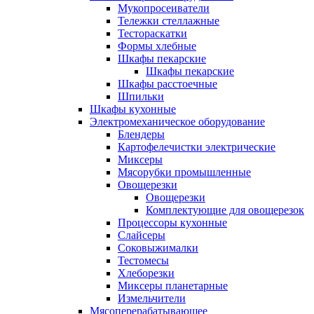
Мукопросеиватели
Тележки стеллажные
Тестораскатки
Формы хлебные
Шкафы пекарские
Шкафы пекарские
Шкафы расстоечные
Шпильки
Шкафы кухонные
Электромеханическое оборудование
Блендеры
Картофелечистки электрические
Миксеры
Мясорубки промышленные
Овощерезки
Овощерезки
Комплектующие для овощерезок
Процессоры кухонные
Слайсеры
Соковыжималки
Тестомесы
Хлеборезки
Миксеры планетарные
Измельчители
Мясоперерабатывающее