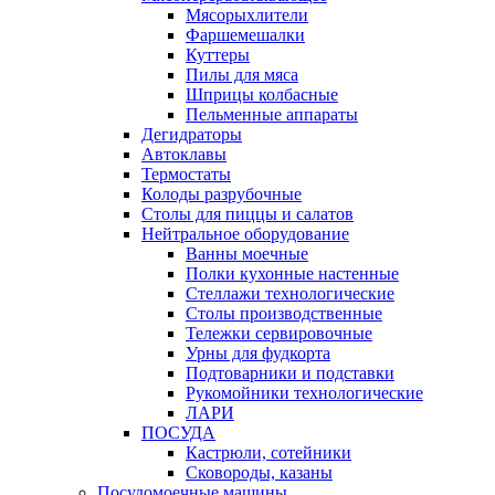
Мясорыхлители
Фаршемешалки
Куттеры
Пилы для мяса
Шприцы колбасные
Пельменные аппараты
Дегидраторы
Автоклавы
Термостаты
Колоды разрубочные
Столы для пиццы и салатов
Нейтральное оборудование
Ванны моечные
Полки кухонные настенные
Стеллажи технологические
Столы производственные
Тележки сервировочные
Урны для фудкорта
Подтоварники и подставки
Рукомойники технологические
ЛАРИ
ПОСУДА
Кастрюли, сотейники
Сковороды, казаны
Посудомоечные машины