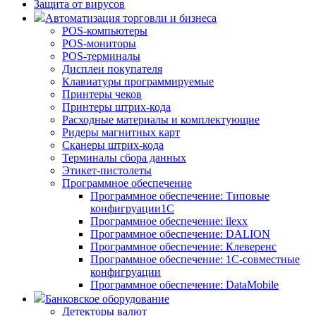
Защита от вирусов
Автоматизация торговли и бизнеса
POS-компьютеры
POS-мониторы
POS-терминалы
Дисплеи покупателя
Клавиатуры программируемые
Принтеры чеков
Принтеры штрих-кода
Расходные материалы и комплектующие
Ридеры магнитных карт
Сканеры штрих-кода
Терминалы сбора данных
Этикет-пистолеты
Программное обеспечение
Программное обеспечение: Типовые
конфигруации1С
Программное обеспечение: ilexx
Программное обеспечение: DALION
Программное обеспечение: Клеверенс
Программное обеспечение: 1С-совместные
конфигруации
Программное обеспечение: DataMobile
Банковское оборудование
Детекторы валют