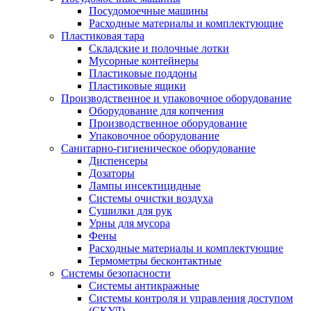
Посудомоечные машины
Расходные материалы и комплектующие
Пластиковая тара
Складские и полочные лотки
Мусорные контейнеры
Пластиковые поддоны
Пластиковые ящики
Производственное и упаковочное оборудование
Оборудование для копчения
Производственное оборудование
Упаковочное оборудование
Санитарно-гигиеническое оборудование
Диспенсеры
Дозаторы
Лампы инсектицидные
Системы очистки воздуха
Сушилки для рук
Урны для мусора
Фены
Расходные материалы и комплектующие
Термометры бесконтактные
Системы безопасности
Системы антикражные
Системы контроля и управления доступом
(СКУД)