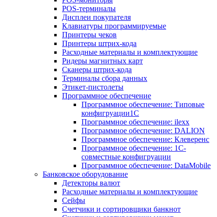
POS-терминалы
Дисплеи покупателя
Клавиатуры программируемые
Принтеры чеков
Принтеры штрих-кода
Расходные материалы и комплектующие
Ридеры магнитных карт
Сканеры штрих-кода
Терминалы сбора данных
Этикет-пистолеты
Программное обеспечение
Программное обеспечение: Типовые
конфигруации1С
Программное обеспечение: ilexx
Программное обеспечение: DALION
Программное обеспечение: Клеверенс
Программное обеспечение: 1С-
совместные конфигруации
Программное обеспечение: DataMobile
Банковское оборудование
Детекторы валют
Расходные материалы и комплектующие
Сейфы
Счетчики и сортировщики банкнот