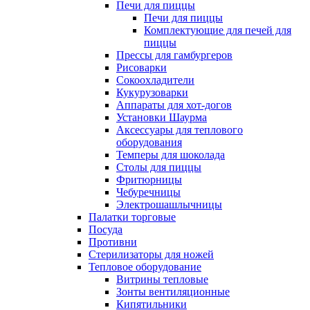
Печи для пиццы
Печи для пиццы
Комплектующие для печей для
пиццы
Прессы для гамбургеров
Рисоварки
Сокоохладители
Кукурузоварки
Аппараты для хот-догов
Установки Шаурма
Аксессуары для теплового
оборудования
Темперы для шоколада
Столы для пиццы
Фритюрницы
Чебуречницы
Электрошашлычницы
Палатки торговые
Посуда
Противни
Стерилизаторы для ножей
Тепловое оборудование
Витрины тепловые
Зонты вентиляционные
Кипятильники