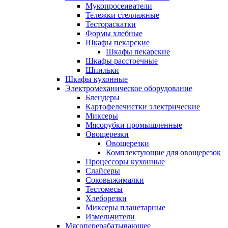
Мукопросеиватели
Тележки стеллажные
Тестораскатки
Формы хлебные
Шкафы пекарские
Шкафы пекарские
Шкафы расстоечные
Шпильки
Шкафы кухонные
Электромеханическое оборудование
Блендеры
Картофелечистки электрические
Миксеры
Мясорубки промышленные
Овощерезки
Овощерезки
Комплектующие для овощерезок
Процессоры кухонные
Слайсеры
Соковыжималки
Тестомесы
Хлеборезки
Миксеры планетарные
Измельчители
Мясоперерабатывающее