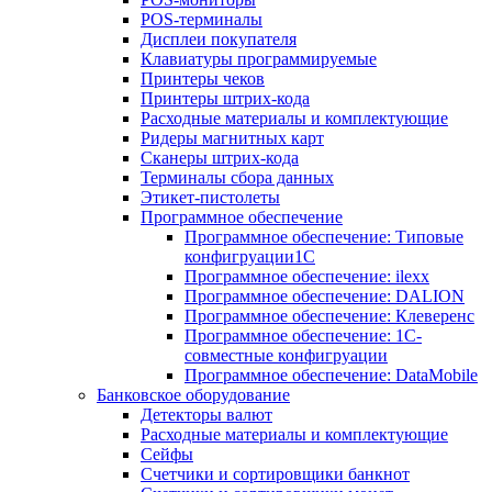
POS-терминалы
Дисплеи покупателя
Клавиатуры программируемые
Принтеры чеков
Принтеры штрих-кода
Расходные материалы и комплектующие
Ридеры магнитных карт
Сканеры штрих-кода
Терминалы сбора данных
Этикет-пистолеты
Программное обеспечение
Программное обеспечение: Типовые
конфигруации1С
Программное обеспечение: ilexx
Программное обеспечение: DALION
Программное обеспечение: Клеверенс
Программное обеспечение: 1С-
совместные конфигруации
Программное обеспечение: DataMobile
Банковское оборудование
Детекторы валют
Расходные материалы и комплектующие
Сейфы
Счетчики и сортировщики банкнот