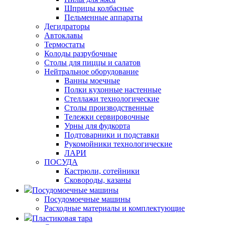
Шприцы колбасные
Пельменные аппараты
Дегидраторы
Автоклавы
Термостаты
Колоды разрубочные
Столы для пиццы и салатов
Нейтральное оборудование
Ванны моечные
Полки кухонные настенные
Стеллажи технологические
Столы производственные
Тележки сервировочные
Урны для фудкорта
Подтоварники и подставки
Рукомойники технологические
ЛАРИ
ПОСУДА
Кастрюли, сотейники
Сковороды, казаны
Посудомоечные машины
Посудомоечные машины
Расходные материалы и комплектующие
Пластиковая тара