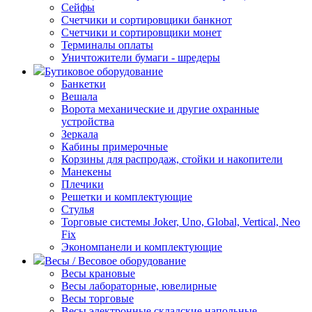
Сейфы
Счетчики и сортировщики банкнот
Счетчики и сортировщики монет
Терминалы оплаты
Уничтожители бумаги - шредеры
Бутиковое оборудование
Банкетки
Вешала
Ворота механические и другие охранные
устройства
Зеркала
Кабины примерочные
Корзины для распродаж, стойки и накопители
Манекены
Плечики
Решетки и комплектующие
Стулья
Торговые системы Joker, Uno, Global, Vertical, Neo
Fix
Экономпанели и комплектующие
Весы / Весовое оборудование
Весы крановые
Весы лабораторные, ювелирные
Весы торговые
Весы электронные складские напольные