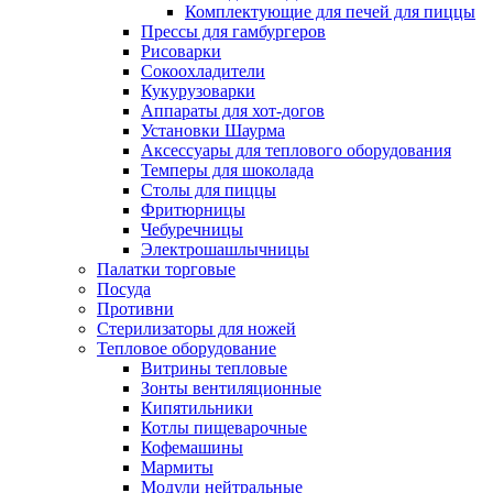
Комплектующие для печей для пиццы
Прессы для гамбургеров
Рисоварки
Сокоохладители
Кукурузоварки
Аппараты для хот-догов
Установки Шаурма
Аксессуары для теплового оборудования
Темперы для шоколада
Столы для пиццы
Фритюрницы
Чебуречницы
Электрошашлычницы
Палатки торговые
Посуда
Противни
Стерилизаторы для ножей
Тепловое оборудование
Витрины тепловые
Зонты вентиляционные
Кипятильники
Котлы пищеварочные
Кофемашины
Мармиты
Модули нейтральные