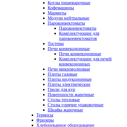
Котлы пищеварочные
Кофемашины
Мармиты
Модули нейтральные
Пароконвектоматы
Пароконвектоматы
Комплектующие для
пароконвектоматов
Тостеры
Печи конвекционные
Печи конвекционные
Комплектующие для печей
конвекционных
Печи микроволновые
Плиты газовые
Плиты индукционные
Плиты электрические
Грили для кур
Поверхности жарочные
Столы тепловые
Столы горячие упаковочные
Шкафы жарочные
Термосы
Фризеры
Хлебопекарное оборудование