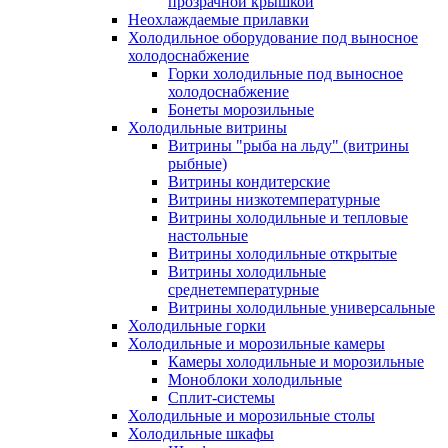
прозрачной крышкой
Неохлаждаемые прилавки
Холодильное оборудование под выносное
холодоснабжение
Горки холодильные под выносное
холодоснабжение
Бонеты морозильные
Холодильные витрины
Витрины "рыба на льду" (витрины
рыбные)
Витрины кондитерские
Витрины низкотемпературные
Витрины холодильные и тепловые
настольные
Витрины холодильные открытые
Витрины холодильные
среднетемпературные
Витрины холодильные универсальные
Холодильные горки
Холодильные и морозильные камеры
Камеры холодильные и морозильные
Моноблоки холодильные
Сплит-системы
Холодильные и морозильные столы
Холодильные шкафы