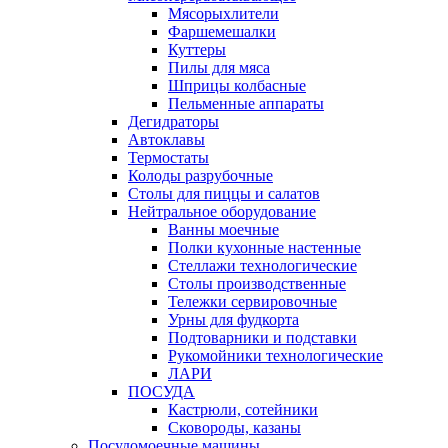
Мясорыхлители
Фаршемешалки
Куттеры
Пилы для мяса
Шприцы колбасные
Пельменные аппараты
Дегидраторы
Автоклавы
Термостаты
Колоды разрубочные
Столы для пиццы и салатов
Нейтральное оборудование
Ванны моечные
Полки кухонные настенные
Стеллажи технологические
Столы производственные
Тележки сервировочные
Урны для фудкорта
Подтоварники и подставки
Рукомойники технологические
ЛАРИ
ПОСУДА
Кастрюли, сотейники
Сковороды, казаны
Посудомоечные машины