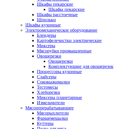
Шкафы пекарские
Шкафы пекарские
Шкафы расстоечные
Шпильки
Шкафы кухонные
Электромеханическое оборудование
Блендеры
Картофелечистки электрические
Миксеры
Мясорубки промышленные
Овощерезки
Овощерезки
Комплектующие для овощерезок
Процессоры кухонные
Слайсеры
Соковыжималки
Тестомесы
Хлеборезки
Миксеры планетарные
Измельчители
Мясоперерабатывающее
Мясорыхлители
Фаршемешалки
Куттеры
Пилы для мяса