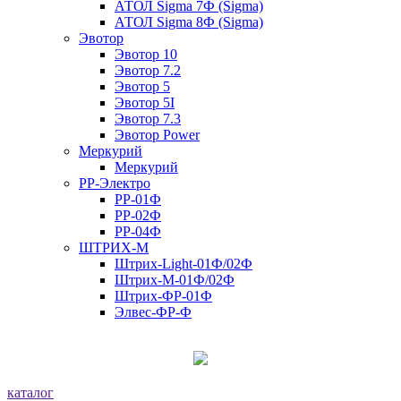
АТОЛ Sigma 7Ф (Sigma)
АТОЛ Sigma 8Ф (Sigma)
Эвотор
Эвотор 10
Эвотор 7.2
Эвотор 5
Эвотор 5I
Эвотор 7.3
Эвотор Power
Меркурий
Меркурий
РР-Электро
РР-01Ф
РР-02Ф
РР-04Ф
ШТРИХ-М
Штрих-Light-01Ф/02Ф
Штрих-М-01Ф/02Ф
Штрих-ФР-01Ф
Элвес-ФР-Ф
каталог