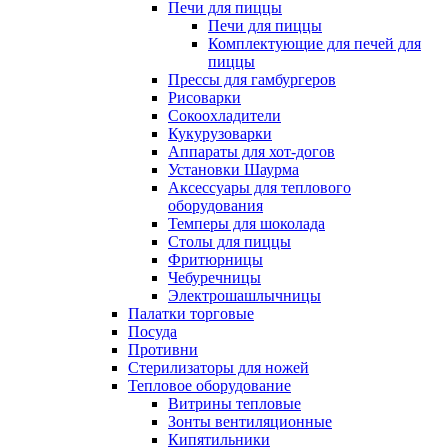
Печи для пиццы
Печи для пиццы
Комплектующие для печей для
пиццы
Прессы для гамбургеров
Рисоварки
Сокоохладители
Кукурузоварки
Аппараты для хот-догов
Установки Шаурма
Аксессуары для теплового
оборудования
Темперы для шоколада
Столы для пиццы
Фритюрницы
Чебуречницы
Электрошашлычницы
Палатки торговые
Посуда
Противни
Стерилизаторы для ножей
Тепловое оборудование
Витрины тепловые
Зонты вентиляционные
Кипятильники