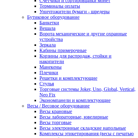
Счетчики и сортировщики монет
Терминалы оплаты
Уничтожители бумаги - шредеры
Бутиковое оборудование
Банкетки
Вешала
Ворота механические и другие охранные
устройства
Зеркала
Кабины примерочные
Корзины для распродаж, стойки и
накопители
Манекены
Плечики
Решетки и комплектующие
Стулья
Торговые системы Joker, Uno, Global, Vertical,
Neo Fix
Экономпанели и комплектующие
Весы / Весовое оборудование
Весы крановые
Весы лабораторные, ювелирные
Весы торговые
Весы электронные складские напольные
Комплексы этикетирования (весы с печатью