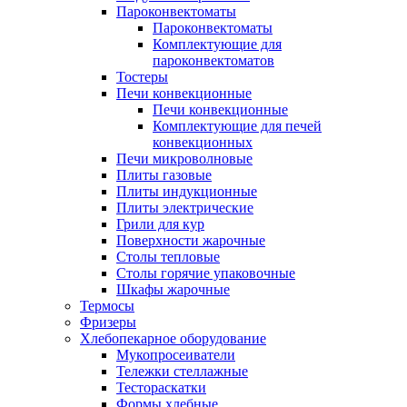
Пароконвектоматы
Пароконвектоматы
Комплектующие для
пароконвектоматов
Тостеры
Печи конвекционные
Печи конвекционные
Комплектующие для печей
конвекционных
Печи микроволновые
Плиты газовые
Плиты индукционные
Плиты электрические
Грили для кур
Поверхности жарочные
Столы тепловые
Столы горячие упаковочные
Шкафы жарочные
Термосы
Фризеры
Хлебопекарное оборудование
Мукопросеиватели
Тележки стеллажные
Тестораскатки
Формы хлебные