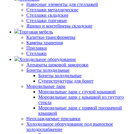
Навесные элементы для стеллажей
Стеллажи металлические
Стеллажи складские
Стеллажи торговые
Ящики и контейнеры складские
Торговая мебель
Калитки-трансформеры
Камеры хранения
Прилавки
Стеллажи
Холодильное оборудование
Аппараты шоковой заморозки
Бонеты холодильные
Бонеты холодильные
Суперструктуры для бонет
Морозильные лари
Морозильные лари с глухой крышкой
Морозильные лари с крышкой из гнутого
стекла
Морозильные лари с прямой прозрачной
крышкой
Неохлаждаемые прилавки
Холодильное оборудование под выносное
холодоснабжение