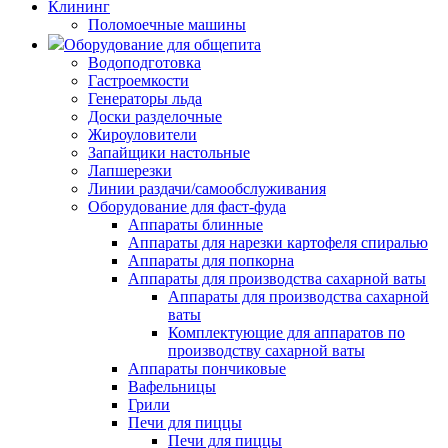
Клининг
Поломоечные машины
Оборудование для общепита
Водоподготовка
Гастроемкости
Генераторы льда
Доски разделочные
Жироуловители
Запайщики настольные
Лапшерезки
Линии раздачи/самообслуживания
Оборудование для фаст-фуда
Аппараты блинные
Аппараты для нарезки картофеля спиралью
Аппараты для попкорна
Аппараты для производства сахарной ваты
Аппараты для производства сахарной
ваты
Комплектующие для аппаратов по
производству сахарной ваты
Аппараты пончиковые
Вафельницы
Грили
Печи для пиццы
Печи для пиццы