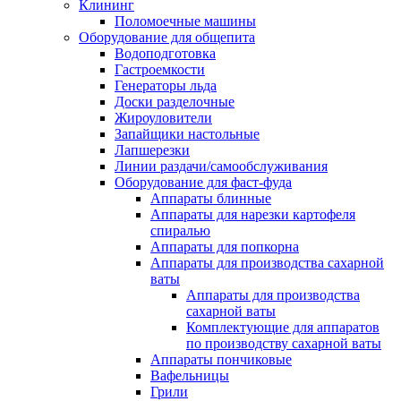
Клининг
Поломоечные машины
Оборудование для общепита
Водоподготовка
Гастроемкости
Генераторы льда
Доски разделочные
Жироуловители
Запайщики настольные
Лапшерезки
Линии раздачи/самообслуживания
Оборудование для фаст-фуда
Аппараты блинные
Аппараты для нарезки картофеля
спиралью
Аппараты для попкорна
Аппараты для производства сахарной
ваты
Аппараты для производства
сахарной ваты
Комплектующие для аппаратов
по производству сахарной ваты
Аппараты пончиковые
Вафельницы
Грили