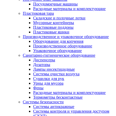
Посудомоечные машины
Расходные материалы и комплектующие
Пластиковая тара
Складские и полочные лотки
Мусорные контейнеры
Пластиковые поддоны
Пластиковые ящики
Производственное и упаковочное оборудование
Оборудование для копчения
Производственное оборудование
Упаковочное оборудование
Санитарно-гигиеническое оборудование
Диспенсеры
Дозаторы
Лампы инсектицидные
Системы очистки воздуха
Сушилки для рук
Урны для мусора
Фены
Расходные материалы и комплектующие
Термометры бесконтактные
Системы безопасности
Системы антикражные
Системы контроля и управления доступом
(СКУД)