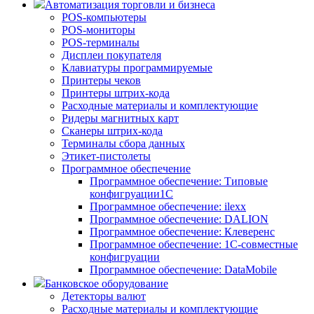
Автоматизация торговли и бизнеса
POS-компьютеры
POS-мониторы
POS-терминалы
Дисплеи покупателя
Клавиатуры программируемые
Принтеры чеков
Принтеры штрих-кода
Расходные материалы и комплектующие
Ридеры магнитных карт
Сканеры штрих-кода
Терминалы сбора данных
Этикет-пистолеты
Программное обеспечение
Программное обеспечение: Типовые
конфигруации1С
Программное обеспечение: ilexx
Программное обеспечение: DALION
Программное обеспечение: Клеверенс
Программное обеспечение: 1С-совместные
конфигруации
Программное обеспечение: DataMobile
Банковское оборудование
Детекторы валют
Расходные материалы и комплектующие