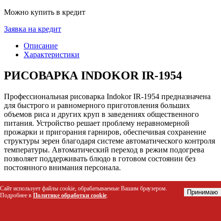
Можно купить в кредит
Заявка на кредит
Описание
Характеристики
РИСОВАРКА INDOKOR IR-1954
Профессиональная рисоварка Indokor IR-1954 предназначена
для быстрого и равномерного приготовления больших
объемов риса и других круп в заведениях общественного
питания. Устройство решает проблему неравномерной
прожарки и пригорания гарниров, обеспечивая сохранение
структуры зерен благодаря системе автоматического контроля
температуры. Автоматический переход в режим подогрева
позволяет поддерживать блюдо в готовом состоянии без
постоянного внимания персонала.
Кому подойдет этот товар
Сайт использует файлы cookie, обрабатываемые Вашим браузером.
Принимаю
Подробнее в
Политике обработки cookie
.
Шеф-повара и линейные повара ресторанов, кафе и
столовых