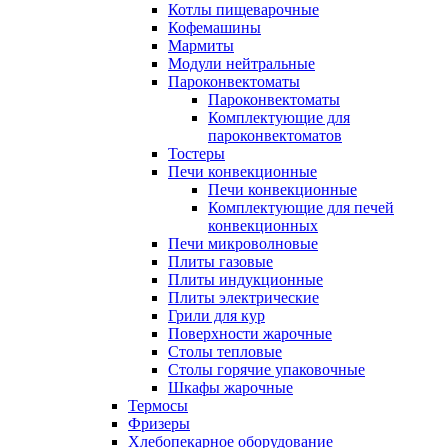
Котлы пищеварочные
Кофемашины
Мармиты
Модули нейтральные
Пароконвектоматы
Пароконвектоматы
Комплектующие для
пароконвектоматов
Тостеры
Печи конвекционные
Печи конвекционные
Комплектующие для печей
конвекционных
Печи микроволновые
Плиты газовые
Плиты индукционные
Плиты электрические
Грили для кур
Поверхности жарочные
Столы тепловые
Столы горячие упаковочные
Шкафы жарочные
Термосы
Фризеры
Хлебопекарное оборудование