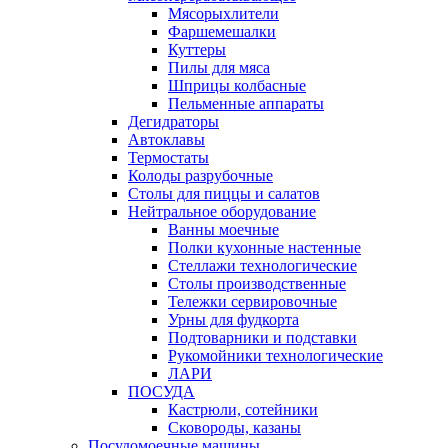
Мясорыхлители
Фаршемешалки
Куттеры
Пилы для мяса
Шприцы колбасные
Пельменные аппараты
Дегидраторы
Автоклавы
Термостаты
Колоды разрубочные
Столы для пиццы и салатов
Нейтральное оборудование
Ванны моечные
Полки кухонные настенные
Стеллажи технологические
Столы производственные
Тележки сервировочные
Урны для фудкорта
Подтоварники и подставки
Рукомойники технологические
ЛАРИ
ПОСУДА
Кастрюли, сотейники
Сковороды, казаны
Посудомоечные машины