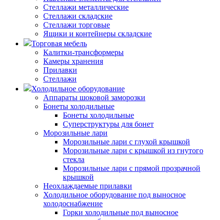
Стеллажи металлические
Стеллажи складские
Стеллажи торговые
Ящики и контейнеры складские
Торговая мебель
Калитки-трансформеры
Камеры хранения
Прилавки
Стеллажи
Холодильное оборудование
Аппараты шоковой заморозки
Бонеты холодильные
Бонеты холодильные
Суперструктуры для бонет
Морозильные лари
Морозильные лари с глухой крышкой
Морозильные лари с крышкой из гнутого
стекла
Морозильные лари с прямой прозрачной
крышкой
Неохлаждаемые прилавки
Холодильное оборудование под выносное
холодоснабжение
Горки холодильные под выносное