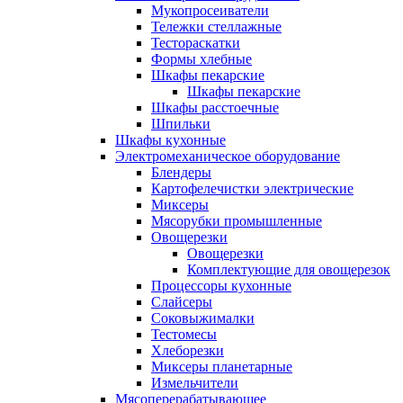
Мукопросеиватели
Тележки стеллажные
Тестораскатки
Формы хлебные
Шкафы пекарские
Шкафы пекарские
Шкафы расстоечные
Шпильки
Шкафы кухонные
Электромеханическое оборудование
Блендеры
Картофелечистки электрические
Миксеры
Мясорубки промышленные
Овощерезки
Овощерезки
Комплектующие для овощерезок
Процессоры кухонные
Слайсеры
Соковыжималки
Тестомесы
Хлеборезки
Миксеры планетарные
Измельчители
Мясоперерабатывающее