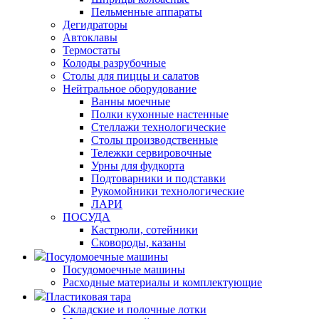
Пельменные аппараты
Дегидраторы
Автоклавы
Термостаты
Колоды разрубочные
Столы для пиццы и салатов
Нейтральное оборудование
Ванны моечные
Полки кухонные настенные
Стеллажи технологические
Столы производственные
Тележки сервировочные
Урны для фудкорта
Подтоварники и подставки
Рукомойники технологические
ЛАРИ
ПОСУДА
Кастрюли, сотейники
Сковороды, казаны
Посудомоечные машины
Посудомоечные машины
Расходные материалы и комплектующие
Пластиковая тара
Складские и полочные лотки