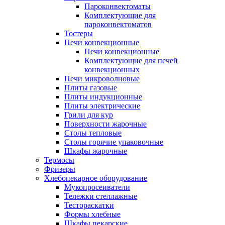
Пароконвектоматы
Комплектующие для
пароконвектоматов
Тостеры
Печи конвекционные
Печи конвекционные
Комплектующие для печей
конвекционных
Печи микроволновые
Плиты газовые
Плиты индукционные
Плиты электрические
Грили для кур
Поверхности жарочные
Столы тепловые
Столы горячие упаковочные
Шкафы жарочные
Термосы
Фризеры
Хлебопекарное оборудование
Мукопросеиватели
Тележки стеллажные
Тестораскатки
Формы хлебные
Шкафы пекарские