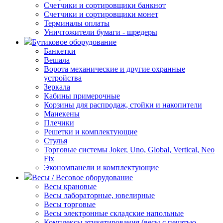
Счетчики и сортировщики банкнот
Счетчики и сортировщики монет
Терминалы оплаты
Уничтожители бумаги - шредеры
Бутиковое оборудование
Банкетки
Вешала
Ворота механические и другие охранные
устройства
Зеркала
Кабины примерочные
Корзины для распродаж, стойки и накопители
Манекены
Плечики
Решетки и комплектующие
Стулья
Торговые системы Joker, Uno, Global, Vertical, Neo
Fix
Экономпанели и комплектующие
Весы / Весовое оборудование
Весы крановые
Весы лабораторные, ювелирные
Весы торговые
Весы электронные складские напольные
Комплексы этикетирования (весы с печатью