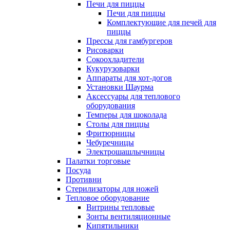
Печи для пиццы
Печи для пиццы
Комплектующие для печей для
пиццы
Прессы для гамбургеров
Рисоварки
Сокоохладители
Кукурузоварки
Аппараты для хот-догов
Установки Шаурма
Аксессуары для теплового
оборудования
Темперы для шоколада
Столы для пиццы
Фритюрницы
Чебуречницы
Электрошашлычницы
Палатки торговые
Посуда
Противни
Стерилизаторы для ножей
Тепловое оборудование
Витрины тепловые
Зонты вентиляционные
Кипятильники