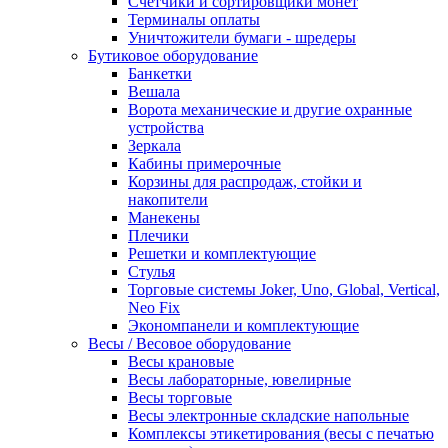
Счетчики и сортировщики монет
Терминалы оплаты
Уничтожители бумаги - шредеры
Бутиковое оборудование
Банкетки
Вешала
Ворота механические и другие охранные
устройства
Зеркала
Кабины примерочные
Корзины для распродаж, стойки и
накопители
Манекены
Плечики
Решетки и комплектующие
Стулья
Торговые системы Joker, Uno, Global, Vertical,
Neo Fix
Экономпанели и комплектующие
Весы / Весовое оборудование
Весы крановые
Весы лабораторные, ювелирные
Весы торговые
Весы электронные складские напольные
Комплексы этикетирования (весы с печатью