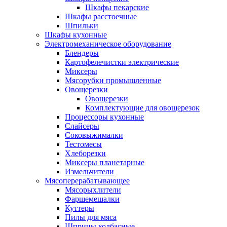
Шкафы пекарские
Шкафы расстоечные
Шпильки
Шкафы кухонные
Электромеханическое оборудование
Блендеры
Картофелечистки электрические
Миксеры
Мясорубки промышленные
Овощерезки
Овощерезки
Комплектующие для овощерезок
Процессоры кухонные
Слайсеры
Соковыжималки
Тестомесы
Хлеборезки
Миксеры планетарные
Измельчители
Мясоперерабатывающее
Мясорыхлители
Фаршемешалки
Куттеры
Пилы для мяса
Шприцы колбасные