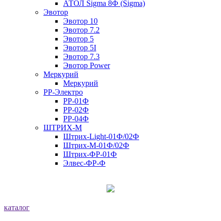
АТОЛ Sigma 8Ф (Sigma)
Эвотор
Эвотор 10
Эвотор 7.2
Эвотор 5
Эвотор 5I
Эвотор 7.3
Эвотор Power
Меркурий
Меркурий
РР-Электро
РР-01Ф
РР-02Ф
РР-04Ф
ШТРИХ-М
Штрих-Light-01Ф/02Ф
Штрих-М-01Ф/02Ф
Штрих-ФР-01Ф
Элвес-ФР-Ф
каталог