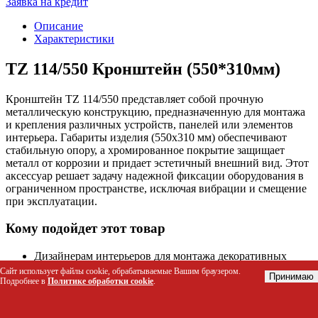
Заявка на кредит
Описание
Характеристики
TZ 114/550 Кронштейн (550*310мм)
Кронштейн TZ 114/550 представляет собой прочную
металлическую конструкцию, предназначенную для монтажа
и крепления различных устройств, панелей или элементов
интерьера. Габариты изделия (550х310 мм) обеспечивают
стабильную опору, а хромированное покрытие защищает
металл от коррозии и придает эстетичный внешний вид. Этот
аксессуар решает задачу надежной фиксации оборудования в
ограниченном пространстве, исключая вибрации и смещение
при эксплуатации.
Кому подойдет этот товар
Дизайнерам интерьеров для монтажа декоративных
панелей или зеркал
Сайт использует файлы cookie, обрабатываемые Вашим браузером.
Принимаю
Инженерам и монтажникам для крепления технического
Подробнее в
Политике обработки cookie
.
оборудования и коммутационных шкафов
Владельцам офисов для установки настенных