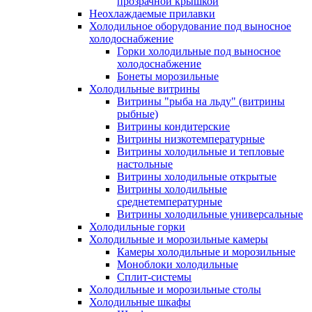
прозрачной крышкой
Неохлаждаемые прилавки
Холодильное оборудование под выносное
холодоснабжение
Горки холодильные под выносное
холодоснабжение
Бонеты морозильные
Холодильные витрины
Витрины "рыба на льду" (витрины
рыбные)
Витрины кондитерские
Витрины низкотемпературные
Витрины холодильные и тепловые
настольные
Витрины холодильные открытые
Витрины холодильные
среднетемпературные
Витрины холодильные универсальные
Холодильные горки
Холодильные и морозильные камеры
Камеры холодильные и морозильные
Моноблоки холодильные
Сплит-системы
Холодильные и морозильные столы
Холодильные шкафы