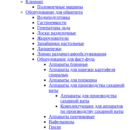
Клининг
Поломоечные машины
Оборудование для общепита
Водоподготовка
Гастроемкости
Генераторы льда
Доски разделочные
Жироуловители
Запайщики настольные
Лапшерезки
Линии раздачи/самообслуживания
Оборудование для фаст-фуда
Аппараты блинные
Аппараты для нарезки картофеля
спиралью
Аппараты для попкорна
Аппараты для производства сахарной
ваты
Аппараты для производства
сахарной ваты
Комплектующие для аппаратов
по производству сахарной ваты
Аппараты пончиковые
Вафельницы
Грили