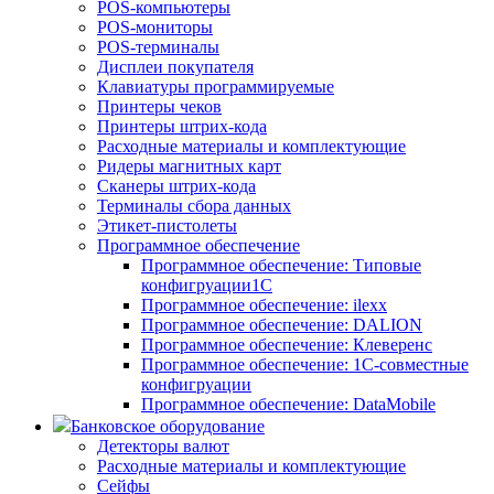
POS-компьютеры
POS-мониторы
POS-терминалы
Дисплеи покупателя
Клавиатуры программируемые
Принтеры чеков
Принтеры штрих-кода
Расходные материалы и комплектующие
Ридеры магнитных карт
Сканеры штрих-кода
Терминалы сбора данных
Этикет-пистолеты
Программное обеспечение
Программное обеспечение: Типовые
конфигруации1С
Программное обеспечение: ilexx
Программное обеспечение: DALION
Программное обеспечение: Клеверенс
Программное обеспечение: 1С-совместные
конфигруации
Программное обеспечение: DataMobile
Банковское оборудование
Детекторы валют
Расходные материалы и комплектующие
Сейфы