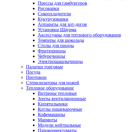
Прессы для гамбургеров
Рисоварки
Сокоохладители
Кукурузоварки
Аппараты для хот-догов
Установки Шаурма
Аксессуары для теплового оборудования
Темперы для шоколада
Столы для пиццы
Фритюрницы
Чебуречницы
Электрошашлычницы
Палатки торговые
Посуда
Противни
Стерилизаторы для ножей
Тепловое оборудование
Витрины тепловые
Зонты вентиляционные
Кипятильники
Котлы пищеварочные
Кофемашины
Мармиты
Модули нейтральные
Пароконвектоматы