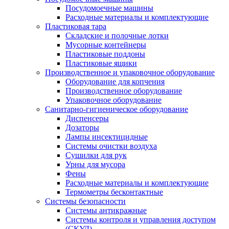
Посудомоечные машины
Расходные материалы и комплектующие
Пластиковая тара
Складские и полочные лотки
Мусорные контейнеры
Пластиковые поддоны
Пластиковые ящики
Производственное и упаковочное оборудование
Оборудование для копчения
Производственное оборудование
Упаковочное оборудование
Санитарно-гигиеническое оборудование
Диспенсеры
Дозаторы
Лампы инсектицидные
Системы очистки воздуха
Сушилки для рук
Урны для мусора
Фены
Расходные материалы и комплектующие
Термометры бесконтактные
Системы безопасности
Системы антикражные
Системы контроля и управления доступом
(СКУД)