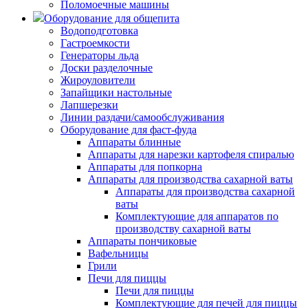
Поломоечные машины
Оборудование для общепита
Водоподготовка
Гастроемкости
Генераторы льда
Доски разделочные
Жироуловители
Запайщики настольные
Лапшерезки
Линии раздачи/самообслуживания
Оборудование для фаст-фуда
Аппараты блинные
Аппараты для нарезки картофеля спиралью
Аппараты для попкорна
Аппараты для производства сахарной ваты
Аппараты для производства сахарной
ваты
Комплектующие для аппаратов по
производству сахарной ваты
Аппараты пончиковые
Вафельницы
Грили
Печи для пиццы
Печи для пиццы
Комплектующие для печей для пиццы