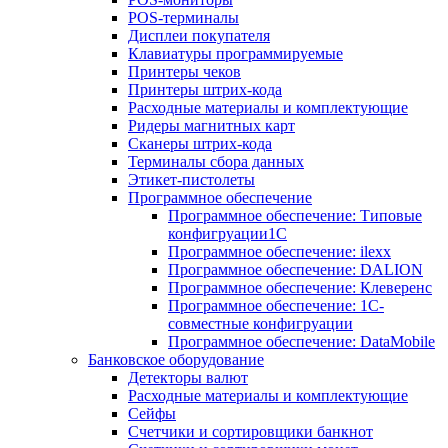
POS-терминалы
Дисплеи покупателя
Клавиатуры программируемые
Принтеры чеков
Принтеры штрих-кода
Расходные материалы и комплектующие
Ридеры магнитных карт
Сканеры штрих-кода
Терминалы сбора данных
Этикет-пистолеты
Программное обеспечение
Программное обеспечение: Типовые
конфигруации1С
Программное обеспечение: ilexx
Программное обеспечение: DALION
Программное обеспечение: Клеверенс
Программное обеспечение: 1С-
совместные конфигруации
Программное обеспечение: DataMobile
Банковское оборудование
Детекторы валют
Расходные материалы и комплектующие
Сейфы
Счетчики и сортировщики банкнот