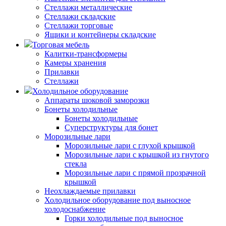
Стеллажи металлические
Стеллажи складские
Стеллажи торговые
Ящики и контейнеры складские
Торговая мебель
Калитки-трансформеры
Камеры хранения
Прилавки
Стеллажи
Холодильное оборудование
Аппараты шоковой заморозки
Бонеты холодильные
Бонеты холодильные
Суперструктуры для бонет
Морозильные лари
Морозильные лари с глухой крышкой
Морозильные лари с крышкой из гнутого
стекла
Морозильные лари с прямой прозрачной
крышкой
Неохлаждаемые прилавки
Холодильное оборудование под выносное
холодоснабжение
Горки холодильные под выносное