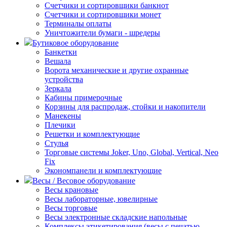
Счетчики и сортировщики банкнот
Счетчики и сортировщики монет
Терминалы оплаты
Уничтожители бумаги - шредеры
Бутиковое оборудование
Банкетки
Вешала
Ворота механические и другие охранные
устройства
Зеркала
Кабины примерочные
Корзины для распродаж, стойки и накопители
Манекены
Плечики
Решетки и комплектующие
Стулья
Торговые системы Joker, Uno, Global, Vertical, Neo
Fix
Экономпанели и комплектующие
Весы / Весовое оборудование
Весы крановые
Весы лабораторные, ювелирные
Весы торговые
Весы электронные складские напольные
Комплексы этикетирования (весы с печатью