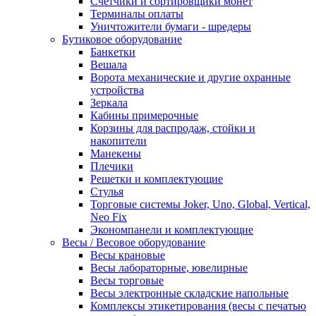
Счетчики и сортировщики монет
Терминалы оплаты
Уничтожители бумаги - шредеры
Бутиковое оборудование
Банкетки
Вешала
Ворота механические и другие охранные
устройства
Зеркала
Кабины примерочные
Корзины для распродаж, стойки и
накопители
Манекены
Плечики
Решетки и комплектующие
Стулья
Торговые системы Joker, Uno, Global, Vertical,
Neo Fix
Экономпанели и комплектующие
Весы / Весовое оборудование
Весы крановые
Весы лабораторные, ювелирные
Весы торговые
Весы электронные складские напольные
Комплексы этикетирования (весы с печатью