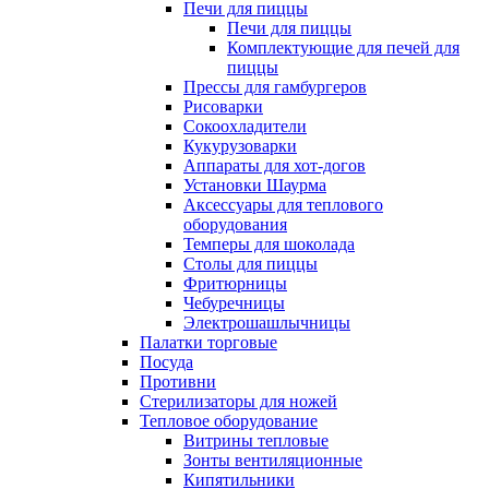
Печи для пиццы
Печи для пиццы
Комплектующие для печей для
пиццы
Прессы для гамбургеров
Рисоварки
Сокоохладители
Кукурузоварки
Аппараты для хот-догов
Установки Шаурма
Аксессуары для теплового
оборудования
Темперы для шоколада
Столы для пиццы
Фритюрницы
Чебуречницы
Электрошашлычницы
Палатки торговые
Посуда
Противни
Стерилизаторы для ножей
Тепловое оборудование
Витрины тепловые
Зонты вентиляционные
Кипятильники