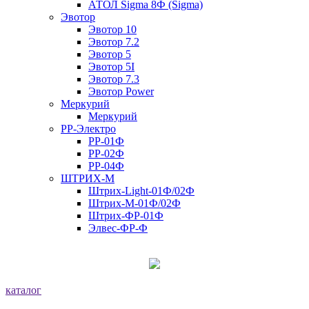
АТОЛ Sigma 8Ф (Sigma)
Эвотор
Эвотор 10
Эвотор 7.2
Эвотор 5
Эвотор 5I
Эвотор 7.3
Эвотор Power
Меркурий
Меркурий
РР-Электро
РР-01Ф
РР-02Ф
РР-04Ф
ШТРИХ-М
Штрих-Light-01Ф/02Ф
Штрих-М-01Ф/02Ф
Штрих-ФР-01Ф
Элвес-ФР-Ф
каталог