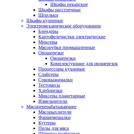
Шкафы пекарские
Шкафы расстоечные
Шпильки
Шкафы кухонные
Электромеханическое оборудование
Блендеры
Картофелечистки электрические
Миксеры
Мясорубки промышленные
Овощерезки
Овощерезки
Комплектующие для овощерезок
Процессоры кухонные
Слайсеры
Соковыжималки
Тестомесы
Хлеборезки
Миксеры планетарные
Измельчители
Мясоперерабатывающее
Мясорыхлители
Фаршемешалки
Куттеры
Пилы для мяса
Шприцы колбасные