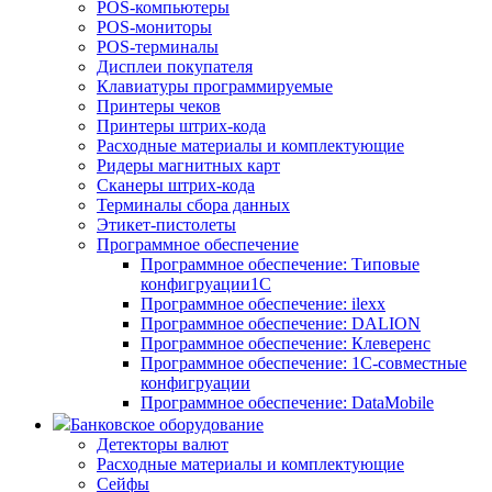
POS-компьютеры
POS-мониторы
POS-терминалы
Дисплеи покупателя
Клавиатуры программируемые
Принтеры чеков
Принтеры штрих-кода
Расходные материалы и комплектующие
Ридеры магнитных карт
Сканеры штрих-кода
Терминалы сбора данных
Этикет-пистолеты
Программное обеспечение
Программное обеспечение: Типовые
конфигруации1С
Программное обеспечение: ilexx
Программное обеспечение: DALION
Программное обеспечение: Клеверенс
Программное обеспечение: 1С-совместные
конфигруации
Программное обеспечение: DataMobile
Банковское оборудование
Детекторы валют
Расходные материалы и комплектующие
Сейфы