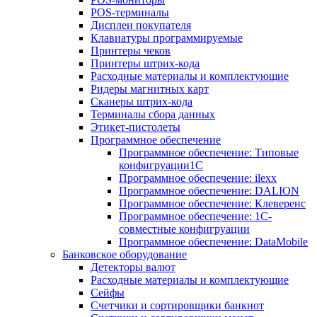
POS-терминалы
Дисплеи покупателя
Клавиатуры программируемые
Принтеры чеков
Принтеры штрих-кода
Расходные материалы и комплектующие
Ридеры магнитных карт
Сканеры штрих-кода
Терминалы сбора данных
Этикет-пистолеты
Программное обеспечение
Программное обеспечение: Типовые
конфигруации1С
Программное обеспечение: ilexx
Программное обеспечение: DALION
Программное обеспечение: Клеверенс
Программное обеспечение: 1С-
совместные конфигруации
Программное обеспечение: DataMobile
Банковское оборудование
Детекторы валют
Расходные материалы и комплектующие
Сейфы
Счетчики и сортировщики банкнот