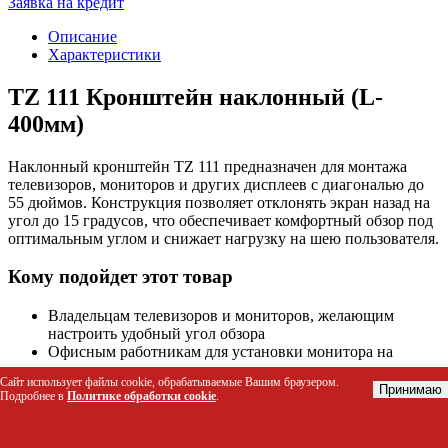
Заявка на кредит
Описание
Характеристики
TZ 111 Кронштейн наклонный (L-
400мм)
Наклонный кронштейн TZ 111 предназначен для монтажа
телевизоров, мониторов и других дисплеев с диагональю до
55 дюймов. Конструкция позволяет отклонять экран назад на
угол до 15 градусов, что обеспечивает комфортный обзор под
оптимальным углом и снижает нагрузку на шею пользователя.
Кому подойдет этот товар
Владельцам телевизоров и мониторов, желающим
настроить удобный угол обзора
Офисным работникам для установки монитора на
уровне глаз
Сайт использует файлы cookie, обрабатываемые Вашим браузером.
Игровым энтузиастам для размещения экрана в игровой
Принимаю
Подробнее в
Политике обработки cookie
.
зоне
Дизайнерам интерьеров, интегрирующим технику в
мебель или ниши