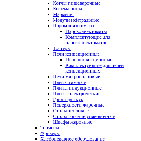
Котлы пищеварочные
Кофемашины
Мармиты
Модули нейтральные
Пароконвектоматы
Пароконвектоматы
Комплектующие для
пароконвектоматов
Тостеры
Печи конвекционные
Печи конвекционные
Комплектующие для печей
конвекционных
Печи микроволновые
Плиты газовые
Плиты индукционные
Плиты электрические
Грили для кур
Поверхности жарочные
Столы тепловые
Столы горячие упаковочные
Шкафы жарочные
Термосы
Фризеры
Хлебопекарное оборудование