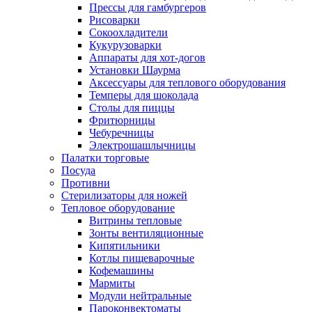
Прессы для гамбургеров
Рисоварки
Сокоохладители
Кукурузоварки
Аппараты для хот-догов
Установки Шаурма
Аксессуары для теплового оборудования
Темперы для шоколада
Столы для пиццы
Фритюрницы
Чебуречницы
Электрошашлычницы
Палатки торговые
Посуда
Противни
Стерилизаторы для ножей
Тепловое оборудование
Витрины тепловые
Зонты вентиляционные
Кипятильники
Котлы пищеварочные
Кофемашины
Мармиты
Модули нейтральные
Пароконвектоматы