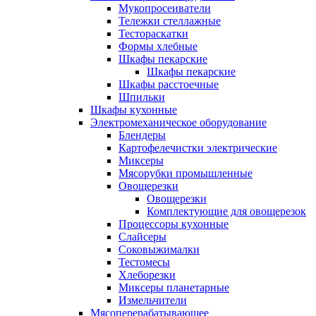
Мукопросеиватели
Тележки стеллажные
Тестораскатки
Формы хлебные
Шкафы пекарские
Шкафы пекарские
Шкафы расстоечные
Шпильки
Шкафы кухонные
Электромеханическое оборудование
Блендеры
Картофелечистки электрические
Миксеры
Мясорубки промышленные
Овощерезки
Овощерезки
Комплектующие для овощерезок
Процессоры кухонные
Слайсеры
Соковыжималки
Тестомесы
Хлеборезки
Миксеры планетарные
Измельчители
Мясоперерабатывающее