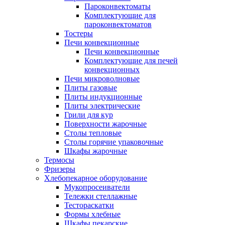
Пароконвектоматы
Комплектующие для
пароконвектоматов
Тостеры
Печи конвекционные
Печи конвекционные
Комплектующие для печей
конвекционных
Печи микроволновые
Плиты газовые
Плиты индукционные
Плиты электрические
Грили для кур
Поверхности жарочные
Столы тепловые
Столы горячие упаковочные
Шкафы жарочные
Термосы
Фризеры
Хлебопекарное оборудование
Мукопросеиватели
Тележки стеллажные
Тестораскатки
Формы хлебные
Шкафы пекарские