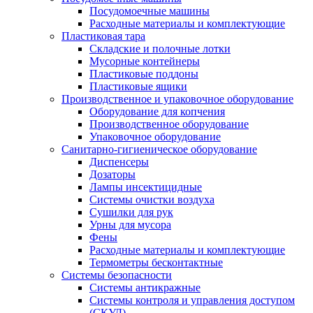
Посудомоечные машины
Расходные материалы и комплектующие
Пластиковая тара
Складские и полочные лотки
Мусорные контейнеры
Пластиковые поддоны
Пластиковые ящики
Производственное и упаковочное оборудование
Оборудование для копчения
Производственное оборудование
Упаковочное оборудование
Санитарно-гигиеническое оборудование
Диспенсеры
Дозаторы
Лампы инсектицидные
Системы очистки воздуха
Сушилки для рук
Урны для мусора
Фены
Расходные материалы и комплектующие
Термометры бесконтактные
Системы безопасности
Системы антикражные
Системы контроля и управления доступом
(СКУД)