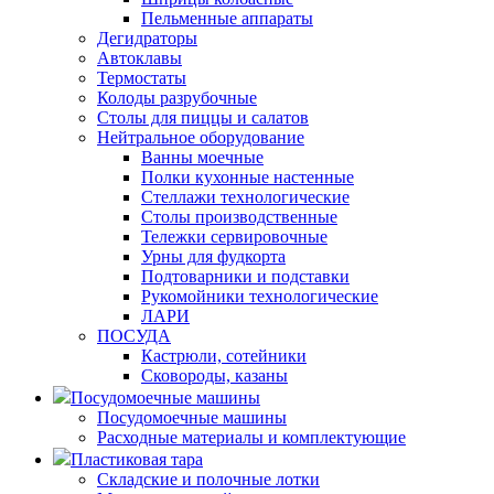
Пельменные аппараты
Дегидраторы
Автоклавы
Термостаты
Колоды разрубочные
Столы для пиццы и салатов
Нейтральное оборудование
Ванны моечные
Полки кухонные настенные
Стеллажи технологические
Столы производственные
Тележки сервировочные
Урны для фудкорта
Подтоварники и подставки
Рукомойники технологические
ЛАРИ
ПОСУДА
Кастрюли, сотейники
Сковороды, казаны
Посудомоечные машины
Посудомоечные машины
Расходные материалы и комплектующие
Пластиковая тара
Складские и полочные лотки