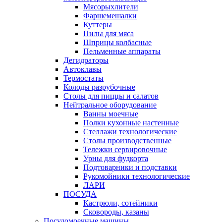
Мясорыхлители
Фаршемешалки
Куттеры
Пилы для мяса
Шприцы колбасные
Пельменные аппараты
Дегидраторы
Автоклавы
Термостаты
Колоды разрубочные
Столы для пиццы и салатов
Нейтральное оборудование
Ванны моечные
Полки кухонные настенные
Стеллажи технологические
Столы производственные
Тележки сервировочные
Урны для фудкорта
Подтоварники и подставки
Рукомойники технологические
ЛАРИ
ПОСУДА
Кастрюли, сотейники
Сковороды, казаны
Посудомоечные машины