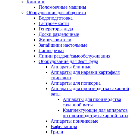
Клининг
Поломоечные машины
Оборудование для общепита
Водоподготовка
Гастроемкости
Генераторы льда
Доски разделочные
Жироуловители
Запайщики настольные
Лапшерезки
Линии раздачи/самообслуживания
Оборудование для фаст-фуда
Аппараты блинные
Аппараты для нарезки картофеля
спиралью
Аппараты для попкорна
Аппараты для производства сахарной
ваты
Аппараты для производства
сахарной ваты
Комплектующие для аппаратов
по производству сахарной ваты
Аппараты пончиковые
Вафельницы
Грили