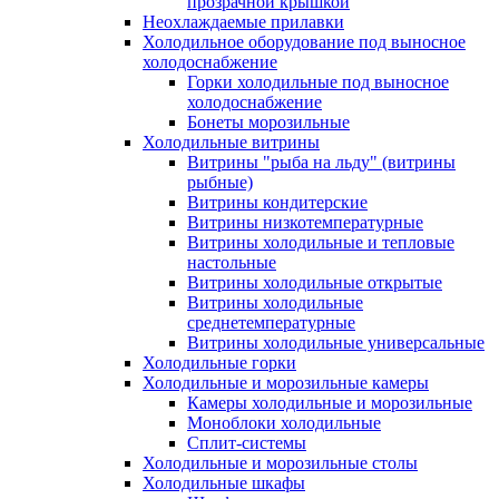
прозрачной крышкой
Неохлаждаемые прилавки
Холодильное оборудование под выносное
холодоснабжение
Горки холодильные под выносное
холодоснабжение
Бонеты морозильные
Холодильные витрины
Витрины "рыба на льду" (витрины
рыбные)
Витрины кондитерские
Витрины низкотемпературные
Витрины холодильные и тепловые
настольные
Витрины холодильные открытые
Витрины холодильные
среднетемпературные
Витрины холодильные универсальные
Холодильные горки
Холодильные и морозильные камеры
Камеры холодильные и морозильные
Моноблоки холодильные
Сплит-системы
Холодильные и морозильные столы
Холодильные шкафы