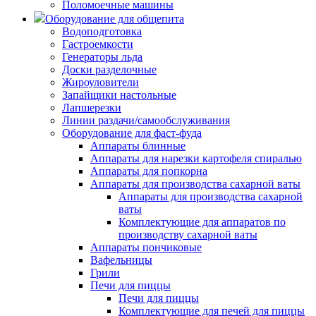
Поломоечные машины
Оборудование для общепита
Водоподготовка
Гастроемкости
Генераторы льда
Доски разделочные
Жироуловители
Запайщики настольные
Лапшерезки
Линии раздачи/самообслуживания
Оборудование для фаст-фуда
Аппараты блинные
Аппараты для нарезки картофеля спиралью
Аппараты для попкорна
Аппараты для производства сахарной ваты
Аппараты для производства сахарной
ваты
Комплектующие для аппаратов по
производству сахарной ваты
Аппараты пончиковые
Вафельницы
Грили
Печи для пиццы
Печи для пиццы
Комплектующие для печей для пиццы