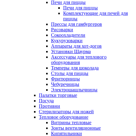
Печи для пиццы
Печи для пиццы
Комплектующие для печей для
пиццы
Прессы для гамбургеров
Рисоварки
Сокоохладители
Кукурузоварки
Аппараты для хот-догов
Установки Шаурма
Аксессуары для теплового
оборудования
Темперы для шоколада
Столы для пиццы
Фритюрницы
Чебуречницы
Электрошашлычницы
Палатки торговые
Посуда
Противни
Стерилизаторы для ножей
Тепловое оборудование
Витрины тепловые
Зонты вентиляционные
Кипятильники