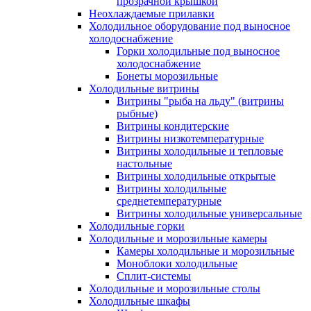
прозрачной крышкой
Неохлаждаемые прилавки
Холодильное оборудование под выносное
холодоснабжение
Горки холодильные под выносное
холодоснабжение
Бонеты морозильные
Холодильные витрины
Витрины "рыба на льду" (витрины
рыбные)
Витрины кондитерские
Витрины низкотемпературные
Витрины холодильные и тепловые
настольные
Витрины холодильные открытые
Витрины холодильные
среднетемпературные
Витрины холодильные универсальные
Холодильные горки
Холодильные и морозильные камеры
Камеры холодильные и морозильные
Моноблоки холодильные
Сплит-системы
Холодильные и морозильные столы
Холодильные шкафы