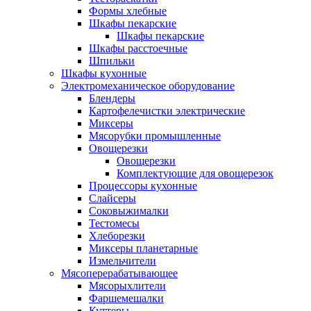
Формы хлебные
Шкафы пекарские
Шкафы пекарские
Шкафы расстоечные
Шпильки
Шкафы кухонные
Электромеханическое оборудование
Блендеры
Картофелечистки электрические
Миксеры
Мясорубки промышленные
Овощерезки
Овощерезки
Комплектующие для овощерезок
Процессоры кухонные
Слайсеры
Соковыжималки
Тестомесы
Хлеборезки
Миксеры планетарные
Измельчители
Мясоперерабатывающее
Мясорыхлители
Фаршемешалки
Куттеры