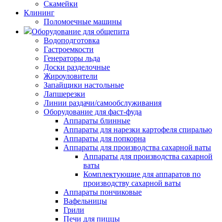
Скамейки
Клининг
Поломоечные машины
Оборудование для общепита
Водоподготовка
Гастроемкости
Генераторы льда
Доски разделочные
Жироуловители
Запайщики настольные
Лапшерезки
Линии раздачи/самообслуживания
Оборудование для фаст-фуда
Аппараты блинные
Аппараты для нарезки картофеля спиралью
Аппараты для попкорна
Аппараты для производства сахарной ваты
Аппараты для производства сахарной
ваты
Комплектующие для аппаратов по
производству сахарной ваты
Аппараты пончиковые
Вафельницы
Грили
Печи для пиццы