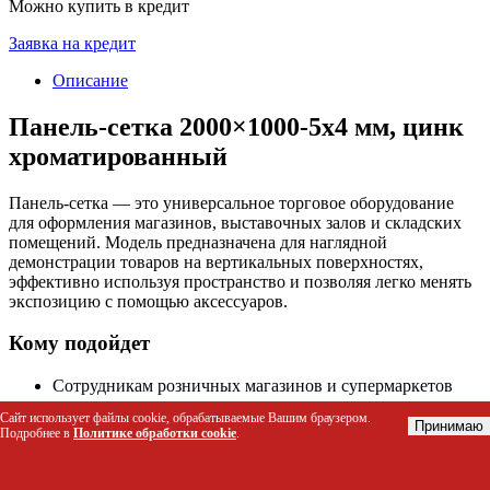
Можно купить в кредит
Заявка на кредит
Описание
Панель-сетка 2000×1000-5х4 мм, цинк
хроматированный
Панель-сетка — это универсальное торговое оборудование
для оформления магазинов, выставочных залов и складских
помещений. Модель предназначена для наглядной
демонстрации товаров на вертикальных поверхностях,
эффективно используя пространство и позволяя легко менять
экспозицию с помощью аксессуаров.
Кому подойдет
Сотрудникам розничных магазинов и супермаркетов
для выкладки товаров на стенах и стеллажах.
Сайт использует файлы cookie, обрабатываемые Вашим браузером.
Менеджерам по мерчандайзингу для быстрой адаптации
Принимаю
Подробнее в
Политике обработки cookie
.
экспозиции под разные группы товаров.
Специалистам по оформлению торговых залов для
создания акцентных зон продаж.