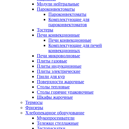
Модули нейтральные
Пароконвектоматы
Пароконвектоматы
Комплектующие для
пароконвектоматов
Тостеры
Печи конвекционные
Печи конвекционные
Комплектующие для печей
конвекционных
Печи микроволновые
Плиты газовые
Плиты индукционные
Плиты электрические
Грили для кур
Поверхности жарочные
Столы тепловые
Столы горячие упаковочные
Шкафы жарочные
Термосы
Фризеры
Хлебопекарное оборудование
Мукопросеиватели
Тележки стеллажные
Тестораскатки