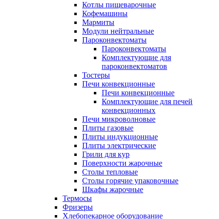
Котлы пищеварочные
Кофемашины
Мармиты
Модули нейтральные
Пароконвектоматы
Пароконвектоматы
Комплектующие для
пароконвектоматов
Тостеры
Печи конвекционные
Печи конвекционные
Комплектующие для печей
конвекционных
Печи микроволновые
Плиты газовые
Плиты индукционные
Плиты электрические
Грили для кур
Поверхности жарочные
Столы тепловые
Столы горячие упаковочные
Шкафы жарочные
Термосы
Фризеры
Хлебопекарное оборудование