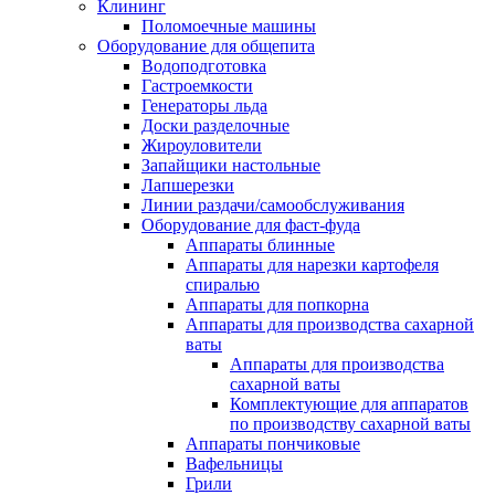
Клининг
Поломоечные машины
Оборудование для общепита
Водоподготовка
Гастроемкости
Генераторы льда
Доски разделочные
Жироуловители
Запайщики настольные
Лапшерезки
Линии раздачи/самообслуживания
Оборудование для фаст-фуда
Аппараты блинные
Аппараты для нарезки картофеля
спиралью
Аппараты для попкорна
Аппараты для производства сахарной
ваты
Аппараты для производства
сахарной ваты
Комплектующие для аппаратов
по производству сахарной ваты
Аппараты пончиковые
Вафельницы
Грили