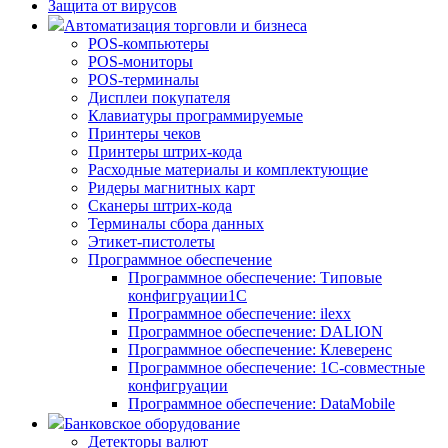
Защита от вирусов
Автоматизация торговли и бизнеса
POS-компьютеры
POS-мониторы
POS-терминалы
Дисплеи покупателя
Клавиатуры программируемые
Принтеры чеков
Принтеры штрих-кода
Расходные материалы и комплектующие
Ридеры магнитных карт
Сканеры штрих-кода
Терминалы сбора данных
Этикет-пистолеты
Программное обеспечение
Программное обеспечение: Типовые
конфигруации1С
Программное обеспечение: ilexx
Программное обеспечение: DALION
Программное обеспечение: Клеверенс
Программное обеспечение: 1С-совместные
конфигруации
Программное обеспечение: DataMobile
Банковское оборудование
Детекторы валют