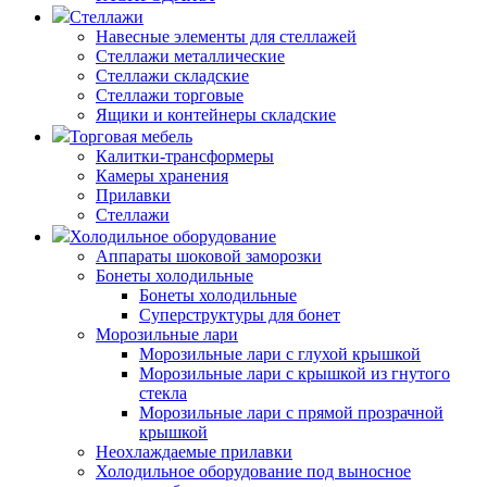
Стеллажи
Навесные элементы для стеллажей
Стеллажи металлические
Стеллажи складские
Стеллажи торговые
Ящики и контейнеры складские
Торговая мебель
Калитки-трансформеры
Камеры хранения
Прилавки
Стеллажи
Холодильное оборудование
Аппараты шоковой заморозки
Бонеты холодильные
Бонеты холодильные
Суперструктуры для бонет
Морозильные лари
Морозильные лари с глухой крышкой
Морозильные лари с крышкой из гнутого
стекла
Морозильные лари с прямой прозрачной
крышкой
Неохлаждаемые прилавки
Холодильное оборудование под выносное