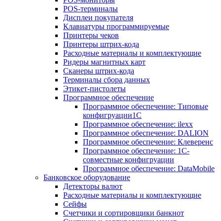
POS-терминалы
Дисплеи покупателя
Клавиатуры программируемые
Принтеры чеков
Принтеры штрих-кода
Расходные материалы и комплектующие
Ридеры магнитных карт
Сканеры штрих-кода
Терминалы сбора данных
Этикет-пистолеты
Программное обеспечение
Программное обеспечение: Типовые
конфигруации1С
Программное обеспечение: ilexx
Программное обеспечение: DALION
Программное обеспечение: Клеверенс
Программное обеспечение: 1С-
совместные конфигруации
Программное обеспечение: DataMobile
Банковское оборудование
Детекторы валют
Расходные материалы и комплектующие
Сейфы
Счетчики и сортировщики банкнот