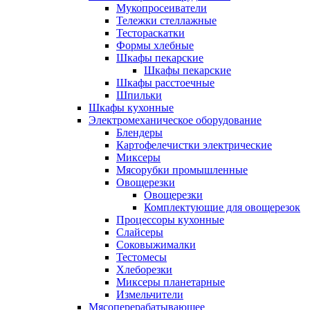
Мукопросеиватели
Тележки стеллажные
Тестораскатки
Формы хлебные
Шкафы пекарские
Шкафы пекарские
Шкафы расстоечные
Шпильки
Шкафы кухонные
Электромеханическое оборудование
Блендеры
Картофелечистки электрические
Миксеры
Мясорубки промышленные
Овощерезки
Овощерезки
Комплектующие для овощерезок
Процессоры кухонные
Слайсеры
Соковыжималки
Тестомесы
Хлеборезки
Миксеры планетарные
Измельчители
Мясоперерабатывающее