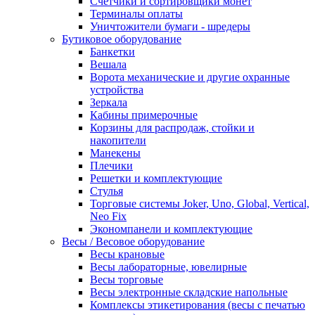
Счетчики и сортировщики монет
Терминалы оплаты
Уничтожители бумаги - шредеры
Бутиковое оборудование
Банкетки
Вешала
Ворота механические и другие охранные
устройства
Зеркала
Кабины примерочные
Корзины для распродаж, стойки и
накопители
Манекены
Плечики
Решетки и комплектующие
Стулья
Торговые системы Joker, Uno, Global, Vertical,
Neo Fix
Экономпанели и комплектующие
Весы / Весовое оборудование
Весы крановые
Весы лабораторные, ювелирные
Весы торговые
Весы электронные складские напольные
Комплексы этикетирования (весы с печатью