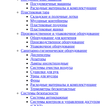
Посудомоечные машины
Расходные материалы и комплектующие
Пластиковая тара
Складские и полочные лотки
Мусорные контейнеры
Пластиковые поддоны
Пластиковые ящики
Производственное и упаковочное оборудование
Оборудование для копчения
Производственное оборудование
Упаковочное оборудование
Санитарно-гигиеническое оборудование
Диспенсеры
Дозаторы
Лампы инсектицидные
Системы очистки воздуха
Сушилки для рук
Урны для мусора
Фены
Расходные материалы и комплектующие
Термометры бесконтактные
Системы безопасности
Системы антикражные
Системы контроля и управления доступом
(СКУД)