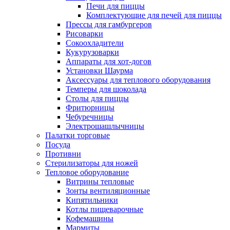
Печи для пиццы
Комплектующие для печей для пиццы
Прессы для гамбургеров
Рисоварки
Сокоохладители
Кукурузоварки
Аппараты для хот-догов
Установки Шаурма
Аксессуары для теплового оборудования
Темперы для шоколада
Столы для пиццы
Фритюрницы
Чебуречницы
Электрошашлычницы
Палатки торговые
Посуда
Противни
Стерилизаторы для ножей
Тепловое оборудование
Витрины тепловые
Зонты вентиляционные
Кипятильники
Котлы пищеварочные
Кофемашины
Мармиты