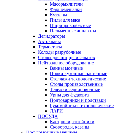
Мясорыхлители
Фаршемешалки
Куттеры
Пилы для мяса
Шприцы колбасные
Пельменные аппараты
Дегидраторы
Автоклавы
Термостаты
Колоды разрубочные
Столы для пиццы и салатов
Нейтральное оборудование
Ванны моечные
Полки кухонные настенные
Стеллажи технологические
Столы производственные
Тележки сервировочные
Урны для фудкорта
Подтоварники и подставки
Рукомойники технологические
ЛАРИ
ПОСУДА
Кастрюли, сотейники
Сковороды, казаны
Посудомоечные машины