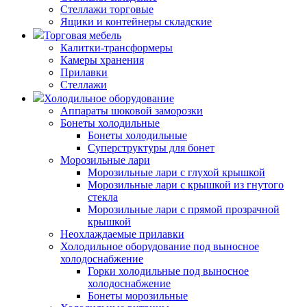
Стеллажи торговые
Ящики и контейнеры складские
Торговая мебель
Калитки-трансформеры
Камеры хранения
Прилавки
Стеллажи
Холодильное оборудование
Аппараты шоковой заморозки
Бонеты холодильные
Бонеты холодильные
Суперструктуры для бонет
Морозильные лари
Морозильные лари с глухой крышкой
Морозильные лари с крышкой из гнутого
стекла
Морозильные лари с прямой прозрачной
крышкой
Неохлаждаемые прилавки
Холодильное оборудование под выносное
холодоснабжение
Горки холодильные под выносное
холодоснабжение
Бонеты морозильные