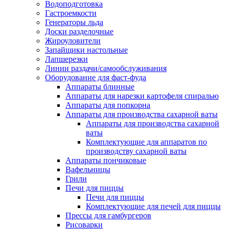
Водоподготовка
Гастроемкости
Генераторы льда
Доски разделочные
Жироуловители
Запайщики настольные
Лапшерезки
Линии раздачи/самообслуживания
Оборудование для фаст-фуда
Аппараты блинные
Аппараты для нарезки картофеля спиралью
Аппараты для попкорна
Аппараты для производства сахарной ваты
Аппараты для производства сахарной
ваты
Комплектующие для аппаратов по
производству сахарной ваты
Аппараты пончиковые
Вафельницы
Грили
Печи для пиццы
Печи для пиццы
Комплектующие для печей для пиццы
Прессы для гамбургеров
Рисоварки