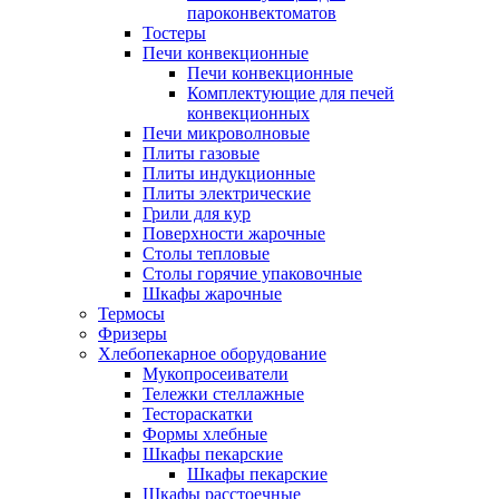
пароконвектоматов
Тостеры
Печи конвекционные
Печи конвекционные
Комплектующие для печей
конвекционных
Печи микроволновые
Плиты газовые
Плиты индукционные
Плиты электрические
Грили для кур
Поверхности жарочные
Столы тепловые
Столы горячие упаковочные
Шкафы жарочные
Термосы
Фризеры
Хлебопекарное оборудование
Мукопросеиватели
Тележки стеллажные
Тестораскатки
Формы хлебные
Шкафы пекарские
Шкафы пекарские
Шкафы расстоечные