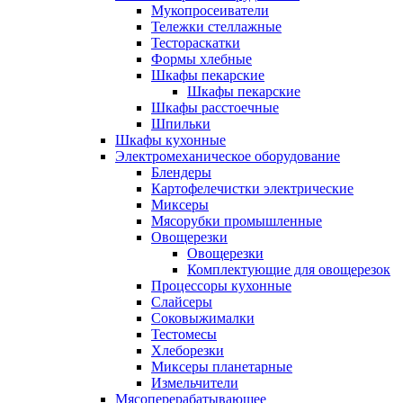
Мукопросеиватели
Тележки стеллажные
Тестораскатки
Формы хлебные
Шкафы пекарские
Шкафы пекарские
Шкафы расстоечные
Шпильки
Шкафы кухонные
Электромеханическое оборудование
Блендеры
Картофелечистки электрические
Миксеры
Мясорубки промышленные
Овощерезки
Овощерезки
Комплектующие для овощерезок
Процессоры кухонные
Слайсеры
Соковыжималки
Тестомесы
Хлеборезки
Миксеры планетарные
Измельчители
Мясоперерабатывающее