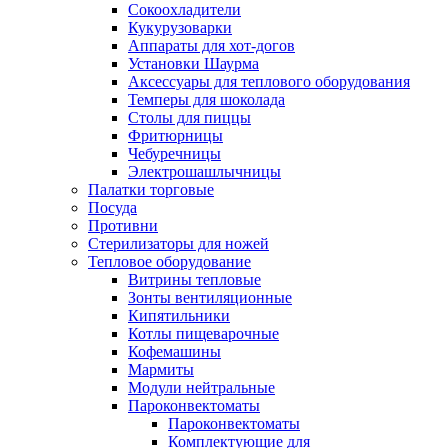
Сокоохладители
Кукурузоварки
Аппараты для хот-догов
Установки Шаурма
Аксессуары для теплового оборудования
Темперы для шоколада
Столы для пиццы
Фритюрницы
Чебуречницы
Электрошашлычницы
Палатки торговые
Посуда
Противни
Стерилизаторы для ножей
Тепловое оборудование
Витрины тепловые
Зонты вентиляционные
Кипятильники
Котлы пищеварочные
Кофемашины
Мармиты
Модули нейтральные
Пароконвектоматы
Пароконвектоматы
Комплектующие для