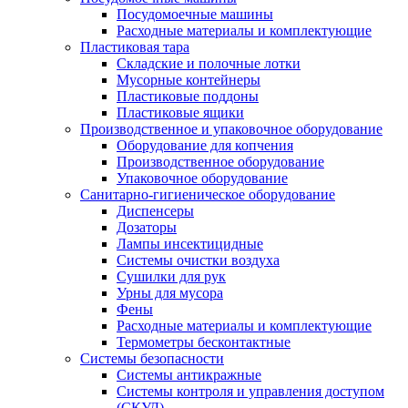
Посудомоечные машины
Расходные материалы и комплектующие
Пластиковая тара
Складские и полочные лотки
Мусорные контейнеры
Пластиковые поддоны
Пластиковые ящики
Производственное и упаковочное оборудование
Оборудование для копчения
Производственное оборудование
Упаковочное оборудование
Санитарно-гигиеническое оборудование
Диспенсеры
Дозаторы
Лампы инсектицидные
Системы очистки воздуха
Сушилки для рук
Урны для мусора
Фены
Расходные материалы и комплектующие
Термометры бесконтактные
Системы безопасности
Системы антикражные
Системы контроля и управления доступом
(СКУД)