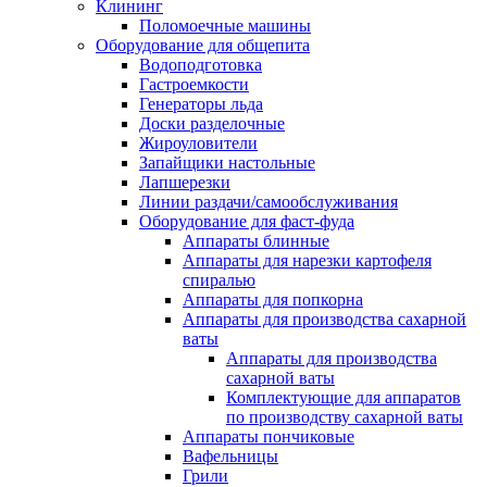
Клининг
Поломоечные машины
Оборудование для общепита
Водоподготовка
Гастроемкости
Генераторы льда
Доски разделочные
Жироуловители
Запайщики настольные
Лапшерезки
Линии раздачи/самообслуживания
Оборудование для фаст-фуда
Аппараты блинные
Аппараты для нарезки картофеля
спиралью
Аппараты для попкорна
Аппараты для производства сахарной
ваты
Аппараты для производства
сахарной ваты
Комплектующие для аппаратов
по производству сахарной ваты
Аппараты пончиковые
Вафельницы
Грили