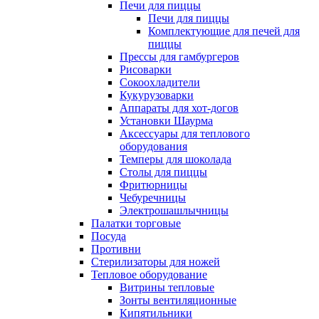
Печи для пиццы
Печи для пиццы
Комплектующие для печей для
пиццы
Прессы для гамбургеров
Рисоварки
Сокоохладители
Кукурузоварки
Аппараты для хот-догов
Установки Шаурма
Аксессуары для теплового
оборудования
Темперы для шоколада
Столы для пиццы
Фритюрницы
Чебуречницы
Электрошашлычницы
Палатки торговые
Посуда
Противни
Стерилизаторы для ножей
Тепловое оборудование
Витрины тепловые
Зонты вентиляционные
Кипятильники