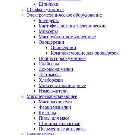
Шпильки
Шкафы кухонные
Электромеханическое оборудование
Блендеры
Картофелечистки электрические
Миксеры
Мясорубки промышленные
Овощерезки
Овощерезки
Комплектующие для овощерезок
Процессоры кухонные
Слайсеры
Соковыжималки
Тестомесы
Хлеборезки
Миксеры планетарные
Измельчители
Мясоперерабатывающее
Мясорыхлители
Фаршемешалки
Куттеры
Пилы для мяса
Шприцы колбасные
Пельменные аппараты
Дегидраторы