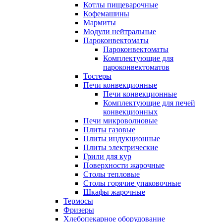
Котлы пищеварочные
Кофемашины
Мармиты
Модули нейтральные
Пароконвектоматы
Пароконвектоматы
Комплектующие для
пароконвектоматов
Тостеры
Печи конвекционные
Печи конвекционные
Комплектующие для печей
конвекционных
Печи микроволновые
Плиты газовые
Плиты индукционные
Плиты электрические
Грили для кур
Поверхности жарочные
Столы тепловые
Столы горячие упаковочные
Шкафы жарочные
Термосы
Фризеры
Хлебопекарное оборудование