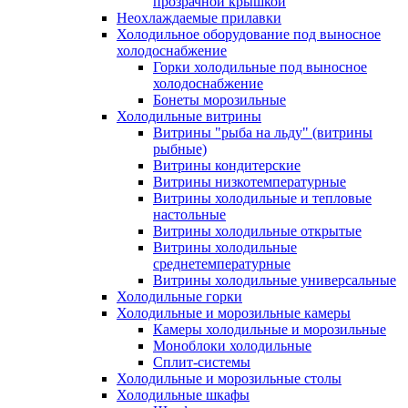
прозрачной крышкой
Неохлаждаемые прилавки
Холодильное оборудование под выносное
холодоснабжение
Горки холодильные под выносное
холодоснабжение
Бонеты морозильные
Холодильные витрины
Витрины "рыба на льду" (витрины
рыбные)
Витрины кондитерские
Витрины низкотемпературные
Витрины холодильные и тепловые
настольные
Витрины холодильные открытые
Витрины холодильные
среднетемпературные
Витрины холодильные универсальные
Холодильные горки
Холодильные и морозильные камеры
Камеры холодильные и морозильные
Моноблоки холодильные
Сплит-системы
Холодильные и морозильные столы
Холодильные шкафы