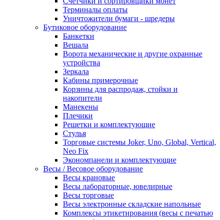
Счетчики и сортировщики монет
Терминалы оплаты
Уничтожители бумаги - шредеры
Бутиковое оборудование
Банкетки
Вешала
Ворота механические и другие охранные
устройства
Зеркала
Кабины примерочные
Корзины для распродаж, стойки и
накопители
Манекены
Плечики
Решетки и комплектующие
Стулья
Торговые системы Joker, Uno, Global, Vertical,
Neo Fix
Экономпанели и комплектующие
Весы / Весовое оборудование
Весы крановые
Весы лабораторные, ювелирные
Весы торговые
Весы электронные складские напольные
Комплексы этикетирования (весы с печатью