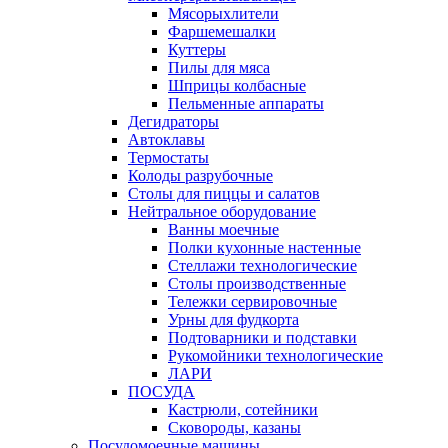
Мясорыхлители
Фаршемешалки
Куттеры
Пилы для мяса
Шприцы колбасные
Пельменные аппараты
Дегидраторы
Автоклавы
Термостаты
Колоды разрубочные
Столы для пиццы и салатов
Нейтральное оборудование
Ванны моечные
Полки кухонные настенные
Стеллажи технологические
Столы производственные
Тележки сервировочные
Урны для фудкорта
Подтоварники и подставки
Рукомойники технологические
ЛАРИ
ПОСУДА
Кастрюли, сотейники
Сковороды, казаны
Посудомоечные машины