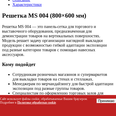
Характеристики
Решетка MS 004 (800×600 мм)
Решетка MS 004 — это панель-сетка для торгового и
выставочного оборудования, предназначенная для
демонстрации товаров на вертикальных поверхностях.
Модель решает задачу организации наглядной выкладки
продукции с возможностью гибкой адаптации экспозиции
под разные категории товаров с помощью навесных
аксессуаров.
Кому подойдет
Сотрудникам розничных магазинов и супермаркетов
для выкладки товаров на стенах и стеллажах.
Менеджерам по мерчандайзингу для быстрой адаптации
экспозиции под разные группы товаров.
Специалистам по оформлению торговых залов для
создания акцентных зон продаж.
Сайт использует файлы cookie, обрабатываемые Вашим браузером.
Принимаю
Владельцам выставочных павильонов и стендов для
Подробнее в
Политике обработки cookie
.
компактной презентации продукции.