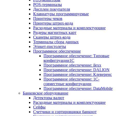
POS-терминалы
Дисплеи покупателя
Клавиатуры программируемые
Принтеры чеков
Принтеры штрих-кода
Расходные материалы и комплектующие
Ридеры магнитных карт
Сканеры штрих-кода
Терминалы сбора данных
Этикет-пистолеты
Программное обеспечение
Программное обеспечение: Типовые
конфигруации1С
Программное обеспечение: ilexx
Программное обеспечение: DALION
Программное обеспечение: Клеверенс
Программное обеспечение: 1С-
совместные конфигруации
Программное обеспечение: DataMobile
Банковское оборудование
Детекторы валют
Расходные материалы и комплектующие
Сейфы
Счетчики и сортировщики банкнот