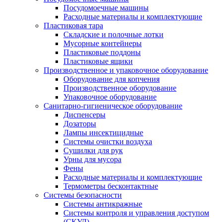
Посудомоечные машины
Расходные материалы и комплектующие
Пластиковая тара
Складские и полочные лотки
Мусорные контейнеры
Пластиковые поддоны
Пластиковые ящики
Производственное и упаковочное оборудование
Оборудование для копчения
Производственное оборудование
Упаковочное оборудование
Санитарно-гигиеническое оборудование
Диспенсеры
Дозаторы
Лампы инсектицидные
Системы очистки воздуха
Сушилки для рук
Урны для мусора
Фены
Расходные материалы и комплектующие
Термометры бесконтактные
Системы безопасности
Системы антикражные
Системы контроля и управления доступом
(СКУД)