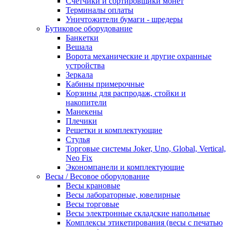
Счетчики и сортировщики монет
Терминалы оплаты
Уничтожители бумаги - шредеры
Бутиковое оборудование
Банкетки
Вешала
Ворота механические и другие охранные
устройства
Зеркала
Кабины примерочные
Корзины для распродаж, стойки и
накопители
Манекены
Плечики
Решетки и комплектующие
Стулья
Торговые системы Joker, Uno, Global, Vertical,
Neo Fix
Экономпанели и комплектующие
Весы / Весовое оборудование
Весы крановые
Весы лабораторные, ювелирные
Весы торговые
Весы электронные складские напольные
Комплексы этикетирования (весы с печатью