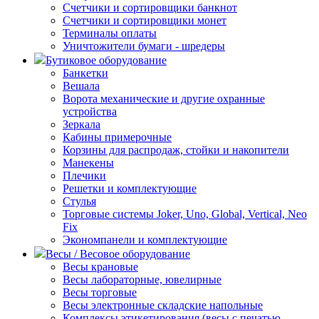
Счетчики и сортировщики банкнот
Счетчики и сортировщики монет
Терминалы оплаты
Уничтожители бумаги - шредеры
Бутиковое оборудование
Банкетки
Вешала
Ворота механические и другие охранные
устройства
Зеркала
Кабины примерочные
Корзины для распродаж, стойки и накопители
Манекены
Плечики
Решетки и комплектующие
Стулья
Торговые системы Joker, Uno, Global, Vertical, Neo
Fix
Экономпанели и комплектующие
Весы / Весовое оборудование
Весы крановые
Весы лабораторные, ювелирные
Весы торговые
Весы электронные складские напольные
Комплексы этикетирования (весы с печатью