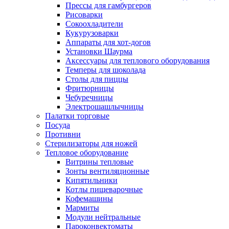
Прессы для гамбургеров
Рисоварки
Сокоохладители
Кукурузоварки
Аппараты для хот-догов
Установки Шаурма
Аксессуары для теплового оборудования
Темперы для шоколада
Столы для пиццы
Фритюрницы
Чебуречницы
Электрошашлычницы
Палатки торговые
Посуда
Противни
Стерилизаторы для ножей
Тепловое оборудование
Витрины тепловые
Зонты вентиляционные
Кипятильники
Котлы пищеварочные
Кофемашины
Мармиты
Модули нейтральные
Пароконвектоматы