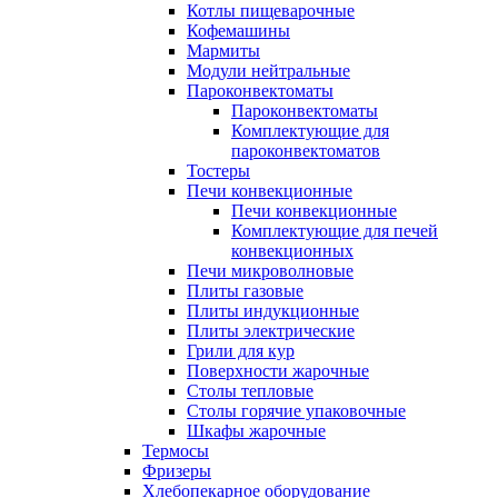
Котлы пищеварочные
Кофемашины
Мармиты
Модули нейтральные
Пароконвектоматы
Пароконвектоматы
Комплектующие для
пароконвектоматов
Тостеры
Печи конвекционные
Печи конвекционные
Комплектующие для печей
конвекционных
Печи микроволновые
Плиты газовые
Плиты индукционные
Плиты электрические
Грили для кур
Поверхности жарочные
Столы тепловые
Столы горячие упаковочные
Шкафы жарочные
Термосы
Фризеры
Хлебопекарное оборудование