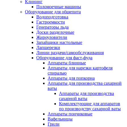
Клининг
Поломоечные машины
Оборудование для общепита
Водоподготовка
Гастроемкости
Генераторы льда
Доски разделочные
Жироуловители
Запайщики настольные
Лапшерезки
Линии раздачи/самообслуживания
Оборудование для фаст-фуда
Аппараты блинные
Аппараты для нарезки картофеля
спиралью
Аппараты для попкорна
Аппараты для производства сахарной
ваты
Аппараты для производства
сахарной ваты
Комплектующие для аппаратов
по производству сахарной ваты
Аппараты пончиковые
Вафельницы
Грили