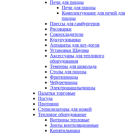
Печи для пиццы
Печи для пиццы
Комплектующие для печей для
пиццы
Прессы для гамбургеров
Рисоварки
Сокоохладители
Кукурузоварки
Аппараты для хот-догов
Установки Шаурма
Аксессуары для теплового
оборудования
Темперы для шоколада
Столы для пиццы
Фритюрницы
Чебуречницы
Электрошашлычницы
Палатки торговые
Посуда
Противни
Стерилизаторы для ножей
Тепловое оборудование
Витрины тепловые
Зонты вентиляционные
Кипятильники