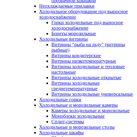
прозрачной крышкой
Неохлаждаемые прилавки
Холодильное оборудование под выносное
холодоснабжение
Горки холодильные под выносное
холодоснабжение
Бонеты морозильные
Холодильные витрины
Витрины "рыба на льду" (витрины
рыбные)
Витрины кондитерские
Витрины низкотемпературные
Витрины холодильные и тепловые
настольные
Витрины холодильные открытые
Витрины холодильные
среднетемпературные
Витрины холодильные универсальные
Холодильные горки
Холодильные и морозильные камеры
Камеры холодильные и морозильные
Моноблоки холодильные
Сплит-системы
Холодильные и морозильные столы
Холодильные шкафы