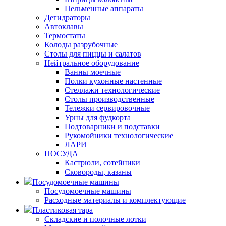
Пельменные аппараты
Дегидраторы
Автоклавы
Термостаты
Колоды разрубочные
Столы для пиццы и салатов
Нейтральное оборудование
Ванны моечные
Полки кухонные настенные
Стеллажи технологические
Столы производственные
Тележки сервировочные
Урны для фудкорта
Подтоварники и подставки
Рукомойники технологические
ЛАРИ
ПОСУДА
Кастрюли, сотейники
Сковороды, казаны
Посудомоечные машины
Посудомоечные машины
Расходные материалы и комплектующие
Пластиковая тара
Складские и полочные лотки