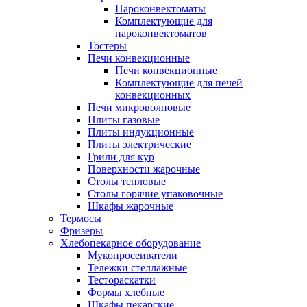
Пароконвектоматы
Комплектующие для
пароконвектоматов
Тостеры
Печи конвекционные
Печи конвекционные
Комплектующие для печей
конвекционных
Печи микроволновые
Плиты газовые
Плиты индукционные
Плиты электрические
Грили для кур
Поверхности жарочные
Столы тепловые
Столы горячие упаковочные
Шкафы жарочные
Термосы
Фризеры
Хлебопекарное оборудование
Мукопросеиватели
Тележки стеллажные
Тестораскатки
Формы хлебные
Шкафы пекарские