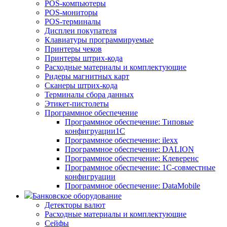
POS-компьютеры
POS-мониторы
POS-терминалы
Дисплеи покупателя
Клавиатуры программируемые
Принтеры чеков
Принтеры штрих-кода
Расходные материалы и комплектующие
Ридеры магнитных карт
Сканеры штрих-кода
Терминалы сбора данных
Этикет-пистолеты
Программное обеспечение
Программное обеспечение: Типовые
конфигруации1С
Программное обеспечение: ilexx
Программное обеспечение: DALION
Программное обеспечение: Клеверенс
Программное обеспечение: 1С-совместные
конфигруации
Программное обеспечение: DataMobile
Банковское оборудование
Детекторы валют
Расходные материалы и комплектующие
Сейфы