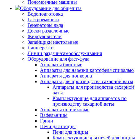
Поломоечные машины
Оборудование для общепита
Водоподготовка
Гастроемкости
Генераторы льда
Доски разделочные
Жироуловители
Запайщики настольные
Лапшерезки
Линии раздачи/самообслуживания
Оборудование для фаст-фуда
Аппараты блинные
Аппараты для нарезки картофеля спиралью
Аппараты для попкорна
Аппараты для производства сахарной ваты
Аппараты для производства сахарной
ваты
Комплектующие для аппаратов по
производству сахарной ваты
Аппараты пончиковые
Вафельницы
Грили
Печи для пиццы
Печи для пиццы
Комплектующие для печей для пиццы