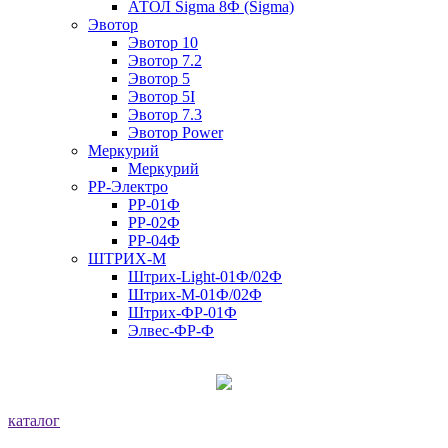
АТОЛ Sigma 8Ф (Sigma)
Эвотор
Эвотор 10
Эвотор 7.2
Эвотор 5
Эвотор 5I
Эвотор 7.3
Эвотор Power
Меркурий
Меркурий
РР-Электро
РР-01Ф
РР-02Ф
РР-04Ф
ШТРИХ-М
Штрих-Light-01Ф/02Ф
Штрих-М-01Ф/02Ф
Штрих-ФР-01Ф
Элвес-ФР-Ф
каталог