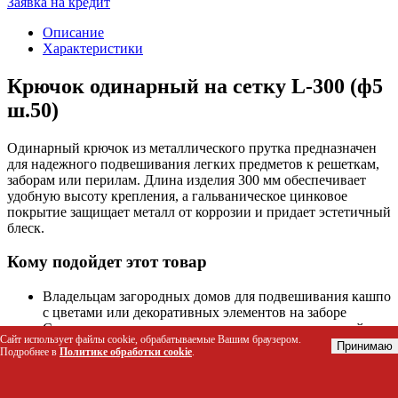
Заявка на кредит
Описание
Характеристики
Крючок одинарный на сетку L-300 (ф5
ш.50)
Одинарный крючок из металлического прутка предназначен
для надежного подвешивания легких предметов к решеткам,
заборам или перилам. Длина изделия 300 мм обеспечивает
удобную высоту крепления, а гальваническое цинковое
покрытие защищает металл от коррозии и придает эстетичный
блеск.
Кому подойдет этот товар
Владельцам загородных домов для подвешивания кашпо
с цветами или декоративных элементов на заборе
Садоводам для крепления легких инструментов, лейок
Сайт использует файлы cookie, обрабатываемые Вашим браузером.
или аксессуаров в теплицах и огородах
Принимаю
Подробнее в
Политике обработки cookie
.
Жителям многоэтажек для организации хранения вещей
на балконах с решетчатыми ограждениями
Мастерам по благоустройству территории для монтажа