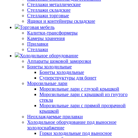
Стеллажи металлические
Стеллажи складские
Стеллажи торговые
Ящики и контейнеры складские
Торговая мебель
Калитки-трансформеры
Камеры хранения
Прилавки
Стеллажи
Холодильное оборудование
Аппараты шоковой заморозки
Бонеты холодильные
Бонеты холодильные
Суперструктуры для бонет
Морозильные лари
Морозильные лари с глухой крышкой
Морозильные лари с крышкой из гнутого
стекла
Морозильные лари с прямой прозрачной
крышкой
Неохлаждаемые прилавки
Холодильное оборудование под выносное
холодоснабжение
Горки холодильные под выносное