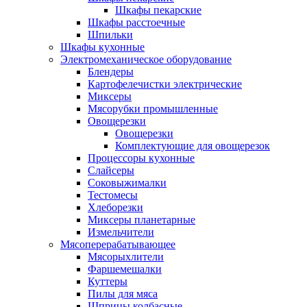
Шкафы пекарские
Шкафы расстоечные
Шпильки
Шкафы кухонные
Электромеханическое оборудование
Блендеры
Картофелечистки электрические
Миксеры
Мясорубки промышленные
Овощерезки
Овощерезки
Комплектующие для овощерезок
Процессоры кухонные
Слайсеры
Соковыжималки
Тестомесы
Хлеборезки
Миксеры планетарные
Измельчители
Мясоперерабатывающее
Мясорыхлители
Фаршемешалки
Куттеры
Пилы для мяса
Шприцы колбасные