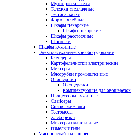
Мукопросеиватели
Тележки стеллажные
Тестораскатки
Формы хлебные
Шкафы пекарские
Шкафы пекарские
Шкафы расстоечные
Шпильки
Шкафы кухонные
Электромеханическое оборудование
Блендеры
Картофелечистки электрические
Миксеры
Мясорубки промышленные
Овощерезки
Овощерезки
Комплектующие для овощерезок
Процессоры кухонные
Слайсеры
Соковыжималки
Тестомесы
Хлеборезки
Миксеры планетарные
Измельчители
Мясоперерабатывающее