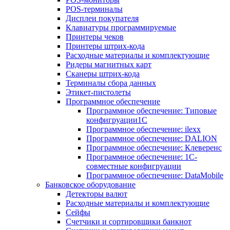
POS-терминалы
Дисплеи покупателя
Клавиатуры программируемые
Принтеры чеков
Принтеры штрих-кода
Расходные материалы и комплектующие
Ридеры магнитных карт
Сканеры штрих-кода
Терминалы сбора данных
Этикет-пистолеты
Программное обеспечение
Программное обеспечение: Типовые
конфигруации1С
Программное обеспечение: ilexx
Программное обеспечение: DALION
Программное обеспечение: Клеверенс
Программное обеспечение: 1С-
совместные конфигруации
Программное обеспечение: DataMobile
Банковское оборудование
Детекторы валют
Расходные материалы и комплектующие
Сейфы
Счетчики и сортировщики банкнот