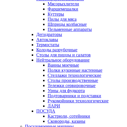
Мясорыхлители
Фаршемешалки
Куттеры
Пилы для мяса
Шприцы колбасные
Пельменные аппараты
Дегидраторы
Автоклавы
Термостаты
Колоды разрубочные
Столы для пиццы и салатов
Нейтральное оборудование
Ванны моечные
Полки кухонные настенные
Стеллажи технологические
Столы производственные
Тележки сервировочные
Урны для фудкорта
Подтоварники и подставки
Рукомойники технологические
ЛАРИ
ПОСУДА
Кастрюли, сотейники
Сковороды, казаны
Посудомоечные машины