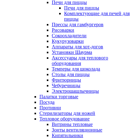
Печи для пиццы
Печи для пиццы
Комплектующие для печей для
пиццы
Прессы для гамбургеров
Рисоварки
Сокоохладители
Кукурузоварки
Аппараты для хот-догов
Установки Шаурма
Аксессуары для теплового
оборудования
Темперы для шоколада
Столы для пиццы
Фритюрницы
Чебуречницы
Электрошашлычницы
Палатки торговые
Посуда
Противни
Стерилизаторы для ножей
Тепловое оборудование
Витрины тепловые
Зонты вентиляционные
Кипятильники