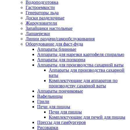
Водоподготовка
Гастроемкости
Генераторы льда
Доски разделочные
Жироуловители
Запайщики настольные
Лапшерезки
Линии раздачи/самообслуживания
Оборудование для фаст-фуда
Аппараты блинные
Аппараты для нарезки картофеля спиралью
Аппараты для попкорна
Аппараты для производства сахарной ваты
Аппараты для производства сахарной
ваты
Комплектующие для аппаратов по
производству сахарной ваты
Аппараты пончиковые
Вафельницы
Грили
Печи для пиццы
Печи для пиццы
Комплектующие для печей для пиццы
Прессы для гамбургеров
Рисоварки