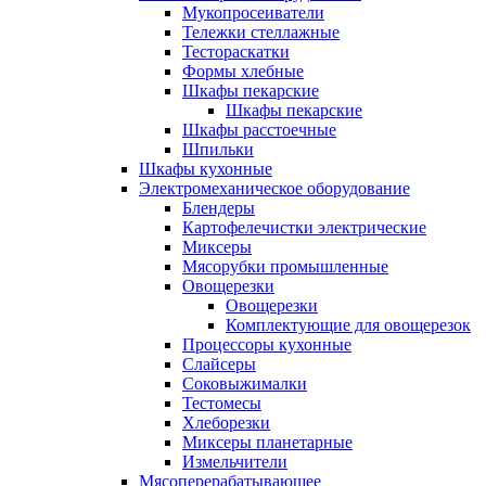
Мукопросеиватели
Тележки стеллажные
Тестораскатки
Формы хлебные
Шкафы пекарские
Шкафы пекарские
Шкафы расстоечные
Шпильки
Шкафы кухонные
Электромеханическое оборудование
Блендеры
Картофелечистки электрические
Миксеры
Мясорубки промышленные
Овощерезки
Овощерезки
Комплектующие для овощерезок
Процессоры кухонные
Слайсеры
Соковыжималки
Тестомесы
Хлеборезки
Миксеры планетарные
Измельчители
Мясоперерабатывающее