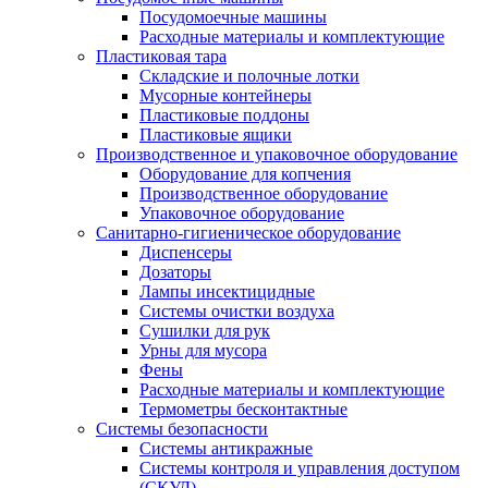
Посудомоечные машины
Расходные материалы и комплектующие
Пластиковая тара
Складские и полочные лотки
Мусорные контейнеры
Пластиковые поддоны
Пластиковые ящики
Производственное и упаковочное оборудование
Оборудование для копчения
Производственное оборудование
Упаковочное оборудование
Санитарно-гигиеническое оборудование
Диспенсеры
Дозаторы
Лампы инсектицидные
Системы очистки воздуха
Сушилки для рук
Урны для мусора
Фены
Расходные материалы и комплектующие
Термометры бесконтактные
Системы безопасности
Системы антикражные
Системы контроля и управления доступом
(СКУД)