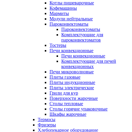
Котлы пищеварочные
Кофемашины
Мармиты
Модули нейтральные
Пароконвектоматы
Пароконвектоматы
Комплектующие для
пароконвектоматов
Тостеры
Печи конвекционные
Печи конвекционные
Комплектующие для печей
конвекционных
Печи микроволновые
Плиты газовые
Плиты индукционные
Плиты электрические
Грили для кур
Поверхности жарочные
Столы тепловые
Столы горячие упаковочные
Шкафы жарочные
Термосы
Фризеры
Хлебопекарное оборудование