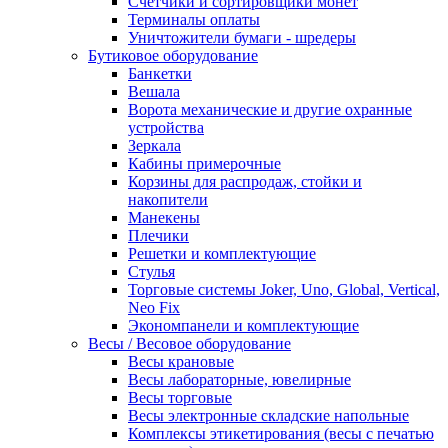
Счетчики и сортировщики монет
Терминалы оплаты
Уничтожители бумаги - шредеры
Бутиковое оборудование
Банкетки
Вешала
Ворота механические и другие охранные
устройства
Зеркала
Кабины примерочные
Корзины для распродаж, стойки и
накопители
Манекены
Плечики
Решетки и комплектующие
Стулья
Торговые системы Joker, Uno, Global, Vertical,
Neo Fix
Экономпанели и комплектующие
Весы / Весовое оборудование
Весы крановые
Весы лабораторные, ювелирные
Весы торговые
Весы электронные складские напольные
Комплексы этикетирования (весы с печатью