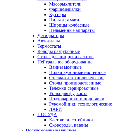
Мясорыхлители
Фаршемешалки
Куттеры
Пилы для мяса
Шприцы колбасные
Пельменные аппараты
Дегидраторы
Автоклавы
Термостаты
Колоды разрубочные
Столы для пиццы и салатов
Нейтральное оборудование
Ванны моечные
Полки кухонные настенные
Стеллажи технологические
Столы производственные
Тележки сервировочные
Урны для фудкорта
Подтоварники и подставки
Рукомойники технологические
ЛАРИ
ПОСУДА
Кастрюли, сотейники
Сковороды, казаны
Посудомоечные машины