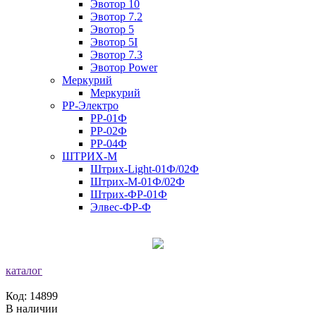
Эвотор 10
Эвотор 7.2
Эвотор 5
Эвотор 5I
Эвотор 7.3
Эвотор Power
Меркурий
Меркурий
РР-Электро
РР-01Ф
РР-02Ф
РР-04Ф
ШТРИХ-М
Штрих-Light-01Ф/02Ф
Штрих-М-01Ф/02Ф
Штрих-ФР-01Ф
Элвес-ФР-Ф
каталог
Код: 14899
В наличии