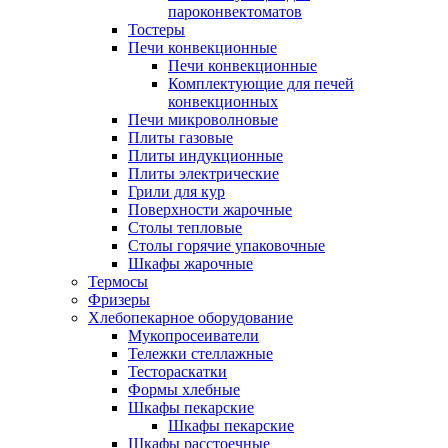
пароконвектоматов
Тостеры
Печи конвекционные
Печи конвекционные
Комплектующие для печей
конвекционных
Печи микроволновые
Плиты газовые
Плиты индукционные
Плиты электрические
Грили для кур
Поверхности жарочные
Столы тепловые
Столы горячие упаковочные
Шкафы жарочные
Термосы
Фризеры
Хлебопекарное оборудование
Мукопросеиватели
Тележки стеллажные
Тестораскатки
Формы хлебные
Шкафы пекарские
Шкафы пекарские
Шкафы расстоечные