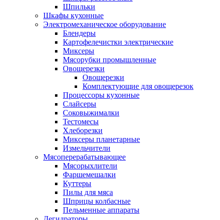
Шпильки
Шкафы кухонные
Электромеханическое оборудование
Блендеры
Картофелечистки электрические
Миксеры
Мясорубки промышленные
Овощерезки
Овощерезки
Комплектующие для овощерезок
Процессоры кухонные
Слайсеры
Соковыжималки
Тестомесы
Хлеборезки
Миксеры планетарные
Измельчители
Мясоперерабатывающее
Мясорыхлители
Фаршемешалки
Куттеры
Пилы для мяса
Шприцы колбасные
Пельменные аппараты
Дегидраторы