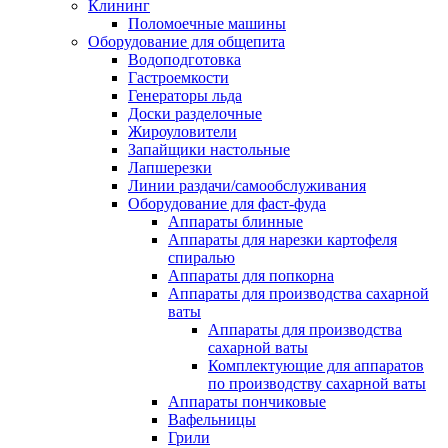
Клининг
Поломоечные машины
Оборудование для общепита
Водоподготовка
Гастроемкости
Генераторы льда
Доски разделочные
Жироуловители
Запайщики настольные
Лапшерезки
Линии раздачи/самообслуживания
Оборудование для фаст-фуда
Аппараты блинные
Аппараты для нарезки картофеля
спиралью
Аппараты для попкорна
Аппараты для производства сахарной
ваты
Аппараты для производства
сахарной ваты
Комплектующие для аппаратов
по производству сахарной ваты
Аппараты пончиковые
Вафельницы
Грили