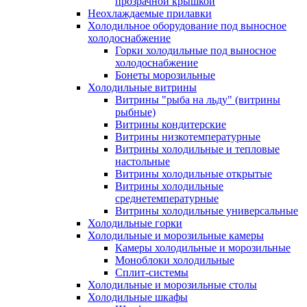
прозрачной крышкой
Неохлаждаемые прилавки
Холодильное оборудование под выносное
холодоснабжение
Горки холодильные под выносное
холодоснабжение
Бонеты морозильные
Холодильные витрины
Витрины "рыба на льду" (витрины
рыбные)
Витрины кондитерские
Витрины низкотемпературные
Витрины холодильные и тепловые
настольные
Витрины холодильные открытые
Витрины холодильные
среднетемпературные
Витрины холодильные универсальные
Холодильные горки
Холодильные и морозильные камеры
Камеры холодильные и морозильные
Моноблоки холодильные
Сплит-системы
Холодильные и морозильные столы
Холодильные шкафы