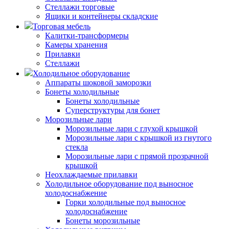
Стеллажи торговые
Ящики и контейнеры складские
Торговая мебель
Калитки-трансформеры
Камеры хранения
Прилавки
Стеллажи
Холодильное оборудование
Аппараты шоковой заморозки
Бонеты холодильные
Бонеты холодильные
Суперструктуры для бонет
Морозильные лари
Морозильные лари с глухой крышкой
Морозильные лари с крышкой из гнутого
стекла
Морозильные лари с прямой прозрачной
крышкой
Неохлаждаемые прилавки
Холодильное оборудование под выносное
холодоснабжение
Горки холодильные под выносное
холодоснабжение
Бонеты морозильные