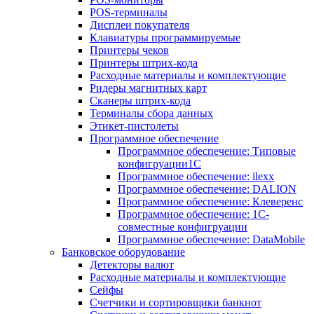
POS-терминалы
Дисплеи покупателя
Клавиатуры программируемые
Принтеры чеков
Принтеры штрих-кода
Расходные материалы и комплектующие
Ридеры магнитных карт
Сканеры штрих-кода
Терминалы сбора данных
Этикет-пистолеты
Программное обеспечение
Программное обеспечение: Типовые
конфигруации1С
Программное обеспечение: ilexx
Программное обеспечение: DALION
Программное обеспечение: Клеверенс
Программное обеспечение: 1С-
совместные конфигруации
Программное обеспечение: DataMobile
Банковское оборудование
Детекторы валют
Расходные материалы и комплектующие
Сейфы
Счетчики и сортировщики банкнот