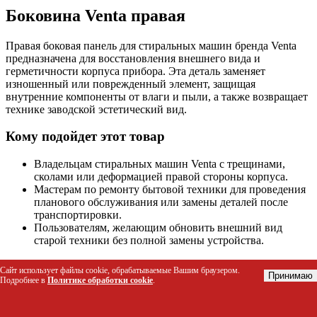
Боковина Venta правая
Правая боковая панель для стиральных машин бренда Venta
предназначена для восстановления внешнего вида и
герметичности корпуса прибора. Эта деталь заменяет
изношенный или поврежденный элемент, защищая
внутренние компоненты от влаги и пыли, а также возвращает
технике заводской эстетический вид.
Кому подойдет этот товар
Владельцам стиральных машин Venta с трещинами,
сколами или деформацией правой стороны корпуса.
Мастерам по ремонту бытовой техники для проведения
планового обслуживания или замены деталей после
транспортировки.
Пользователям, желающим обновить внешний вид
старой техники без полной замены устройства.
Основные характеристики
Сайт использует файлы cookie, обрабатываемые Вашим браузером.
Принимаю
Подробнее в
Политике обработки cookie
.
Параметр
Значение
Бренд
Venta