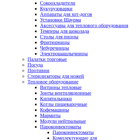
Сокоохладители
Кукурузоварки
Аппараты для хот-догов
Установки Шаурма
Аксессуары для теплового оборудования
Темперы для шоколада
Столы для пиццы
Фритюрницы
Чебуречницы
Электрошашлычницы
Палатки торговые
Посуда
Противни
Стерилизаторы для ножей
Тепловое оборудование
Витрины тепловые
Зонты вентиляционные
Кипятильники
Котлы пищеварочные
Кофемашины
Мармиты
Модули нейтральные
Пароконвектоматы
Пароконвектоматы
Комплектующие для