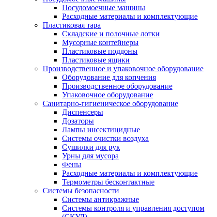
Посудомоечные машины
Расходные материалы и комплектующие
Пластиковая тара
Складские и полочные лотки
Мусорные контейнеры
Пластиковые поддоны
Пластиковые ящики
Производственное и упаковочное оборудование
Оборудование для копчения
Производственное оборудование
Упаковочное оборудование
Санитарно-гигиеническое оборудование
Диспенсеры
Дозаторы
Лампы инсектицидные
Системы очистки воздуха
Сушилки для рук
Урны для мусора
Фены
Расходные материалы и комплектующие
Термометры бесконтактные
Системы безопасности
Системы антикражные
Системы контроля и управления доступом
(СКУД)