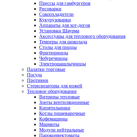
Прессы для гамбургеров
Рисоварки
Сокоохладители
Кукурузоварки
Аппараты для хот-догов
Установки Шаурма
Аксессуары для теплового оборудования
Темперы для шоколада
Столы для пиццы
Фритюрницы
Чебуречницы
Электрошашлычницы
Палатки торговые
Посуда
Противни
Стерилизаторы для ножей
Тепловое оборудование
Витрины тепловые
Зонты вентиляционные
Кипятильники
Котлы пищеварочные
Кофемашины
Мармиты
Модули нейтральные
Пароконвектоматы