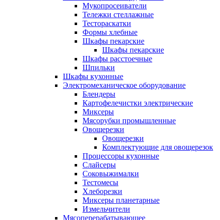
Мукопросеиватели
Тележки стеллажные
Тестораскатки
Формы хлебные
Шкафы пекарские
Шкафы пекарские
Шкафы расстоечные
Шпильки
Шкафы кухонные
Электромеханическое оборудование
Блендеры
Картофелечистки электрические
Миксеры
Мясорубки промышленные
Овощерезки
Овощерезки
Комплектующие для овощерезок
Процессоры кухонные
Слайсеры
Соковыжималки
Тестомесы
Хлеборезки
Миксеры планетарные
Измельчители
Мясоперерабатывающее