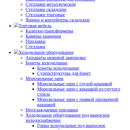
Стеллажи металлические
Стеллажи складские
Стеллажи торговые
Ящики и контейнеры складские
Торговая мебель
Калитки-трансформеры
Камеры хранения
Прилавки
Стеллажи
Холодильное оборудование
Аппараты шоковой заморозки
Бонеты холодильные
Бонеты холодильные
Суперструктуры для бонет
Морозильные лари
Морозильные лари с глухой крышкой
Морозильные лари с крышкой из гнутого
стекла
Морозильные лари с прямой прозрачной
крышкой
Неохлаждаемые прилавки
Холодильное оборудование под выносное
холодоснабжение
Горки холодильные под выносное