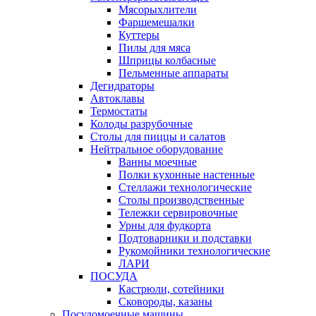
Мясорыхлители
Фаршемешалки
Куттеры
Пилы для мяса
Шприцы колбасные
Пельменные аппараты
Дегидраторы
Автоклавы
Термостаты
Колоды разрубочные
Столы для пиццы и салатов
Нейтральное оборудование
Ванны моечные
Полки кухонные настенные
Стеллажи технологические
Столы производственные
Тележки сервировочные
Урны для фудкорта
Подтоварники и подставки
Рукомойники технологические
ЛАРИ
ПОСУДА
Кастрюли, сотейники
Сковороды, казаны
Посудомоечные машины