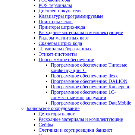
POS-терминалы
Дисплеи покупателя
Клавиатуры программируемые
Принтеры чеков
Принтеры штрих-кода
Расходные материалы и комплектующие
Ридеры магнитных карт
Сканеры штрих-кода
Терминалы сбора данных
Этикет-пистолеты
Программное обеспечение
Программное обеспечение: Типовые
конфигруации1С
Программное обеспечение: ilexx
Программное обеспечение: DALION
Программное обеспечение: Клеверенс
Программное обеспечение: 1С-
совместные конфигруации
Программное обеспечение: DataMobile
Банковское оборудование
Детекторы валют
Расходные материалы и комплектующие
Сейфы
Счетчики и сортировщики банкнот