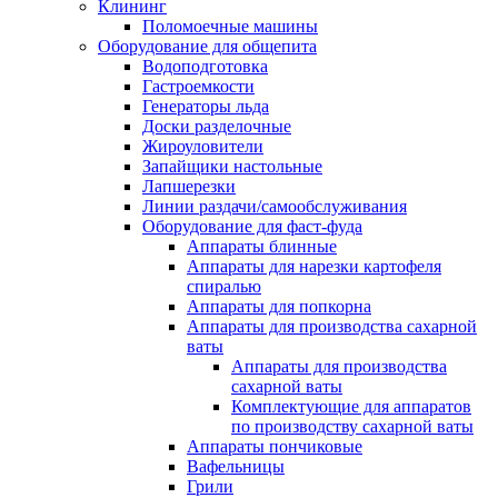
Клининг
Поломоечные машины
Оборудование для общепита
Водоподготовка
Гастроемкости
Генераторы льда
Доски разделочные
Жироуловители
Запайщики настольные
Лапшерезки
Линии раздачи/самообслуживания
Оборудование для фаст-фуда
Аппараты блинные
Аппараты для нарезки картофеля
спиралью
Аппараты для попкорна
Аппараты для производства сахарной
ваты
Аппараты для производства
сахарной ваты
Комплектующие для аппаратов
по производству сахарной ваты
Аппараты пончиковые
Вафельницы
Грили