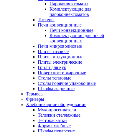
Пароконвектоматы
Комплектующие для
пароконвектоматов
Тостеры
Печи конвекционные
Печи конвекционные
Комплектующие для печей
конвекционных
Печи микроволновые
Плиты газовые
Плиты индукционные
Плиты электрические
Грили для кур
Поверхности жарочные
Столы тепловые
Столы горячие упаковочные
Шкафы жарочные
Термосы
Фризеры
Хлебопекарное оборудование
Мукопросеиватели
Тележки стеллажные
Тестораскатки
Формы хлебные
Шкафы пекарские