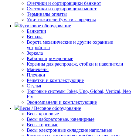
Счетчики и сортировщики банкнот
Счетчики и сортировщики монет
Терминалы оплаты
Уничтожители бумаги - шредеры
Бутиковое оборудование
Банкетки
Вешала
Ворота механические и другие охранные
устройства
Зеркала
Кабины примерочные
Корзины для распродаж, стойки и накопители
Манекены
Плечики
Решетки и комплектующие
Стулья
Торговые системы Joker, Uno, Global, Vertical, Neo
Fix
Экономпанели и комплектующие
Весы / Весовое оборудование
Весы крановые
Весы лабораторные, ювелирные
Весы торговые
Весы электронные складские напольные
Комплексы этикетирования (весы с печатью