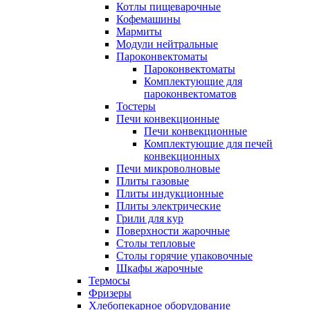
Котлы пищеварочные
Кофемашины
Мармиты
Модули нейтральные
Пароконвектоматы
Пароконвектоматы
Комплектующие для
пароконвектоматов
Тостеры
Печи конвекционные
Печи конвекционные
Комплектующие для печей
конвекционных
Печи микроволновые
Плиты газовые
Плиты индукционные
Плиты электрические
Грили для кур
Поверхности жарочные
Столы тепловые
Столы горячие упаковочные
Шкафы жарочные
Термосы
Фризеры
Хлебопекарное оборудование