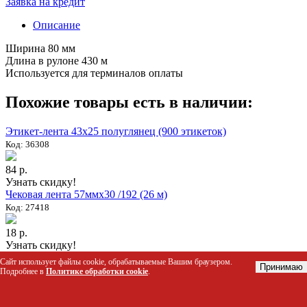
Заявка на кредит
Описание
Ширина 80 мм
Длина в рулоне 430 м
Используется для терминалов оплаты
Похожие товары есть в наличии:
Этикет-лента 43x25 полуглянец (900 этикеток)
Код: 36308
84 р.
Узнать скидку!
Чековая лента 57ммх30 /192 (26 м)
Код: 27418
18 р.
Узнать скидку!
Игольчатый пистолет для крепления ярлыков MTX-05R c
Сайт использует файлы cookie, обрабатываемые Вашим браузером.
Принимаю
иглой стандарт ACE
Подробнее в
Политике обработки cookie
.
Код: 06745