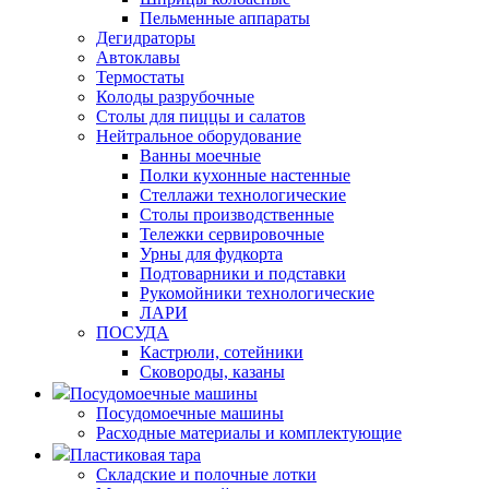
Пельменные аппараты
Дегидраторы
Автоклавы
Термостаты
Колоды разрубочные
Столы для пиццы и салатов
Нейтральное оборудование
Ванны моечные
Полки кухонные настенные
Стеллажи технологические
Столы производственные
Тележки сервировочные
Урны для фудкорта
Подтоварники и подставки
Рукомойники технологические
ЛАРИ
ПОСУДА
Кастрюли, сотейники
Сковороды, казаны
Посудомоечные машины
Посудомоечные машины
Расходные материалы и комплектующие
Пластиковая тара
Складские и полочные лотки