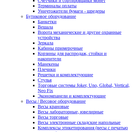
Счетчики и сортировщики монет
Терминалы оплаты
Уничтожители бумаги - шредеры
Бутиковое оборудование
Банкетки
Вешала
Ворота механические и другие охранные
устройства
Зеркала
Кабины примерочные
Корзины для распродаж, стойки и
накопители
Манекены
Плечики
Решетки и комплектующие
Стулья
Торговые системы Joker, Uno, Global, Vertical,
Neo Fix
Экономпанели и комплектующие
Весы / Весовое оборудование
Весы крановые
Весы лабораторные, ювелирные
Весы торговые
Весы электронные складские напольные
Комплексы этикетирования (весы с печатью