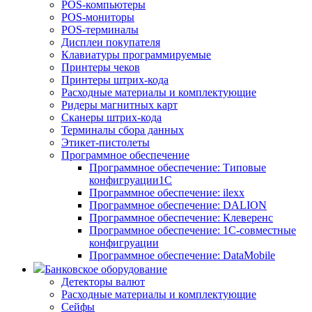
POS-компьютеры
POS-мониторы
POS-терминалы
Дисплеи покупателя
Клавиатуры программируемые
Принтеры чеков
Принтеры штрих-кода
Расходные материалы и комплектующие
Ридеры магнитных карт
Сканеры штрих-кода
Терминалы сбора данных
Этикет-пистолеты
Программное обеспечение
Программное обеспечение: Типовые
конфигруации1С
Программное обеспечение: ilexx
Программное обеспечение: DALION
Программное обеспечение: Клеверенс
Программное обеспечение: 1С-совместные
конфигруации
Программное обеспечение: DataMobile
Банковское оборудование
Детекторы валют
Расходные материалы и комплектующие
Сейфы