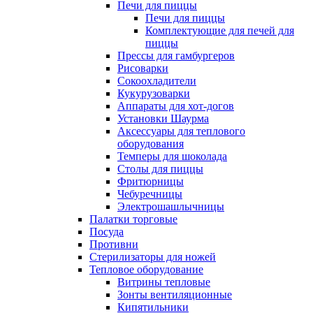
Печи для пиццы
Печи для пиццы
Комплектующие для печей для
пиццы
Прессы для гамбургеров
Рисоварки
Сокоохладители
Кукурузоварки
Аппараты для хот-догов
Установки Шаурма
Аксессуары для теплового
оборудования
Темперы для шоколада
Столы для пиццы
Фритюрницы
Чебуречницы
Электрошашлычницы
Палатки торговые
Посуда
Противни
Стерилизаторы для ножей
Тепловое оборудование
Витрины тепловые
Зонты вентиляционные
Кипятильники