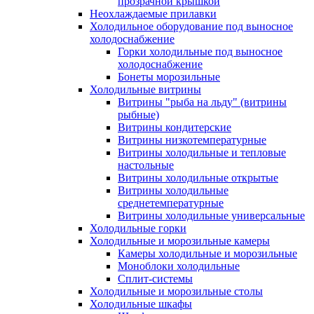
прозрачной крышкой
Неохлаждаемые прилавки
Холодильное оборудование под выносное
холодоснабжение
Горки холодильные под выносное
холодоснабжение
Бонеты морозильные
Холодильные витрины
Витрины "рыба на льду" (витрины
рыбные)
Витрины кондитерские
Витрины низкотемпературные
Витрины холодильные и тепловые
настольные
Витрины холодильные открытые
Витрины холодильные
среднетемпературные
Витрины холодильные универсальные
Холодильные горки
Холодильные и морозильные камеры
Камеры холодильные и морозильные
Моноблоки холодильные
Сплит-системы
Холодильные и морозильные столы
Холодильные шкафы