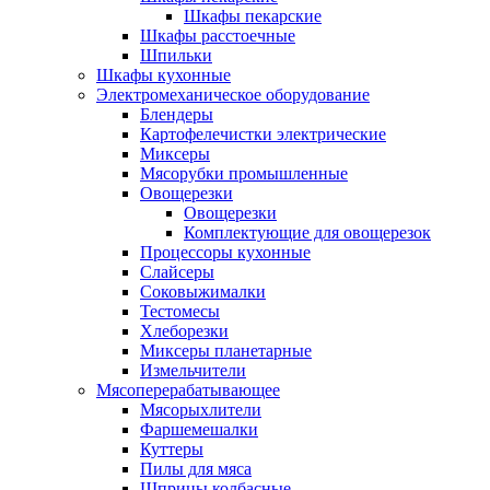
Шкафы пекарские
Шкафы расстоечные
Шпильки
Шкафы кухонные
Электромеханическое оборудование
Блендеры
Картофелечистки электрические
Миксеры
Мясорубки промышленные
Овощерезки
Овощерезки
Комплектующие для овощерезок
Процессоры кухонные
Слайсеры
Соковыжималки
Тестомесы
Хлеборезки
Миксеры планетарные
Измельчители
Мясоперерабатывающее
Мясорыхлители
Фаршемешалки
Куттеры
Пилы для мяса
Шприцы колбасные