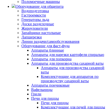
Поломоечные машины
Оборудование для общепита
Водоподготовка
Гастроемкости
Генераторы льда
Доски разделочные
Жироуловители
Запайщики настольные
Лапшерезки
Линии раздачи/самообслуживания
Оборудование для фаст-фуда
Аппараты блинные
Аппараты для нарезки картофеля спиралью
Аппараты для попкорна
Аппараты для производства сахарной ваты
Аппараты для производства сахарной
ваты
Комплектующие для аппаратов по
производству сахарной ваты
Аппараты пончиковые
Вафельницы
Грили
Печи для пиццы
Печи для пиццы
Комплектующие для печей для пиццы