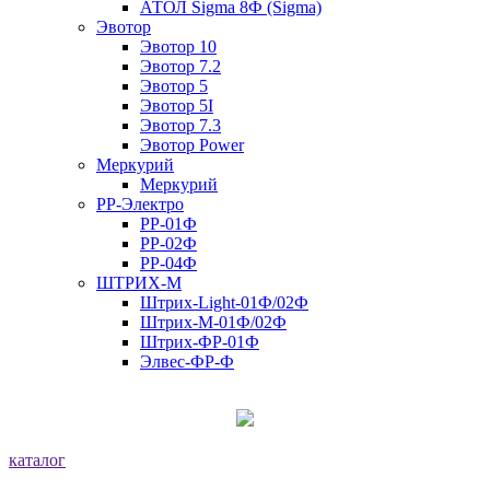
АТОЛ Sigma 8Ф (Sigma)
Эвотор
Эвотор 10
Эвотор 7.2
Эвотор 5
Эвотор 5I
Эвотор 7.3
Эвотор Power
Меркурий
Меркурий
РР-Электро
РР-01Ф
РР-02Ф
РР-04Ф
ШТРИХ-М
Штрих-Light-01Ф/02Ф
Штрих-М-01Ф/02Ф
Штрих-ФР-01Ф
Элвес-ФР-Ф
каталог