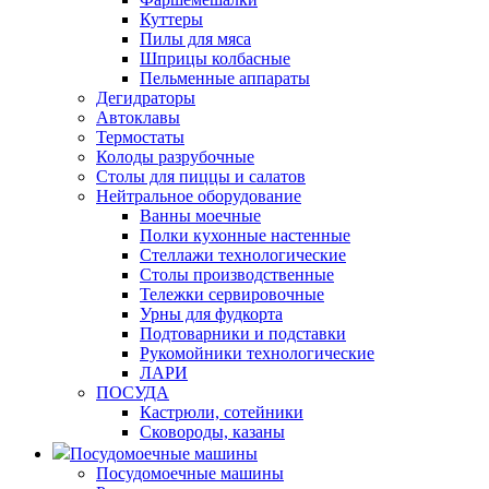
Куттеры
Пилы для мяса
Шприцы колбасные
Пельменные аппараты
Дегидраторы
Автоклавы
Термостаты
Колоды разрубочные
Столы для пиццы и салатов
Нейтральное оборудование
Ванны моечные
Полки кухонные настенные
Стеллажи технологические
Столы производственные
Тележки сервировочные
Урны для фудкорта
Подтоварники и подставки
Рукомойники технологические
ЛАРИ
ПОСУДА
Кастрюли, сотейники
Сковороды, казаны
Посудомоечные машины
Посудомоечные машины