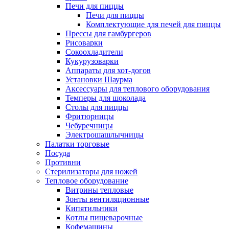
Печи для пиццы
Печи для пиццы
Комплектующие для печей для пиццы
Прессы для гамбургеров
Рисоварки
Сокоохладители
Кукурузоварки
Аппараты для хот-догов
Установки Шаурма
Аксессуары для теплового оборудования
Темперы для шоколада
Столы для пиццы
Фритюрницы
Чебуречницы
Электрошашлычницы
Палатки торговые
Посуда
Противни
Стерилизаторы для ножей
Тепловое оборудование
Витрины тепловые
Зонты вентиляционные
Кипятильники
Котлы пищеварочные
Кофемашины