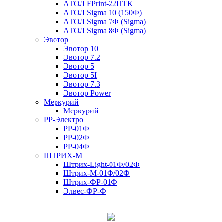
АТОЛ FPrint-22ПТК
АТОЛ Sigma 10 (150Ф)
АТОЛ Sigma 7Ф (Sigma)
АТОЛ Sigma 8Ф (Sigma)
Эвотор
Эвотор 10
Эвотор 7.2
Эвотор 5
Эвотор 5I
Эвотор 7.3
Эвотор Power
Меркурий
Меркурий
РР-Электро
РР-01Ф
РР-02Ф
РР-04Ф
ШТРИХ-М
Штрих-Light-01Ф/02Ф
Штрих-М-01Ф/02Ф
Штрих-ФР-01Ф
Элвес-ФР-Ф