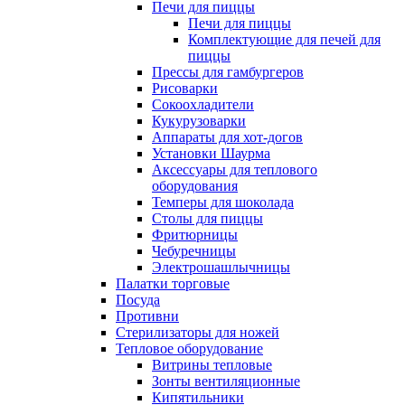
Печи для пиццы
Печи для пиццы
Комплектующие для печей для
пиццы
Прессы для гамбургеров
Рисоварки
Сокоохладители
Кукурузоварки
Аппараты для хот-догов
Установки Шаурма
Аксессуары для теплового
оборудования
Темперы для шоколада
Столы для пиццы
Фритюрницы
Чебуречницы
Электрошашлычницы
Палатки торговые
Посуда
Противни
Стерилизаторы для ножей
Тепловое оборудование
Витрины тепловые
Зонты вентиляционные
Кипятильники