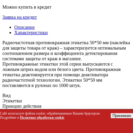
Можно купить в кредит
Заявка на кредит
Описание
Характеристики
Радиочастотная противокражная этикетка 50*50 мм (наклейка
для защиты товара от краж) – характеризуется оптимальным
соотношением размера и коэффициента детектирования
системами защиты от краж в магазине.
Противокражные этикетки этой серии выпускаются с
ложным штрих-кодом или белого цвета. Противокражная
этикетка деактивируется при помощи деактиватора
радиочастотной технологии. Этикетки 50*50 мм
поставляются в рулонах по 1000 штук.
Вид
Этикетки
Принцип действия
Радиочастотный
Сайт использует файлы cookie, обрабатываемые Вашим браузером.
Принимаю
Подробнее в
Политике обработки cookie
.
Похожие товары есть в наличии: