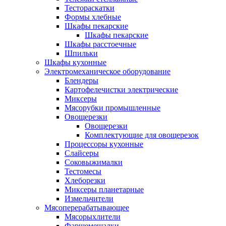
Тестораскатки
Формы хлебные
Шкафы пекарские
Шкафы пекарские
Шкафы расстоечные
Шпильки
Шкафы кухонные
Электромеханическое оборудование
Блендеры
Картофелечистки электрические
Миксеры
Мясорубки промышленные
Овощерезки
Овощерезки
Комплектующие для овощерезок
Процессоры кухонные
Слайсеры
Соковыжималки
Тестомесы
Хлеборезки
Миксеры планетарные
Измельчители
Мясоперерабатывающее
Мясорыхлители
Фаршемешалки