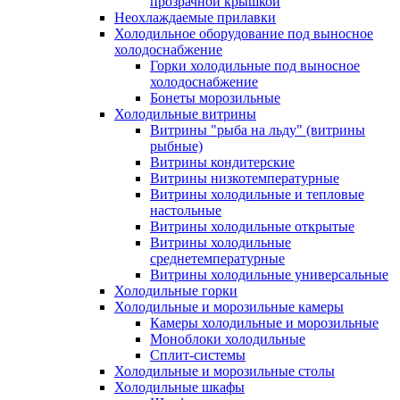
прозрачной крышкой
Неохлаждаемые прилавки
Холодильное оборудование под выносное
холодоснабжение
Горки холодильные под выносное
холодоснабжение
Бонеты морозильные
Холодильные витрины
Витрины "рыба на льду" (витрины
рыбные)
Витрины кондитерские
Витрины низкотемпературные
Витрины холодильные и тепловые
настольные
Витрины холодильные открытые
Витрины холодильные
среднетемпературные
Витрины холодильные универсальные
Холодильные горки
Холодильные и морозильные камеры
Камеры холодильные и морозильные
Моноблоки холодильные
Сплит-системы
Холодильные и морозильные столы
Холодильные шкафы