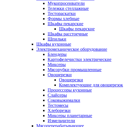
Мукопросеиватели
Тележки стеллажные
Тестораскатки
Формы хлебные
Шкафы пекарские
Шкафы пекарские
Шкафы расстоечные
Шпильки
Шкафы кухонные
Электромеханическое оборудование
Блендеры
Картофелечистки электрические
Миксеры
Мясорубки промышленные
Овощерезки
Овощерезки
Комплектующие для овощерезок
Процессоры кухонные
Слайсеры
Соковыжималки
Тестомесы
Хлеборезки
Миксеры планетарные
Измельчители
Мясоперерабатывающее