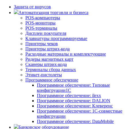
Защита от вирусов
Автоматизация торговли и бизнеса
POS-компьютеры
POS-мониторы
POS-терминалы
Дисплеи покупателя
Клавиатуры программируемые
Принтеры чеков
Принтеры штрих-кода
Расходные материалы и комплектующие
Ридеры магнитных карт
Сканеры штрих-кода
Терминалы сбора данных
Этикет-пистолеты
Программное обеспечение
Программное обеспечение: Типовые
конфигруации1С
Программное обеспечение: ilexx
Программное обеспечение: DALION
Программное обеспечение: Клеверенс
Программное обеспечение: 1С-совместные
конфигруации
Программное обеспечение: DataMobile
Банковское оборудование