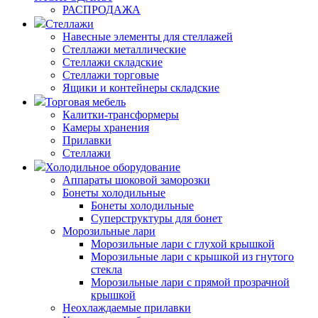
РАСПРОДАЖА
Стеллажи
Навесные элементы для стеллажей
Стеллажи металлические
Стеллажи складские
Стеллажи торговые
Ящики и контейнеры складские
Торговая мебель
Калитки-трансформеры
Камеры хранения
Прилавки
Стеллажи
Холодильное оборудование
Аппараты шоковой заморозки
Бонеты холодильные
Бонеты холодильные
Суперструктуры для бонет
Морозильные лари
Морозильные лари с глухой крышкой
Морозильные лари с крышкой из гнутого
стекла
Морозильные лари с прямой прозрачной
крышкой
Неохлаждаемые прилавки