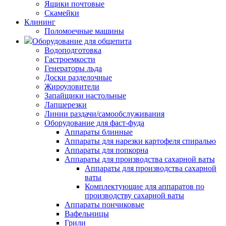
Ящики почтовые
Скамейки
Клининг
Поломоечные машины
Оборудование для общепита
Водоподготовка
Гастроемкости
Генераторы льда
Доски разделочные
Жироуловители
Запайщики настольные
Лапшерезки
Линии раздачи/самообслуживания
Оборудование для фаст-фуда
Аппараты блинные
Аппараты для нарезки картофеля спиралью
Аппараты для попкорна
Аппараты для производства сахарной ваты
Аппараты для производства сахарной
ваты
Комплектующие для аппаратов по
производству сахарной ваты
Аппараты пончиковые
Вафельницы
Грили