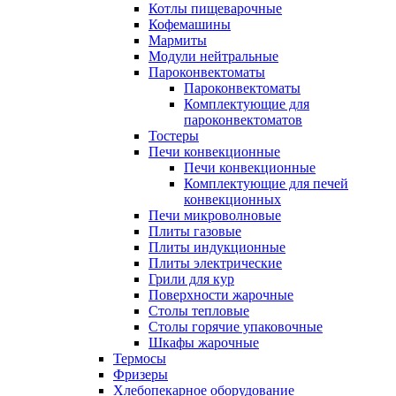
Котлы пищеварочные
Кофемашины
Мармиты
Модули нейтральные
Пароконвектоматы
Пароконвектоматы
Комплектующие для
пароконвектоматов
Тостеры
Печи конвекционные
Печи конвекционные
Комплектующие для печей
конвекционных
Печи микроволновые
Плиты газовые
Плиты индукционные
Плиты электрические
Грили для кур
Поверхности жарочные
Столы тепловые
Столы горячие упаковочные
Шкафы жарочные
Термосы
Фризеры
Хлебопекарное оборудование