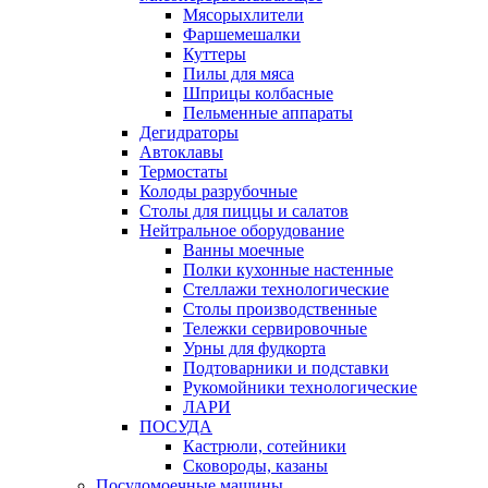
Мясорыхлители
Фаршемешалки
Куттеры
Пилы для мяса
Шприцы колбасные
Пельменные аппараты
Дегидраторы
Автоклавы
Термостаты
Колоды разрубочные
Столы для пиццы и салатов
Нейтральное оборудование
Ванны моечные
Полки кухонные настенные
Стеллажи технологические
Столы производственные
Тележки сервировочные
Урны для фудкорта
Подтоварники и подставки
Рукомойники технологические
ЛАРИ
ПОСУДА
Кастрюли, сотейники
Сковороды, казаны
Посудомоечные машины