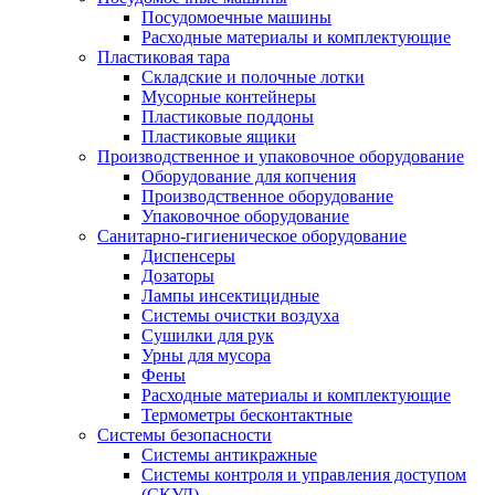
Посудомоечные машины
Расходные материалы и комплектующие
Пластиковая тара
Складские и полочные лотки
Мусорные контейнеры
Пластиковые поддоны
Пластиковые ящики
Производственное и упаковочное оборудование
Оборудование для копчения
Производственное оборудование
Упаковочное оборудование
Санитарно-гигиеническое оборудование
Диспенсеры
Дозаторы
Лампы инсектицидные
Системы очистки воздуха
Сушилки для рук
Урны для мусора
Фены
Расходные материалы и комплектующие
Термометры бесконтактные
Системы безопасности
Системы антикражные
Системы контроля и управления доступом
(СКУД)