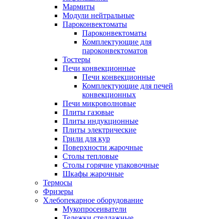
Мармиты
Модули нейтральные
Пароконвектоматы
Пароконвектоматы
Комплектующие для
пароконвектоматов
Тостеры
Печи конвекционные
Печи конвекционные
Комплектующие для печей
конвекционных
Печи микроволновые
Плиты газовые
Плиты индукционные
Плиты электрические
Грили для кур
Поверхности жарочные
Столы тепловые
Столы горячие упаковочные
Шкафы жарочные
Термосы
Фризеры
Хлебопекарное оборудование
Мукопросеиватели
Тележки стеллажные