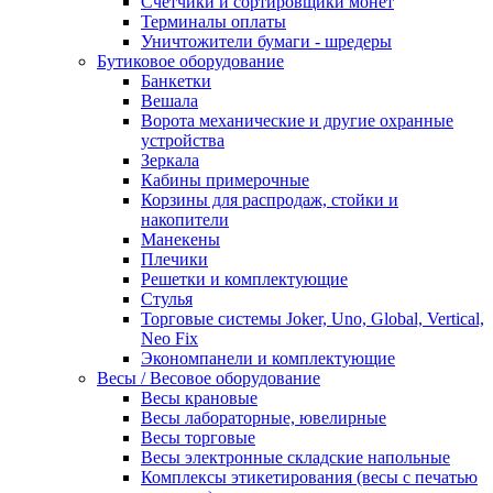
Счетчики и сортировщики монет
Терминалы оплаты
Уничтожители бумаги - шредеры
Бутиковое оборудование
Банкетки
Вешала
Ворота механические и другие охранные
устройства
Зеркала
Кабины примерочные
Корзины для распродаж, стойки и
накопители
Манекены
Плечики
Решетки и комплектующие
Стулья
Торговые системы Joker, Uno, Global, Vertical,
Neo Fix
Экономпанели и комплектующие
Весы / Весовое оборудование
Весы крановые
Весы лабораторные, ювелирные
Весы торговые
Весы электронные складские напольные
Комплексы этикетирования (весы с печатью