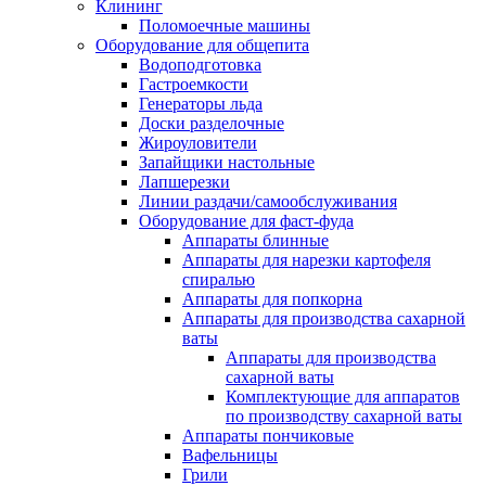
Клининг
Поломоечные машины
Оборудование для общепита
Водоподготовка
Гастроемкости
Генераторы льда
Доски разделочные
Жироуловители
Запайщики настольные
Лапшерезки
Линии раздачи/самообслуживания
Оборудование для фаст-фуда
Аппараты блинные
Аппараты для нарезки картофеля
спиралью
Аппараты для попкорна
Аппараты для производства сахарной
ваты
Аппараты для производства
сахарной ваты
Комплектующие для аппаратов
по производству сахарной ваты
Аппараты пончиковые
Вафельницы
Грили