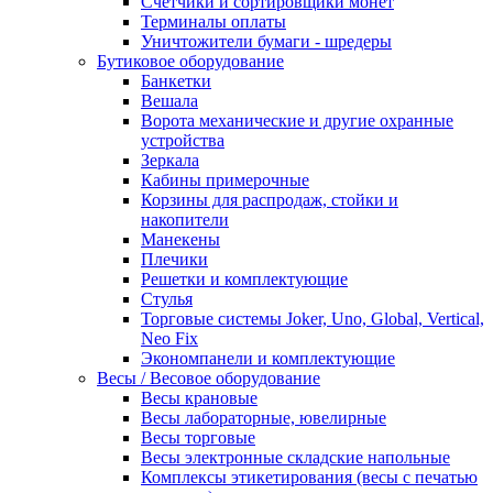
Счетчики и сортировщики монет
Терминалы оплаты
Уничтожители бумаги - шредеры
Бутиковое оборудование
Банкетки
Вешала
Ворота механические и другие охранные
устройства
Зеркала
Кабины примерочные
Корзины для распродаж, стойки и
накопители
Манекены
Плечики
Решетки и комплектующие
Стулья
Торговые системы Joker, Uno, Global, Vertical,
Neo Fix
Экономпанели и комплектующие
Весы / Весовое оборудование
Весы крановые
Весы лабораторные, ювелирные
Весы торговые
Весы электронные складские напольные
Комплексы этикетирования (весы с печатью