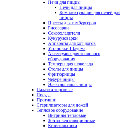
Печи для пиццы
Печи для пиццы
Комплектующие для печей для
пиццы
Прессы для гамбургеров
Рисоварки
Сокоохладители
Кукурузоварки
Аппараты для хот-догов
Установки Шаурма
Аксессуары для теплового
оборудования
Темперы для шоколада
Столы для пиццы
Фритюрницы
Чебуречницы
Электрошашлычницы
Палатки торговые
Посуда
Противни
Стерилизаторы для ножей
Тепловое оборудование
Витрины тепловые
Зонты вентиляционные
Кипятильники