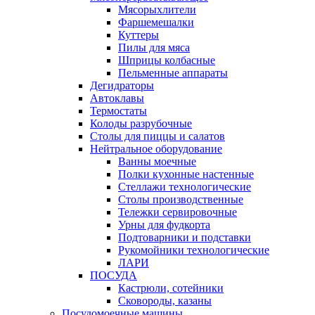
Мясорыхлители
Фаршемешалки
Куттеры
Пилы для мяса
Шприцы колбасные
Пельменные аппараты
Дегидраторы
Автоклавы
Термостаты
Колоды разрубочные
Столы для пиццы и салатов
Нейтральное оборудование
Ванны моечные
Полки кухонные настенные
Стеллажи технологические
Столы производственные
Тележки сервировочные
Урны для фудкорта
Подтоварники и подставки
Рукомойники технологические
ЛАРИ
ПОСУДА
Кастрюли, сотейники
Сковороды, казаны
Посудомоечные машины