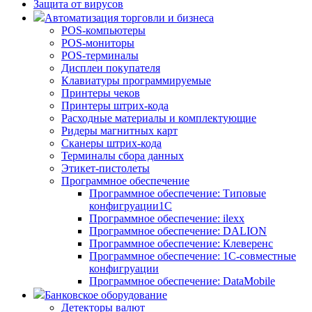
Защита от вирусов
Автоматизация торговли и бизнеса
POS-компьютеры
POS-мониторы
POS-терминалы
Дисплеи покупателя
Клавиатуры программируемые
Принтеры чеков
Принтеры штрих-кода
Расходные материалы и комплектующие
Ридеры магнитных карт
Сканеры штрих-кода
Терминалы сбора данных
Этикет-пистолеты
Программное обеспечение
Программное обеспечение: Типовые
конфигруации1С
Программное обеспечение: ilexx
Программное обеспечение: DALION
Программное обеспечение: Клеверенс
Программное обеспечение: 1С-совместные
конфигруации
Программное обеспечение: DataMobile
Банковское оборудование
Детекторы валют