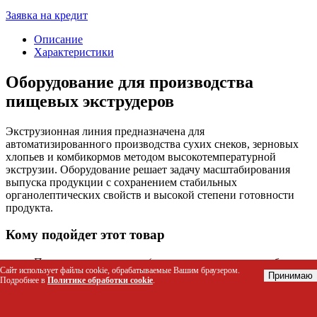
Заявка на кредит
Описание
Характеристики
Оборудование для производства
пищевых экструдеров
Экструзионная линия предназначена для
автоматизированного производства сухих снеков, зерновых
хлопьев и комбикормов методом высокотемпературной
экструзии. Оборудование решает задачу масштабирования
выпуска продукции с сохранением стабильных
органолептических свойств и высокой степени готовности
продукта.
Кому подойдет этот товар
Производители снеков (кукурузные палочки, хлебцы,
Сайт использует файлы cookie, обрабатываемые Вашим браузером.
сухарики)
Принимаю
Подробнее в
Политике обработки cookie
.
Заводы по выпуску комбикормов для
сельскохозяйственных животных и птицы
Предприятия переработки зерновых культур