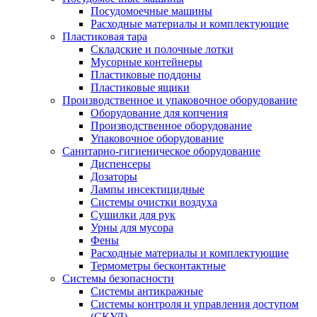
Посудомоечные машины
Расходные материалы и комплектующие
Пластиковая тара
Складские и полочные лотки
Мусорные контейнеры
Пластиковые поддоны
Пластиковые ящики
Производственное и упаковочное оборудование
Оборудование для копчения
Производственное оборудование
Упаковочное оборудование
Санитарно-гигиеническое оборудование
Диспенсеры
Дозаторы
Лампы инсектицидные
Системы очистки воздуха
Сушилки для рук
Урны для мусора
Фены
Расходные материалы и комплектующие
Термометры бесконтактные
Системы безопасности
Системы антикражные
Системы контроля и управления доступом
(СКУД)