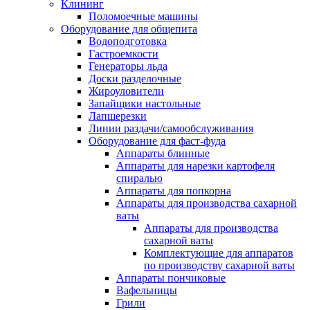
Клининг
Поломоечные машины
Оборудование для общепита
Водоподготовка
Гастроемкости
Генераторы льда
Доски разделочные
Жироуловители
Запайщики настольные
Лапшерезки
Линии раздачи/самообслуживания
Оборудование для фаст-фуда
Аппараты блинные
Аппараты для нарезки картофеля
спиралью
Аппараты для попкорна
Аппараты для производства сахарной
ваты
Аппараты для производства
сахарной ваты
Комплектующие для аппаратов
по производству сахарной ваты
Аппараты пончиковые
Вафельницы
Грили