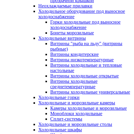
прозрачной крышкой
Неохлаждаемые прилавки
Холодильное оборудование под выносное
холодоснабжение
Горки холодильные под выносное
холодоснабжение
Бонеты морозильные
Холодильные витрины
Витрины "рыба на льду" (витрины
рыбные)
Витрины кондитерские
Витрины низкотемпературные
Витрины холодильные и тепловые
настольные
Витрины холодильные открытые
Витрины холодильные
среднетемпературные
Витрины холодильные универсальные
Холодильные горки
Холодильные и морозильные камеры
Камеры холодильные и морозильные
Моноблоки холодильные
Сплит-системы
Холодильные и морозильные столы
Холодильные шкафы