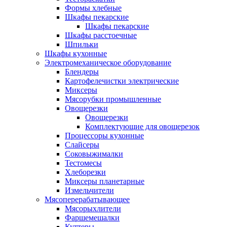
Формы хлебные
Шкафы пекарские
Шкафы пекарские
Шкафы расстоечные
Шпильки
Шкафы кухонные
Электромеханическое оборудование
Блендеры
Картофелечистки электрические
Миксеры
Мясорубки промышленные
Овощерезки
Овощерезки
Комплектующие для овощерезок
Процессоры кухонные
Слайсеры
Соковыжималки
Тестомесы
Хлеборезки
Миксеры планетарные
Измельчители
Мясоперерабатывающее
Мясорыхлители
Фаршемешалки
Куттеры