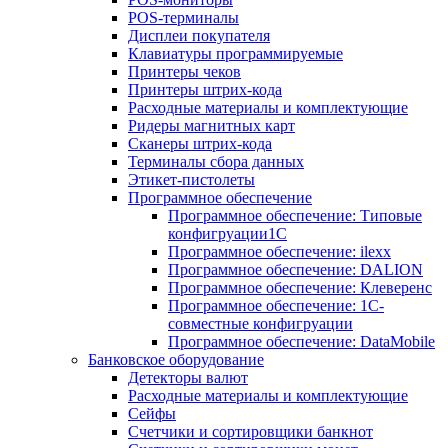
POS-терминалы
Дисплеи покупателя
Клавиатуры программируемые
Принтеры чеков
Принтеры штрих-кода
Расходные материалы и комплектующие
Ридеры магнитных карт
Сканеры штрих-кода
Терминалы сбора данных
Этикет-пистолеты
Программное обеспечение
Программное обеспечение: Типовые
конфигруации1С
Программное обеспечение: ilexx
Программное обеспечение: DALION
Программное обеспечение: Клеверенс
Программное обеспечение: 1С-
совместные конфигруации
Программное обеспечение: DataMobile
Банковское оборудование
Детекторы валют
Расходные материалы и комплектующие
Сейфы
Счетчики и сортировщики банкнот