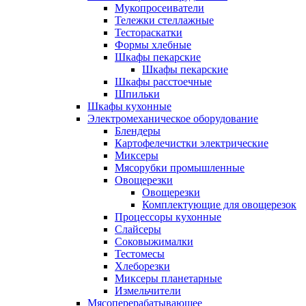
Мукопросеиватели
Тележки стеллажные
Тестораскатки
Формы хлебные
Шкафы пекарские
Шкафы пекарские
Шкафы расстоечные
Шпильки
Шкафы кухонные
Электромеханическое оборудование
Блендеры
Картофелечистки электрические
Миксеры
Мясорубки промышленные
Овощерезки
Овощерезки
Комплектующие для овощерезок
Процессоры кухонные
Слайсеры
Соковыжималки
Тестомесы
Хлеборезки
Миксеры планетарные
Измельчители
Мясоперерабатывающее