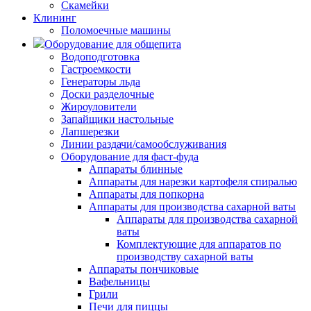
Скамейки
Клининг
Поломоечные машины
Оборудование для общепита
Водоподготовка
Гастроемкости
Генераторы льда
Доски разделочные
Жироуловители
Запайщики настольные
Лапшерезки
Линии раздачи/самообслуживания
Оборудование для фаст-фуда
Аппараты блинные
Аппараты для нарезки картофеля спиралью
Аппараты для попкорна
Аппараты для производства сахарной ваты
Аппараты для производства сахарной
ваты
Комплектующие для аппаратов по
производству сахарной ваты
Аппараты пончиковые
Вафельницы
Грили
Печи для пиццы