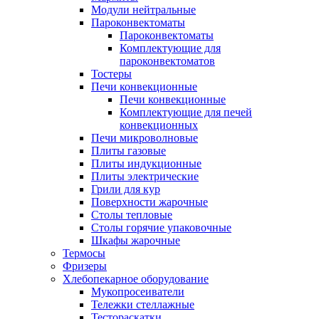
Модули нейтральные
Пароконвектоматы
Пароконвектоматы
Комплектующие для
пароконвектоматов
Тостеры
Печи конвекционные
Печи конвекционные
Комплектующие для печей
конвекционных
Печи микроволновые
Плиты газовые
Плиты индукционные
Плиты электрические
Грили для кур
Поверхности жарочные
Столы тепловые
Столы горячие упаковочные
Шкафы жарочные
Термосы
Фризеры
Хлебопекарное оборудование
Мукопросеиватели
Тележки стеллажные
Тестораскатки