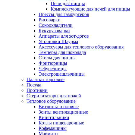
Печи для пиццы
Комплектующие для печей для пиццы
Прессы для гамбургеров
Рисоварки
Сокоохладители
Кукурузоварки
Аппараты для хот-догов
Установки Шаурма
Аксессуары для теплового оборудования
Темперы для шоколада
Столы для пиццы
Фритюрницы
Чебуречницы
Электрошашлычницы
Палатки торговые
Посуда
Противни
Стерилизаторы для ножей
Тепловое оборудование
Витрины тепловые
Зонты вентиляционные
Кипятильники
Котлы пищеварочные
Кофемашины
Мармиты