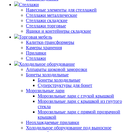
Стеллажи
Навесные элементы для стеллажей
Стеллажи металлические
Стеллажи складские
Стеллажи торговые
Ящики и контейнеры складские
Торговая мебель
Калитки-трансформеры
Камеры хранения
Прилавки
Стеллажи
Холодильное оборудование
Аппараты шоковой заморозки
Бонеты холодильные
Бонеты холодильные
Суперструктуры для бонет
Морозильные лари
Морозильные лари с глухой крышкой
Морозильные лари с крышкой из гнутого
стекла
Морозильные лари с прямой прозрачной
крышкой
Неохлаждаемые прилавки
Холодильное оборудование под выносное