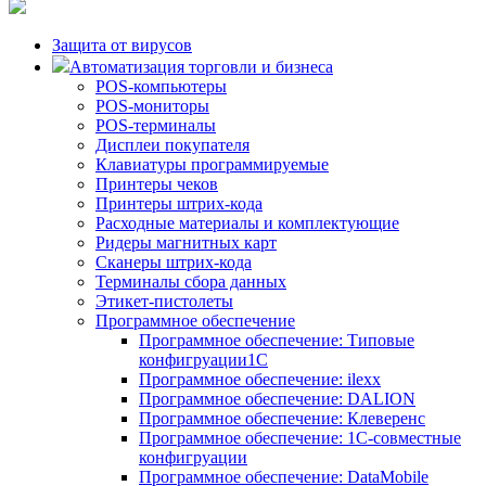
Защита от вирусов
Автоматизация торговли и бизнеса
POS-компьютеры
POS-мониторы
POS-терминалы
Дисплеи покупателя
Клавиатуры программируемые
Принтеры чеков
Принтеры штрих-кода
Расходные материалы и комплектующие
Ридеры магнитных карт
Сканеры штрих-кода
Терминалы сбора данных
Этикет-пистолеты
Программное обеспечение
Программное обеспечение: Типовые
конфигруации1С
Программное обеспечение: ilexx
Программное обеспечение: DALION
Программное обеспечение: Клеверенс
Программное обеспечение: 1С-совместные
конфигруации
Программное обеспечение: DataMobile