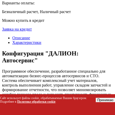
Варианты оплаты:
Безналичный расчет, Наличный расчет
Можно купить в кредит
Заявка на кредит
Описание
Характеристики
Конфигурация "ДАЛИОН:
Автосервис"
Программное обеспечение, разработанное специально для
автоматизации бизнес-процессов автосервисов и СТО.
Система обеспечивает комплексный учет материалов,
контроль выполнения работ, управление складом запчастей и
формирование отчетности, что позволяет минимизировать
ошибки ручного ввода и повысить прозрачность финансовых
Сайт использует файлы cookie, обрабатываемые Вашим браузером.
потоков предприятия.
Принимаю
Подробнее в
Политике обработки cookie
.
Кому подойдет этот товар