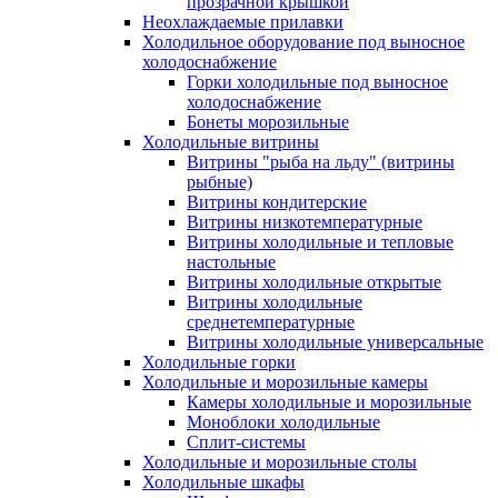
прозрачной крышкой
Неохлаждаемые прилавки
Холодильное оборудование под выносное
холодоснабжение
Горки холодильные под выносное
холодоснабжение
Бонеты морозильные
Холодильные витрины
Витрины "рыба на льду" (витрины
рыбные)
Витрины кондитерские
Витрины низкотемпературные
Витрины холодильные и тепловые
настольные
Витрины холодильные открытые
Витрины холодильные
среднетемпературные
Витрины холодильные универсальные
Холодильные горки
Холодильные и морозильные камеры
Камеры холодильные и морозильные
Моноблоки холодильные
Сплит-системы
Холодильные и морозильные столы
Холодильные шкафы