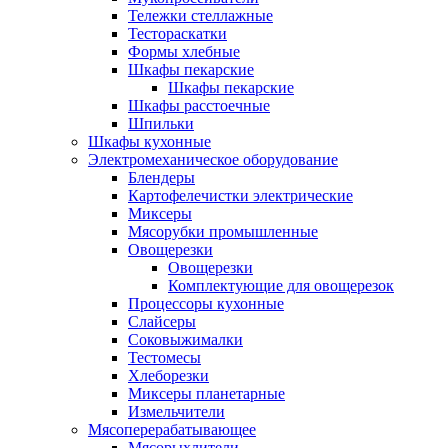
Тележки стеллажные
Тестораскатки
Формы хлебные
Шкафы пекарские
Шкафы пекарские
Шкафы расстоечные
Шпильки
Шкафы кухонные
Электромеханическое оборудование
Блендеры
Картофелечистки электрические
Миксеры
Мясорубки промышленные
Овощерезки
Овощерезки
Комплектующие для овощерезок
Процессоры кухонные
Слайсеры
Соковыжималки
Тестомесы
Хлеборезки
Миксеры планетарные
Измельчители
Мясоперерабатывающее
Мясорыхлители