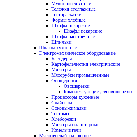
Мукопросеиватели
Тележки стеллажные
Тестораскатки
Формы хлебные
Шкафы пекарские
Шкафы пекарские
Шкафы расстоечные
Шпильки
Шкафы кухонные
Электромеханическое оборудование
Блендеры
Картофелечистки электрические
Миксеры
Мясорубки промышленные
Овощерезки
Овощерезки
Комплектующие для овощерезок
Процессоры кухонные
Слайсеры
Соковыжималки
Тестомесы
Хлеборезки
Миксеры планетарные
Измельчители
Мясоперерабатывающее