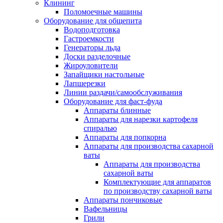
Клининг
Поломоечные машины
Оборудование для общепита
Водоподготовка
Гастроемкости
Генераторы льда
Доски разделочные
Жироуловители
Запайщики настольные
Лапшерезки
Линии раздачи/самообслуживания
Оборудование для фаст-фуда
Аппараты блинные
Аппараты для нарезки картофеля
спиралью
Аппараты для попкорна
Аппараты для производства сахарной
ваты
Аппараты для производства
сахарной ваты
Комплектующие для аппаратов
по производству сахарной ваты
Аппараты пончиковые
Вафельницы
Грили