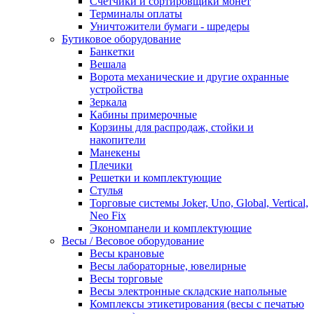
Счетчики и сортировщики монет
Терминалы оплаты
Уничтожители бумаги - шредеры
Бутиковое оборудование
Банкетки
Вешала
Ворота механические и другие охранные
устройства
Зеркала
Кабины примерочные
Корзины для распродаж, стойки и
накопители
Манекены
Плечики
Решетки и комплектующие
Стулья
Торговые системы Joker, Uno, Global, Vertical,
Neo Fix
Экономпанели и комплектующие
Весы / Весовое оборудование
Весы крановые
Весы лабораторные, ювелирные
Весы торговые
Весы электронные складские напольные
Комплексы этикетирования (весы с печатью