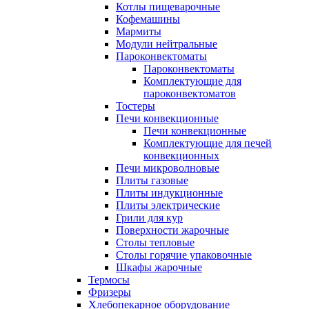
Котлы пищеварочные
Кофемашины
Мармиты
Модули нейтральные
Пароконвектоматы
Пароконвектоматы
Комплектующие для
пароконвектоматов
Тостеры
Печи конвекционные
Печи конвекционные
Комплектующие для печей
конвекционных
Печи микроволновые
Плиты газовые
Плиты индукционные
Плиты электрические
Грили для кур
Поверхности жарочные
Столы тепловые
Столы горячие упаковочные
Шкафы жарочные
Термосы
Фризеры
Хлебопекарное оборудование