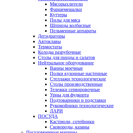
Мясорыхлители
Фаршемешалки
Куттеры
Пилы для мяса
Шприцы колбасные
Пельменные аппараты
Дегидраторы
Автоклавы
Термостаты
Колоды разрубочные
Столы для пиццы и салатов
Нейтральное оборудование
Ванны моечные
Полки кухонные настенные
Стеллажи технологические
Столы производственные
Тележки сервировочные
Урны для фудкорта
Подтоварники и подставки
Рукомойники технологические
ЛАРИ
ПОСУДА
Кастрюли, сотейники
Сковороды, казаны
Посудомоечные машины