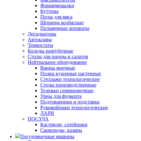
Фаршемешалки
Куттеры
Пилы для мяса
Шприцы колбасные
Пельменные аппараты
Дегидраторы
Автоклавы
Термостаты
Колоды разрубочные
Столы для пиццы и салатов
Нейтральное оборудование
Ванны моечные
Полки кухонные настенные
Стеллажи технологические
Столы производственные
Тележки сервировочные
Урны для фудкорта
Подтоварники и подставки
Рукомойники технологические
ЛАРИ
ПОСУДА
Кастрюли, сотейники
Сковороды, казаны
Посудомоечные машины