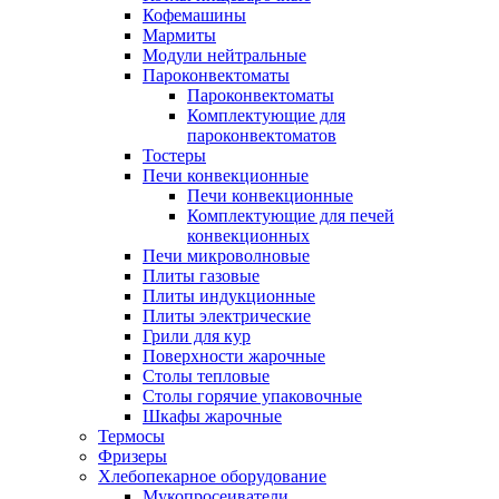
Кофемашины
Мармиты
Модули нейтральные
Пароконвектоматы
Пароконвектоматы
Комплектующие для
пароконвектоматов
Тостеры
Печи конвекционные
Печи конвекционные
Комплектующие для печей
конвекционных
Печи микроволновые
Плиты газовые
Плиты индукционные
Плиты электрические
Грили для кур
Поверхности жарочные
Столы тепловые
Столы горячие упаковочные
Шкафы жарочные
Термосы
Фризеры
Хлебопекарное оборудование
Мукопросеиватели