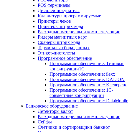
POS-терминалы
Дисплеи покупателя
Клавиатуры программируемые
Принтеры чеков
Принтеры штрих-кода
Расходные материалы и комплектующие
Ридеры магнитных карт
Сканеры штрих-кода
Терминалы сбора данных
Этикет-пистолеты
Программное обеспечение
Программное обеспечение: Типовые
конфигруации1С
Программное обеспечение: ilexx
Программное обеспечение: DALION
Программное обеспечение: Клеверенс
Программное обеспечение: 1С-
совместные конфигруации
Программное обеспечение: DataMobile
Банковское оборудование
Детекторы валют
Расходные материалы и комплектующие
Сейфы
Счетчики и сортировщики банкнот