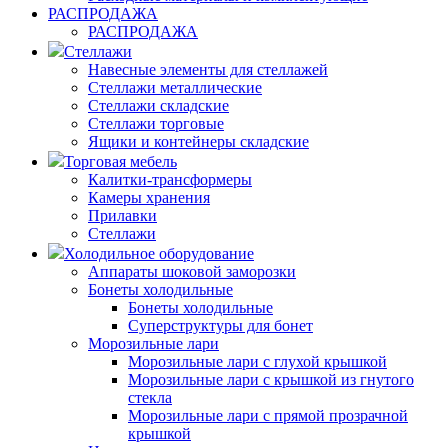
РАСПРОДАЖА
РАСПРОДАЖА
Стеллажи
Навесные элементы для стеллажей
Стеллажи металлические
Стеллажи складские
Стеллажи торговые
Ящики и контейнеры складские
Торговая мебель
Калитки-трансформеры
Камеры хранения
Прилавки
Стеллажи
Холодильное оборудование
Аппараты шоковой заморозки
Бонеты холодильные
Бонеты холодильные
Суперструктуры для бонет
Морозильные лари
Морозильные лари с глухой крышкой
Морозильные лари с крышкой из гнутого
стекла
Морозильные лари с прямой прозрачной
крышкой