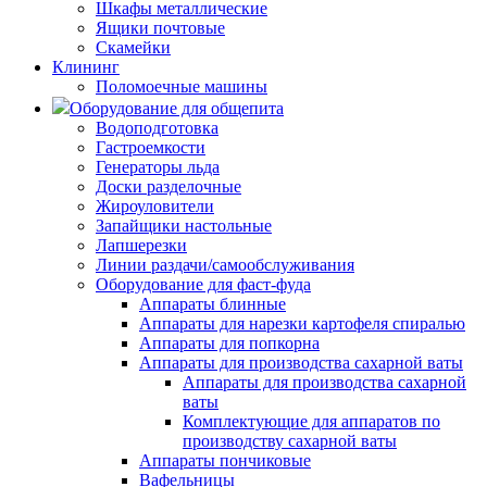
Шкафы металлические
Ящики почтовые
Скамейки
Клининг
Поломоечные машины
Оборудование для общепита
Водоподготовка
Гастроемкости
Генераторы льда
Доски разделочные
Жироуловители
Запайщики настольные
Лапшерезки
Линии раздачи/самообслуживания
Оборудование для фаст-фуда
Аппараты блинные
Аппараты для нарезки картофеля спиралью
Аппараты для попкорна
Аппараты для производства сахарной ваты
Аппараты для производства сахарной
ваты
Комплектующие для аппаратов по
производству сахарной ваты
Аппараты пончиковые
Вафельницы