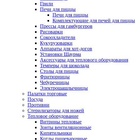
Грили
Печи для пиццы
Печи для пиццы
Комплектующие для печей для пиццы
Прессы для гамбургеров
Рисоварки
Сокоохладители
Кукурузоварки
Аппараты для хот-догов
Установки Шаурма
Аксессуары для теплового оборудования
Темперы для шоколада
Столы для пиццы
Фритюрницы
Чебуречницы
Электрошашлычницы
Палатки торговые
Посуда
Противни
Стерилизаторы для ножей
Тепловое оборудование
Витрины тепловые
Зонты вентиляционные
Кипятильники
Котлы пищеварочные