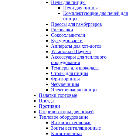
Печи для пиццы
Печи для пиццы
Комплектующие для печей для
пиццы
Прессы для гамбургеров
Рисоварки
Сокоохладители
Кукурузоварки
Аппараты для хот-догов
Установки Шаурма
Аксессуары для теплового
оборудования
Темперы для шоколада
Столы для пиццы
Фритюрницы
Чебуречницы
Электрошашлычницы
Палатки торговые
Посуда
Противни
Стерилизаторы для ножей
Тепловое оборудование
Витрины тепловые
Зонты вентиляционные
Кипятильники