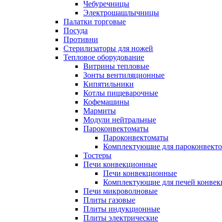
Чебуречницы
Электрошашлычницы
Палатки торговые
Посуда
Противни
Стерилизаторы для ножей
Тепловое оборудование
Витрины тепловые
Зонты вентиляционные
Кипятильники
Котлы пищеварочные
Кофемашины
Мармиты
Модули нейтральные
Пароконвектоматы
Пароконвектоматы
Комплектующие для пароконвекто
Тостеры
Печи конвекционные
Печи конвекционные
Комплектующие для печей конве
Печи микроволновые
Плиты газовые
Плиты индукционные
Плиты электрические