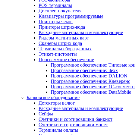
POS-терминалы
Дисплеи покупателя
Клавиатуры программируемые
Принтеры чеков
Принтеры штрих-кода
Расходные материалы и комплектующие
Ридеры магнитных карт
Сканеры штрих-кода
Терминалы сбора данных
Этикет-пистолеты
Программное обеспечение
Программное обеспечение: Типовые к
Программное обеспечение: ilexx
Программное обеспечение: DALION
Программное обеспечение: Клеверенс
Программное обеспечение: 1С-совмест
Программное обеспечение: DataMobile
Банковское оборудование
Детекторы валют
Расходные материалы и комплектующие
Сейфы
Счетчики и сортировщики банкнот
Счетчики и сортировщики монет
Терминалы оплаты