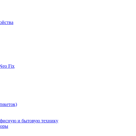
ойства
 Neo Fix
тикеток)
офисную и бытовую технику
поры