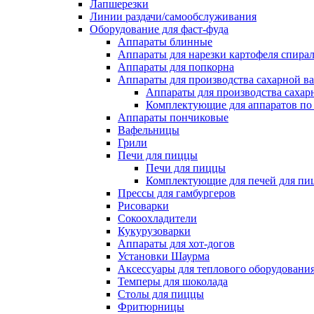
Лапшерезки
Линии раздачи/самообслуживания
Оборудование для фаст-фуда
Аппараты блинные
Аппараты для нарезки картофеля спира
Аппараты для попкорна
Аппараты для производства сахарной в
Аппараты для производства сахар
Комплектующие для аппаратов по 
Аппараты пончиковые
Вафельницы
Грили
Печи для пиццы
Печи для пиццы
Комплектующие для печей для пи
Прессы для гамбургеров
Рисоварки
Сокоохладители
Кукурузоварки
Аппараты для хот-догов
Установки Шаурма
Аксессуары для теплового оборудовани
Темперы для шоколада
Столы для пиццы
Фритюрницы