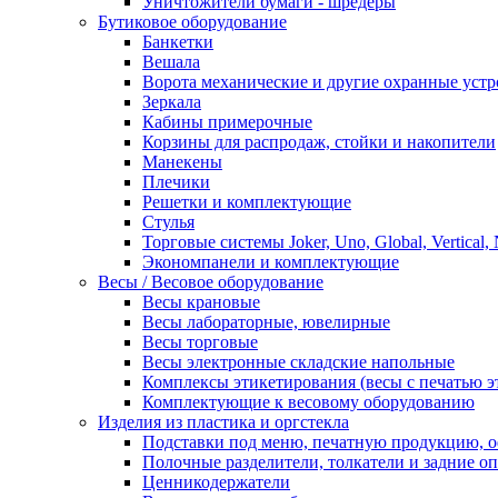
Уничтожители бумаги - шредеры
Бутиковое оборудование
Банкетки
Вешала
Ворота механические и другие охранные устр
Зеркала
Кабины примерочные
Корзины для распродаж, стойки и накопители
Манекены
Плечики
Решетки и комплектующие
Стулья
Торговые системы Joker, Uno, Global, Vertical,
Экономпанели и комплектующие
Весы / Весовое оборудование
Весы крановые
Весы лабораторные, ювелирные
Весы торговые
Весы электронные складские напольные
Комплексы этикетирования (весы с печатью э
Комплектующие к весовому оборудованию
Изделия из пластика и оргстекла
Подставки под меню, печатную продукцию, 
Полочные разделители, толкатели и задние о
Ценникодержатели