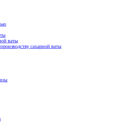
лью
аты
ной ваты
производству сахарной ваты
ццы
я