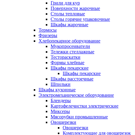
Грили для кур
Поверхности жарочные
Столы тепловые
Столы горячие упаковочные
Шкафы жарочные
Термосы
Фризеры
Хлебопекарное оборудование
Мукопросеиватели
Тележки стеллажные
Тестораскатки
Формы хлебные
Шкафы пекарские
Шкафы пекарские
Шкафы расстоечные
Шпильки
Шкафы кухонные
Электромеханическое оборудование
Блендеры
Картофелечистки электрические
Миксеры
Мясорубки промышленные
Овощерезки
Овощерезки
Комплектующие для овощерезок