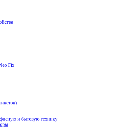
ойства
 Neo Fix
тикеток)
офисную и бытовую технику
поры