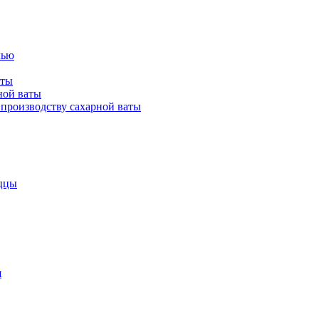
лью
аты
ной ваты
производству сахарной ваты
ццы
я