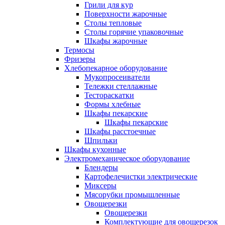
Грили для кур
Поверхности жарочные
Столы тепловые
Столы горячие упаковочные
Шкафы жарочные
Термосы
Фризеры
Хлебопекарное оборудование
Мукопросеиватели
Тележки стеллажные
Тестораскатки
Формы хлебные
Шкафы пекарские
Шкафы пекарские
Шкафы расстоечные
Шпильки
Шкафы кухонные
Электромеханическое оборудование
Блендеры
Картофелечистки электрические
Миксеры
Мясорубки промышленные
Овощерезки
Овощерезки
Комплектующие для овощерезок