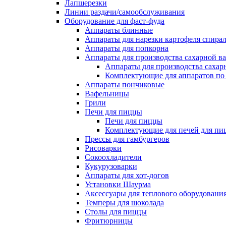
Лапшерезки
Линии раздачи/самообслуживания
Оборудование для фаст-фуда
Аппараты блинные
Аппараты для нарезки картофеля спира
Аппараты для попкорна
Аппараты для производства сахарной в
Аппараты для производства сахар
Комплектующие для аппаратов по 
Аппараты пончиковые
Вафельницы
Грили
Печи для пиццы
Печи для пиццы
Комплектующие для печей для пи
Прессы для гамбургеров
Рисоварки
Сокоохладители
Кукурузоварки
Аппараты для хот-догов
Установки Шаурма
Аксессуары для теплового оборудовани
Темперы для шоколада
Столы для пиццы
Фритюрницы