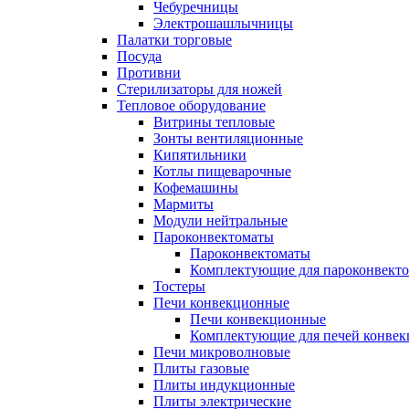
Чебуречницы
Электрошашлычницы
Палатки торговые
Посуда
Противни
Стерилизаторы для ножей
Тепловое оборудование
Витрины тепловые
Зонты вентиляционные
Кипятильники
Котлы пищеварочные
Кофемашины
Мармиты
Модули нейтральные
Пароконвектоматы
Пароконвектоматы
Комплектующие для пароконвекто
Тостеры
Печи конвекционные
Печи конвекционные
Комплектующие для печей конве
Печи микроволновые
Плиты газовые
Плиты индукционные
Плиты электрические