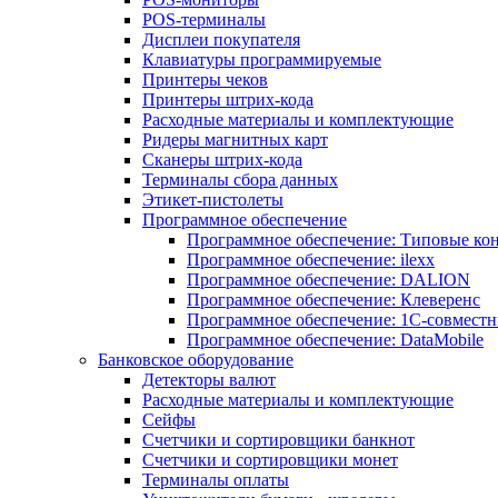
POS-терминалы
Дисплеи покупателя
Клавиатуры программируемые
Принтеры чеков
Принтеры штрих-кода
Расходные материалы и комплектующие
Ридеры магнитных карт
Сканеры штрих-кода
Терминалы сбора данных
Этикет-пистолеты
Программное обеспечение
Программное обеспечение: Типовые к
Программное обеспечение: ilexx
Программное обеспечение: DALION
Программное обеспечение: Клеверенс
Программное обеспечение: 1С-совмест
Программное обеспечение: DataMobile
Банковское оборудование
Детекторы валют
Расходные материалы и комплектующие
Сейфы
Счетчики и сортировщики банкнот
Счетчики и сортировщики монет
Терминалы оплаты