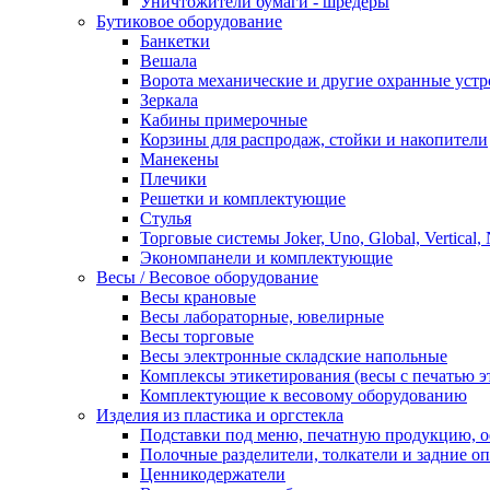
Уничтожители бумаги - шредеры
Бутиковое оборудование
Банкетки
Вешала
Ворота механические и другие охранные устр
Зеркала
Кабины примерочные
Корзины для распродаж, стойки и накопители
Манекены
Плечики
Решетки и комплектующие
Стулья
Торговые системы Joker, Uno, Global, Vertical,
Экономпанели и комплектующие
Весы / Весовое оборудование
Весы крановые
Весы лабораторные, ювелирные
Весы торговые
Весы электронные складские напольные
Комплексы этикетирования (весы с печатью э
Комплектующие к весовому оборудованию
Изделия из пластика и оргстекла
Подставки под меню, печатную продукцию, 
Полочные разделители, толкатели и задние о
Ценникодержатели