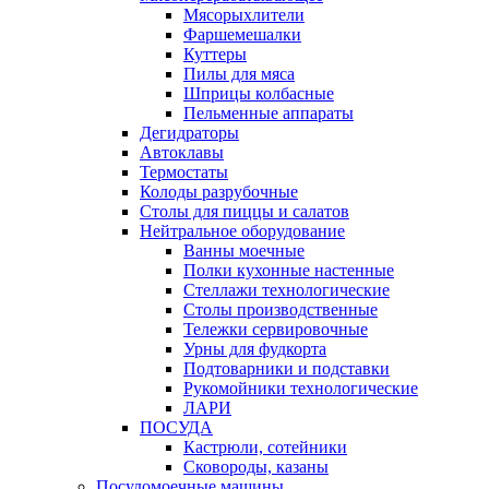
Мясорыхлители
Фаршемешалки
Куттеры
Пилы для мяса
Шприцы колбасные
Пельменные аппараты
Дегидраторы
Автоклавы
Термостаты
Колоды разрубочные
Столы для пиццы и салатов
Нейтральное оборудование
Ванны моечные
Полки кухонные настенные
Стеллажи технологические
Столы производственные
Тележки сервировочные
Урны для фудкорта
Подтоварники и подставки
Рукомойники технологические
ЛАРИ
ПОСУДА
Кастрюли, сотейники
Сковороды, казаны
Посудомоечные машины