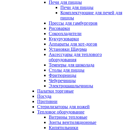
Печи для пиццы
Печи для пиццы
Комплектующие для печей для
пиццы
Прессы для гамбургеров
Рисоварки
Сокоохладители
Кукурузоварки
Аппараты для хот-догов
Установки Шаурма
Аксессуары для теплового
оборудования
Темперы для шоколада
Столы для пиццы
Фритюрницы
Чебуречницы
Электрошашлычницы
Палатки торговые
Посуда
Противни
Стерилизаторы для ножей
Тепловое оборудование
Витрины тепловые
Зонты вентиляционные
Кипятильники