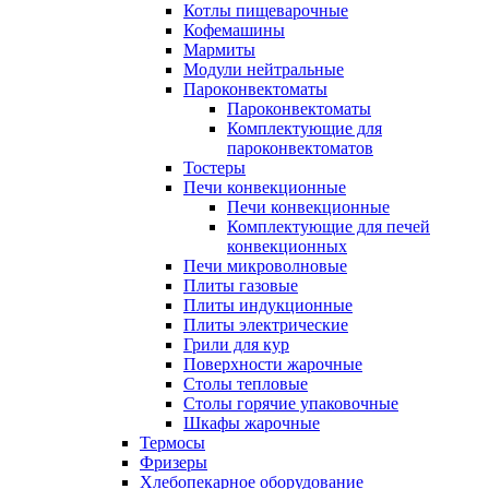
Котлы пищеварочные
Кофемашины
Мармиты
Модули нейтральные
Пароконвектоматы
Пароконвектоматы
Комплектующие для
пароконвектоматов
Тостеры
Печи конвекционные
Печи конвекционные
Комплектующие для печей
конвекционных
Печи микроволновые
Плиты газовые
Плиты индукционные
Плиты электрические
Грили для кур
Поверхности жарочные
Столы тепловые
Столы горячие упаковочные
Шкафы жарочные
Термосы
Фризеры
Хлебопекарное оборудование