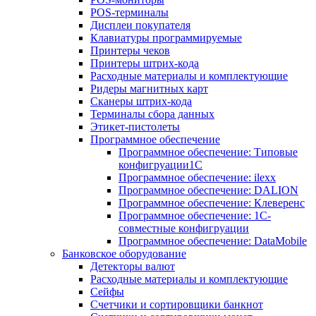
POS-терминалы
Дисплеи покупателя
Клавиатуры программируемые
Принтеры чеков
Принтеры штрих-кода
Расходные материалы и комплектующие
Ридеры магнитных карт
Сканеры штрих-кода
Терминалы сбора данных
Этикет-пистолеты
Программное обеспечение
Программное обеспечение: Типовые
конфигруации1С
Программное обеспечение: ilexx
Программное обеспечение: DALION
Программное обеспечение: Клеверенс
Программное обеспечение: 1С-
совместные конфигруации
Программное обеспечение: DataMobile
Банковское оборудование
Детекторы валют
Расходные материалы и комплектующие
Сейфы
Счетчики и сортировщики банкнот