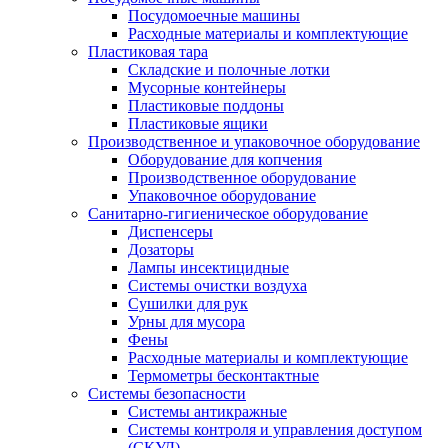
Посудомоечные машины
Расходные материалы и комплектующие
Пластиковая тара
Складские и полочные лотки
Мусорные контейнеры
Пластиковые поддоны
Пластиковые ящики
Производственное и упаковочное оборудование
Оборудование для копчения
Производственное оборудование
Упаковочное оборудование
Санитарно-гигиеническое оборудование
Диспенсеры
Дозаторы
Лампы инсектицидные
Системы очистки воздуха
Сушилки для рук
Урны для мусора
Фены
Расходные материалы и комплектующие
Термометры бесконтактные
Системы безопасности
Системы антикражные
Системы контроля и управления доступом
(СКУД)