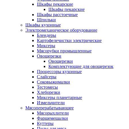
Шкафы пекарские
Шкафы пекарские
Шкафы расстоечные
Шпильки
Шкафы кухонные
Электромеханическое оборудование
Блендеры
Картофелечистки электрические
Миксеры
Мясорубки промышленные
Овощерезки
Овощерезки
Комплектующие для овощерезок
Процессоры кухонные
Слайсеры
Соковыжималки
Тестомесы
Хлеборезки
Миксеры планетарные
Измельчители
Мясоперерабатывающее
Мясорыхлители
Фаршемешалки
Куттеры
Пилы для мяса