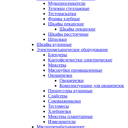
Мукопросеиватели
Тележки стеллажные
Тестораскатки
Формы хлебные
Шкафы пекарские
Шкафы пекарские
Шкафы расстоечные
Шпильки
Шкафы кухонные
Электромеханическое оборудование
Блендеры
Картофелечистки электрические
Миксеры
Мясорубки промышленные
Овощерезки
Овощерезки
Комплектующие для овощерезок
Процессоры кухонные
Слайсеры
Соковыжималки
Тестомесы
Хлеборезки
Миксеры планетарные
Измельчители
Мясоперерабатывающее