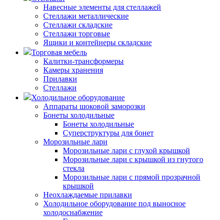
Навесные элементы для стеллажей
Стеллажи металлические
Стеллажи складские
Стеллажи торговые
Ящики и контейнеры складские
Торговая мебель
Калитки-трансформеры
Камеры хранения
Прилавки
Стеллажи
Холодильное оборудование
Аппараты шоковой заморозки
Бонеты холодильные
Бонеты холодильные
Суперструктуры для бонет
Морозильные лари
Морозильные лари с глухой крышкой
Морозильные лари с крышкой из гнутого
стекла
Морозильные лари с прямой прозрачной
крышкой
Неохлаждаемые прилавки
Холодильное оборудование под выносное
холодоснабжение