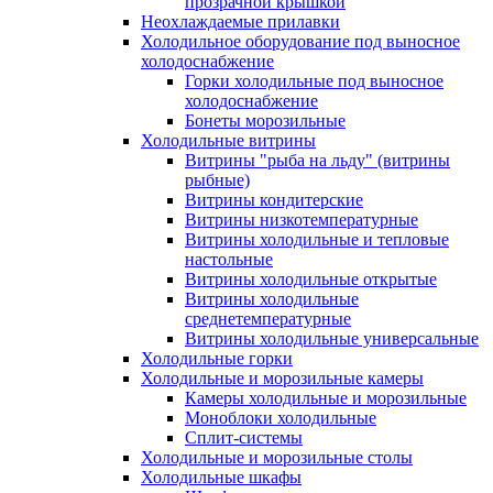
прозрачной крышкой
Неохлаждаемые прилавки
Холодильное оборудование под выносное
холодоснабжение
Горки холодильные под выносное
холодоснабжение
Бонеты морозильные
Холодильные витрины
Витрины "рыба на льду" (витрины
рыбные)
Витрины кондитерские
Витрины низкотемпературные
Витрины холодильные и тепловые
настольные
Витрины холодильные открытые
Витрины холодильные
среднетемпературные
Витрины холодильные универсальные
Холодильные горки
Холодильные и морозильные камеры
Камеры холодильные и морозильные
Моноблоки холодильные
Сплит-системы
Холодильные и морозильные столы
Холодильные шкафы