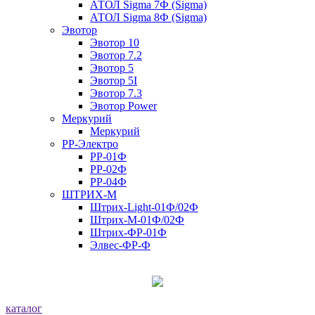
АТОЛ Sigma 7Ф (Sigma)
АТОЛ Sigma 8Ф (Sigma)
Эвотор
Эвотор 10
Эвотор 7.2
Эвотор 5
Эвотор 5I
Эвотор 7.3
Эвотор Power
Меркурий
Меркурий
РР-Электро
РР-01Ф
РР-02Ф
РР-04Ф
ШТРИХ-М
Штрих-Light-01Ф/02Ф
Штрих-М-01Ф/02Ф
Штрих-ФР-01Ф
Элвес-ФР-Ф
каталог