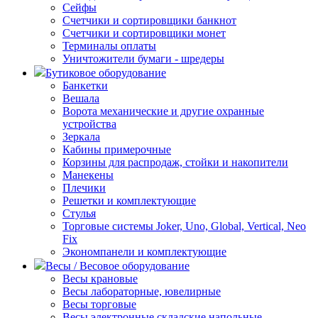
Сейфы
Счетчики и сортировщики банкнот
Счетчики и сортировщики монет
Терминалы оплаты
Уничтожители бумаги - шредеры
Бутиковое оборудование
Банкетки
Вешала
Ворота механические и другие охранные
устройства
Зеркала
Кабины примерочные
Корзины для распродаж, стойки и накопители
Манекены
Плечики
Решетки и комплектующие
Стулья
Торговые системы Joker, Uno, Global, Vertical, Neo
Fix
Экономпанели и комплектующие
Весы / Весовое оборудование
Весы крановые
Весы лабораторные, ювелирные
Весы торговые
Весы электронные складские напольные