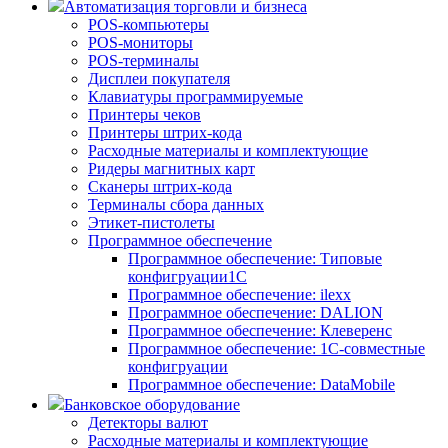
Автоматизация торговли и бизнеса
POS-компьютеры
POS-мониторы
POS-терминалы
Дисплеи покупателя
Клавиатуры программируемые
Принтеры чеков
Принтеры штрих-кода
Расходные материалы и комплектующие
Ридеры магнитных карт
Сканеры штрих-кода
Терминалы сбора данных
Этикет-пистолеты
Программное обеспечение
Программное обеспечение: Типовые
конфигруации1С
Программное обеспечение: ilexx
Программное обеспечение: DALION
Программное обеспечение: Клеверенс
Программное обеспечение: 1С-совместные
конфигруации
Программное обеспечение: DataMobile
Банковское оборудование
Детекторы валют
Расходные материалы и комплектующие