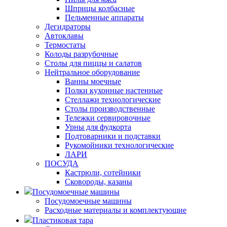
Шприцы колбасные
Пельменные аппараты
Дегидраторы
Автоклавы
Термостаты
Колоды разрубочные
Столы для пиццы и салатов
Нейтральное оборудование
Ванны моечные
Полки кухонные настенные
Стеллажи технологические
Столы производственные
Тележки сервировочные
Урны для фудкорта
Подтоварники и подставки
Рукомойники технологические
ЛАРИ
ПОСУДА
Кастрюли, сотейники
Сковороды, казаны
Посудомоечные машины
Посудомоечные машины
Расходные материалы и комплектующие
Пластиковая тара