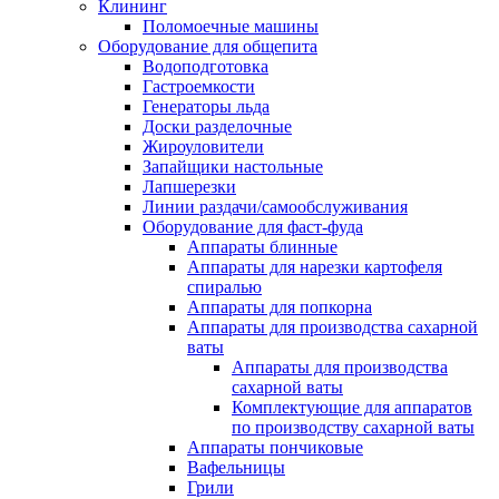
Клининг
Поломоечные машины
Оборудование для общепита
Водоподготовка
Гастроемкости
Генераторы льда
Доски разделочные
Жироуловители
Запайщики настольные
Лапшерезки
Линии раздачи/самообслуживания
Оборудование для фаст-фуда
Аппараты блинные
Аппараты для нарезки картофеля
спиралью
Аппараты для попкорна
Аппараты для производства сахарной
ваты
Аппараты для производства
сахарной ваты
Комплектующие для аппаратов
по производству сахарной ваты
Аппараты пончиковые
Вафельницы
Грили