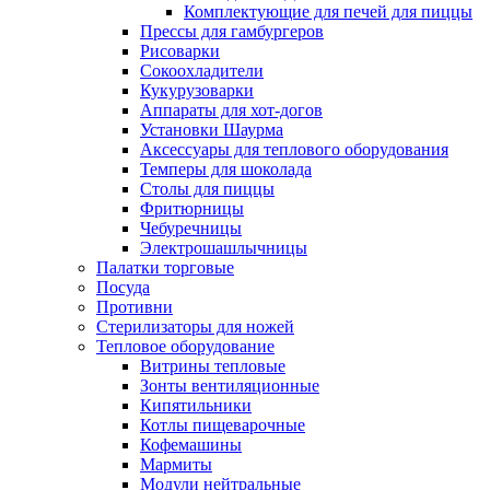
Комплектующие для печей для пиццы
Прессы для гамбургеров
Рисоварки
Сокоохладители
Кукурузоварки
Аппараты для хот-догов
Установки Шаурма
Аксессуары для теплового оборудования
Темперы для шоколада
Столы для пиццы
Фритюрницы
Чебуречницы
Электрошашлычницы
Палатки торговые
Посуда
Противни
Стерилизаторы для ножей
Тепловое оборудование
Витрины тепловые
Зонты вентиляционные
Кипятильники
Котлы пищеварочные
Кофемашины
Мармиты
Модули нейтральные