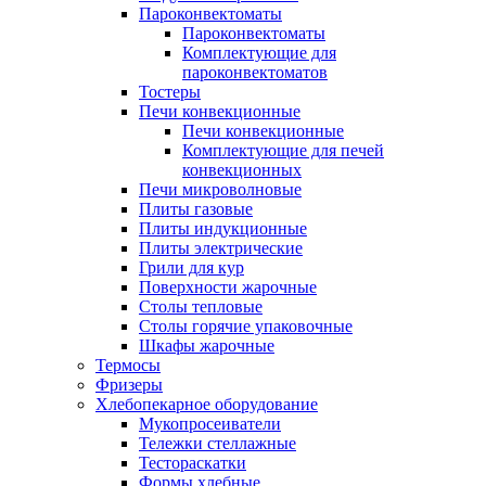
Пароконвектоматы
Пароконвектоматы
Комплектующие для
пароконвектоматов
Тостеры
Печи конвекционные
Печи конвекционные
Комплектующие для печей
конвекционных
Печи микроволновые
Плиты газовые
Плиты индукционные
Плиты электрические
Грили для кур
Поверхности жарочные
Столы тепловые
Столы горячие упаковочные
Шкафы жарочные
Термосы
Фризеры
Хлебопекарное оборудование
Мукопросеиватели
Тележки стеллажные
Тестораскатки
Формы хлебные