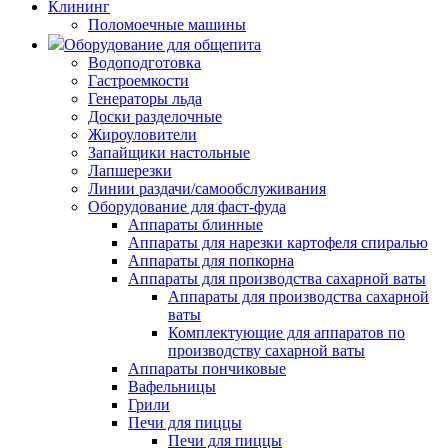
Клининг
Поломоечные машины
Оборудование для общепита
Водоподготовка
Гастроемкости
Генераторы льда
Доски разделочные
Жироуловители
Запайщики настольные
Лапшерезки
Линии раздачи/самообслуживания
Оборудование для фаст-фуда
Аппараты блинные
Аппараты для нарезки картофеля спиралью
Аппараты для попкорна
Аппараты для производства сахарной ваты
Аппараты для производства сахарной
ваты
Комплектующие для аппаратов по
производству сахарной ваты
Аппараты пончиковые
Вафельницы
Грили
Печи для пиццы
Печи для пиццы