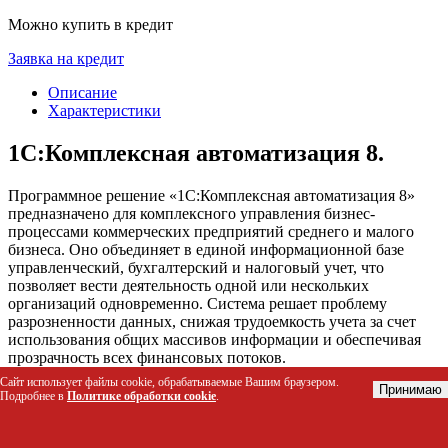
Можно купить в кредит
Заявка на кредит
Описание
Характеристики
1С:Комплексная автоматизация 8.
Программное решение «1С:Комплексная автоматизация 8»
предназначено для комплексного управления бизнес-
процессами коммерческих предприятий среднего и малого
бизнеса. Оно объединяет в единой информационной базе
управленческий, бухгалтерский и налоговый учет, что
позволяет вести деятельность одной или нескольких
организаций одновременно. Система решает проблему
разрозненности данных, снижая трудоемкость учета за счет
использования общих массивов информации и обеспечивая
прозрачность всех финансовых потоков.
Сайт использует файлы cookie, обрабатываемые Вашим браузером.
Принимаю
Кому подойдет это решение
Подробнее в
Политике обработки cookie
.
Владельцы малого и среднего бизнеса, стремящиеся к