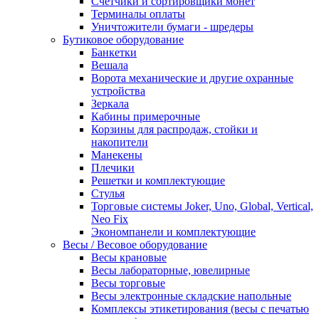
Счетчики и сортировщики монет
Терминалы оплаты
Уничтожители бумаги - шредеры
Бутиковое оборудование
Банкетки
Вешала
Ворота механические и другие охранные
устройства
Зеркала
Кабины примерочные
Корзины для распродаж, стойки и
накопители
Манекены
Плечики
Решетки и комплектующие
Стулья
Торговые системы Joker, Uno, Global, Vertical,
Neo Fix
Экономпанели и комплектующие
Весы / Весовое оборудование
Весы крановые
Весы лабораторные, ювелирные
Весы торговые
Весы электронные складские напольные
Комплексы этикетирования (весы с печатью