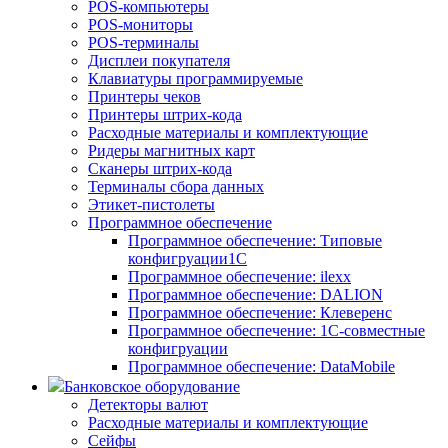
POS-компьютеры
POS-мониторы
POS-терминалы
Дисплеи покупателя
Клавиатуры программируемые
Принтеры чеков
Принтеры штрих-кода
Расходные материалы и комплектующие
Ридеры магнитных карт
Сканеры штрих-кода
Терминалы сбора данных
Этикет-пистолеты
Программное обеспечение
Программное обеспечение: Типовые
конфигруации1С
Программное обеспечение: ilexx
Программное обеспечение: DALION
Программное обеспечение: Клеверенс
Программное обеспечение: 1С-совместные
конфигруации
Программное обеспечение: DataMobile
Банковское оборудование
Детекторы валют
Расходные материалы и комплектующие
Сейфы