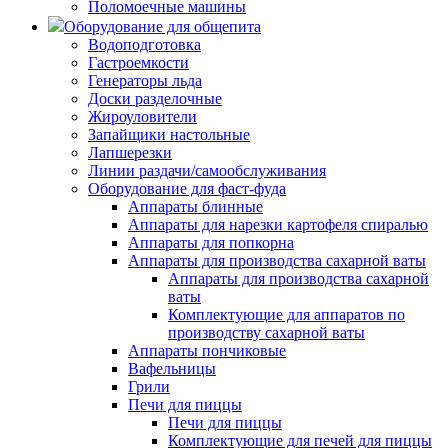
Поломоечные машины
Оборудование для общепита
Водоподготовка
Гастроемкости
Генераторы льда
Доски разделочные
Жироуловители
Запайщики настольные
Лапшерезки
Линии раздачи/самообслуживания
Оборудование для фаст-фуда
Аппараты блинные
Аппараты для нарезки картофеля спиралью
Аппараты для попкорна
Аппараты для производства сахарной ваты
Аппараты для производства сахарной
ваты
Комплектующие для аппаратов по
производству сахарной ваты
Аппараты пончиковые
Вафельницы
Грили
Печи для пиццы
Печи для пиццы
Комплектующие для печей для пиццы