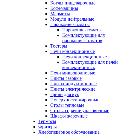
Котлы пищеварочные
Кофемашины
Мармиты
Модули нейтральные
Пароконвектоматы
Пароконвектоматы
Комплектующие для
пароконвектоматов
Тостеры
Печи конвекционные
Печи конвекционные
Комплектующие для печей
конвекционных
Печи микроволновые
Плиты газовые
Плиты индукционные
Плиты электрические
Грили для кур
Поверхности жарочные
Столы тепловые
Столы горячие упаковочные
Шкафы жарочные
Термосы
Фризеры
Хлебопекарное оборудование