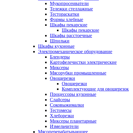
Мукопросеиватели
Тележки стеллажные
Тестораскатки
Формы хлебные
Шкафы пекарские
Шкафы пекарские
Шкафы расстоечные
Шпильки
Шкафы кухонные
Электромеханическое оборудование
Блендеры
Картофелечистки электрические
Миксеры
Мясорубки промышленные
Овощерезки
Овощерезки
Комплектующие для овощерезок
Процессоры кухонные
Слайсеры
Соковыжималки
Тестомесы
Хлеборезки
Миксеры планетарные
Измельчители
Мясоперерабатывающее