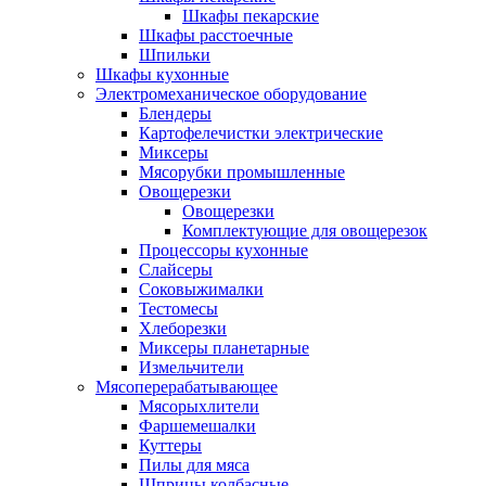
Шкафы пекарские
Шкафы расстоечные
Шпильки
Шкафы кухонные
Электромеханическое оборудование
Блендеры
Картофелечистки электрические
Миксеры
Мясорубки промышленные
Овощерезки
Овощерезки
Комплектующие для овощерезок
Процессоры кухонные
Слайсеры
Соковыжималки
Тестомесы
Хлеборезки
Миксеры планетарные
Измельчители
Мясоперерабатывающее
Мясорыхлители
Фаршемешалки
Куттеры
Пилы для мяса
Шприцы колбасные