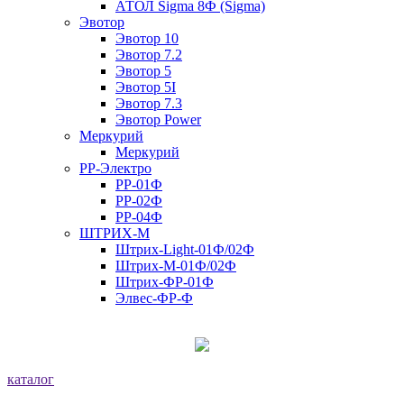
АТОЛ Sigma 8Ф (Sigma)
Эвотор
Эвотор 10
Эвотор 7.2
Эвотор 5
Эвотор 5I
Эвотор 7.3
Эвотор Power
Меркурий
Меркурий
РР-Электро
РР-01Ф
РР-02Ф
РР-04Ф
ШТРИХ-М
Штрих-Light-01Ф/02Ф
Штрих-М-01Ф/02Ф
Штрих-ФР-01Ф
Элвес-ФР-Ф
каталог