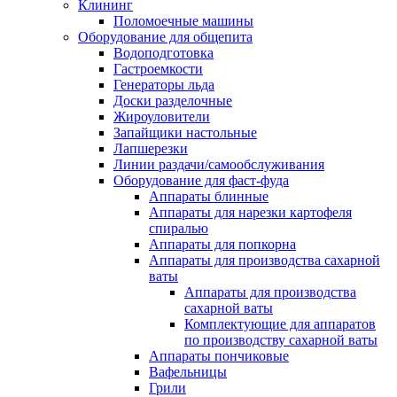
Клининг
Поломоечные машины
Оборудование для общепита
Водоподготовка
Гастроемкости
Генераторы льда
Доски разделочные
Жироуловители
Запайщики настольные
Лапшерезки
Линии раздачи/самообслуживания
Оборудование для фаст-фуда
Аппараты блинные
Аппараты для нарезки картофеля
спиралью
Аппараты для попкорна
Аппараты для производства сахарной
ваты
Аппараты для производства
сахарной ваты
Комплектующие для аппаратов
по производству сахарной ваты
Аппараты пончиковые
Вафельницы
Грили