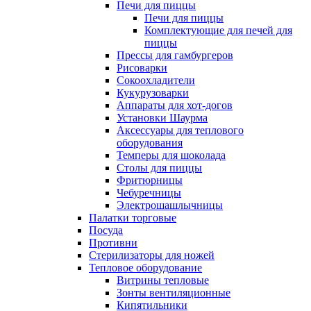
Печи для пиццы
Печи для пиццы
Комплектующие для печей для
пиццы
Прессы для гамбургеров
Рисоварки
Сокоохладители
Кукурузоварки
Аппараты для хот-догов
Установки Шаурма
Аксессуары для теплового
оборудования
Темперы для шоколада
Столы для пиццы
Фритюрницы
Чебуречницы
Электрошашлычницы
Палатки торговые
Посуда
Противни
Стерилизаторы для ножей
Тепловое оборудование
Витрины тепловые
Зонты вентиляционные
Кипятильники