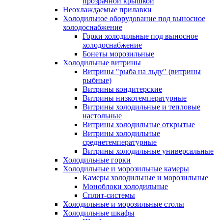
прозрачной крышкой
Неохлаждаемые прилавки
Холодильное оборудование под выносное
холодоснабжение
Горки холодильные под выносное
холодоснабжение
Бонеты морозильные
Холодильные витрины
Витрины "рыба на льду" (витрины
рыбные)
Витрины кондитерские
Витрины низкотемпературные
Витрины холодильные и тепловые
настольные
Витрины холодильные открытые
Витрины холодильные
среднетемпературные
Витрины холодильные универсальные
Холодильные горки
Холодильные и морозильные камеры
Камеры холодильные и морозильные
Моноблоки холодильные
Сплит-системы
Холодильные и морозильные столы
Холодильные шкафы