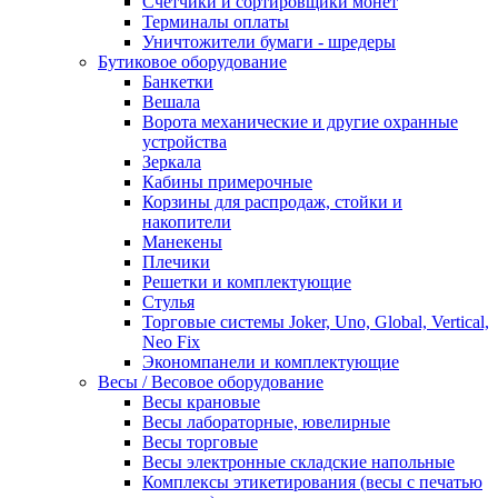
Счетчики и сортировщики монет
Терминалы оплаты
Уничтожители бумаги - шредеры
Бутиковое оборудование
Банкетки
Вешала
Ворота механические и другие охранные
устройства
Зеркала
Кабины примерочные
Корзины для распродаж, стойки и
накопители
Манекены
Плечики
Решетки и комплектующие
Стулья
Торговые системы Joker, Uno, Global, Vertical,
Neo Fix
Экономпанели и комплектующие
Весы / Весовое оборудование
Весы крановые
Весы лабораторные, ювелирные
Весы торговые
Весы электронные складские напольные
Комплексы этикетирования (весы с печатью