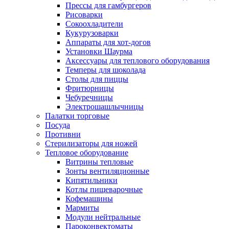
Прессы для гамбургеров
Рисоварки
Сокоохладители
Кукурузоварки
Аппараты для хот-догов
Установки Шаурма
Аксессуары для теплового оборудования
Темперы для шоколада
Столы для пиццы
Фритюрницы
Чебуречницы
Электрошашлычницы
Палатки торговые
Посуда
Противни
Стерилизаторы для ножей
Тепловое оборудование
Витрины тепловые
Зонты вентиляционные
Кипятильники
Котлы пищеварочные
Кофемашины
Мармиты
Модули нейтральные
Пароконвектоматы