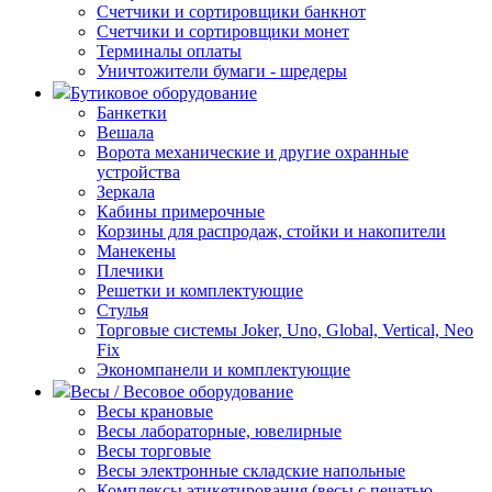
Счетчики и сортировщики банкнот
Счетчики и сортировщики монет
Терминалы оплаты
Уничтожители бумаги - шредеры
Бутиковое оборудование
Банкетки
Вешала
Ворота механические и другие охранные
устройства
Зеркала
Кабины примерочные
Корзины для распродаж, стойки и накопители
Манекены
Плечики
Решетки и комплектующие
Стулья
Торговые системы Joker, Uno, Global, Vertical, Neo
Fix
Экономпанели и комплектующие
Весы / Весовое оборудование
Весы крановые
Весы лабораторные, ювелирные
Весы торговые
Весы электронные складские напольные
Комплексы этикетирования (весы с печатью