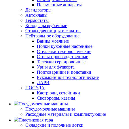
Пельменные аппараты
Дегидраторы
Автоклавы
Термостаты
Колоды разрубочные
Столы для пиццы и салатов
Нейтральное оборудование
Ванны моечные
Полки кухонные настенные
Стеллажи технологические
Столы производственные
Тележки сервировочные
Урны для фудкорта
Подтоварники и подставки
Рукомойники технологические
ЛАРИ
ПОСУДА
Кастрюли, сотейники
Сковороды, казаны
Посудомоечные машины
Посудомоечные машины
Расходные материалы и комплектующие
Пластиковая тара
Складские и полочные лотки