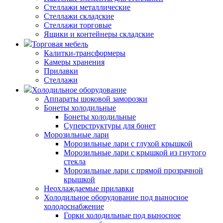
Стеллажи металлические
Стеллажи складские
Стеллажи торговые
Ящики и контейнеры складские
Торговая мебель
Калитки-трансформеры
Камеры хранения
Прилавки
Стеллажи
Холодильное оборудование
Аппараты шоковой заморозки
Бонеты холодильные
Бонеты холодильные
Суперструктуры для бонет
Морозильные лари
Морозильные лари с глухой крышкой
Морозильные лари с крышкой из гнутого
стекла
Морозильные лари с прямой прозрачной
крышкой
Неохлаждаемые прилавки
Холодильное оборудование под выносное
холодоснабжение
Горки холодильные под выносное