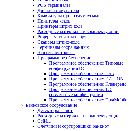
POS-терминалы
Дисплеи покупателя
Клавиатуры программируемые
Принтеры чеков
Принтеры штрих-кода
Расходные материалы и комплектующие
Ридеры магнитных карт
Сканеры штрих-кода
Терминалы сбора данных
Этикет-пистолеты
Программное обеспечение
Программное обеспечение: Типовые
конфигруации1С
Программное обеспечение: ilexx
Программное обеспечение: DALION
Программное обеспечение: Клеверенс
Программное обеспечение: 1С-
совместные конфигруации
Программное обеспечение: DataMobile
Банковское оборудование
Детекторы валют
Расходные материалы и комплектующие
Сейфы
Счетчики и сортировщики банкнот