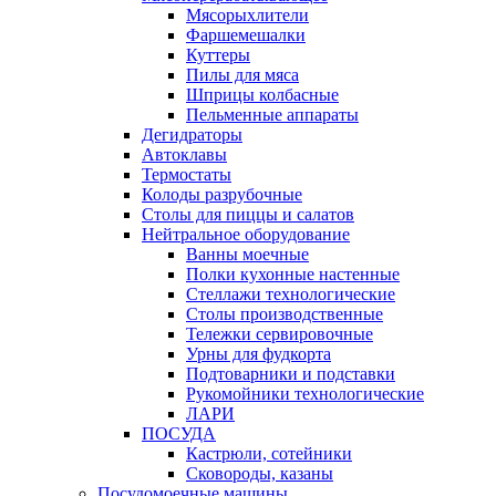
Мясорыхлители
Фаршемешалки
Куттеры
Пилы для мяса
Шприцы колбасные
Пельменные аппараты
Дегидраторы
Автоклавы
Термостаты
Колоды разрубочные
Столы для пиццы и салатов
Нейтральное оборудование
Ванны моечные
Полки кухонные настенные
Стеллажи технологические
Столы производственные
Тележки сервировочные
Урны для фудкорта
Подтоварники и подставки
Рукомойники технологические
ЛАРИ
ПОСУДА
Кастрюли, сотейники
Сковороды, казаны
Посудомоечные машины