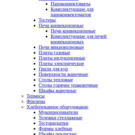
Пароконвектоматы
Комплектующие для
пароконвектоматов
Тостеры
Печи конвекционные
Печи конвекционные
Комплектующие для печей
конвекционных
Печи микроволновые
Плиты газовые
Плиты индукционные
Плиты электрические
Грили для кур
Поверхности жарочные
Столы тепловые
Столы горячие упаковочные
Шкафы жарочные
Термосы
Фризеры
Хлебопекарное оборудование
Мукопросеиватели
Тележки стеллажные
Тестораскатки
Формы хлебные
Шкафы пекарские