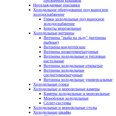
прозрачной крышкой
Неохлаждаемые прилавки
Холодильное оборудование под выносное
холодоснабжение
Горки холодильные под выносное
холодоснабжение
Бонеты морозильные
Холодильные витрины
Витрины "рыба на льду" (витрины
рыбные)
Витрины кондитерские
Витрины низкотемпературные
Витрины холодильные и тепловые
настольные
Витрины холодильные открытые
Витрины холодильные
среднетемпературные
Витрины холодильные универсальные
Холодильные горки
Холодильные и морозильные камеры
Камеры холодильные и морозильные
Моноблоки холодильные
Сплит-системы
Холодильные и морозильные столы
Холодильные шкафы