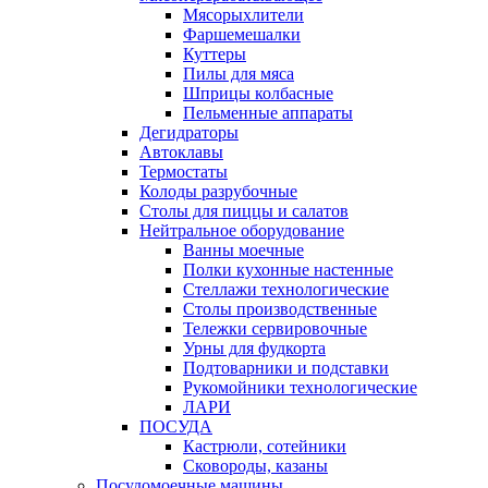
Мясорыхлители
Фаршемешалки
Куттеры
Пилы для мяса
Шприцы колбасные
Пельменные аппараты
Дегидраторы
Автоклавы
Термостаты
Колоды разрубочные
Столы для пиццы и салатов
Нейтральное оборудование
Ванны моечные
Полки кухонные настенные
Стеллажи технологические
Столы производственные
Тележки сервировочные
Урны для фудкорта
Подтоварники и подставки
Рукомойники технологические
ЛАРИ
ПОСУДА
Кастрюли, сотейники
Сковороды, казаны
Посудомоечные машины