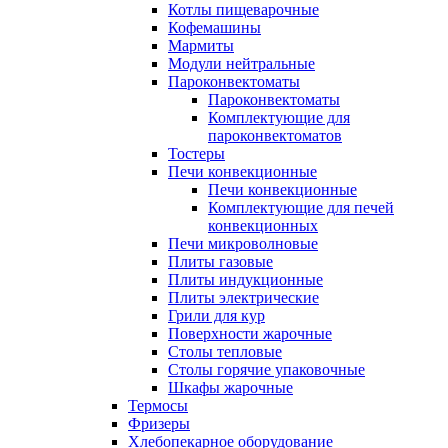
Котлы пищеварочные
Кофемашины
Мармиты
Модули нейтральные
Пароконвектоматы
Пароконвектоматы
Комплектующие для
пароконвектоматов
Тостеры
Печи конвекционные
Печи конвекционные
Комплектующие для печей
конвекционных
Печи микроволновые
Плиты газовые
Плиты индукционные
Плиты электрические
Грили для кур
Поверхности жарочные
Столы тепловые
Столы горячие упаковочные
Шкафы жарочные
Термосы
Фризеры
Хлебопекарное оборудование