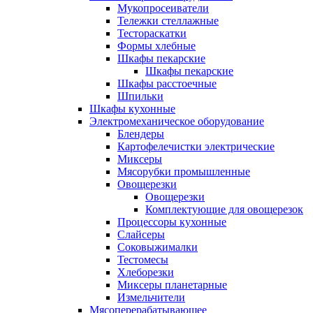
Мукопросеиватели
Тележки стеллажные
Тестораскатки
Формы хлебные
Шкафы пекарские
Шкафы пекарские
Шкафы расстоечные
Шпильки
Шкафы кухонные
Электромеханическое оборудование
Блендеры
Картофелечистки электрические
Миксеры
Мясорубки промышленные
Овощерезки
Овощерезки
Комплектующие для овощерезок
Процессоры кухонные
Слайсеры
Соковыжималки
Тестомесы
Хлеборезки
Миксеры планетарные
Измельчители
Мясоперерабатывающее