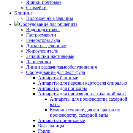
Ящики почтовые
Скамейки
Клининг
Поломоечные машины
Оборудование для общепита
Водоподготовка
Гастроемкости
Генераторы льда
Доски разделочные
Жироуловители
Запайщики настольные
Лапшерезки
Линии раздачи/самообслуживания
Оборудование для фаст-фуда
Аппараты блинные
Аппараты для нарезки картофеля спиралью
Аппараты для попкорна
Аппараты для производства сахарной ваты
Аппараты для производства сахарной
ваты
Комплектующие для аппаратов по
производству сахарной ваты
Аппараты пончиковые
Вафельницы
Грили