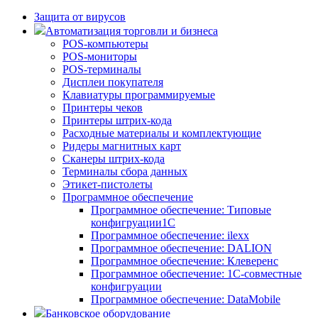
Защита от вирусов
Автоматизация торговли и бизнеса
POS-компьютеры
POS-мониторы
POS-терминалы
Дисплеи покупателя
Клавиатуры программируемые
Принтеры чеков
Принтеры штрих-кода
Расходные материалы и комплектующие
Ридеры магнитных карт
Сканеры штрих-кода
Терминалы сбора данных
Этикет-пистолеты
Программное обеспечение
Программное обеспечение: Типовые
конфигруации1С
Программное обеспечение: ilexx
Программное обеспечение: DALION
Программное обеспечение: Клеверенс
Программное обеспечение: 1С-совместные
конфигруации
Программное обеспечение: DataMobile
Банковское оборудование