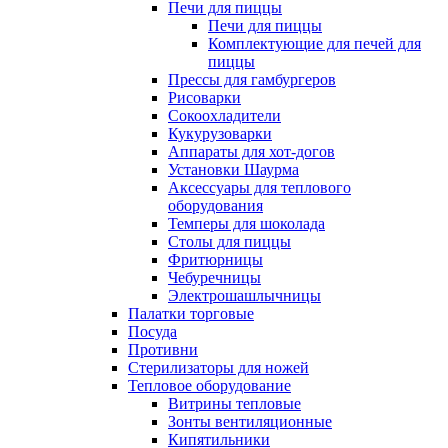
Печи для пиццы
Печи для пиццы
Комплектующие для печей для
пиццы
Прессы для гамбургеров
Рисоварки
Сокоохладители
Кукурузоварки
Аппараты для хот-догов
Установки Шаурма
Аксессуары для теплового
оборудования
Темперы для шоколада
Столы для пиццы
Фритюрницы
Чебуречницы
Электрошашлычницы
Палатки торговые
Посуда
Противни
Стерилизаторы для ножей
Тепловое оборудование
Витрины тепловые
Зонты вентиляционные
Кипятильники