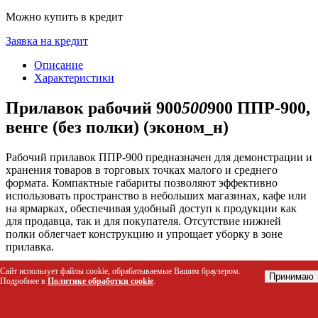
Можно купить в кредит
Заявка на кредит
Описание
Характеристики
Прилавок рабочий 900
500
900 ППР-900,
венге (без полки) (эконом_н)
Рабочий прилавок ППР-900 предназначен для демонстрации и
хранения товаров в торговых точках малого и среднего
формата. Компактные габариты позволяют эффективно
использовать пространство в небольших магазинах, кафе или
на ярмарках, обеспечивая удобный доступ к продукции как
для продавца, так и для покупателя. Отсутствие нижней
полки облегчает конструкцию и упрощает уборку в зоне
прилавка.
Сайт использует файлы cookie, обрабатываемые Вашим браузером.
Кому подойдет этот товар
Принимаю
Подробнее в
Политике обработки cookie
.
Владельцам мини-маркетов и ларьков для продажи
продуктов питания или сопутствующих товаров.