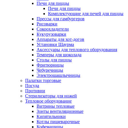
Печи для пиццы
Печи для пиццы
Комплектующие для печей для пиццы
Прессы для гамбургеров
Рисоварки
Сокоохладители
Кукурузоварки
Аппараты для хот-догов
Установки Шаурма
Аксессуары для теплового оборудования
Темперы для шоколада
Столы для пиццы
Фритюрницы
Чебуречницы
Электрошашлычницы
Палатки торговые
Посуда
Противни
Стерилизаторы для ножей
Тепловое оборудование
Витрины тепловые
Зонты вентиляционные
Кипятильники
Котлы пищеварочные
Кофемашины