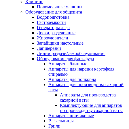
Клининг
Поломоечные машины
Оборудование для общепита
Водоподготовка
Гастроемкости
Генераторы льда
Доски разделочные
Жироуловители
Запайщики настольные
Лапшерезки
Линии раздачи/самообслуживания
Оборудование для фаст-фуда
Аппараты блинные
Аппараты для нарезки картофеля
спиралью
Аппараты для попкорна
Аппараты для производства сахарной
ваты
Аппараты для производства
сахарной ваты
Комплектующие для аппаратов
по производству сахарной ваты
Аппараты пончиковые
Вафельницы
Грили