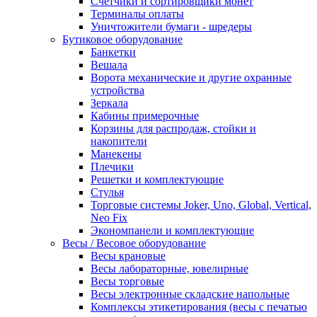
Счетчики и сортировщики монет
Терминалы оплаты
Уничтожители бумаги - шредеры
Бутиковое оборудование
Банкетки
Вешала
Ворота механические и другие охранные
устройства
Зеркала
Кабины примерочные
Корзины для распродаж, стойки и
накопители
Манекены
Плечики
Решетки и комплектующие
Стулья
Торговые системы Joker, Uno, Global, Vertical,
Neo Fix
Экономпанели и комплектующие
Весы / Весовое оборудование
Весы крановые
Весы лабораторные, ювелирные
Весы торговые
Весы электронные складские напольные
Комплексы этикетирования (весы с печатью