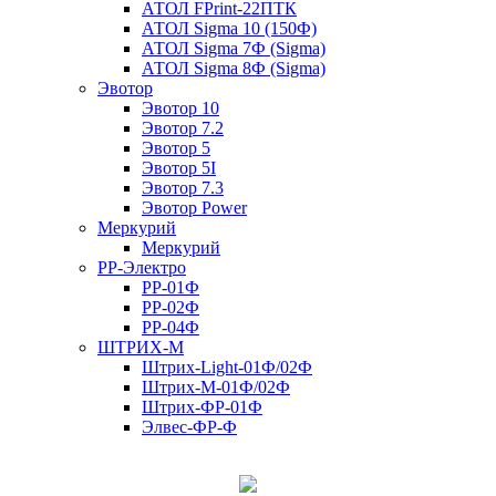
АТОЛ FPrint-22ПТК
АТОЛ Sigma 10 (150Ф)
АТОЛ Sigma 7Ф (Sigma)
АТОЛ Sigma 8Ф (Sigma)
Эвотор
Эвотор 10
Эвотор 7.2
Эвотор 5
Эвотор 5I
Эвотор 7.3
Эвотор Power
Меркурий
Меркурий
РР-Электро
РР-01Ф
РР-02Ф
РР-04Ф
ШТРИХ-М
Штрих-Light-01Ф/02Ф
Штрих-М-01Ф/02Ф
Штрих-ФР-01Ф
Элвес-ФР-Ф