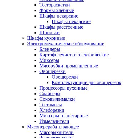
Тестораскатки
Формы хлебные
Шкафы пекарские
Шкафы пекарские
Шкафы расстоечные
Шпильки
Шкафы кухонные
Электромеханическое оборудование
Блендеры
Картофелечистки электрические
Миксеры
Мясорубки промышленные
Овощерезки
Овощерезки
Комплектующие для овощерезок
Процессоры кухонные
Слайсеры
Соковыжималки
Тестомесы
Хлеборезки
Миксеры планетарные
Измельчители
Мясоперерабатывающее
Мясорыхлители
Фаршемешалки