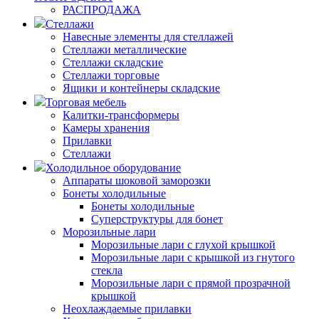
РАСПРОДАЖА
Стеллажи
Навесные элементы для стеллажей
Стеллажи металлические
Стеллажи складские
Стеллажи торговые
Ящики и контейнеры складские
Торговая мебель
Калитки-трансформеры
Камеры хранения
Прилавки
Стеллажи
Холодильное оборудование
Аппараты шоковой заморозки
Бонеты холодильные
Бонеты холодильные
Суперструктуры для бонет
Морозильные лари
Морозильные лари с глухой крышкой
Морозильные лари с крышкой из гнутого
стекла
Морозильные лари с прямой прозрачной
крышкой
Неохлаждаемые прилавки