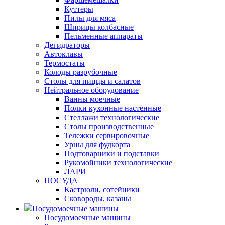
Куттеры
Пилы для мяса
Шприцы колбасные
Пельменные аппараты
Дегидраторы
Автоклавы
Термостаты
Колоды разрубочные
Столы для пиццы и салатов
Нейтральное оборудование
Ванны моечные
Полки кухонные настенные
Стеллажи технологические
Столы производственные
Тележки сервировочные
Урны для фудкорта
Подтоварники и подставки
Рукомойники технологические
ЛАРИ
ПОСУДА
Кастрюли, сотейники
Сковороды, казаны
Посудомоечные машины
Посудомоечные машины