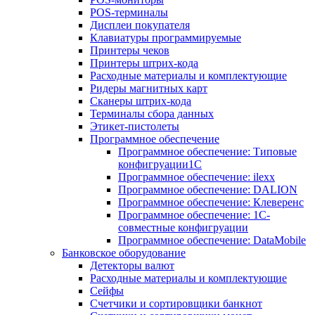
POS-терминалы
Дисплеи покупателя
Клавиатуры программируемые
Принтеры чеков
Принтеры штрих-кода
Расходные материалы и комплектующие
Ридеры магнитных карт
Сканеры штрих-кода
Терминалы сбора данных
Этикет-пистолеты
Программное обеспечение
Программное обеспечение: Типовые
конфигруации1С
Программное обеспечение: ilexx
Программное обеспечение: DALION
Программное обеспечение: Клеверенс
Программное обеспечение: 1С-
совместные конфигруации
Программное обеспечение: DataMobile
Банковское оборудование
Детекторы валют
Расходные материалы и комплектующие
Сейфы
Счетчики и сортировщики банкнот