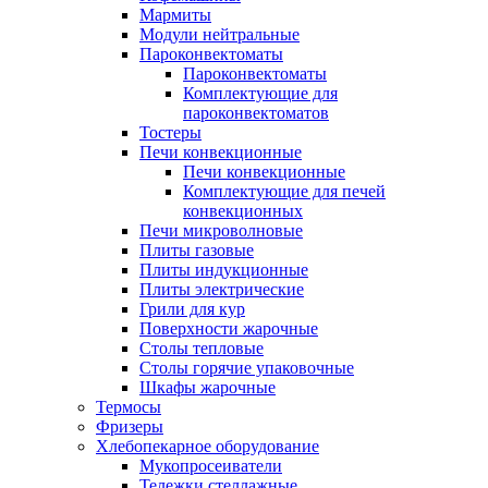
Мармиты
Модули нейтральные
Пароконвектоматы
Пароконвектоматы
Комплектующие для
пароконвектоматов
Тостеры
Печи конвекционные
Печи конвекционные
Комплектующие для печей
конвекционных
Печи микроволновые
Плиты газовые
Плиты индукционные
Плиты электрические
Грили для кур
Поверхности жарочные
Столы тепловые
Столы горячие упаковочные
Шкафы жарочные
Термосы
Фризеры
Хлебопекарное оборудование
Мукопросеиватели
Тележки стеллажные