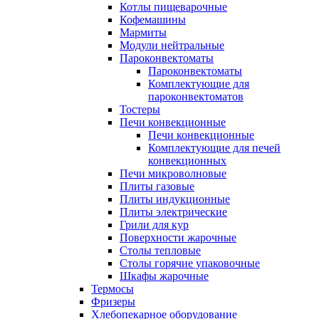
Котлы пищеварочные
Кофемашины
Мармиты
Модули нейтральные
Пароконвектоматы
Пароконвектоматы
Комплектующие для
пароконвектоматов
Тостеры
Печи конвекционные
Печи конвекционные
Комплектующие для печей
конвекционных
Печи микроволновые
Плиты газовые
Плиты индукционные
Плиты электрические
Грили для кур
Поверхности жарочные
Столы тепловые
Столы горячие упаковочные
Шкафы жарочные
Термосы
Фризеры
Хлебопекарное оборудование