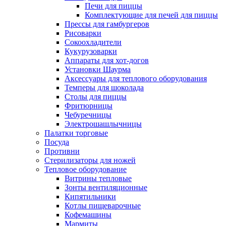
Печи для пиццы
Комплектующие для печей для пиццы
Прессы для гамбургеров
Рисоварки
Сокоохладители
Кукурузоварки
Аппараты для хот-догов
Установки Шаурма
Аксессуары для теплового оборудования
Темперы для шоколада
Столы для пиццы
Фритюрницы
Чебуречницы
Электрошашлычницы
Палатки торговые
Посуда
Противни
Стерилизаторы для ножей
Тепловое оборудование
Витрины тепловые
Зонты вентиляционные
Кипятильники
Котлы пищеварочные
Кофемашины
Мармиты