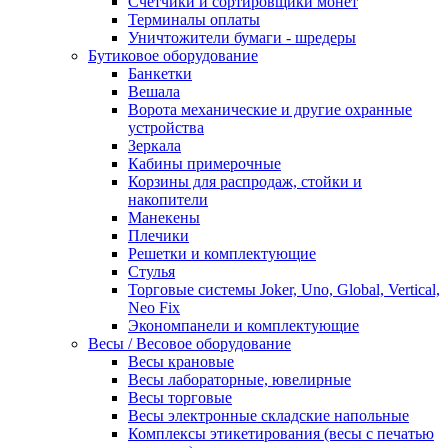
Счетчики и сортировщики монет
Терминалы оплаты
Уничтожители бумаги - шредеры
Бутиковое оборудование
Банкетки
Вешала
Ворота механические и другие охранные
устройства
Зеркала
Кабины примерочные
Корзины для распродаж, стойки и
накопители
Манекены
Плечики
Решетки и комплектующие
Стулья
Торговые системы Joker, Uno, Global, Vertical,
Neo Fix
Экономпанели и комплектующие
Весы / Весовое оборудование
Весы крановые
Весы лабораторные, ювелирные
Весы торговые
Весы электронные складские напольные
Комплексы этикетирования (весы с печатью