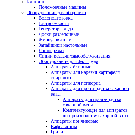
Клининг
Поломоечные машины
Оборудование для общепита
Водоподготовка
Гастроемкости
Генераторы льда
Доски разделочные
Жироуловители
Запайщики настольные
Лапшерезки
Линии раздачи/самообслуживания
Оборудование для фаст-фуда
Аппараты блинные
Аппараты для нарезки картофеля
спиралью
Аппараты для попкорна
Аппараты для производства сахарной
ваты
Аппараты для производства
сахарной ваты
Комплектующие для аппаратов
по производству сахарной ваты
Аппараты пончиковые
Вафельницы
Грили