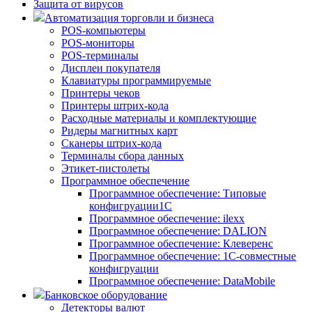
Защита от вирусов
Автоматизация торговли и бизнеса
POS-компьютеры
POS-мониторы
POS-терминалы
Дисплеи покупателя
Клавиатуры программируемые
Принтеры чеков
Принтеры штрих-кода
Расходные материалы и комплектующие
Ридеры магнитных карт
Сканеры штрих-кода
Терминалы сбора данных
Этикет-пистолеты
Программное обеспечение
Программное обеспечение: Типовые
конфигруации1С
Программное обеспечение: ilexx
Программное обеспечение: DALION
Программное обеспечение: Клеверенс
Программное обеспечение: 1С-совместные
конфигруации
Программное обеспечение: DataMobile
Банковское оборудование
Детекторы валют