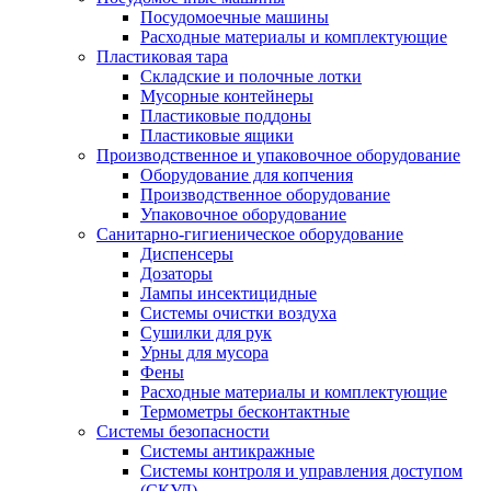
Посудомоечные машины
Расходные материалы и комплектующие
Пластиковая тара
Складские и полочные лотки
Мусорные контейнеры
Пластиковые поддоны
Пластиковые ящики
Производственное и упаковочное оборудование
Оборудование для копчения
Производственное оборудование
Упаковочное оборудование
Санитарно-гигиеническое оборудование
Диспенсеры
Дозаторы
Лампы инсектицидные
Системы очистки воздуха
Сушилки для рук
Урны для мусора
Фены
Расходные материалы и комплектующие
Термометры бесконтактные
Системы безопасности
Системы антикражные
Системы контроля и управления доступом
(СКУД)