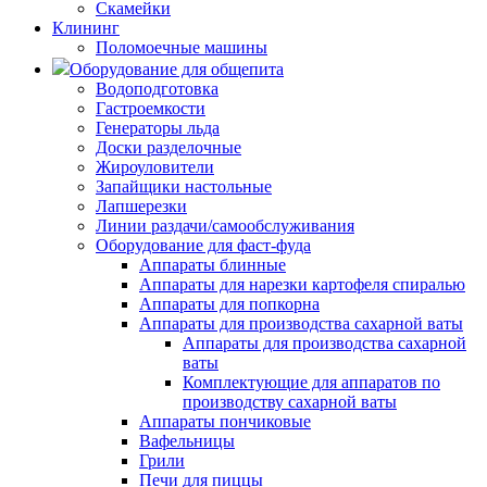
Скамейки
Клининг
Поломоечные машины
Оборудование для общепита
Водоподготовка
Гастроемкости
Генераторы льда
Доски разделочные
Жироуловители
Запайщики настольные
Лапшерезки
Линии раздачи/самообслуживания
Оборудование для фаст-фуда
Аппараты блинные
Аппараты для нарезки картофеля спиралью
Аппараты для попкорна
Аппараты для производства сахарной ваты
Аппараты для производства сахарной
ваты
Комплектующие для аппаратов по
производству сахарной ваты
Аппараты пончиковые
Вафельницы
Грили
Печи для пиццы