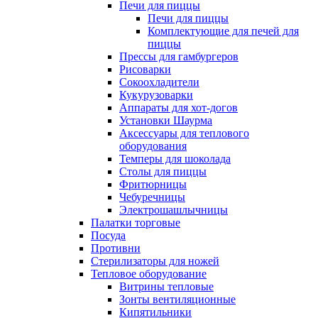
Печи для пиццы
Печи для пиццы
Комплектующие для печей для
пиццы
Прессы для гамбургеров
Рисоварки
Сокоохладители
Кукурузоварки
Аппараты для хот-догов
Установки Шаурма
Аксессуары для теплового
оборудования
Темперы для шоколада
Столы для пиццы
Фритюрницы
Чебуречницы
Электрошашлычницы
Палатки торговые
Посуда
Противни
Стерилизаторы для ножей
Тепловое оборудование
Витрины тепловые
Зонты вентиляционные
Кипятильники