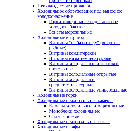
прозрачной крышкой
Неохлаждаемые прилавки
Холодильное оборудование под выносное
холодоснабжение
Горки холодильные под выносное
холодоснабжение
Бонеты морозильные
Холодильные витрины
Витрины "рыба на льду" (витрины
рыбные)
Витрины кондитерские
Витрины низкотемпературные
Витрины холодильные и тепловые
настольные
Витрины холодильные открытые
Витрины холодильные
среднетемпературные
Витрины холодильные универсальные
Холодильные горки
Холодильные и морозильные камеры
Камеры холодильные и морозильные
Моноблоки холодильные
Сплит-системы
Холодильные и морозильные столы
Холодильные шкафы