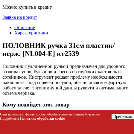
Можно купить в кредит
Заявка на кредит
Описание
Характеристики
ПОЛОВНИК ручка 31см пластик/
нерж. [NL004-E] кт2539
Половник с удлиненной ручкой предназначен для удобного
разлива супов, бульонов и соусов из глубоких кастрюль и
сотейников. Инструмент решает проблему необходимости
наклоняться над горячей посудой, обеспечивая комфортную
работу за счет эргономичной длины рукояти и оптимального
объема черпака.
Кому подойдет этот товар
Сайт использует файлы cookie, обрабатываемые Вашим браузером.
Домашним хозяйкам для ежедневной готовки первых
Принимаю
Подробнее в
Политике обработки cookie
.
блюд
Поварам в столовых и ресторанах для быстрого разлива
порций