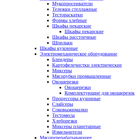
Мукопросеиватели
Тележки стеллажные
Тестораскатки
Формы хлебные
Шкафы пекарские
Шкафы пекарские
Шкафы расстоечные
Шпильки
Шкафы кухонные
Электромеханическое оборудование
Блендеры
Картофелечистки электрические
Миксеры
Мясорубки промышленные
Овощерезки
Овощерезки
Комплектующие для овощерезок
Процессоры кухонные
Слайсеры
Соковыжималки
Тестомесы
Хлеборезки
Миксеры планетарные
Измельчители
Мясоперерабатывающее