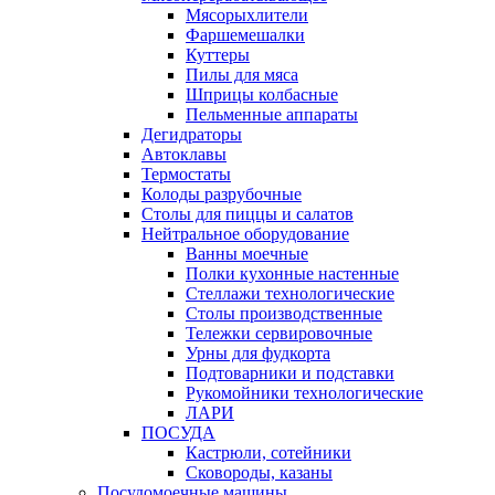
Мясорыхлители
Фаршемешалки
Куттеры
Пилы для мяса
Шприцы колбасные
Пельменные аппараты
Дегидраторы
Автоклавы
Термостаты
Колоды разрубочные
Столы для пиццы и салатов
Нейтральное оборудование
Ванны моечные
Полки кухонные настенные
Стеллажи технологические
Столы производственные
Тележки сервировочные
Урны для фудкорта
Подтоварники и подставки
Рукомойники технологические
ЛАРИ
ПОСУДА
Кастрюли, сотейники
Сковороды, казаны
Посудомоечные машины