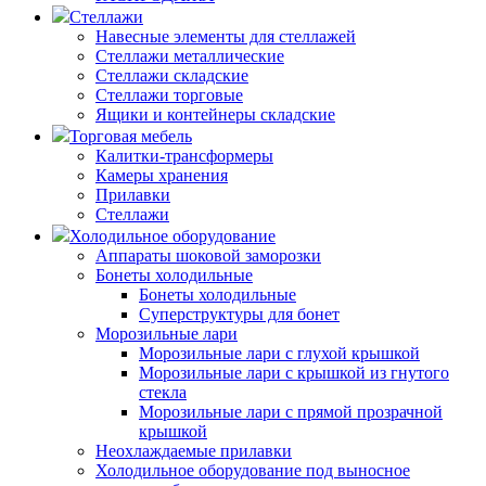
Стеллажи
Навесные элементы для стеллажей
Стеллажи металлические
Стеллажи складские
Стеллажи торговые
Ящики и контейнеры складские
Торговая мебель
Калитки-трансформеры
Камеры хранения
Прилавки
Стеллажи
Холодильное оборудование
Аппараты шоковой заморозки
Бонеты холодильные
Бонеты холодильные
Суперструктуры для бонет
Морозильные лари
Морозильные лари с глухой крышкой
Морозильные лари с крышкой из гнутого
стекла
Морозильные лари с прямой прозрачной
крышкой
Неохлаждаемые прилавки
Холодильное оборудование под выносное