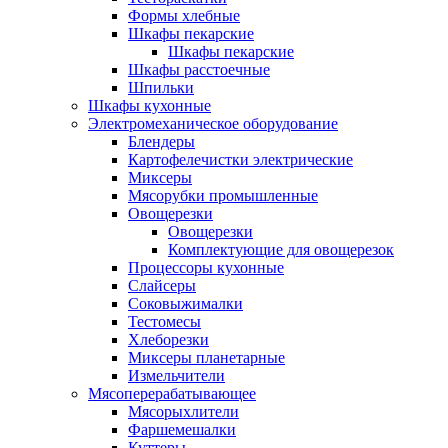
Формы хлебные
Шкафы пекарские
Шкафы пекарские
Шкафы расстоечные
Шпильки
Шкафы кухонные
Электромеханическое оборудование
Блендеры
Картофелечистки электрические
Миксеры
Мясорубки промышленные
Овощерезки
Овощерезки
Комплектующие для овощерезок
Процессоры кухонные
Слайсеры
Соковыжималки
Тестомесы
Хлеборезки
Миксеры планетарные
Измельчители
Мясоперерабатывающее
Мясорыхлители
Фаршемешалки
Куттеры