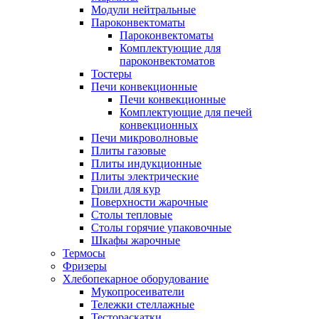
Модули нейтральные
Пароконвектоматы
Пароконвектоматы
Комплектующие для
пароконвектоматов
Тостеры
Печи конвекционные
Печи конвекционные
Комплектующие для печей
конвекционных
Печи микроволновые
Плиты газовые
Плиты индукционные
Плиты электрические
Грили для кур
Поверхности жарочные
Столы тепловые
Столы горячие упаковочные
Шкафы жарочные
Термосы
Фризеры
Хлебопекарное оборудование
Мукопросеиватели
Тележки стеллажные
Тестораскатки