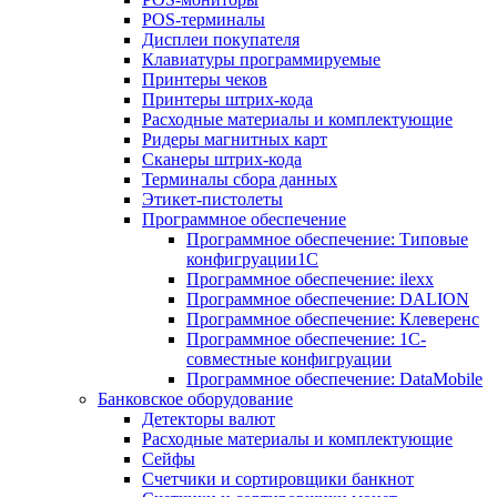
POS-терминалы
Дисплеи покупателя
Клавиатуры программируемые
Принтеры чеков
Принтеры штрих-кода
Расходные материалы и комплектующие
Ридеры магнитных карт
Сканеры штрих-кода
Терминалы сбора данных
Этикет-пистолеты
Программное обеспечение
Программное обеспечение: Типовые
конфигруации1С
Программное обеспечение: ilexx
Программное обеспечение: DALION
Программное обеспечение: Клеверенс
Программное обеспечение: 1С-
совместные конфигруации
Программное обеспечение: DataMobile
Банковское оборудование
Детекторы валют
Расходные материалы и комплектующие
Сейфы
Счетчики и сортировщики банкнот