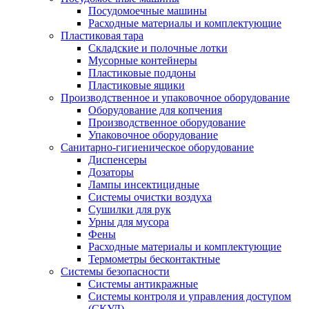
Посудомоечные машины
Расходные материалы и комплектующие
Пластиковая тара
Складские и полочные лотки
Мусорные контейнеры
Пластиковые поддоны
Пластиковые ящики
Производственное и упаковочное оборудование
Оборудование для копчения
Производственное оборудование
Упаковочное оборудование
Санитарно-гигиеническое оборудование
Диспенсеры
Дозаторы
Лампы инсектицидные
Системы очистки воздуха
Сушилки для рук
Урны для мусора
Фены
Расходные материалы и комплектующие
Термометры бесконтактные
Системы безопасности
Системы антикражные
Системы контроля и управления доступом
(СКУД)