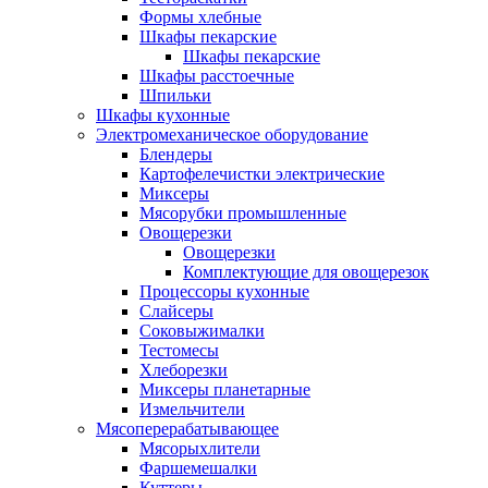
Формы хлебные
Шкафы пекарские
Шкафы пекарские
Шкафы расстоечные
Шпильки
Шкафы кухонные
Электромеханическое оборудование
Блендеры
Картофелечистки электрические
Миксеры
Мясорубки промышленные
Овощерезки
Овощерезки
Комплектующие для овощерезок
Процессоры кухонные
Слайсеры
Соковыжималки
Тестомесы
Хлеборезки
Миксеры планетарные
Измельчители
Мясоперерабатывающее
Мясорыхлители
Фаршемешалки
Куттеры