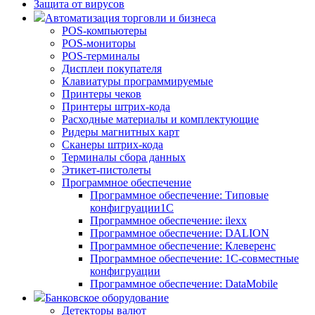
Защита от вирусов
Автоматизация торговли и бизнеса
POS-компьютеры
POS-мониторы
POS-терминалы
Дисплеи покупателя
Клавиатуры программируемые
Принтеры чеков
Принтеры штрих-кода
Расходные материалы и комплектующие
Ридеры магнитных карт
Сканеры штрих-кода
Терминалы сбора данных
Этикет-пистолеты
Программное обеспечение
Программное обеспечение: Типовые
конфигруации1С
Программное обеспечение: ilexx
Программное обеспечение: DALION
Программное обеспечение: Клеверенс
Программное обеспечение: 1С-совместные
конфигруации
Программное обеспечение: DataMobile
Банковское оборудование
Детекторы валют