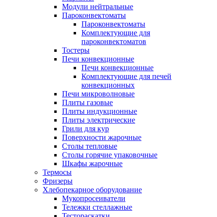
Модули нейтральные
Пароконвектоматы
Пароконвектоматы
Комплектующие для
пароконвектоматов
Тостеры
Печи конвекционные
Печи конвекционные
Комплектующие для печей
конвекционных
Печи микроволновые
Плиты газовые
Плиты индукционные
Плиты электрические
Грили для кур
Поверхности жарочные
Столы тепловые
Столы горячие упаковочные
Шкафы жарочные
Термосы
Фризеры
Хлебопекарное оборудование
Мукопросеиватели
Тележки стеллажные
Тестораскатки