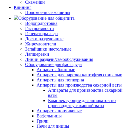
Скамейки
Клининг
Поломоечные машины
Оборудование для общепита
Водоподготовка
Гастроемкости
Генераторы льда
Доски разделочные
Жироуловители
Запайщики настольные
Лапшерезки
Линии раздачи/самообслуживания
Оборудование для фаст-фуда
Аппараты блинные
Аппараты для нарезки картофеля спиралью
Аппараты для попкорна
Аппараты для производства сахарной ваты
Аппараты для производства сахарной
ваты
Комплектующие для аппаратов по
производству сахарной ваты
Аппараты пончиковые
Вафельницы
Грили
Печи для пиццы