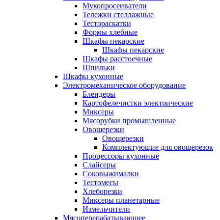
Мукопросеиватели
Тележки стеллажные
Тестораскатки
Формы хлебные
Шкафы пекарские
Шкафы пекарские
Шкафы расстоечные
Шпильки
Шкафы кухонные
Электромеханическое оборудование
Блендеры
Картофелечистки электрические
Миксеры
Мясорубки промышленные
Овощерезки
Овощерезки
Комплектующие для овощерезок
Процессоры кухонные
Слайсеры
Соковыжималки
Тестомесы
Хлеборезки
Миксеры планетарные
Измельчители
Мясоперерабатывающее