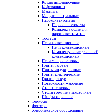
Котлы пищеварочные
Кофемашины
Мармиты
Модули нейтральные
Пароконвектоматы
Пароконвектоматы
Комплектующие для
пароконвектоматов
Тостеры
Печи конвекционные
Печи конвекционные
Комплектующие для печей
конвекционных
Печи микроволновые
Плиты газовые
Плиты индукционные
Плиты электрические
Грили для кур
Поверхности жарочные
Столы тепловые
Столы горячие упаковочные
Шкафы жарочные
Термосы
Фризеры
Хлебопекарное оборудование