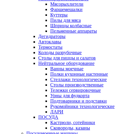
Мясорыхлители
Фаршемешалки
Куттеры
Пилы для мяса
Шприцы колбасные
Пельменные аппараты
Дегидраторы
Автоклавы
Термостаты
Колоды разрубочные
Столы для пиццы и салатов
Нейтральное оборудование
Ванны моечные
Полки кухонные настенные
Стеллажи технологические
Столы производственные
Тележки сервировочные
Урны для фудкорта
Подтоварники и подставки
Рукомойники технологические
ЛАРИ
ПОСУДА
Кастрюли, сотейники
Сковороды, казаны
Посудомоечные машины