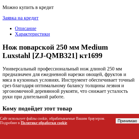
Можно купить в кредит
Заявка на кредит
Описание
Характеристики
Нож поварской 250 мм Medium
Luxstahl [ZJ-QMB321] кт1699
Универсальный профессиональный нож длиной 250 мм
предназначен для ежедневной нарезки овощей, фруктов и
мяса в кухонных условиях. Инструмент обеспечивает точный
срез благодаря оптимальному балансу толщины лезвия и
эргономичной деревянной рукояти, что снижает усталость
руки при длительной работе.
Кому подойдет этот товар
Сайт использует файлы cookie, обрабатываемые Вашим браузером.
Профессиональные повара и шеф-повара для работы на
Принимаю
Подробнее в
Политике обработки cookie
.
кухне ресторана или кафе
Домашние хозяйки, регулярно готовящие сложные
блюда с большим количеством ингредиентов