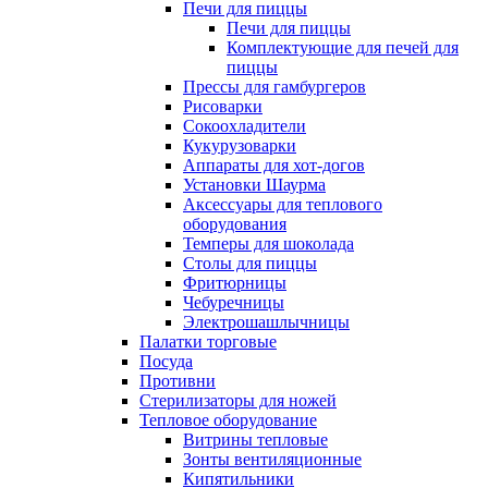
Печи для пиццы
Печи для пиццы
Комплектующие для печей для
пиццы
Прессы для гамбургеров
Рисоварки
Сокоохладители
Кукурузоварки
Аппараты для хот-догов
Установки Шаурма
Аксессуары для теплового
оборудования
Темперы для шоколада
Столы для пиццы
Фритюрницы
Чебуречницы
Электрошашлычницы
Палатки торговые
Посуда
Противни
Стерилизаторы для ножей
Тепловое оборудование
Витрины тепловые
Зонты вентиляционные
Кипятильники