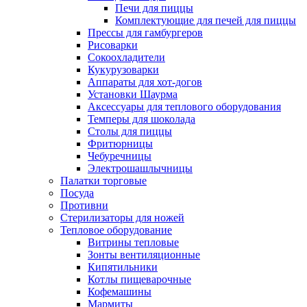
Печи для пиццы
Комплектующие для печей для пиццы
Прессы для гамбургеров
Рисоварки
Сокоохладители
Кукурузоварки
Аппараты для хот-догов
Установки Шаурма
Аксессуары для теплового оборудования
Темперы для шоколада
Столы для пиццы
Фритюрницы
Чебуречницы
Электрошашлычницы
Палатки торговые
Посуда
Противни
Стерилизаторы для ножей
Тепловое оборудование
Витрины тепловые
Зонты вентиляционные
Кипятильники
Котлы пищеварочные
Кофемашины
Мармиты