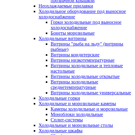
прозрачной крышкой
Неохлаждаемые прилавки
Холодильное оборудование под выносное
холодоснабжение
Горки холодильные под выносное
холодоснабжение
Бонеты морозильные
Холодильные витрины
Витрины "рыба на льду" (витрины
рыбные)
Витрины кондитерские
Витрины низкотемпературные
Витрины холодильные и тепловые
настольные
Витрины холодильные открытые
Витрины холодильные
среднетемпературные
Витрины холодильные универсальные
Холодильные горки
Холодильные и морозильные камеры
Камеры холодильные и морозильные
Моноблоки холодильные
Сплит-системы
Холодильные и морозильные столы
Холодильные шкафы