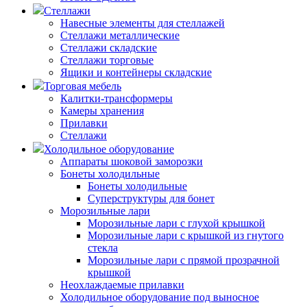
Стеллажи
Навесные элементы для стеллажей
Стеллажи металлические
Стеллажи складские
Стеллажи торговые
Ящики и контейнеры складские
Торговая мебель
Калитки-трансформеры
Камеры хранения
Прилавки
Стеллажи
Холодильное оборудование
Аппараты шоковой заморозки
Бонеты холодильные
Бонеты холодильные
Суперструктуры для бонет
Морозильные лари
Морозильные лари с глухой крышкой
Морозильные лари с крышкой из гнутого
стекла
Морозильные лари с прямой прозрачной
крышкой
Неохлаждаемые прилавки
Холодильное оборудование под выносное