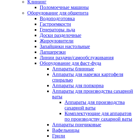
Клининг
Поломоечные машины
Оборудование для общепита
Водоподготовка
Гастроемкости
Генераторы льда
Доски разделочные
Жироуловители
Запайщики настольные
Лапшерезки
Линии раздачи/самообслуживания
Оборудование для фаст-фуда
Аппараты блинные
Аппараты для нарезки картофеля
спиралью
Аппараты для попкорна
Аппараты для производства сахарной
ваты
Аппараты для производства
сахарной ваты
Комплектующие для аппаратов
по производству сахарной ваты
Аппараты пончиковые
Вафельницы
Грили