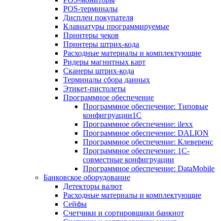
POS-терминалы
Дисплеи покупателя
Клавиатуры программируемые
Принтеры чеков
Принтеры штрих-кода
Расходные материалы и комплектующие
Ридеры магнитных карт
Сканеры штрих-кода
Терминалы сбора данных
Этикет-пистолеты
Программное обеспечение
Программное обеспечение: Типовые
конфигруации1С
Программное обеспечение: ilexx
Программное обеспечение: DALION
Программное обеспечение: Клеверенс
Программное обеспечение: 1С-
совместные конфигруации
Программное обеспечение: DataMobile
Банковское оборудование
Детекторы валют
Расходные материалы и комплектующие
Сейфы
Счетчики и сортировщики банкнот