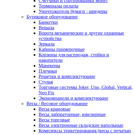
Счетчики и сортировщики монет
Терминалы оплаты
Уничтожители бумаги - шредеры
Бутиковое оборудование
Банкетки
Вешала
Ворота механические и другие охранные
устройства
Зеркала
Кабины примерочные
Корзины для распродаж, стойки и
накопители
Манекены
Плечики
Решетки и комплектующие
Стулья
Торговые системы Joker, Uno, Global, Vertical,
Neo Fix
Экономпанели и комплектующие
Весы / Весовое оборудование
Весы крановые
Весы лабораторные, ювелирные
Весы торговые
Весы электронные складские напольные
Комплексы этикетирования (весы с печатью