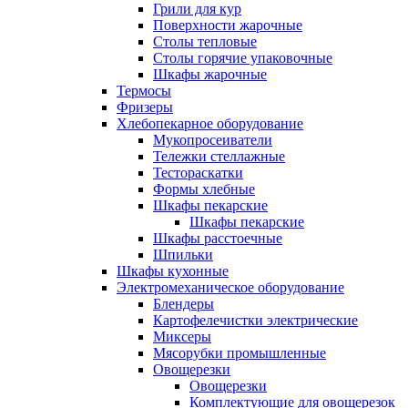
Грили для кур
Поверхности жарочные
Столы тепловые
Столы горячие упаковочные
Шкафы жарочные
Термосы
Фризеры
Хлебопекарное оборудование
Мукопросеиватели
Тележки стеллажные
Тестораскатки
Формы хлебные
Шкафы пекарские
Шкафы пекарские
Шкафы расстоечные
Шпильки
Шкафы кухонные
Электромеханическое оборудование
Блендеры
Картофелечистки электрические
Миксеры
Мясорубки промышленные
Овощерезки
Овощерезки
Комплектующие для овощерезок