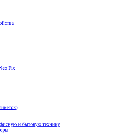
ойства
 Neo Fix
тикеток)
офисную и бытовую технику
поры