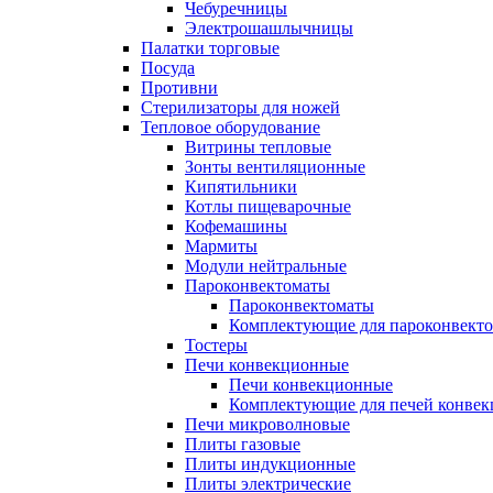
Чебуречницы
Электрошашлычницы
Палатки торговые
Посуда
Противни
Стерилизаторы для ножей
Тепловое оборудование
Витрины тепловые
Зонты вентиляционные
Кипятильники
Котлы пищеварочные
Кофемашины
Мармиты
Модули нейтральные
Пароконвектоматы
Пароконвектоматы
Комплектующие для пароконвекто
Тостеры
Печи конвекционные
Печи конвекционные
Комплектующие для печей конве
Печи микроволновые
Плиты газовые
Плиты индукционные
Плиты электрические