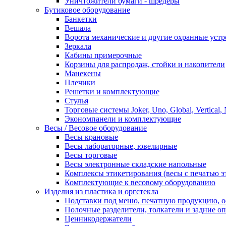
Уничтожители бумаги - шредеры
Бутиковое оборудование
Банкетки
Вешала
Ворота механические и другие охранные устр
Зеркала
Кабины примерочные
Корзины для распродаж, стойки и накопители
Манекены
Плечики
Решетки и комплектующие
Стулья
Торговые системы Joker, Uno, Global, Vertical,
Экономпанели и комплектующие
Весы / Весовое оборудование
Весы крановые
Весы лабораторные, ювелирные
Весы торговые
Весы электронные складские напольные
Комплексы этикетирования (весы с печатью э
Комплектующие к весовому оборудованию
Изделия из пластика и оргстекла
Подставки под меню, печатную продукцию, 
Полочные разделители, толкатели и задние о
Ценникодержатели