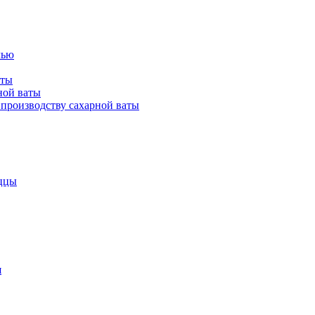
лью
аты
ной ваты
производству сахарной ваты
ццы
я