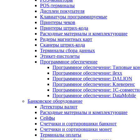
POS-терминалы
Дисплеи покупателя
Клавиатуры программируемые
Принтеры чеков
Принтеры штрих-кода
Расходные материалы и комплектующие
Ридеры магнитных карт
Сканеры штрих-кода
Терминалы сбора данных
Этикет-пистолеты
Программное обеспечение
Программное обеспечение: Типовые к
Программное обеспечение: ilexx
Программное обеспечение: DALION
Программное обеспечение: Клеверенс
Программное обеспечение: 1С-совмест
Программное обеспечение: DataMobile
Банковское оборудование
Детекторы валют
Расходные материалы и комплектующие
Сейфы
Счетчики и сортировщики банкнот
Счетчики и сортировщики монет
Терминалы оплаты