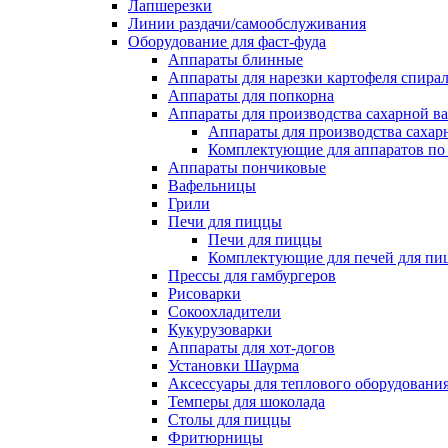
Лапшерезки
Линии раздачи/самообслуживания
Оборудование для фаст-фуда
Аппараты блинные
Аппараты для нарезки картофеля спира
Аппараты для попкорна
Аппараты для производства сахарной в
Аппараты для производства сахар
Комплектующие для аппаратов по 
Аппараты пончиковые
Вафельницы
Грили
Печи для пиццы
Печи для пиццы
Комплектующие для печей для пи
Прессы для гамбургеров
Рисоварки
Сокоохладители
Кукурузоварки
Аппараты для хот-догов
Установки Шаурма
Аксессуары для теплового оборудовани
Темперы для шоколада
Столы для пиццы
Фритюрницы