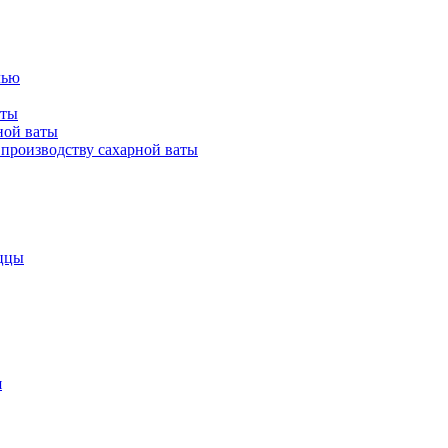
лью
аты
ной ваты
производству сахарной ваты
ццы
я