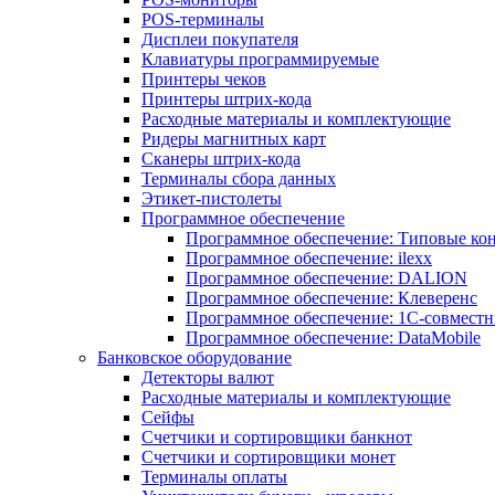
POS-терминалы
Дисплеи покупателя
Клавиатуры программируемые
Принтеры чеков
Принтеры штрих-кода
Расходные материалы и комплектующие
Ридеры магнитных карт
Сканеры штрих-кода
Терминалы сбора данных
Этикет-пистолеты
Программное обеспечение
Программное обеспечение: Типовые к
Программное обеспечение: ilexx
Программное обеспечение: DALION
Программное обеспечение: Клеверенс
Программное обеспечение: 1С-совмест
Программное обеспечение: DataMobile
Банковское оборудование
Детекторы валют
Расходные материалы и комплектующие
Сейфы
Счетчики и сортировщики банкнот
Счетчики и сортировщики монет
Терминалы оплаты