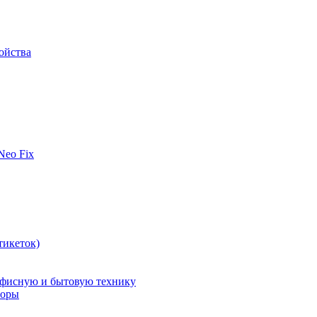
ойства
 Neo Fix
тикеток)
офисную и бытовую технику
поры