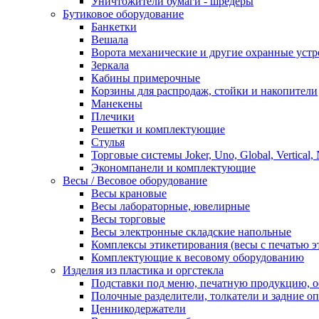
Уничтожители бумаги - шредеры
Бутиковое оборудование
Банкетки
Вешала
Ворота механические и другие охранные устр
Зеркала
Кабины примерочные
Корзины для распродаж, стойки и накопители
Манекены
Плечики
Решетки и комплектующие
Стулья
Торговые системы Joker, Uno, Global, Vertical,
Экономпанели и комплектующие
Весы / Весовое оборудование
Весы крановые
Весы лабораторные, ювелирные
Весы торговые
Весы электронные складские напольные
Комплексы этикетирования (весы с печатью э
Комплектующие к весовому оборудованию
Изделия из пластика и оргстекла
Подставки под меню, печатную продукцию, 
Полочные разделители, толкатели и задние о
Ценникодержатели