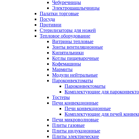
Чебуречницы
Электрошашлычницы
Палатки торговые
Посуда
Противни
Стерилизаторы для ножей
Тепловое оборудование
Витрины тепловые
Зонты вентиляционные
Кипятильники
Котлы пищеварочные
Кофемашины
Мармиты
Модули нейтральные
Пароконвектоматы
Пароконвектоматы
Комплектующие для пароконвекто
Тостеры
Печи конвекционные
Печи конвекционные
Комплектующие для печей конве
Печи микроволновые
Плиты газовые
Плиты индукционные
Плиты электрические