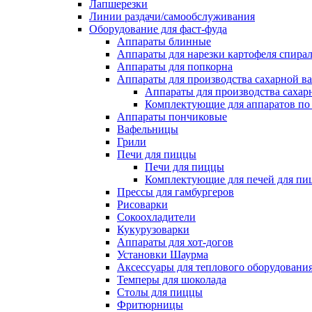
Лапшерезки
Линии раздачи/самообслуживания
Оборудование для фаст-фуда
Аппараты блинные
Аппараты для нарезки картофеля спира
Аппараты для попкорна
Аппараты для производства сахарной в
Аппараты для производства сахар
Комплектующие для аппаратов по 
Аппараты пончиковые
Вафельницы
Грили
Печи для пиццы
Печи для пиццы
Комплектующие для печей для пи
Прессы для гамбургеров
Рисоварки
Сокоохладители
Кукурузоварки
Аппараты для хот-догов
Установки Шаурма
Аксессуары для теплового оборудовани
Темперы для шоколада
Столы для пиццы
Фритюрницы