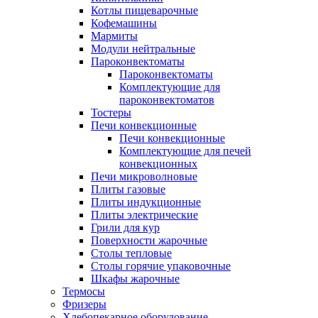
Котлы пищеварочные
Кофемашины
Мармиты
Модули нейтральные
Пароконвектоматы
Пароконвектоматы
Комплектующие для
пароконвектоматов
Тостеры
Печи конвекционные
Печи конвекционные
Комплектующие для печей
конвекционных
Печи микроволновые
Плиты газовые
Плиты индукционные
Плиты электрические
Грили для кур
Поверхности жарочные
Столы тепловые
Столы горячие упаковочные
Шкафы жарочные
Термосы
Фризеры
Хлебопекарное оборудование