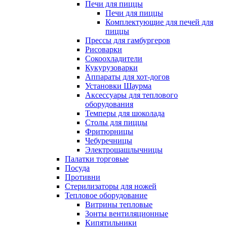
Печи для пиццы
Печи для пиццы
Комплектующие для печей для
пиццы
Прессы для гамбургеров
Рисоварки
Сокоохладители
Кукурузоварки
Аппараты для хот-догов
Установки Шаурма
Аксессуары для теплового
оборудования
Темперы для шоколада
Столы для пиццы
Фритюрницы
Чебуречницы
Электрошашлычницы
Палатки торговые
Посуда
Противни
Стерилизаторы для ножей
Тепловое оборудование
Витрины тепловые
Зонты вентиляционные
Кипятильники