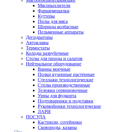
Мясоперерабатывающее
Мясорыхлители
Фаршемешалки
Куттеры
Пилы для мяса
Шприцы колбасные
Пельменные аппараты
Дегидраторы
Автоклавы
Термостаты
Колоды разрубочные
Столы для пиццы и салатов
Нейтральное оборудование
Ванны моечные
Полки кухонные настенные
Стеллажи технологические
Столы производственные
Тележки сервировочные
Урны для фудкорта
Подтоварники и подставки
Рукомойники технологические
ЛАРИ
ПОСУДА
Кастрюли, сотейники
Сковороды, казаны