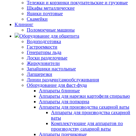
Тележки и корзинки покупательские и грузовые
Шкафы металлические
Ящики почтовые
Скамейки
Клининг
Поломоечные машины
Оборудование для общепита
Водоподготовка
Гастроемкости
Генераторы льда
Доски разделочные
Жироуловители
Запайщики настольные
Лапшерезки
Линии раздачи/самообслуживания
Оборудование для фаст-фуда
Аппараты блинные
Аппараты для нарезки картофеля спиралью
Аппараты для попкорна
Аппараты для производства сахарной ваты
Аппараты для производства сахарной
ваты
Комплектующие для аппаратов по
производству сахарной ваты
Аппараты пончиковые