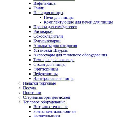
Вафельницы
Грили
Печи для пиццы
Печи для пиццы
Комплектующие для печей для пиццы
Прессы для гамбургеров
Рисоварки
Сокоохладители
Кукурузоварки
Аппараты для хот-догов
Установки Шаурма
Аксессуары для теплового оборудования
Темперы для шоколада
Столы для пиццы
Фритюрницы
Чебуречницы
Электрошашлычницы
Палатки торговые
Посуда
Противни
Стерилизаторы для ножей
Тепловое оборудование
Витрины тепловые
Зонты вентиляционные
Кипятильники