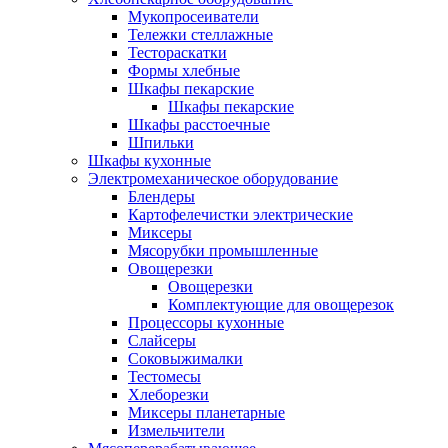
Мукопросеиватели
Тележки стеллажные
Тестораскатки
Формы хлебные
Шкафы пекарские
Шкафы пекарские
Шкафы расстоечные
Шпильки
Шкафы кухонные
Электромеханическое оборудование
Блендеры
Картофелечистки электрические
Миксеры
Мясорубки промышленные
Овощерезки
Овощерезки
Комплектующие для овощерезок
Процессоры кухонные
Слайсеры
Соковыжималки
Тестомесы
Хлеборезки
Миксеры планетарные
Измельчители