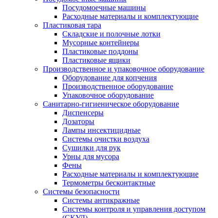
Посудомоечные машины
Расходные материалы и комплектующие
Пластиковая тара
Складские и полочные лотки
Мусорные контейнеры
Пластиковые поддоны
Пластиковые ящики
Производственное и упаковочное оборудование
Оборудование для копчения
Производственное оборудование
Упаковочное оборудование
Санитарно-гигиеническое оборудование
Диспенсеры
Дозаторы
Лампы инсектицидные
Системы очистки воздуха
Сушилки для рук
Урны для мусора
Фены
Расходные материалы и комплектующие
Термометры бесконтактные
Системы безопасности
Системы антикражные
Системы контроля и управления доступом
(СКУД)