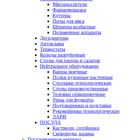
Мясорыхлители
Фаршемешалки
Куттеры
Пилы для мяса
Шприцы колбасные
Пельменные аппараты
Дегидраторы
Автоклавы
Термостаты
Колоды разрубочные
Столы для пиццы и салатов
Нейтральное оборудование
Ванны моечные
Полки кухонные настенные
Стеллажи технологические
Столы производственные
Тележки сервировочные
Урны для фудкорта
Подтоварники и подставки
Рукомойники технологические
ЛАРИ
ПОСУДА
Кастрюли, сотейники
Сковороды, казаны
Посудомоечные машины