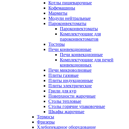
Котлы пищеварочные
Кофемашины
Мармиты
Модули нейтральные
Пароконвектоматы
Пароконвектоматы
Комплектующие для
пароконвектоматов
Тостеры
Печи конвекционные
Печи конвекционные
Комплектующие для печей
конвекционных
Печи микроволновые
Плиты газовые
Плиты индукционные
Плиты электрические
Грили для кур
Поверхности жарочные
Столы тепловые
Столы горячие упаковочные
Шкафы жарочные
Термосы
Фризеры
Хлебопекарное оборудование