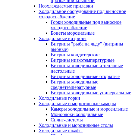
прозрачной крышкой
Неохлаждаемые прилавки
Холодильное оборудование под выносное
холодоснабжение
Горки холодильные под выносное
холодоснабжение
Бонеты морозильные
Холодильные витрины
Витрины "рыба на льду" (витрины
рыбные)
Витрины кондитерские
Витрины низкотемпературные
Витрины холодильные и тепловые
настольные
Витрины холодильные открытые
Витрины холодильные
среднетемпературные
Витрины холодильные универсальные
Холодильные горки
Холодильные и морозильные камеры
Камеры холодильные и морозильные
Моноблоки холодильные
Сплит-системы
Холодильные и морозильные столы
Холодильные шкафы