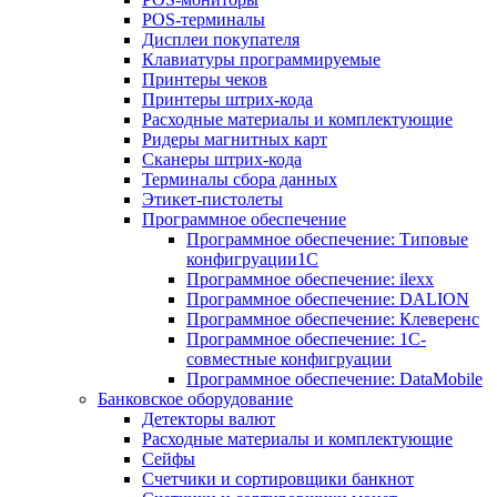
POS-терминалы
Дисплеи покупателя
Клавиатуры программируемые
Принтеры чеков
Принтеры штрих-кода
Расходные материалы и комплектующие
Ридеры магнитных карт
Сканеры штрих-кода
Терминалы сбора данных
Этикет-пистолеты
Программное обеспечение
Программное обеспечение: Типовые
конфигруации1С
Программное обеспечение: ilexx
Программное обеспечение: DALION
Программное обеспечение: Клеверенс
Программное обеспечение: 1С-
совместные конфигруации
Программное обеспечение: DataMobile
Банковское оборудование
Детекторы валют
Расходные материалы и комплектующие
Сейфы
Счетчики и сортировщики банкнот