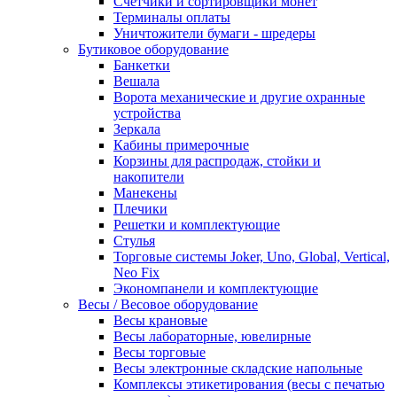
Счетчики и сортировщики монет
Терминалы оплаты
Уничтожители бумаги - шредеры
Бутиковое оборудование
Банкетки
Вешала
Ворота механические и другие охранные
устройства
Зеркала
Кабины примерочные
Корзины для распродаж, стойки и
накопители
Манекены
Плечики
Решетки и комплектующие
Стулья
Торговые системы Joker, Uno, Global, Vertical,
Neo Fix
Экономпанели и комплектующие
Весы / Весовое оборудование
Весы крановые
Весы лабораторные, ювелирные
Весы торговые
Весы электронные складские напольные
Комплексы этикетирования (весы с печатью