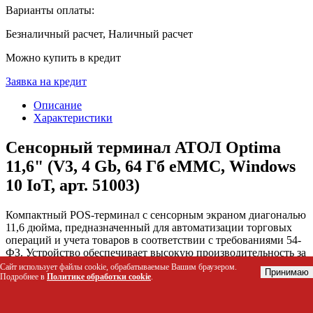
Варианты оплаты:
Безналичный расчет, Наличный расчет
Можно купить в кредит
Заявка на кредит
Описание
Характеристики
Сенсорный терминал АТОЛ Optima
11,6" (V3, 4 Gb, 64 Гб eMMC, Windows
10 IoT, арт. 51003)
Компактный POS-терминал с сенсорным экраном диагональю
11,6 дюйма, предназначенный для автоматизации торговых
операций и учета товаров в соответствии с требованиями 54-
ФЗ. Устройство обеспечивает высокую производительность за
счет процессора Intel Celeron и поддерживает работу со всеми
Сайт использует файлы cookie, обрабатываемые Вашим браузером.
Принимаю
популярными кассовыми программами, решая проблему
Подробнее в
Политике обработки cookie
.
необходимости частой замены оборудования при расширении
бизнес-процессов.