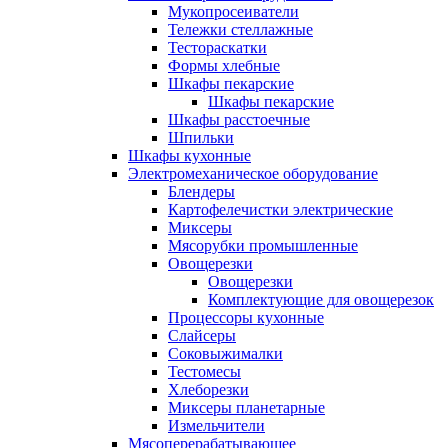
Мукопросеиватели
Тележки стеллажные
Тестораскатки
Формы хлебные
Шкафы пекарские
Шкафы пекарские
Шкафы расстоечные
Шпильки
Шкафы кухонные
Электромеханическое оборудование
Блендеры
Картофелечистки электрические
Миксеры
Мясорубки промышленные
Овощерезки
Овощерезки
Комплектующие для овощерезок
Процессоры кухонные
Слайсеры
Соковыжималки
Тестомесы
Хлеборезки
Миксеры планетарные
Измельчители
Мясоперерабатывающее