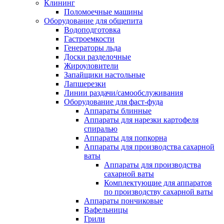
Клининг
Поломоечные машины
Оборудование для общепита
Водоподготовка
Гастроемкости
Генераторы льда
Доски разделочные
Жироуловители
Запайщики настольные
Лапшерезки
Линии раздачи/самообслуживания
Оборудование для фаст-фуда
Аппараты блинные
Аппараты для нарезки картофеля
спиралью
Аппараты для попкорна
Аппараты для производства сахарной
ваты
Аппараты для производства
сахарной ваты
Комплектующие для аппаратов
по производству сахарной ваты
Аппараты пончиковые
Вафельницы
Грили