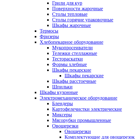
Грили для кур
Поверхности жарочные
Столы тепловые
Столы горячие упаковочные
Шкафы жарочные
Термосы
Фризеры
Хлебопекарное оборудование
Мукопросеиватели
Тележки стеллажные
Тестораскатки
Формы хлебные
Шкафы пекарские
Шкафы пекарские
Шкафы расстоечные
Шпильки
Шкафы кухонные
Электромеханическое оборудование
Блендеры
Картофелечистки электрические
Миксеры
Мясорубки промышленные
Овощерезки
Овощерезки
Комплектующие для овощерезок