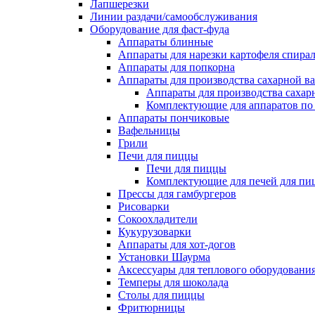
Лапшерезки
Линии раздачи/самообслуживания
Оборудование для фаст-фуда
Аппараты блинные
Аппараты для нарезки картофеля спира
Аппараты для попкорна
Аппараты для производства сахарной в
Аппараты для производства сахар
Комплектующие для аппаратов по 
Аппараты пончиковые
Вафельницы
Грили
Печи для пиццы
Печи для пиццы
Комплектующие для печей для пи
Прессы для гамбургеров
Рисоварки
Сокоохладители
Кукурузоварки
Аппараты для хот-догов
Установки Шаурма
Аксессуары для теплового оборудовани
Темперы для шоколада
Столы для пиццы
Фритюрницы