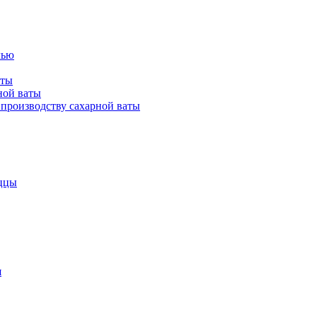
лью
аты
ной ваты
производству сахарной ваты
ццы
я