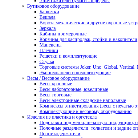
Уничтожители бумаги - шредеры
Бутиковое оборудование
Банкетки
Вешала
Ворота механические и другие охранные устр
Зеркала
Кабины примерочные
Корзины для распродаж, стойки и накопители
Манекены
Плечики
Решетки и комплектующие
Стулья
Торговые системы Joker, Uno, Global, Vertical,
Экономпанели и комплектующие
Весы / Весовое оборудование
Весы крановые
Весы лабораторные, ювелирные
Весы торговые
Весы электронные складские напольные
Комплексы этикетирования (весы с печатью э
Комплектующие к весовому оборудованию
Изделия из пластика и оргстекла
Подставки под меню, печатную продукцию, 
Полочные разделители, толкатели и задние о
Ценникодержатели