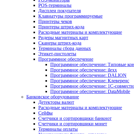
POS-терминалы
Дисплеи покупателя
Клавиатуры программируемые
Принтеры чеков
Принтеры штрих-кода
Расходные материалы и комплектующие
Ридеры магнитных карт
Сканеры штрих-кода
Терминалы сбора данных
Этикет-пистолеты
Программное обеспечение
Программное обеспечение: Типовые к
Программное обеспечение: ilexx
Программное обеспечение: DALION
Программное обеспечение: Клеверенс
Программное обеспечение: 1С-совмест
Программное обеспечение: DataMobile
Банковское оборудование
Детекторы валют
Расходные материалы и комплектующие
Сейфы
Счетчики и сортировщики банкнот
Счетчики и сортировщики монет
Терминалы оплаты