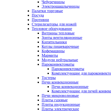
Чебуречницы
Электрошашлычницы
Палатки торговые
Посуда
Противни
Стерилизаторы для ножей
Тепловое оборудование
Витрины тепловые
Зонты вентиляционные
Кипятильники
Котлы пищеварочные
Кофемашины
Мармиты
Модули нейтральные
Пароконвектоматы
Пароконвектоматы
Комплектующие для пароконвекто
Тостеры
Печи конвекционные
Печи конвекционные
Комплектующие для печей конве
Печи микроволновые
Плиты газовые
Плиты индукционные
Плиты электрические