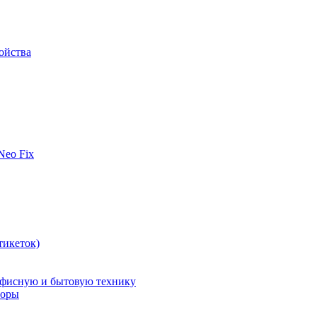
ойства
 Neo Fix
тикеток)
офисную и бытовую технику
поры