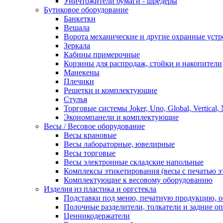
Уничтожители бумаги - шредеры
Бутиковое оборудование
Банкетки
Вешала
Ворота механические и другие охранные устр
Зеркала
Кабины примерочные
Корзины для распродаж, стойки и накопители
Манекены
Плечики
Решетки и комплектующие
Стулья
Торговые системы Joker, Uno, Global, Vertical,
Экономпанели и комплектующие
Весы / Весовое оборудование
Весы крановые
Весы лабораторные, ювелирные
Весы торговые
Весы электронные складские напольные
Комплексы этикетирования (весы с печатью э
Комплектующие к весовому оборудованию
Изделия из пластика и оргстекла
Подставки под меню, печатную продукцию, 
Полочные разделители, толкатели и задние о
Ценникодержатели