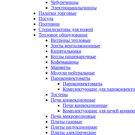
Чебуречницы
Электрошашлычницы
Палатки торговые
Посуда
Противни
Стерилизаторы для ножей
Тепловое оборудование
Витрины тепловые
Зонты вентиляционные
Кипятильники
Котлы пищеварочные
Кофемашины
Мармиты
Модули нейтральные
Пароконвектоматы
Пароконвектоматы
Комплектующие для пароконвекто
Тостеры
Печи конвекционные
Печи конвекционные
Комплектующие для печей конве
Печи микроволновые
Плиты газовые
Плиты индукционные
Плиты электрические