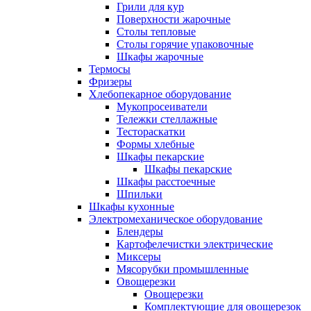
Грили для кур
Поверхности жарочные
Столы тепловые
Столы горячие упаковочные
Шкафы жарочные
Термосы
Фризеры
Хлебопекарное оборудование
Мукопросеиватели
Тележки стеллажные
Тестораскатки
Формы хлебные
Шкафы пекарские
Шкафы пекарские
Шкафы расстоечные
Шпильки
Шкафы кухонные
Электромеханическое оборудование
Блендеры
Картофелечистки электрические
Миксеры
Мясорубки промышленные
Овощерезки
Овощерезки
Комплектующие для овощерезок