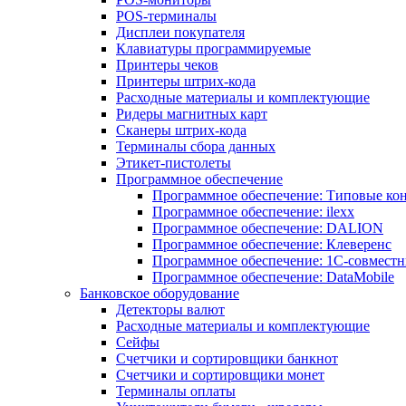
POS-терминалы
Дисплеи покупателя
Клавиатуры программируемые
Принтеры чеков
Принтеры штрих-кода
Расходные материалы и комплектующие
Ридеры магнитных карт
Сканеры штрих-кода
Терминалы сбора данных
Этикет-пистолеты
Программное обеспечение
Программное обеспечение: Типовые к
Программное обеспечение: ilexx
Программное обеспечение: DALION
Программное обеспечение: Клеверенс
Программное обеспечение: 1С-совмест
Программное обеспечение: DataMobile
Банковское оборудование
Детекторы валют
Расходные материалы и комплектующие
Сейфы
Счетчики и сортировщики банкнот
Счетчики и сортировщики монет
Терминалы оплаты