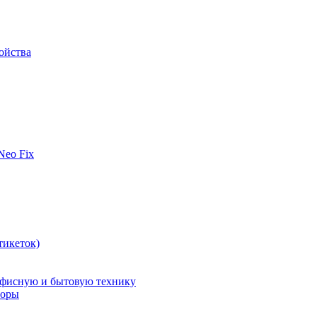
ойства
 Neo Fix
тикеток)
офисную и бытовую технику
поры