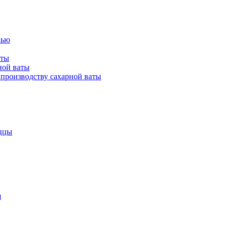
лью
аты
ной ваты
производству сахарной ваты
ццы
я