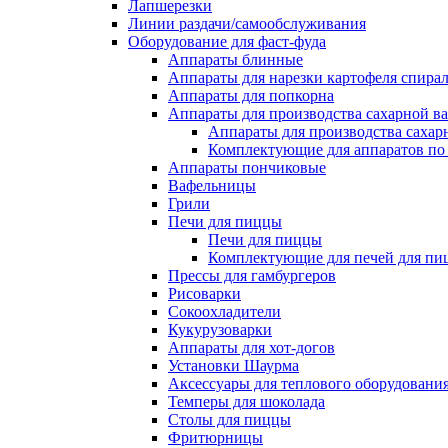
Лапшерезки
Линии раздачи/самообслуживания
Оборудование для фаст-фуда
Аппараты блинные
Аппараты для нарезки картофеля спира
Аппараты для попкорна
Аппараты для производства сахарной в
Аппараты для производства сахар
Комплектующие для аппаратов по 
Аппараты пончиковые
Вафельницы
Грили
Печи для пиццы
Печи для пиццы
Комплектующие для печей для пи
Прессы для гамбургеров
Рисоварки
Сокоохладители
Кукурузоварки
Аппараты для хот-догов
Установки Шаурма
Аксессуары для теплового оборудовани
Темперы для шоколада
Столы для пиццы
Фритюрницы