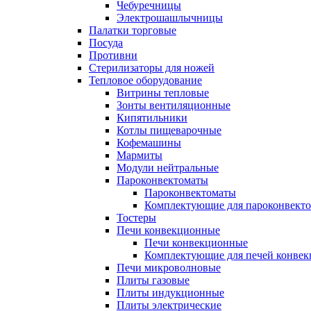
Чебуречницы
Электрошашлычницы
Палатки торговые
Посуда
Противни
Стерилизаторы для ножей
Тепловое оборудование
Витрины тепловые
Зонты вентиляционные
Кипятильники
Котлы пищеварочные
Кофемашины
Мармиты
Модули нейтральные
Пароконвектоматы
Пароконвектоматы
Комплектующие для пароконвекто
Тостеры
Печи конвекционные
Печи конвекционные
Комплектующие для печей конве
Печи микроволновые
Плиты газовые
Плиты индукционные
Плиты электрические