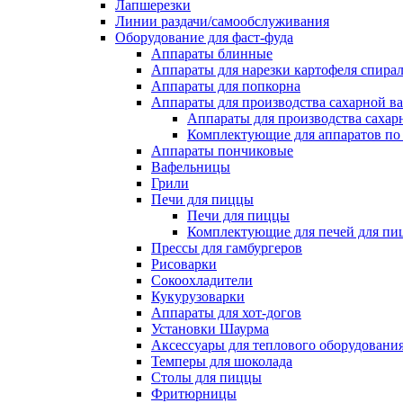
Лапшерезки
Линии раздачи/самообслуживания
Оборудование для фаст-фуда
Аппараты блинные
Аппараты для нарезки картофеля спира
Аппараты для попкорна
Аппараты для производства сахарной в
Аппараты для производства сахар
Комплектующие для аппаратов по 
Аппараты пончиковые
Вафельницы
Грили
Печи для пиццы
Печи для пиццы
Комплектующие для печей для пи
Прессы для гамбургеров
Рисоварки
Сокоохладители
Кукурузоварки
Аппараты для хот-догов
Установки Шаурма
Аксессуары для теплового оборудовани
Темперы для шоколада
Столы для пиццы
Фритюрницы