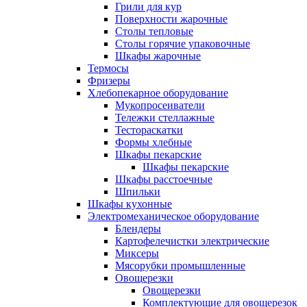
Грили для кур
Поверхности жарочные
Столы тепловые
Столы горячие упаковочные
Шкафы жарочные
Термосы
Фризеры
Хлебопекарное оборудование
Мукопросеиватели
Тележки стеллажные
Тестораскатки
Формы хлебные
Шкафы пекарские
Шкафы пекарские
Шкафы расстоечные
Шпильки
Шкафы кухонные
Электромеханическое оборудование
Блендеры
Картофелечистки электрические
Миксеры
Мясорубки промышленные
Овощерезки
Овощерезки
Комплектующие для овощерезок