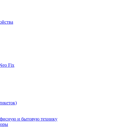
ойства
 Neo Fix
тикеток)
офисную и бытовую технику
поры