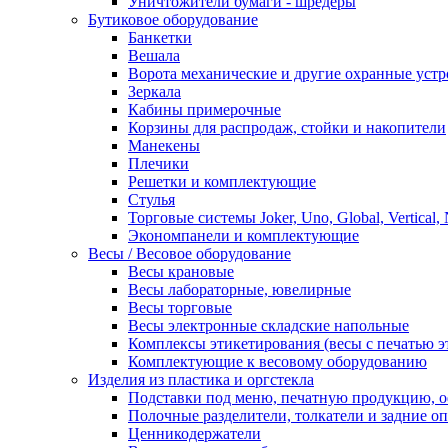
Уничтожители бумаги - шредеры
Бутиковое оборудование
Банкетки
Вешала
Ворота механические и другие охранные устр
Зеркала
Кабины примерочные
Корзины для распродаж, стойки и накопители
Манекены
Плечики
Решетки и комплектующие
Стулья
Торговые системы Joker, Uno, Global, Vertical,
Экономпанели и комплектующие
Весы / Весовое оборудование
Весы крановые
Весы лабораторные, ювелирные
Весы торговые
Весы электронные складские напольные
Комплексы этикетирования (весы с печатью э
Комплектующие к весовому оборудованию
Изделия из пластика и оргстекла
Подставки под меню, печатную продукцию, 
Полочные разделители, толкатели и задние о
Ценникодержатели