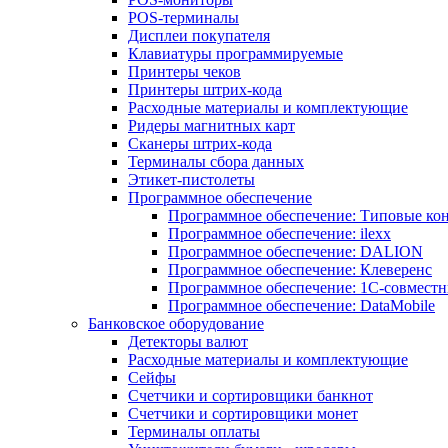
POS-терминалы
Дисплеи покупателя
Клавиатуры программируемые
Принтеры чеков
Принтеры штрих-кода
Расходные материалы и комплектующие
Ридеры магнитных карт
Сканеры штрих-кода
Терминалы сбора данных
Этикет-пистолеты
Программное обеспечение
Программное обеспечение: Типовые к
Программное обеспечение: ilexx
Программное обеспечение: DALION
Программное обеспечение: Клеверенс
Программное обеспечение: 1С-совмест
Программное обеспечение: DataMobile
Банковское оборудование
Детекторы валют
Расходные материалы и комплектующие
Сейфы
Счетчики и сортировщики банкнот
Счетчики и сортировщики монет
Терминалы оплаты