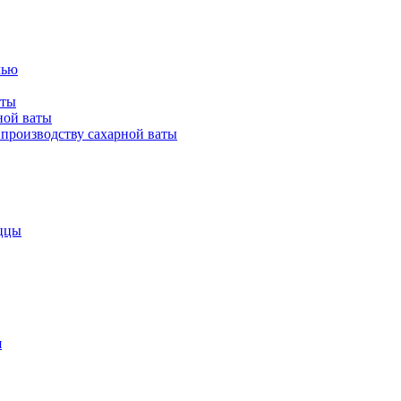
лью
аты
ной ваты
производству сахарной ваты
ццы
я