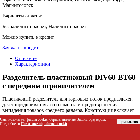
Магнитогорск
Варианты оплаты:
Безналичный расчет, Наличный расчет
Можно купить в кредит
Заявка на кредит
Описание
Характеристики
Разделитель пластиковый DIV60-BT60
с передним ограничителем
Пластиковый разделитель для торговых полок предназначен
для упорядочивания ассортимента и предотвращения
выпадения товаров среднего размера. Конструкция включает
высокий передний ограничитель, который фиксирует
Сайт использует файлы cookie, обрабатываемые Вашим браузером.
продукцию на месте, обеспечивая аккуратный вид выкладки
Принимаю
Подробнее в
Политике обработки cookie
.
и удобство выбора покупателем. Товар решает проблему
хаотичного расположения мелких и средних позиций в
розничных точках.