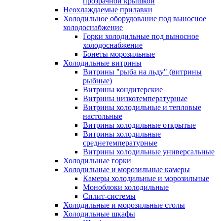
прозрачной крышкой
Неохлаждаемые прилавки
Холодильное оборудование под выносное
холодоснабжение
Горки холодильные под выносное
холодоснабжение
Бонеты морозильные
Холодильные витрины
Витрины "рыба на льду" (витрины
рыбные)
Витрины кондитерские
Витрины низкотемпературные
Витрины холодильные и тепловые
настольные
Витрины холодильные открытые
Витрины холодильные
среднетемпературные
Витрины холодильные универсальные
Холодильные горки
Холодильные и морозильные камеры
Камеры холодильные и морозильные
Моноблоки холодильные
Сплит-системы
Холодильные и морозильные столы
Холодильные шкафы