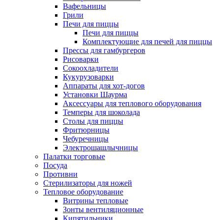
Вафельницы
Грили
Печи для пиццы
Печи для пиццы
Комплектующие для печей для пиццы
Прессы для гамбургеров
Рисоварки
Сокоохладители
Кукурузоварки
Аппараты для хот-догов
Установки Шаурма
Аксессуары для теплового оборудования
Темперы для шоколада
Столы для пиццы
Фритюрницы
Чебуречницы
Электрошашлычницы
Палатки торговые
Посуда
Противни
Стерилизаторы для ножей
Тепловое оборудование
Витрины тепловые
Зонты вентиляционные
Кипятильники