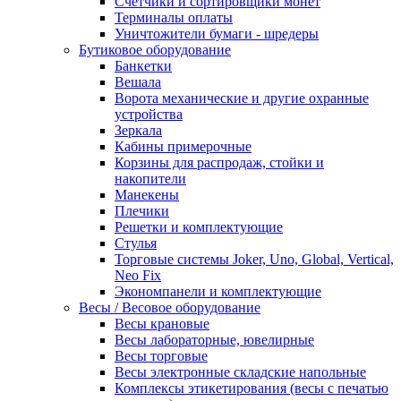
Счетчики и сортировщики монет
Терминалы оплаты
Уничтожители бумаги - шредеры
Бутиковое оборудование
Банкетки
Вешала
Ворота механические и другие охранные
устройства
Зеркала
Кабины примерочные
Корзины для распродаж, стойки и
накопители
Манекены
Плечики
Решетки и комплектующие
Стулья
Торговые системы Joker, Uno, Global, Vertical,
Neo Fix
Экономпанели и комплектующие
Весы / Весовое оборудование
Весы крановые
Весы лабораторные, ювелирные
Весы торговые
Весы электронные складские напольные
Комплексы этикетирования (весы с печатью