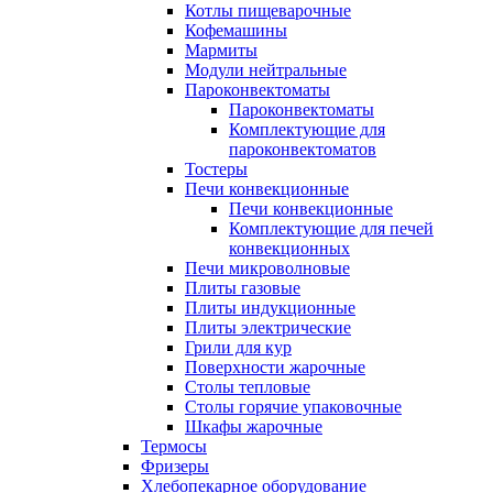
Котлы пищеварочные
Кофемашины
Мармиты
Модули нейтральные
Пароконвектоматы
Пароконвектоматы
Комплектующие для
пароконвектоматов
Тостеры
Печи конвекционные
Печи конвекционные
Комплектующие для печей
конвекционных
Печи микроволновые
Плиты газовые
Плиты индукционные
Плиты электрические
Грили для кур
Поверхности жарочные
Столы тепловые
Столы горячие упаковочные
Шкафы жарочные
Термосы
Фризеры
Хлебопекарное оборудование