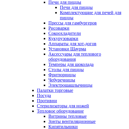
Печи для пиццы
Печи для пиццы
Комплектующие для печей для
пиццы
Прессы для гамбургеров
Рисоварки
Сокоохладители
Кукурузоварки
Аппараты для хот-догов
Установки Шаурма
Аксессуары для теплового
оборудования
Темперы для шоколада
Столы для пиццы
Фритюрницы
Чебуречницы
Электрошашлычницы
Палатки торговые
Посуда
Противни
Стерилизаторы для ножей
Тепловое оборудование
Витрины тепловые
Зонты вентиляционные
Кипятильники