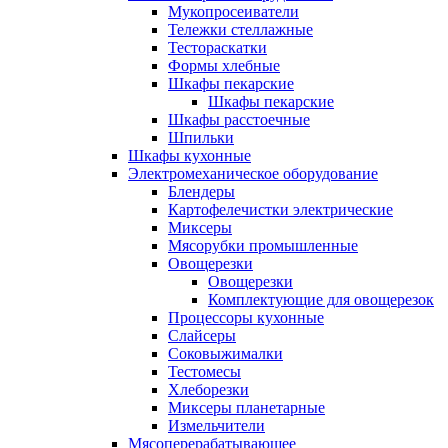
Мукопросеиватели
Тележки стеллажные
Тестораскатки
Формы хлебные
Шкафы пекарские
Шкафы пекарские
Шкафы расстоечные
Шпильки
Шкафы кухонные
Электромеханическое оборудование
Блендеры
Картофелечистки электрические
Миксеры
Мясорубки промышленные
Овощерезки
Овощерезки
Комплектующие для овощерезок
Процессоры кухонные
Слайсеры
Соковыжималки
Тестомесы
Хлеборезки
Миксеры планетарные
Измельчители
Мясоперерабатывающее