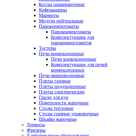
Котлы пищеварочные
Кофемашины
Мармиты
Модули нейтральные
Пароконвектоматы
Пароконвектоматы
Комплектующие для
пароконвектоматов
Тостеры
Печи конвекционные
Печи конвекционные
Комплектующие для печей
конвекционных
Печи микроволновые
Плиты газовые
Плиты индукционные
Плиты электрические
Грили для кур
Поверхности жарочные
Столы тепловые
Столы горячие упаковочные
Шкафы жарочные
Термосы
Фризеры
Хлебопекарное оборудование