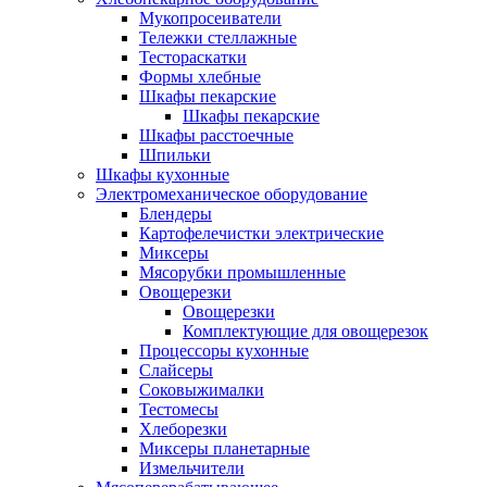
Мукопросеиватели
Тележки стеллажные
Тестораскатки
Формы хлебные
Шкафы пекарские
Шкафы пекарские
Шкафы расстоечные
Шпильки
Шкафы кухонные
Электромеханическое оборудование
Блендеры
Картофелечистки электрические
Миксеры
Мясорубки промышленные
Овощерезки
Овощерезки
Комплектующие для овощерезок
Процессоры кухонные
Слайсеры
Соковыжималки
Тестомесы
Хлеборезки
Миксеры планетарные
Измельчители