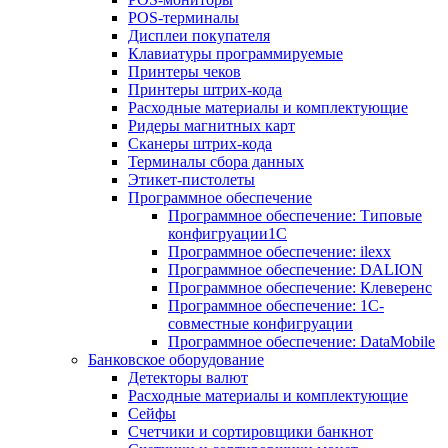
POS-терминалы
Дисплеи покупателя
Клавиатуры программируемые
Принтеры чеков
Принтеры штрих-кода
Расходные материалы и комплектующие
Ридеры магнитных карт
Сканеры штрих-кода
Терминалы сбора данных
Этикет-пистолеты
Программное обеспечение
Программное обеспечение: Типовые
конфигруации1С
Программное обеспечение: ilexx
Программное обеспечение: DALION
Программное обеспечение: Клеверенс
Программное обеспечение: 1С-
совместные конфигруации
Программное обеспечение: DataMobile
Банковское оборудование
Детекторы валют
Расходные материалы и комплектующие
Сейфы
Счетчики и сортировщики банкнот