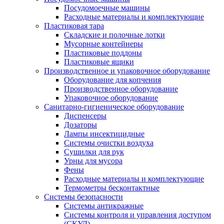
Посудомоечные машины
Расходные материалы и комплектующие
Пластиковая тара
Складские и полочные лотки
Мусорные контейнеры
Пластиковые поддоны
Пластиковые ящики
Производственное и упаковочное оборудование
Оборудование для копчения
Производственное оборудование
Упаковочное оборудование
Санитарно-гигиеническое оборудование
Диспенсеры
Дозаторы
Лампы инсектицидные
Системы очистки воздуха
Сушилки для рук
Урны для мусора
Фены
Расходные материалы и комплектующие
Термометры бесконтактные
Системы безопасности
Системы антикражные
Системы контроля и управления доступом
(СКУД)