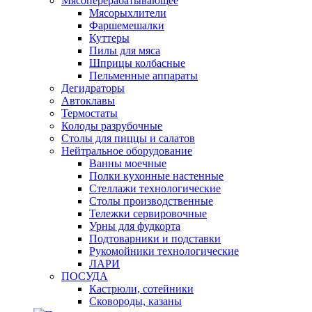
Мясоперерабатывающее
Мясорыхлители
Фаршемешалки
Куттеры
Пилы для мяса
Шприцы колбасные
Пельменные аппараты
Дегидраторы
Автоклавы
Термостаты
Колоды разрубочные
Столы для пиццы и салатов
Нейтральное оборудование
Ванны моечные
Полки кухонные настенные
Стеллажи технологические
Столы производственные
Тележки сервировочные
Урны для фудкорта
Подтоварники и подставки
Рукомойники технологические
ЛАРИ
ПОСУДА
Кастрюли, сотейники
Сковороды, казаны