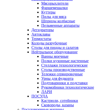
Мясорыхлители
Фаршемешалки
Куттеры
Пилы для мяса
Шприцы колбасные
Пельменные аппараты
Дегидраторы
Автоклавы
Термостаты
Колоды разрубочные
Столы для пиццы и салатов
Нейтральное оборудование
Ванны моечные
Полки кухонные настенные
Стеллажи технологические
Столы производственные
Тележки сервировочные
Урны для фудкорта
Подтоварники и подставки
Рукомойники технологические
ЛАРИ
ПОСУДА
Кастрюли, сотейники
Сковороды, казаны
Посудомоечные машины