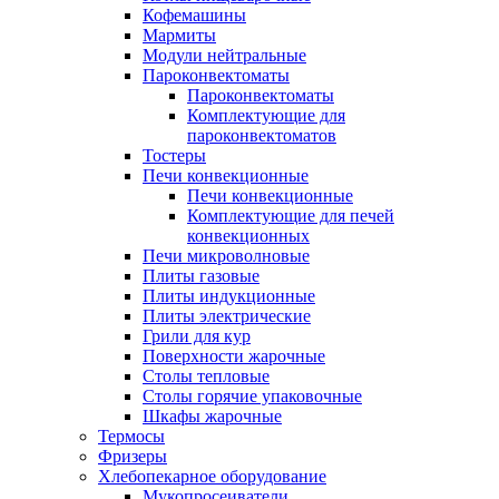
Кофемашины
Мармиты
Модули нейтральные
Пароконвектоматы
Пароконвектоматы
Комплектующие для
пароконвектоматов
Тостеры
Печи конвекционные
Печи конвекционные
Комплектующие для печей
конвекционных
Печи микроволновые
Плиты газовые
Плиты индукционные
Плиты электрические
Грили для кур
Поверхности жарочные
Столы тепловые
Столы горячие упаковочные
Шкафы жарочные
Термосы
Фризеры
Хлебопекарное оборудование
Мукопросеиватели