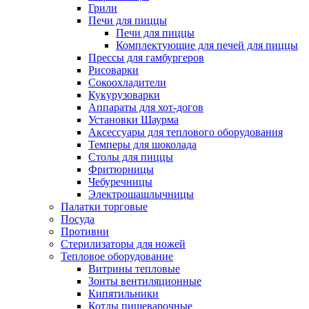
Грили
Печи для пиццы
Печи для пиццы
Комплектующие для печей для пиццы
Прессы для гамбургеров
Рисоварки
Сокоохладители
Кукурузоварки
Аппараты для хот-догов
Установки Шаурма
Аксессуары для теплового оборудования
Темперы для шоколада
Столы для пиццы
Фритюрницы
Чебуречницы
Электрошашлычницы
Палатки торговые
Посуда
Противни
Стерилизаторы для ножей
Тепловое оборудование
Витрины тепловые
Зонты вентиляционные
Кипятильники
Котлы пищеварочные