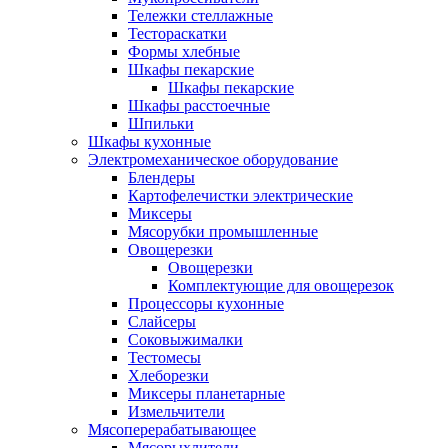
Тележки стеллажные
Тестораскатки
Формы хлебные
Шкафы пекарские
Шкафы пекарские
Шкафы расстоечные
Шпильки
Шкафы кухонные
Электромеханическое оборудование
Блендеры
Картофелечистки электрические
Миксеры
Мясорубки промышленные
Овощерезки
Овощерезки
Комплектующие для овощерезок
Процессоры кухонные
Слайсеры
Соковыжималки
Тестомесы
Хлеборезки
Миксеры планетарные
Измельчители
Мясоперерабатывающее
Мясорыхлители