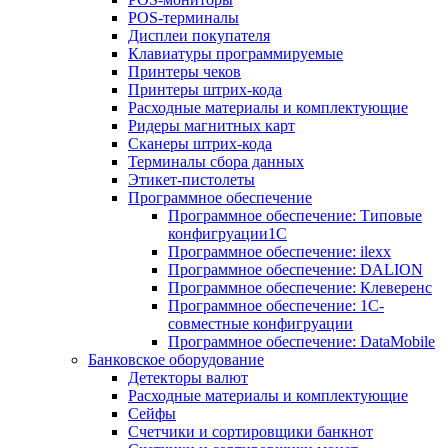
POS-терминалы
Дисплеи покупателя
Клавиатуры программируемые
Принтеры чеков
Принтеры штрих-кода
Расходные материалы и комплектующие
Ридеры магнитных карт
Сканеры штрих-кода
Терминалы сбора данных
Этикет-пистолеты
Программное обеспечение
Программное обеспечение: Типовые
конфигруации1С
Программное обеспечение: ilexx
Программное обеспечение: DALION
Программное обеспечение: Клеверенс
Программное обеспечение: 1С-
совместные конфигруации
Программное обеспечение: DataMobile
Банковское оборудование
Детекторы валют
Расходные материалы и комплектующие
Сейфы
Счетчики и сортировщики банкнот