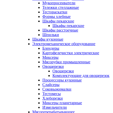
Мукопросеиватели
Тележки стеллажные
Тестораскатки
Формы хлебные
Шкафы пекарские
Шкафы пекарские
Шкафы расстоечные
Шпильки
Шкафы кухонные
Электромеханическое оборудование
Блендеры
Картофелечистки электрические
Миксеры
Мясорубки промышленные
Овощерезки
Овощерезки
Комплектующие для овощерезок
Процессоры кухонные
Слайсеры
Соковыжималки
Тестомесы
Хлеборезки
Миксеры планетарные
Измельчители
Мясоперерабатывающее