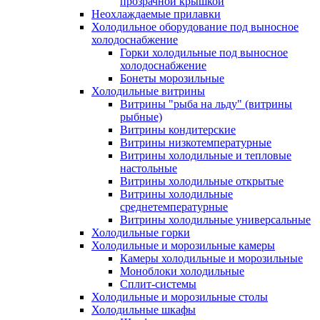
прозрачной крышкой
Неохлаждаемые прилавки
Холодильное оборудование под выносное
холодоснабжение
Горки холодильные под выносное
холодоснабжение
Бонеты морозильные
Холодильные витрины
Витрины "рыба на льду" (витрины
рыбные)
Витрины кондитерские
Витрины низкотемпературные
Витрины холодильные и тепловые
настольные
Витрины холодильные открытые
Витрины холодильные
среднетемпературные
Витрины холодильные универсальные
Холодильные горки
Холодильные и морозильные камеры
Камеры холодильные и морозильные
Моноблоки холодильные
Сплит-системы
Холодильные и морозильные столы
Холодильные шкафы