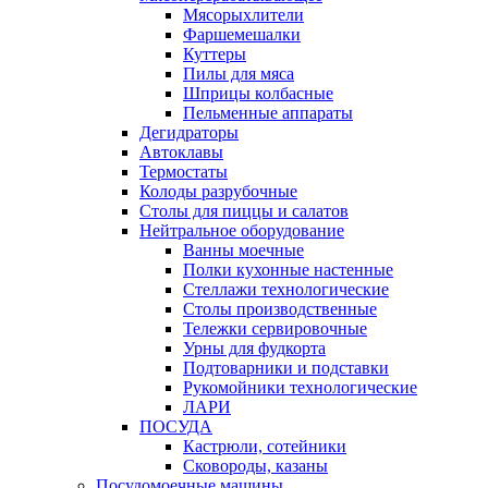
Мясорыхлители
Фаршемешалки
Куттеры
Пилы для мяса
Шприцы колбасные
Пельменные аппараты
Дегидраторы
Автоклавы
Термостаты
Колоды разрубочные
Столы для пиццы и салатов
Нейтральное оборудование
Ванны моечные
Полки кухонные настенные
Стеллажи технологические
Столы производственные
Тележки сервировочные
Урны для фудкорта
Подтоварники и подставки
Рукомойники технологические
ЛАРИ
ПОСУДА
Кастрюли, сотейники
Сковороды, казаны
Посудомоечные машины