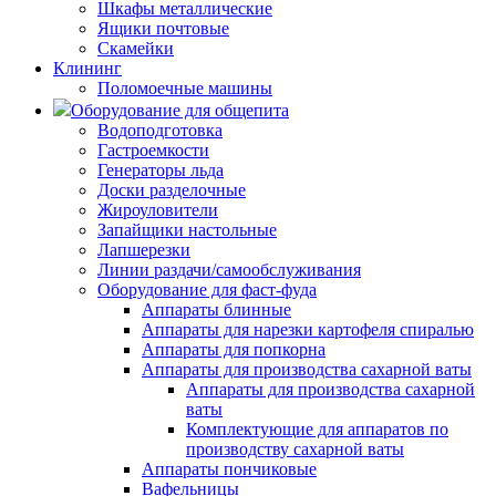
Шкафы металлические
Ящики почтовые
Скамейки
Клининг
Поломоечные машины
Оборудование для общепита
Водоподготовка
Гастроемкости
Генераторы льда
Доски разделочные
Жироуловители
Запайщики настольные
Лапшерезки
Линии раздачи/самообслуживания
Оборудование для фаст-фуда
Аппараты блинные
Аппараты для нарезки картофеля спиралью
Аппараты для попкорна
Аппараты для производства сахарной ваты
Аппараты для производства сахарной
ваты
Комплектующие для аппаратов по
производству сахарной ваты
Аппараты пончиковые
Вафельницы