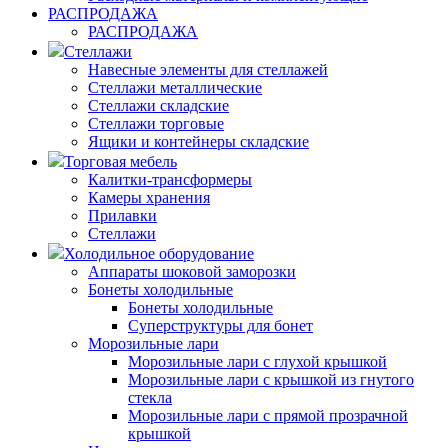
РАСПРОДАЖА
РАСПРОДАЖА
Стеллажи
Навесные элементы для стеллажей
Стеллажи металлические
Стеллажи складские
Стеллажи торговые
Ящики и контейнеры складские
Торговая мебель
Калитки-трансформеры
Камеры хранения
Прилавки
Стеллажи
Холодильное оборудование
Аппараты шоковой заморозки
Бонеты холодильные
Бонеты холодильные
Суперструктуры для бонет
Морозильные лари
Морозильные лари с глухой крышкой
Морозильные лари с крышкой из гнутого
стекла
Морозильные лари с прямой прозрачной
крышкой