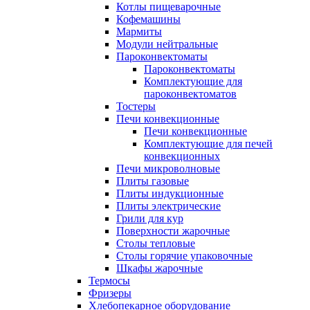
Котлы пищеварочные
Кофемашины
Мармиты
Модули нейтральные
Пароконвектоматы
Пароконвектоматы
Комплектующие для
пароконвектоматов
Тостеры
Печи конвекционные
Печи конвекционные
Комплектующие для печей
конвекционных
Печи микроволновые
Плиты газовые
Плиты индукционные
Плиты электрические
Грили для кур
Поверхности жарочные
Столы тепловые
Столы горячие упаковочные
Шкафы жарочные
Термосы
Фризеры
Хлебопекарное оборудование