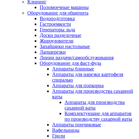
Клининг
Поломоечные машины
Оборудование для общепита
Водоподготовка
Гастроемкости
Генераторы льда
Доски разделочные
Жироуловители
Запайщики настольные
Лапшерезки
Линии раздачи/самообслуживания
Оборудование для фаст-фуда
Аппараты блинные
Аппараты для нарезки картофеля
спиралью
Аппараты для попкорна
Аппараты для производства сахарной
ваты
Аппараты для производства
сахарной ваты
Комплектующие для аппаратов
по производству сахарной ваты
Аппараты пончиковые
Вафельницы
Грили