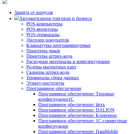
Защита от вирусов
Автоматизация торговли и бизнеса
POS-компьютеры
POS-мониторы
POS-терминалы
Дисплеи покупателя
Клавиатуры программируемые
Принтеры чеков
Принтеры штрих-кода
Расходные материалы и комплектующие
Ридеры магнитных карт
Сканеры штрих-кода
Терминалы сбора данных
Этикет-пистолеты
Программное обеспечение
Программное обеспечение: Типовые
конфигруации1С
Программное обеспечение: ilexx
Программное обеспечение: DALION
Программное обеспечение: Клеверенс
Программное обеспечение: 1С-совместные
конфигруации
Программное обеспечение: DataMobile