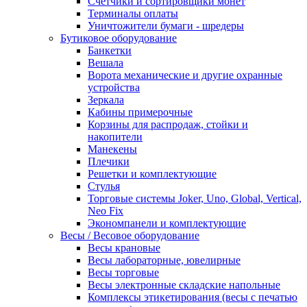
Счетчики и сортировщики монет
Терминалы оплаты
Уничтожители бумаги - шредеры
Бутиковое оборудование
Банкетки
Вешала
Ворота механические и другие охранные
устройства
Зеркала
Кабины примерочные
Корзины для распродаж, стойки и
накопители
Манекены
Плечики
Решетки и комплектующие
Стулья
Торговые системы Joker, Uno, Global, Vertical,
Neo Fix
Экономпанели и комплектующие
Весы / Весовое оборудование
Весы крановые
Весы лабораторные, ювелирные
Весы торговые
Весы электронные складские напольные
Комплексы этикетирования (весы с печатью