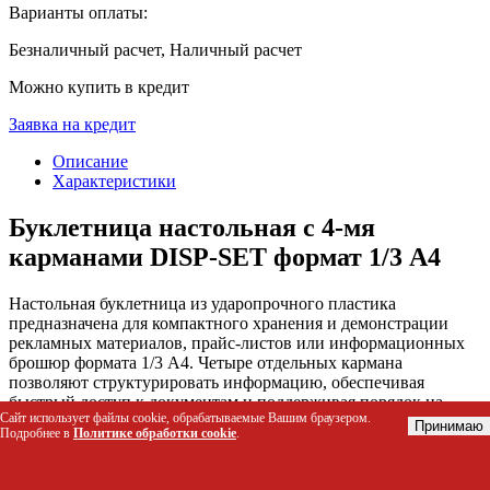
Варианты оплаты:
Безналичный расчет, Наличный расчет
Можно купить в кредит
Заявка на кредит
Описание
Характеристики
Буклетница настольная с 4-мя
карманами DISP-SET формат 1/3 A4
Настольная буклетница из ударопрочного пластика
предназначена для компактного хранения и демонстрации
рекламных материалов, прайс-листов или информационных
брошюр формата 1/3 A4. Четыре отдельных кармана
позволяют структурировать информацию, обеспечивая
быстрый доступ к документам и поддерживая порядок на
Сайт использует файлы cookie, обрабатываемые Вашим браузером.
рабочем столе или в зоне обслуживания клиентов.
Принимаю
Подробнее в
Политике обработки cookie
.
Кому подойдет этот товар