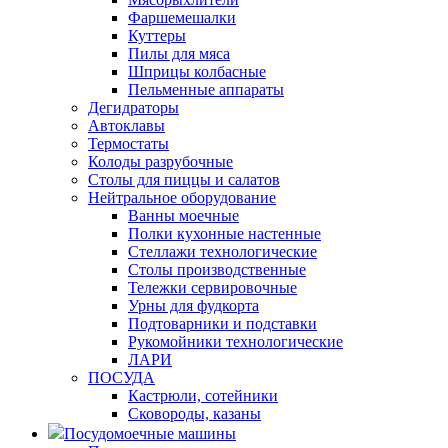
Фаршемешалки
Куттеры
Пилы для мяса
Шприцы колбасные
Пельменные аппараты
Дегидраторы
Автоклавы
Термостаты
Колоды разрубочные
Столы для пиццы и салатов
Нейтральное оборудование
Ванны моечные
Полки кухонные настенные
Стеллажи технологические
Столы производственные
Тележки сервировочные
Урны для фудкорта
Подтоварники и подставки
Рукомойники технологические
ЛАРИ
ПОСУДА
Кастрюли, сотейники
Сковороды, казаны
Посудомоечные машины