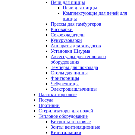
Печи для пиццы
Печи для пиццы
Комплектующие для печей для
пиццы
Прессы для гамбургеров
Рисоварки
Сокоохладители
Кукурузоварки
Аппараты для хот-догов
Установки Шаурма
Аксессуары для теплового
оборудования
Темперы для шоколада
Столы для пиццы
Фритюрницы
Чебуречницы
Электрошашлычницы
Палатки торговые
Посуда
Противни
Стерилизаторы для ножей
Тепловое оборудование
Витрины тепловые
Зонты вентиляционные
Кипятильники