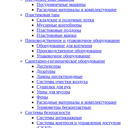
Посудомоечные машины
Расходные материалы и комплектующие
Пластиковая тара
Складские и полочные лотки
Мусорные контейнеры
Пластиковые поддоны
Пластиковые ящики
Производственное и упаковочное оборудование
Оборудование для копчения
Производственное оборудование
Упаковочное оборудование
Санитарно-гигиеническое оборудование
Диспенсеры
Дозаторы
Лампы инсектицидные
Системы очистки воздуха
Сушилки для рук
Урны для мусора
Фены
Расходные материалы и комплектующие
Термометры бесконтактные
Системы безопасности
Системы антикражные
Системы контроля и управления доступом
(СКУД)