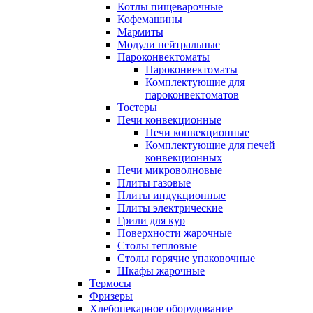
Котлы пищеварочные
Кофемашины
Мармиты
Модули нейтральные
Пароконвектоматы
Пароконвектоматы
Комплектующие для
пароконвектоматов
Тостеры
Печи конвекционные
Печи конвекционные
Комплектующие для печей
конвекционных
Печи микроволновые
Плиты газовые
Плиты индукционные
Плиты электрические
Грили для кур
Поверхности жарочные
Столы тепловые
Столы горячие упаковочные
Шкафы жарочные
Термосы
Фризеры
Хлебопекарное оборудование