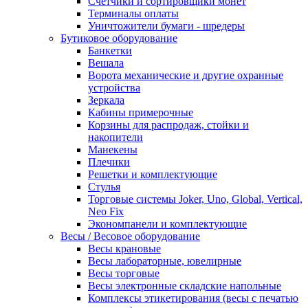
Счетчики и сортировщики монет
Терминалы оплаты
Уничтожители бумаги - шредеры
Бутиковое оборудование
Банкетки
Вешала
Ворота механические и другие охранные
устройства
Зеркала
Кабины примерочные
Корзины для распродаж, стойки и
накопители
Манекены
Плечики
Решетки и комплектующие
Стулья
Торговые системы Joker, Uno, Global, Vertical,
Neo Fix
Экономпанели и комплектующие
Весы / Весовое оборудование
Весы крановые
Весы лабораторные, ювелирные
Весы торговые
Весы электронные складские напольные
Комплексы этикетирования (весы с печатью