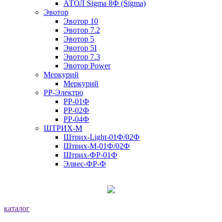
АТОЛ Sigma 8Ф (Sigma)
Эвотор
Эвотор 10
Эвотор 7.2
Эвотор 5
Эвотор 5I
Эвотор 7.3
Эвотор Power
Меркурий
Меркурий
РР-Электро
РР-01Ф
РР-02Ф
РР-04Ф
ШТРИХ-М
Штрих-Light-01Ф/02Ф
Штрих-М-01Ф/02Ф
Штрих-ФР-01Ф
Элвес-ФР-Ф
каталог