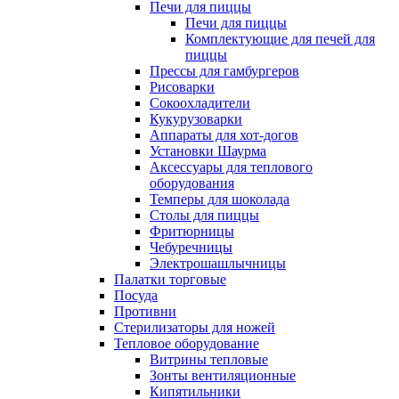
Печи для пиццы
Печи для пиццы
Комплектующие для печей для
пиццы
Прессы для гамбургеров
Рисоварки
Сокоохладители
Кукурузоварки
Аппараты для хот-догов
Установки Шаурма
Аксессуары для теплового
оборудования
Темперы для шоколада
Столы для пиццы
Фритюрницы
Чебуречницы
Электрошашлычницы
Палатки торговые
Посуда
Противни
Стерилизаторы для ножей
Тепловое оборудование
Витрины тепловые
Зонты вентиляционные
Кипятильники