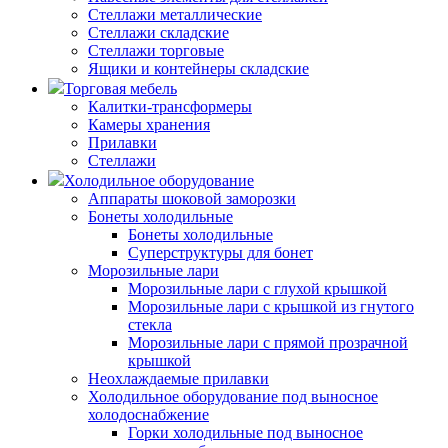
Стеллажи металлические
Стеллажи складские
Стеллажи торговые
Ящики и контейнеры складские
Торговая мебель
Калитки-трансформеры
Камеры хранения
Прилавки
Стеллажи
Холодильное оборудование
Аппараты шоковой заморозки
Бонеты холодильные
Бонеты холодильные
Суперструктуры для бонет
Морозильные лари
Морозильные лари с глухой крышкой
Морозильные лари с крышкой из гнутого
стекла
Морозильные лари с прямой прозрачной
крышкой
Неохлаждаемые прилавки
Холодильное оборудование под выносное
холодоснабжение
Горки холодильные под выносное