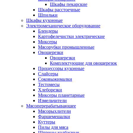
Шкафы пекарские
Шкафы расстоечные
Шпильки
Шкафы кухонные
Электромеханическое оборудование
Блендеры
Картофелечистки электрические
Миксеры
Мясорубки промышленные
Овощерезки
Овощерезки
Комплектующие для овощерезок
Процессоры кухонные
Слайсеры
Соковыжималки
Тестомесы
Хлеборезки
Миксеры планетарные
Измельчители
Мясоперерабатывающее
Мясорыхлители
Фаршемешалки
Куттеры
Пилы для мяса
Шприцы колбасные