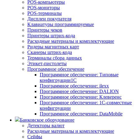
POS-компьютеры
POS-мониторы
POS-терминалы
Дисплеи покупателя
Клавиатуры программируемые
Принтеры чеков
Принтеры штрих-кода
Расходные материалы и комплектующие
Ридеры магнитных карт
Сканеры штрих-кода
Терминалы сбора данных
Этикет-пистолеты
Программное обеспечение
Программное обеспечение: Типовые
конфигруации1С
Программное обеспечение: ilexx
Программное обеспечение: DALION
Программное обеспечение: Клеверенс
Программное обеспечение: 1С-совместные
конфигруации
Программное обеспечение: DataMobile
Банковское оборудование
Детекторы валют
Расходные материалы и комплектующие
Сейфы