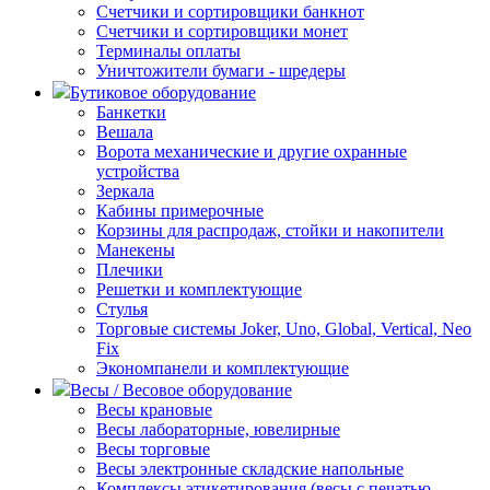
Счетчики и сортировщики банкнот
Счетчики и сортировщики монет
Терминалы оплаты
Уничтожители бумаги - шредеры
Бутиковое оборудование
Банкетки
Вешала
Ворота механические и другие охранные
устройства
Зеркала
Кабины примерочные
Корзины для распродаж, стойки и накопители
Манекены
Плечики
Решетки и комплектующие
Стулья
Торговые системы Joker, Uno, Global, Vertical, Neo
Fix
Экономпанели и комплектующие
Весы / Весовое оборудование
Весы крановые
Весы лабораторные, ювелирные
Весы торговые
Весы электронные складские напольные
Комплексы этикетирования (весы с печатью