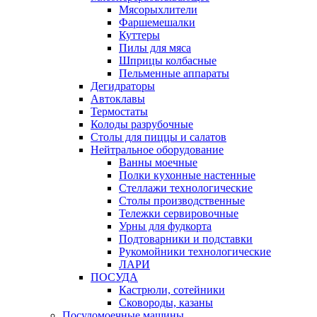
Мясорыхлители
Фаршемешалки
Куттеры
Пилы для мяса
Шприцы колбасные
Пельменные аппараты
Дегидраторы
Автоклавы
Термостаты
Колоды разрубочные
Столы для пиццы и салатов
Нейтральное оборудование
Ванны моечные
Полки кухонные настенные
Стеллажи технологические
Столы производственные
Тележки сервировочные
Урны для фудкорта
Подтоварники и подставки
Рукомойники технологические
ЛАРИ
ПОСУДА
Кастрюли, сотейники
Сковороды, казаны
Посудомоечные машины