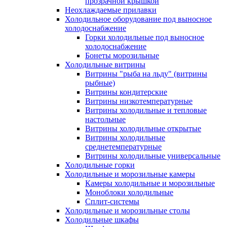
прозрачной крышкой
Неохлаждаемые прилавки
Холодильное оборудование под выносное
холодоснабжение
Горки холодильные под выносное
холодоснабжение
Бонеты морозильные
Холодильные витрины
Витрины "рыба на льду" (витрины
рыбные)
Витрины кондитерские
Витрины низкотемпературные
Витрины холодильные и тепловые
настольные
Витрины холодильные открытые
Витрины холодильные
среднетемпературные
Витрины холодильные универсальные
Холодильные горки
Холодильные и морозильные камеры
Камеры холодильные и морозильные
Моноблоки холодильные
Сплит-системы
Холодильные и морозильные столы
Холодильные шкафы