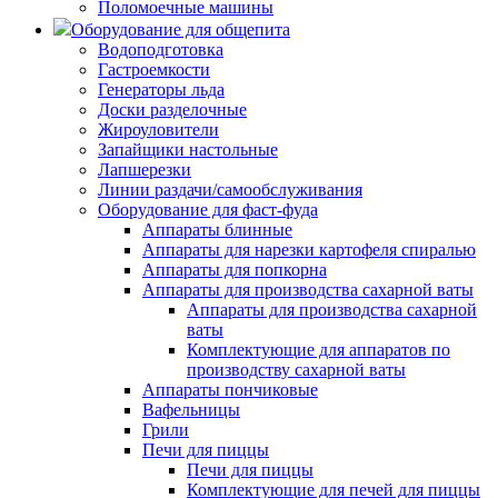
Поломоечные машины
Оборудование для общепита
Водоподготовка
Гастроемкости
Генераторы льда
Доски разделочные
Жироуловители
Запайщики настольные
Лапшерезки
Линии раздачи/самообслуживания
Оборудование для фаст-фуда
Аппараты блинные
Аппараты для нарезки картофеля спиралью
Аппараты для попкорна
Аппараты для производства сахарной ваты
Аппараты для производства сахарной
ваты
Комплектующие для аппаратов по
производству сахарной ваты
Аппараты пончиковые
Вафельницы
Грили
Печи для пиццы
Печи для пиццы
Комплектующие для печей для пиццы