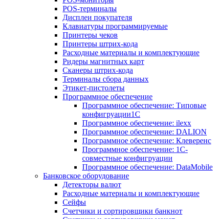
POS-терминалы
Дисплеи покупателя
Клавиатуры программируемые
Принтеры чеков
Принтеры штрих-кода
Расходные материалы и комплектующие
Ридеры магнитных карт
Сканеры штрих-кода
Терминалы сбора данных
Этикет-пистолеты
Программное обеспечение
Программное обеспечение: Типовые
конфигруации1С
Программное обеспечение: ilexx
Программное обеспечение: DALION
Программное обеспечение: Клеверенс
Программное обеспечение: 1С-
совместные конфигруации
Программное обеспечение: DataMobile
Банковское оборудование
Детекторы валют
Расходные материалы и комплектующие
Сейфы
Счетчики и сортировщики банкнот