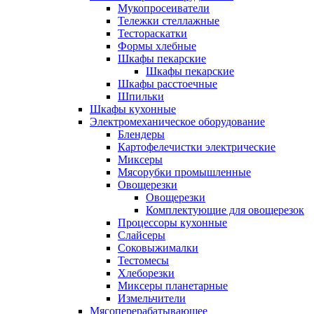
Мукопросеиватели
Тележки стеллажные
Тестораскатки
Формы хлебные
Шкафы пекарские
Шкафы пекарские
Шкафы расстоечные
Шпильки
Шкафы кухонные
Электромеханическое оборудование
Блендеры
Картофелечистки электрические
Миксеры
Мясорубки промышленные
Овощерезки
Овощерезки
Комплектующие для овощерезок
Процессоры кухонные
Слайсеры
Соковыжималки
Тестомесы
Хлеборезки
Миксеры планетарные
Измельчители
Мясоперерабатывающее