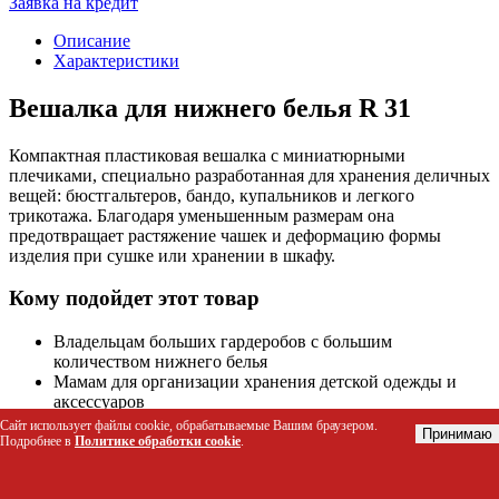
Заявка на кредит
Описание
Характеристики
Вешалка для нижнего белья R 31
Компактная пластиковая вешалка с миниатюрными
плечиками, специально разработанная для хранения деличных
вещей: бюстгальтеров, бандо, купальников и легкого
трикотажа. Благодаря уменьшенным размерам она
предотвращает растяжение чашек и деформацию формы
изделия при сушке или хранении в шкафу.
Кому подойдет этот товар
Владельцам больших гардеробов с большим
количеством нижнего белья
Мамам для организации хранения детской одежды и
аксессуаров
Хозяйкам, использующим сушильные машины или
Сайт использует файлы cookie, обрабатываемые Вашим браузером.
Принимаю
веревки для деличной стирки
Подробнее в
Политике обработки cookie
.
Продавцам в бутиках и на маркетплейсах для
компактной презентации товаров