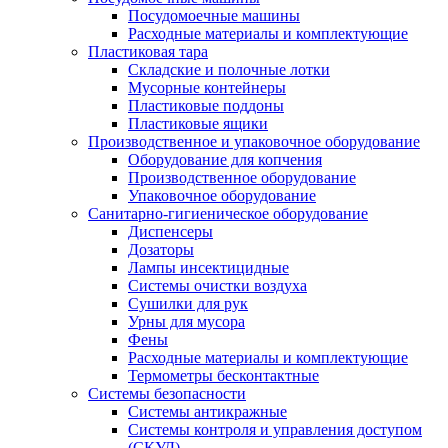
Посудомоечные машины
Расходные материалы и комплектующие
Пластиковая тара
Складские и полочные лотки
Мусорные контейнеры
Пластиковые поддоны
Пластиковые ящики
Производственное и упаковочное оборудование
Оборудование для копчения
Производственное оборудование
Упаковочное оборудование
Санитарно-гигиеническое оборудование
Диспенсеры
Дозаторы
Лампы инсектицидные
Системы очистки воздуха
Сушилки для рук
Урны для мусора
Фены
Расходные материалы и комплектующие
Термометры бесконтактные
Системы безопасности
Системы антикражные
Системы контроля и управления доступом
(СКУД)