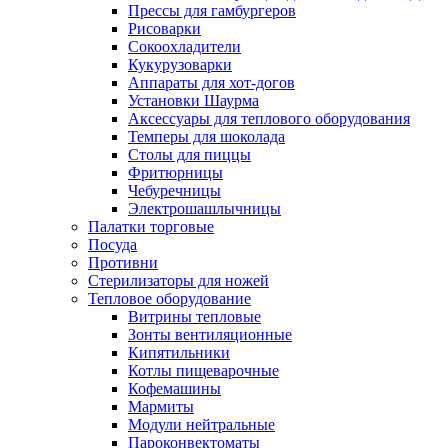
Прессы для гамбургеров
Рисоварки
Сокоохладители
Кукурузоварки
Аппараты для хот-догов
Установки Шаурма
Аксессуары для теплового оборудования
Темперы для шоколада
Столы для пиццы
Фритюрницы
Чебуречницы
Электрошашлычницы
Палатки торговые
Посуда
Противни
Стерилизаторы для ножей
Тепловое оборудование
Витрины тепловые
Зонты вентиляционные
Кипятильники
Котлы пищеварочные
Кофемашины
Мармиты
Модули нейтральные
Пароконвектоматы