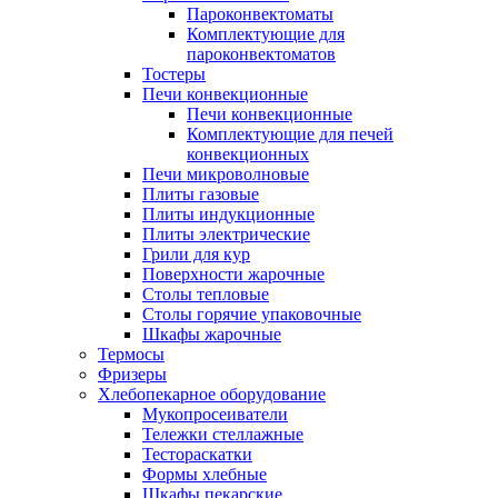
Пароконвектоматы
Комплектующие для
пароконвектоматов
Тостеры
Печи конвекционные
Печи конвекционные
Комплектующие для печей
конвекционных
Печи микроволновые
Плиты газовые
Плиты индукционные
Плиты электрические
Грили для кур
Поверхности жарочные
Столы тепловые
Столы горячие упаковочные
Шкафы жарочные
Термосы
Фризеры
Хлебопекарное оборудование
Мукопросеиватели
Тележки стеллажные
Тестораскатки
Формы хлебные
Шкафы пекарские