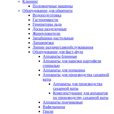
Клининг
Поломоечные машины
Оборудование для общепита
Водоподготовка
Гастроемкости
Генераторы льда
Доски разделочные
Жироуловители
Запайщики настольные
Лапшерезки
Линии раздачи/самообслуживания
Оборудование для фаст-фуда
Аппараты блинные
Аппараты для нарезки картофеля
спиралью
Аппараты для попкорна
Аппараты для производства сахарной
ваты
Аппараты для производства
сахарной ваты
Комплектующие для аппаратов
по производству сахарной ваты
Аппараты пончиковые
Вафельницы
Грили