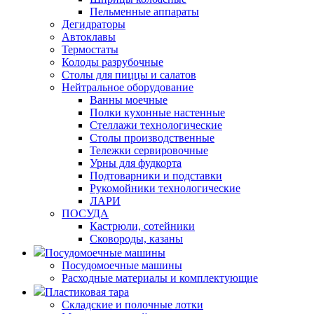
Пельменные аппараты
Дегидраторы
Автоклавы
Термостаты
Колоды разрубочные
Столы для пиццы и салатов
Нейтральное оборудование
Ванны моечные
Полки кухонные настенные
Стеллажи технологические
Столы производственные
Тележки сервировочные
Урны для фудкорта
Подтоварники и подставки
Рукомойники технологические
ЛАРИ
ПОСУДА
Кастрюли, сотейники
Сковороды, казаны
Посудомоечные машины
Посудомоечные машины
Расходные материалы и комплектующие
Пластиковая тара
Складские и полочные лотки