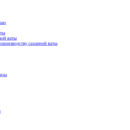
лью
аты
ной ваты
производству сахарной ваты
ццы
я