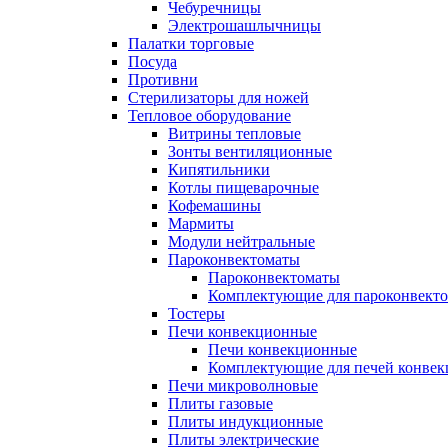
Чебуречницы
Электрошашлычницы
Палатки торговые
Посуда
Противни
Стерилизаторы для ножей
Тепловое оборудование
Витрины тепловые
Зонты вентиляционные
Кипятильники
Котлы пищеварочные
Кофемашины
Мармиты
Модули нейтральные
Пароконвектоматы
Пароконвектоматы
Комплектующие для пароконвекто
Тостеры
Печи конвекционные
Печи конвекционные
Комплектующие для печей конве
Печи микроволновые
Плиты газовые
Плиты индукционные
Плиты электрические