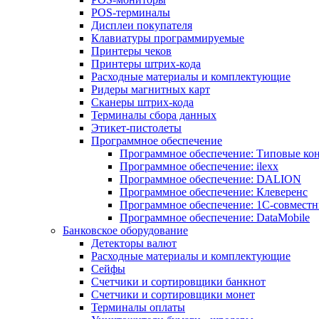
POS-терминалы
Дисплеи покупателя
Клавиатуры программируемые
Принтеры чеков
Принтеры штрих-кода
Расходные материалы и комплектующие
Ридеры магнитных карт
Сканеры штрих-кода
Терминалы сбора данных
Этикет-пистолеты
Программное обеспечение
Программное обеспечение: Типовые к
Программное обеспечение: ilexx
Программное обеспечение: DALION
Программное обеспечение: Клеверенс
Программное обеспечение: 1С-совмест
Программное обеспечение: DataMobile
Банковское оборудование
Детекторы валют
Расходные материалы и комплектующие
Сейфы
Счетчики и сортировщики банкнот
Счетчики и сортировщики монет
Терминалы оплаты