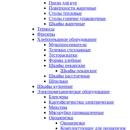
Грили для кур
Поверхности жарочные
Столы тепловые
Столы горячие упаковочные
Шкафы жарочные
Термосы
Фризеры
Хлебопекарное оборудование
Мукопросеиватели
Тележки стеллажные
Тестораскатки
Формы хлебные
Шкафы пекарские
Шкафы пекарские
Шкафы расстоечные
Шпильки
Шкафы кухонные
Электромеханическое оборудование
Блендеры
Картофелечистки электрические
Миксеры
Мясорубки промышленные
Овощерезки
Овощерезки
Комплектующие для овощерезок