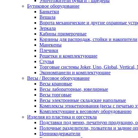
Уничтожители бумаги - шредеры
Бутиковое оборудование
Банкетки
Вешала
Ворота механические и другие охранные устр
Зеркала
Кабины примерочные
Корзины для распродаж, стойки и накопители
Манекены
Плечики
Решетки и комплектующие
Стулья
Торговые системы Joker, Uno, Global, Vertical,
Экономпанели и комплектующие
Весы / Весовое оборудование
Весы крановые
Весы лабораторные, ювелирные
Весы торговые
Весы электронные складские напольные
Комплексы этикетирования (весы с печатью э
Комплектующие к весовому оборудованию
Изделия из пластика и оргстекла
Подставки под меню, печатную продукцию, 
Полочные разделители, толкатели и задние о
Ценникодержатели