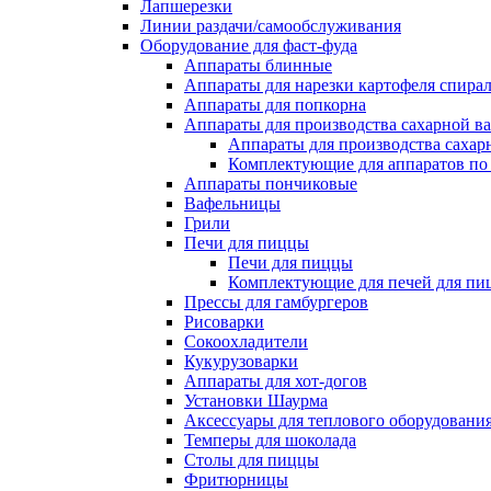
Лапшерезки
Линии раздачи/самообслуживания
Оборудование для фаст-фуда
Аппараты блинные
Аппараты для нарезки картофеля спира
Аппараты для попкорна
Аппараты для производства сахарной в
Аппараты для производства сахар
Комплектующие для аппаратов по 
Аппараты пончиковые
Вафельницы
Грили
Печи для пиццы
Печи для пиццы
Комплектующие для печей для пи
Прессы для гамбургеров
Рисоварки
Сокоохладители
Кукурузоварки
Аппараты для хот-догов
Установки Шаурма
Аксессуары для теплового оборудовани
Темперы для шоколада
Столы для пиццы
Фритюрницы