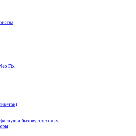
ойства
 Neo Fix
тикеток)
офисную и бытовую технику
поры