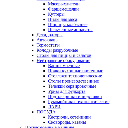
Мясорыхлители
Фаршемешалки
Куттеры
Пилы для мяса
Шприцы колбасные
Пельменные аппараты
Дегидраторы
Автоклавы
Термостаты
Колоды разрубочные
Столы для пиццы и салатов
Нейтральное оборудование
Ванны моечные
Полки кухонные настенные
Стеллажи технологические
Столы производственные
Тележки сервировочные
Урны для фудкорта
Подтоварники и подставки
Рукомойники технологические
ЛАРИ
ПОСУДА
Кастрюли, сотейники
Сковороды, казаны
Посудомоечные машины