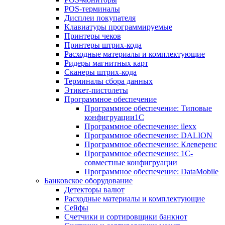
POS-терминалы
Дисплеи покупателя
Клавиатуры программируемые
Принтеры чеков
Принтеры штрих-кода
Расходные материалы и комплектующие
Ридеры магнитных карт
Сканеры штрих-кода
Терминалы сбора данных
Этикет-пистолеты
Программное обеспечение
Программное обеспечение: Типовые
конфигруации1С
Программное обеспечение: ilexx
Программное обеспечение: DALION
Программное обеспечение: Клеверенс
Программное обеспечение: 1С-
совместные конфигруации
Программное обеспечение: DataMobile
Банковское оборудование
Детекторы валют
Расходные материалы и комплектующие
Сейфы
Счетчики и сортировщики банкнот