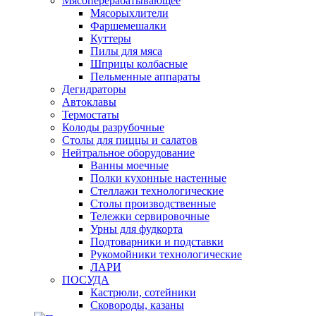
Мясоперерабатывающее
Мясорыхлители
Фаршемешалки
Куттеры
Пилы для мяса
Шприцы колбасные
Пельменные аппараты
Дегидраторы
Автоклавы
Термостаты
Колоды разрубочные
Столы для пиццы и салатов
Нейтральное оборудование
Ванны моечные
Полки кухонные настенные
Стеллажи технологические
Столы производственные
Тележки сервировочные
Урны для фудкорта
Подтоварники и подставки
Рукомойники технологические
ЛАРИ
ПОСУДА
Кастрюли, сотейники
Сковороды, казаны