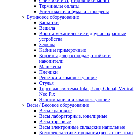
Счетчики и сортировщики монет
Терминалы оплаты
Уничтожители бумаги - шредеры
Бутиковое оборудование
Банкетки
Вешала
Ворота механические и другие охранные
устройства
Зеркала
Кабины примерочные
Корзины для распродаж, стойки и
накопители
Манекены
Плечики
Решетки и комплектующие
Стулья
Торговые системы Joker, Uno, Global, Vertical,
Neo Fix
Экономпанели и комплектующие
Весы / Весовое оборудование
Весы крановые
Весы лабораторные, ювелирные
Весы торговые
Весы электронные складские напольные
Комплексы этикетирования (весы с печатью