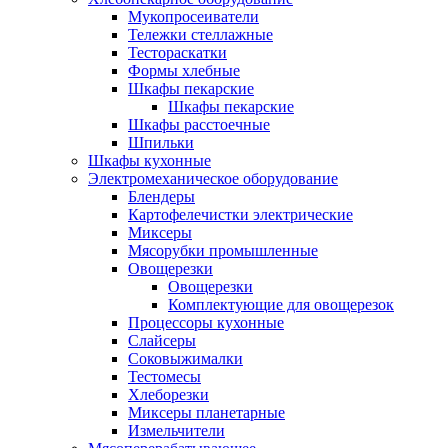
Мукопросеиватели
Тележки стеллажные
Тестораскатки
Формы хлебные
Шкафы пекарские
Шкафы пекарские
Шкафы расстоечные
Шпильки
Шкафы кухонные
Электромеханическое оборудование
Блендеры
Картофелечистки электрические
Миксеры
Мясорубки промышленные
Овощерезки
Овощерезки
Комплектующие для овощерезок
Процессоры кухонные
Слайсеры
Соковыжималки
Тестомесы
Хлеборезки
Миксеры планетарные
Измельчители