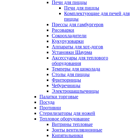
Печи для пиццы
Печи для пиццы
Комплектующие для печей для
пиццы
Прессы для гамбургеров
Рисоварки
Сокоохладители
Кукурузоварки
Аппараты для хот-догов
Установки Шаурма
Аксессуары для теплового
оборудования
Темперы для шоколада
Столы для пиццы
Фритюрницы
Чебуречницы
Электрошашлычницы
Палатки торговые
Посуда
Противни
Стерилизаторы для ножей
Тепловое оборудование
Витрины тепловые
Зонты вентиляционные
Кипятильники