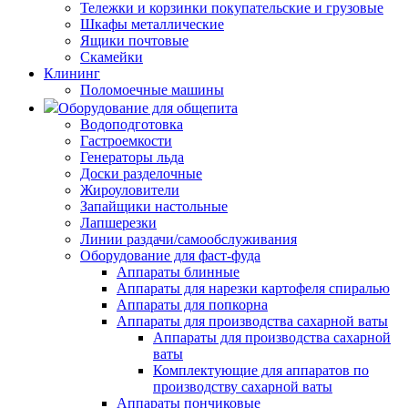
Тележки и корзинки покупательские и грузовые
Шкафы металлические
Ящики почтовые
Скамейки
Клининг
Поломоечные машины
Оборудование для общепита
Водоподготовка
Гастроемкости
Генераторы льда
Доски разделочные
Жироуловители
Запайщики настольные
Лапшерезки
Линии раздачи/самообслуживания
Оборудование для фаст-фуда
Аппараты блинные
Аппараты для нарезки картофеля спиралью
Аппараты для попкорна
Аппараты для производства сахарной ваты
Аппараты для производства сахарной
ваты
Комплектующие для аппаратов по
производству сахарной ваты
Аппараты пончиковые