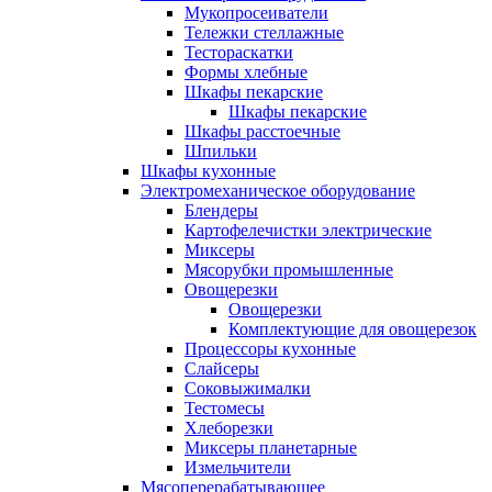
Мукопросеиватели
Тележки стеллажные
Тестораскатки
Формы хлебные
Шкафы пекарские
Шкафы пекарские
Шкафы расстоечные
Шпильки
Шкафы кухонные
Электромеханическое оборудование
Блендеры
Картофелечистки электрические
Миксеры
Мясорубки промышленные
Овощерезки
Овощерезки
Комплектующие для овощерезок
Процессоры кухонные
Слайсеры
Соковыжималки
Тестомесы
Хлеборезки
Миксеры планетарные
Измельчители
Мясоперерабатывающее