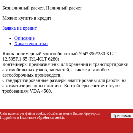
Безналичный расчет, Наличный расчет
Можно купить в кредит
Заявка на кредит
Описание
Характеристики
Ящик полимерный многооборотный 594*396*280 KLT
12.505F.1.65 (RL-KLT 6280)
Контейнеры предназначены для хранения и транспортировки
автомобильных узлов, запчастей, а также для любых
автосборочных производств.
Стандартизированные размеры адаптированы для работы на
автоматизированных линиях. Контейнеры соответствуют
требованиям VDA 4500.
Характеристики
Сайт использует файлы cookie, обрабатываемые Вашим браузером.
Принимаю
Подробнее в
Политике обработки cookie
.
Длина, мм - 592
Ширина, мм - 396