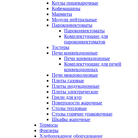
Котлы пищеварочные
Кофемашины
Мармиты
Модули нейтральные
Пароконвектоматы
Пароконвектоматы
Комплектующие для
пароконвектоматов
Тостеры
Печи конвекционные
Печи конвекционные
Комплектующие для печей
конвекционных
Печи микроволновые
Плиты газовые
Плиты индукционные
Плиты электрические
Грили для кур
Поверхности жарочные
Столы тепловые
Столы горячие упаковочные
Шкафы жарочные
Термосы
Фризеры
Хлебопекарное оборудование