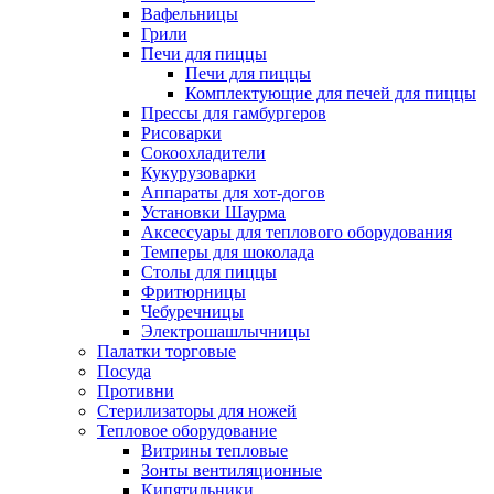
Вафельницы
Грили
Печи для пиццы
Печи для пиццы
Комплектующие для печей для пиццы
Прессы для гамбургеров
Рисоварки
Сокоохладители
Кукурузоварки
Аппараты для хот-догов
Установки Шаурма
Аксессуары для теплового оборудования
Темперы для шоколада
Столы для пиццы
Фритюрницы
Чебуречницы
Электрошашлычницы
Палатки торговые
Посуда
Противни
Стерилизаторы для ножей
Тепловое оборудование
Витрины тепловые
Зонты вентиляционные
Кипятильники