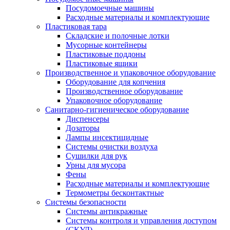
Посудомоечные машины
Расходные материалы и комплектующие
Пластиковая тара
Складские и полочные лотки
Мусорные контейнеры
Пластиковые поддоны
Пластиковые ящики
Производственное и упаковочное оборудование
Оборудование для копчения
Производственное оборудование
Упаковочное оборудование
Санитарно-гигиеническое оборудование
Диспенсеры
Дозаторы
Лампы инсектицидные
Системы очистки воздуха
Сушилки для рук
Урны для мусора
Фены
Расходные материалы и комплектующие
Термометры бесконтактные
Системы безопасности
Системы антикражные
Системы контроля и управления доступом
(СКУД)