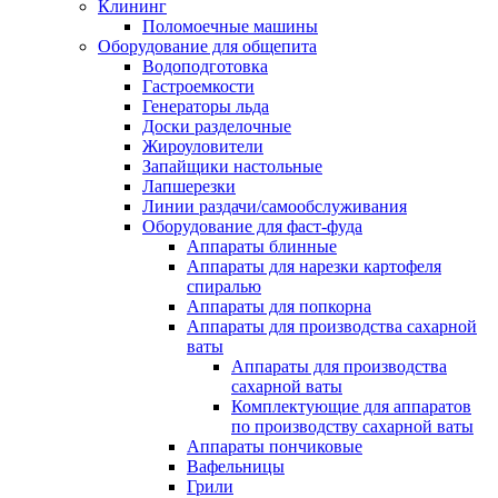
Клининг
Поломоечные машины
Оборудование для общепита
Водоподготовка
Гастроемкости
Генераторы льда
Доски разделочные
Жироуловители
Запайщики настольные
Лапшерезки
Линии раздачи/самообслуживания
Оборудование для фаст-фуда
Аппараты блинные
Аппараты для нарезки картофеля
спиралью
Аппараты для попкорна
Аппараты для производства сахарной
ваты
Аппараты для производства
сахарной ваты
Комплектующие для аппаратов
по производству сахарной ваты
Аппараты пончиковые
Вафельницы
Грили