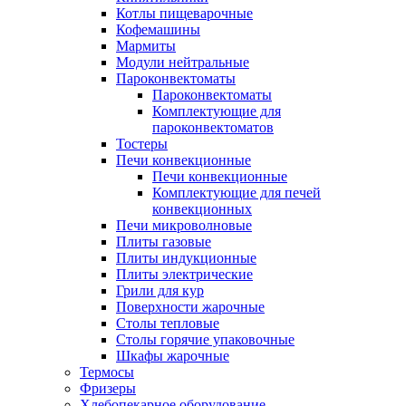
Котлы пищеварочные
Кофемашины
Мармиты
Модули нейтральные
Пароконвектоматы
Пароконвектоматы
Комплектующие для
пароконвектоматов
Тостеры
Печи конвекционные
Печи конвекционные
Комплектующие для печей
конвекционных
Печи микроволновые
Плиты газовые
Плиты индукционные
Плиты электрические
Грили для кур
Поверхности жарочные
Столы тепловые
Столы горячие упаковочные
Шкафы жарочные
Термосы
Фризеры
Хлебопекарное оборудование