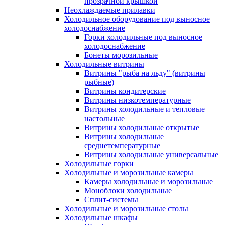
прозрачной крышкой
Неохлаждаемые прилавки
Холодильное оборудование под выносное
холодоснабжение
Горки холодильные под выносное
холодоснабжение
Бонеты морозильные
Холодильные витрины
Витрины "рыба на льду" (витрины
рыбные)
Витрины кондитерские
Витрины низкотемпературные
Витрины холодильные и тепловые
настольные
Витрины холодильные открытые
Витрины холодильные
среднетемпературные
Витрины холодильные универсальные
Холодильные горки
Холодильные и морозильные камеры
Камеры холодильные и морозильные
Моноблоки холодильные
Сплит-системы
Холодильные и морозильные столы
Холодильные шкафы