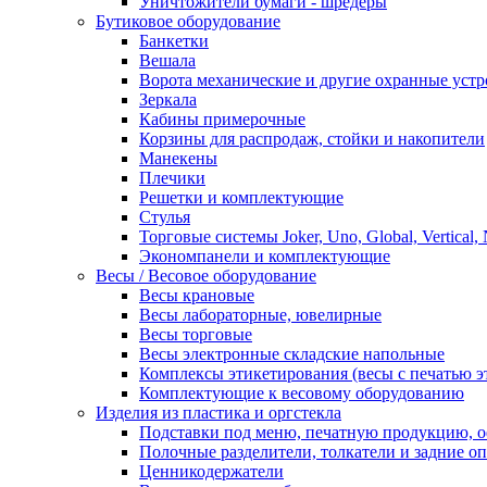
Уничтожители бумаги - шредеры
Бутиковое оборудование
Банкетки
Вешала
Ворота механические и другие охранные устр
Зеркала
Кабины примерочные
Корзины для распродаж, стойки и накопители
Манекены
Плечики
Решетки и комплектующие
Стулья
Торговые системы Joker, Uno, Global, Vertical,
Экономпанели и комплектующие
Весы / Весовое оборудование
Весы крановые
Весы лабораторные, ювелирные
Весы торговые
Весы электронные складские напольные
Комплексы этикетирования (весы с печатью э
Комплектующие к весовому оборудованию
Изделия из пластика и оргстекла
Подставки под меню, печатную продукцию, 
Полочные разделители, толкатели и задние о
Ценникодержатели