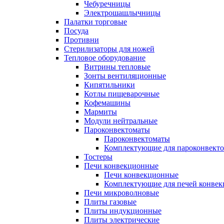
Чебуречницы
Электрошашлычницы
Палатки торговые
Посуда
Противни
Стерилизаторы для ножей
Тепловое оборудование
Витрины тепловые
Зонты вентиляционные
Кипятильники
Котлы пищеварочные
Кофемашины
Мармиты
Модули нейтральные
Пароконвектоматы
Пароконвектоматы
Комплектующие для пароконвекто
Тостеры
Печи конвекционные
Печи конвекционные
Комплектующие для печей конве
Печи микроволновые
Плиты газовые
Плиты индукционные
Плиты электрические