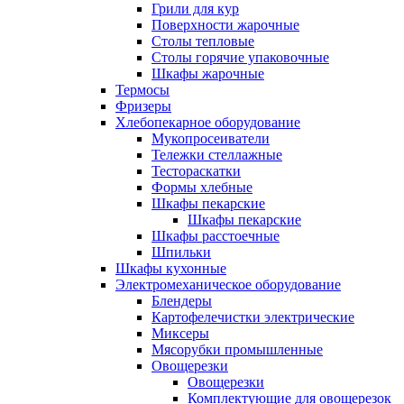
Грили для кур
Поверхности жарочные
Столы тепловые
Столы горячие упаковочные
Шкафы жарочные
Термосы
Фризеры
Хлебопекарное оборудование
Мукопросеиватели
Тележки стеллажные
Тестораскатки
Формы хлебные
Шкафы пекарские
Шкафы пекарские
Шкафы расстоечные
Шпильки
Шкафы кухонные
Электромеханическое оборудование
Блендеры
Картофелечистки электрические
Миксеры
Мясорубки промышленные
Овощерезки
Овощерезки
Комплектующие для овощерезок