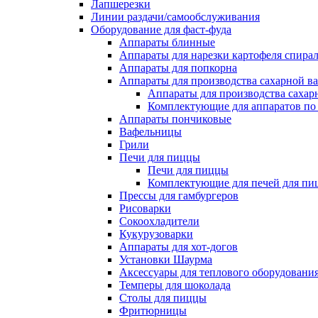
Лапшерезки
Линии раздачи/самообслуживания
Оборудование для фаст-фуда
Аппараты блинные
Аппараты для нарезки картофеля спира
Аппараты для попкорна
Аппараты для производства сахарной в
Аппараты для производства сахар
Комплектующие для аппаратов по 
Аппараты пончиковые
Вафельницы
Грили
Печи для пиццы
Печи для пиццы
Комплектующие для печей для пи
Прессы для гамбургеров
Рисоварки
Сокоохладители
Кукурузоварки
Аппараты для хот-догов
Установки Шаурма
Аксессуары для теплового оборудовани
Темперы для шоколада
Столы для пиццы
Фритюрницы