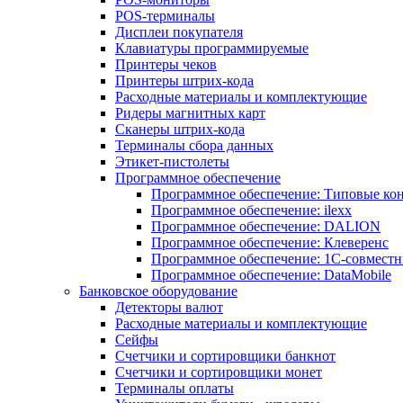
POS-терминалы
Дисплеи покупателя
Клавиатуры программируемые
Принтеры чеков
Принтеры штрих-кода
Расходные материалы и комплектующие
Ридеры магнитных карт
Сканеры штрих-кода
Терминалы сбора данных
Этикет-пистолеты
Программное обеспечение
Программное обеспечение: Типовые к
Программное обеспечение: ilexx
Программное обеспечение: DALION
Программное обеспечение: Клеверенс
Программное обеспечение: 1С-совмест
Программное обеспечение: DataMobile
Банковское оборудование
Детекторы валют
Расходные материалы и комплектующие
Сейфы
Счетчики и сортировщики банкнот
Счетчики и сортировщики монет
Терминалы оплаты