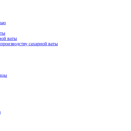
лью
аты
ной ваты
производству сахарной ваты
ццы
я