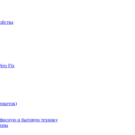
ойства
 Neo Fix
тикеток)
офисную и бытовую технику
поры