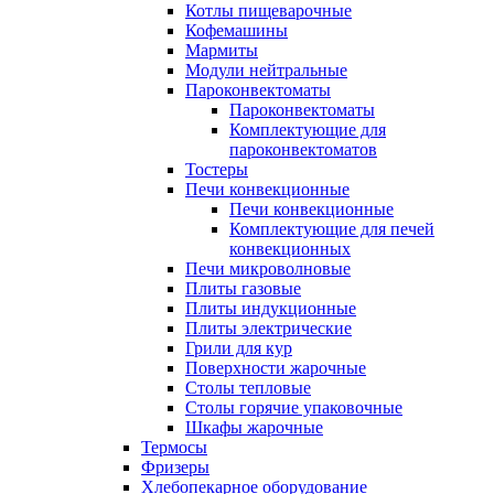
Котлы пищеварочные
Кофемашины
Мармиты
Модули нейтральные
Пароконвектоматы
Пароконвектоматы
Комплектующие для
пароконвектоматов
Тостеры
Печи конвекционные
Печи конвекционные
Комплектующие для печей
конвекционных
Печи микроволновые
Плиты газовые
Плиты индукционные
Плиты электрические
Грили для кур
Поверхности жарочные
Столы тепловые
Столы горячие упаковочные
Шкафы жарочные
Термосы
Фризеры
Хлебопекарное оборудование