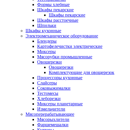
Формы хлебные
Шкафы пекарские
Шкафы пекарские
Шкафы расстоечные
Шпильки
Шкафы кухонные
Электромеханическое оборудование
Блендеры
Картофелечистки электрические
Миксеры
Мясорубки промышленные
Овощерезки
Овощерезки
Комплектующие для овощерезок
Процессоры кухонные
Слайсеры
Соковыжималки
Тестомесы
Хлеборезки
Миксеры планетарные
Измельчители
Мясоперерабатывающее
Мясорыхлители
Фаршемешалки
Куттеры