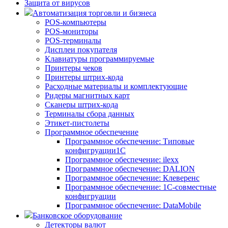
Защита от вирусов
Автоматизация торговли и бизнеса
POS-компьютеры
POS-мониторы
POS-терминалы
Дисплеи покупателя
Клавиатуры программируемые
Принтеры чеков
Принтеры штрих-кода
Расходные материалы и комплектующие
Ридеры магнитных карт
Сканеры штрих-кода
Терминалы сбора данных
Этикет-пистолеты
Программное обеспечение
Программное обеспечение: Типовые
конфигруации1С
Программное обеспечение: ilexx
Программное обеспечение: DALION
Программное обеспечение: Клеверенс
Программное обеспечение: 1С-совместные
конфигруации
Программное обеспечение: DataMobile
Банковское оборудование
Детекторы валют