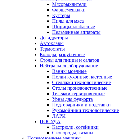
Мясорыхлители
Фаршемешалки
Куттеры
Пилы для мяса
Шприцы колбасные
Пельменные аппараты
Дегидраторы
Автоклавы
Термостаты
Колоды разрубочные
Столы для пиццы и салатов
Нейтральное оборудование
Ванны моечные
Полки кухонные настенные
Стеллажи технологические
Столы производственные
Тележки сервировочные
Урны для фудкорта
Подтоварники и подставки
Рукомойники технологические
ЛАРИ
ПОСУДА
Кастрюли, сотейники
Сковороды, казаны
Посудомоечные машины