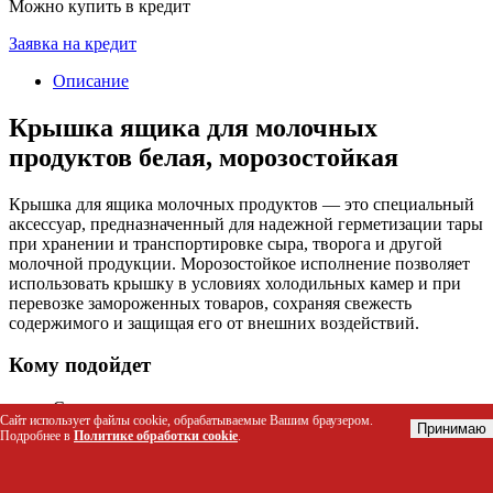
Можно купить в кредит
Заявка на кредит
Описание
Крышка ящика для молочных
продуктов белая, морозостойкая
Крышка для ящика молочных продуктов — это специальный
аксессуар, предназначенный для надежной герметизации тары
при хранении и транспортировке сыра, творога и другой
молочной продукции. Морозостойкое исполнение позволяет
использовать крышку в условиях холодильных камер и при
перевозке замороженных товаров, сохраняя свежесть
содержимого и защищая его от внешних воздействий.
Кому подойдет
Сотрудникам молочных производств и
Сайт использует файлы cookie, обрабатываемые Вашим браузером.
перерабатывающих цехов для герметизации продукции
Принимаю
Подробнее в
Политике обработки cookie
.
на всех этапах хранения.
Кладовщикам и логистам продовольственных складов и
распределительных центров для безопасной