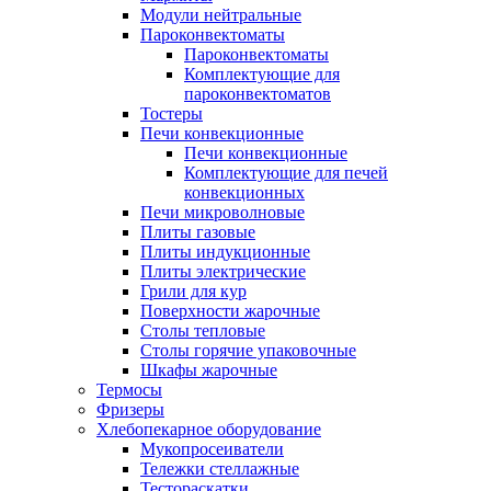
Модули нейтральные
Пароконвектоматы
Пароконвектоматы
Комплектующие для
пароконвектоматов
Тостеры
Печи конвекционные
Печи конвекционные
Комплектующие для печей
конвекционных
Печи микроволновые
Плиты газовые
Плиты индукционные
Плиты электрические
Грили для кур
Поверхности жарочные
Столы тепловые
Столы горячие упаковочные
Шкафы жарочные
Термосы
Фризеры
Хлебопекарное оборудование
Мукопросеиватели
Тележки стеллажные
Тестораскатки