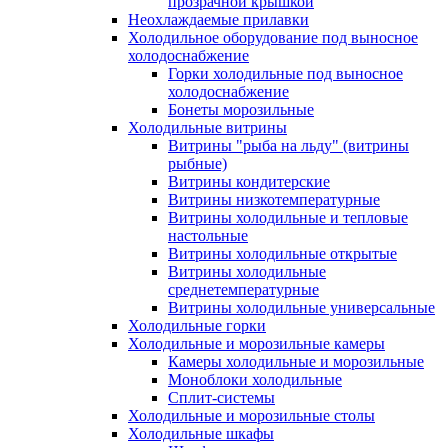
прозрачной крышкой
Неохлаждаемые прилавки
Холодильное оборудование под выносное
холодоснабжение
Горки холодильные под выносное
холодоснабжение
Бонеты морозильные
Холодильные витрины
Витрины "рыба на льду" (витрины
рыбные)
Витрины кондитерские
Витрины низкотемпературные
Витрины холодильные и тепловые
настольные
Витрины холодильные открытые
Витрины холодильные
среднетемпературные
Витрины холодильные универсальные
Холодильные горки
Холодильные и морозильные камеры
Камеры холодильные и морозильные
Моноблоки холодильные
Сплит-системы
Холодильные и морозильные столы
Холодильные шкафы