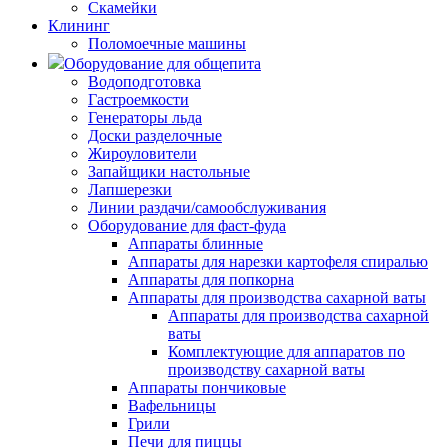
Скамейки
Клининг
Поломоечные машины
Оборудование для общепита
Водоподготовка
Гастроемкости
Генераторы льда
Доски разделочные
Жироуловители
Запайщики настольные
Лапшерезки
Линии раздачи/самообслуживания
Оборудование для фаст-фуда
Аппараты блинные
Аппараты для нарезки картофеля спиралью
Аппараты для попкорна
Аппараты для производства сахарной ваты
Аппараты для производства сахарной
ваты
Комплектующие для аппаратов по
производству сахарной ваты
Аппараты пончиковые
Вафельницы
Грили
Печи для пиццы