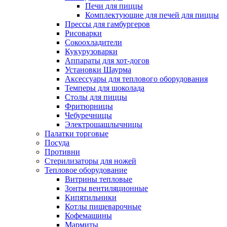
Печи для пиццы
Комплектующие для печей для пиццы
Прессы для гамбургеров
Рисоварки
Сокоохладители
Кукурузоварки
Аппараты для хот-догов
Установки Шаурма
Аксессуары для теплового оборудования
Темперы для шоколада
Столы для пиццы
Фритюрницы
Чебуречницы
Электрошашлычницы
Палатки торговые
Посуда
Противни
Стерилизаторы для ножей
Тепловое оборудование
Витрины тепловые
Зонты вентиляционные
Кипятильники
Котлы пищеварочные
Кофемашины
Мармиты