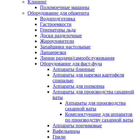
Клининг
Поломоечные машины
Оборудование для общепита
Водоподготовка
Гастроемкости
Генераторы льда
Доски разделочные
Жироуловители
Запайщики настольные
Лапшерезки
Линии раздачи/самообслуживания
Оборудование для фаст-фуда
Аппараты блинные
Аппараты для нарезки картофеля
спиралью
Аппараты для попкорна
Аппараты для производства сахарной
ваты
Аппараты для производства
сахарной ваты
Комплектующие для аппаратов
по производству сахарной ваты
Аппараты пончиковые
Вафельницы
Грили