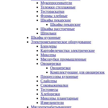
Мукопросеиватели
Тележки стеллажные
Тестораскатки
Формы хлебные
Шкафы пекарские
Шкафы пекарские
Шкафы расстоечные
Шпильки
Шкафы кухонные
Электромеханическое оборудование
Блендеры
Картофелечистки электрические
Миксеры
Мясорубки промышленные
Овощерезки
Овощерезки
Комплектующие для овощерезок
Процессоры кухонные
Слайсеры
Соковыжималки
Тестомесы
Хлеборезки
Миксеры планетарные
Измельчители
Мясоперерабатывающее