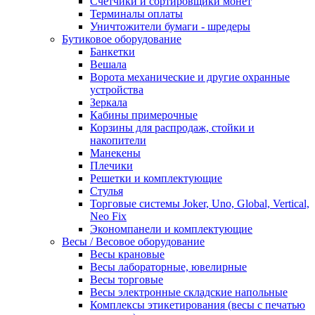
Счетчики и сортировщики монет
Терминалы оплаты
Уничтожители бумаги - шредеры
Бутиковое оборудование
Банкетки
Вешала
Ворота механические и другие охранные
устройства
Зеркала
Кабины примерочные
Корзины для распродаж, стойки и
накопители
Манекены
Плечики
Решетки и комплектующие
Стулья
Торговые системы Joker, Uno, Global, Vertical,
Neo Fix
Экономпанели и комплектующие
Весы / Весовое оборудование
Весы крановые
Весы лабораторные, ювелирные
Весы торговые
Весы электронные складские напольные
Комплексы этикетирования (весы с печатью