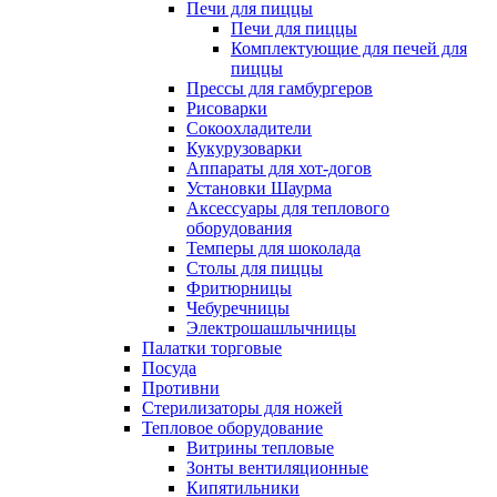
Печи для пиццы
Печи для пиццы
Комплектующие для печей для
пиццы
Прессы для гамбургеров
Рисоварки
Сокоохладители
Кукурузоварки
Аппараты для хот-догов
Установки Шаурма
Аксессуары для теплового
оборудования
Темперы для шоколада
Столы для пиццы
Фритюрницы
Чебуречницы
Электрошашлычницы
Палатки торговые
Посуда
Противни
Стерилизаторы для ножей
Тепловое оборудование
Витрины тепловые
Зонты вентиляционные
Кипятильники