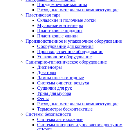
Посудомоечные машины
Расходные материалы и комплектующие
Пластиковая тара
Складские и полочные лотки
Мусорные контейнеры
Пластиковые поддоны
Пластиковые ящики
Производственное и упаковочное оборудование
Оборудование для копчения
Производственное оборудование
Упаковочное оборудование
Санитарно-гигиеническое оборудование
Диспенсеры
Дозаторы
Лампы инсектицидные
Системы очистки воздуха
Сушилки для рук
Урны для мусора
Фены
Расходные материалы и комплектующие
Термометры бесконтактные
Системы безопасности
Системы антикражные
Системы контроля и управления доступом
(СКУД)