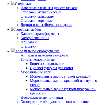
Стеллажи
Навесные элементы для стеллажей
Стеллажи металлические
Стеллажи складские
Стеллажи торговые
Ящики и контейнеры складские
Торговая мебель
Калитки-трансформеры
Камеры хранения
Прилавки
Стеллажи
Холодильное оборудование
Аппараты шоковой заморозки
Бонеты холодильные
Бонеты холодильные
Суперструктуры для бонет
Морозильные лари
Морозильные лари с глухой крышкой
Морозильные лари с крышкой из гнутого
стекла
Морозильные лари с прямой прозрачной
крышкой
Неохлаждаемые прилавки
Холодильное оборудование под выносное