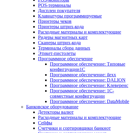
POS-терминалы
Дисплеи покупателя
Клавиатуры программируемые
Принтеры чеков
Принтеры штрих-кода
Расходные материалы и комплектующие
Ридеры магнитных карт
Сканеры штрих-кода
Терминалы сбора данных
Этикет-пистолеты
Программное обеспечение
Программное обеспечение: Типовые
конфигруации1С
Программное обеспечение: ilexx
Программное обеспечение: DALION
Программное обеспечение: Клеверенс
Программное обеспечение: 1С-
совместные конфигруации
Программное обеспечение: DataMobile
Банковское оборудование
Детекторы валют
Расходные материалы и комплектующие
Сейфы
Счетчики и сортировщики банкнот