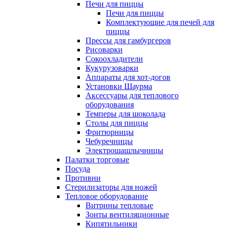
Печи для пиццы
Печи для пиццы
Комплектующие для печей для
пиццы
Прессы для гамбургеров
Рисоварки
Сокоохладители
Кукурузоварки
Аппараты для хот-догов
Установки Шаурма
Аксессуары для теплового
оборудования
Темперы для шоколада
Столы для пиццы
Фритюрницы
Чебуречницы
Электрошашлычницы
Палатки торговые
Посуда
Противни
Стерилизаторы для ножей
Тепловое оборудование
Витрины тепловые
Зонты вентиляционные
Кипятильники