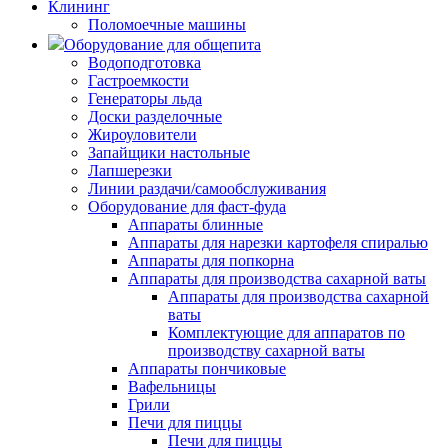
Клининг
Поломоечные машины
Оборудование для общепита
Водоподготовка
Гастроемкости
Генераторы льда
Доски разделочные
Жироуловители
Запайщики настольные
Лапшерезки
Линии раздачи/самообслуживания
Оборудование для фаст-фуда
Аппараты блинные
Аппараты для нарезки картофеля спиралью
Аппараты для попкорна
Аппараты для производства сахарной ваты
Аппараты для производства сахарной
ваты
Комплектующие для аппаратов по
производству сахарной ваты
Аппараты пончиковые
Вафельницы
Грили
Печи для пиццы
Печи для пиццы