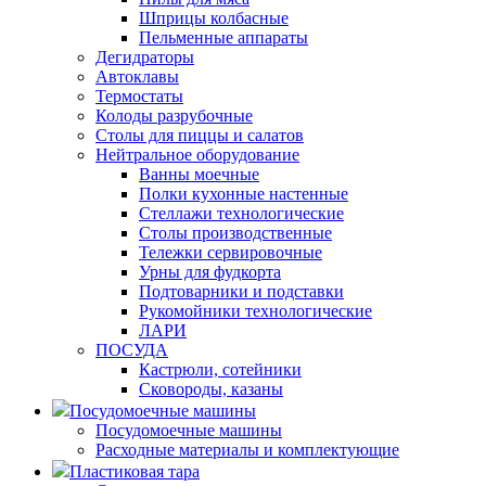
Шприцы колбасные
Пельменные аппараты
Дегидраторы
Автоклавы
Термостаты
Колоды разрубочные
Столы для пиццы и салатов
Нейтральное оборудование
Ванны моечные
Полки кухонные настенные
Стеллажи технологические
Столы производственные
Тележки сервировочные
Урны для фудкорта
Подтоварники и подставки
Рукомойники технологические
ЛАРИ
ПОСУДА
Кастрюли, сотейники
Сковороды, казаны
Посудомоечные машины
Посудомоечные машины
Расходные материалы и комплектующие
Пластиковая тара