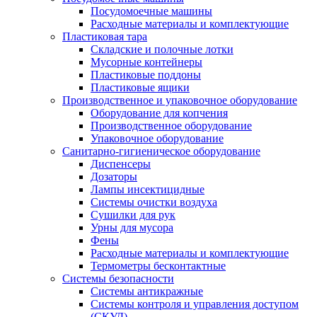
Посудомоечные машины
Расходные материалы и комплектующие
Пластиковая тара
Складские и полочные лотки
Мусорные контейнеры
Пластиковые поддоны
Пластиковые ящики
Производственное и упаковочное оборудование
Оборудование для копчения
Производственное оборудование
Упаковочное оборудование
Санитарно-гигиеническое оборудование
Диспенсеры
Дозаторы
Лампы инсектицидные
Системы очистки воздуха
Сушилки для рук
Урны для мусора
Фены
Расходные материалы и комплектующие
Термометры бесконтактные
Системы безопасности
Системы антикражные
Системы контроля и управления доступом
(СКУД)