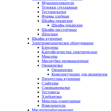
Мукопросеиватели
Тележки стеллажные
Тестораскатки
Формы хлебные
Шкафы пекарские
Шкафы пекарские
Шкафы расстоечные
Шпильки
Шкафы кухонные
Электромеханическое оборудование
Блендеры
Картофелечистки электрические
Миксеры
Мясорубки промышленные
Овощерезки
Овощерезки
Комплектующие для овощерезок
Процессоры кухонные
Слайсеры
Соковыжималки
Тестомесы
Хлеборезки
Миксеры планетарные
Измельчители
Мясоперерабатывающее