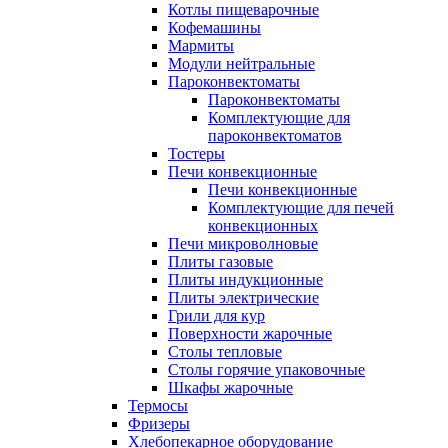
Котлы пищеварочные
Кофемашины
Мармиты
Модули нейтральные
Пароконвектоматы
Пароконвектоматы
Комплектующие для
пароконвектоматов
Тостеры
Печи конвекционные
Печи конвекционные
Комплектующие для печей
конвекционных
Печи микроволновые
Плиты газовые
Плиты индукционные
Плиты электрические
Грили для кур
Поверхности жарочные
Столы тепловые
Столы горячие упаковочные
Шкафы жарочные
Термосы
Фризеры
Хлебопекарное оборудование