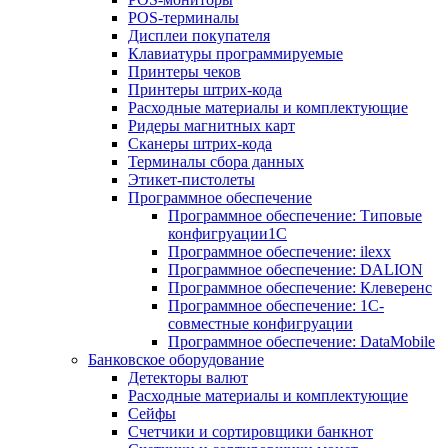
POS-терминалы
Дисплеи покупателя
Клавиатуры программируемые
Принтеры чеков
Принтеры штрих-кода
Расходные материалы и комплектующие
Ридеры магнитных карт
Сканеры штрих-кода
Терминалы сбора данных
Этикет-пистолеты
Программное обеспечение
Программное обеспечение: Типовые
конфигруации1С
Программное обеспечение: ilexx
Программное обеспечение: DALION
Программное обеспечение: Клеверенс
Программное обеспечение: 1С-
совместные конфигруации
Программное обеспечение: DataMobile
Банковское оборудование
Детекторы валют
Расходные материалы и комплектующие
Сейфы
Счетчики и сортировщики банкнот