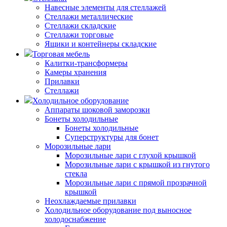
Навесные элементы для стеллажей
Стеллажи металлические
Стеллажи складские
Стеллажи торговые
Ящики и контейнеры складские
Торговая мебель
Калитки-трансформеры
Камеры хранения
Прилавки
Стеллажи
Холодильное оборудование
Аппараты шоковой заморозки
Бонеты холодильные
Бонеты холодильные
Суперструктуры для бонет
Морозильные лари
Морозильные лари с глухой крышкой
Морозильные лари с крышкой из гнутого
стекла
Морозильные лари с прямой прозрачной
крышкой
Неохлаждаемые прилавки
Холодильное оборудование под выносное
холодоснабжение