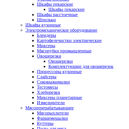
Шкафы пекарские
Шкафы пекарские
Шкафы расстоечные
Шпильки
Шкафы кухонные
Электромеханическое оборудование
Блендеры
Картофелечистки электрические
Миксеры
Мясорубки промышленные
Овощерезки
Овощерезки
Комплектующие для овощерезок
Процессоры кухонные
Слайсеры
Соковыжималки
Тестомесы
Хлеборезки
Миксеры планетарные
Измельчители
Мясоперерабатывающее
Мясорыхлители
Фаршемешалки
Куттеры
Пилы для мяса