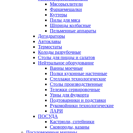
Мясорыхлители
Фаршемешалки
Куттеры
Пилы для мяса
Шприцы колбасные
Пельменные аппараты
Дегидраторы
Автоклавы
Термостаты
Колоды разрубочные
Столы для пиццы и салатов
Нейтральное оборудование
Ванны моечные
Полки кухонные настенные
Стеллажи технологические
Столы производственные
Тележки сервировочные
Урны для фудкорта
Подтоварники и подставки
Рукомойники технологические
ЛАРИ
ПОСУДА
Кастрюли, сотейники
Сковороды, казаны
Посудомоечные машины