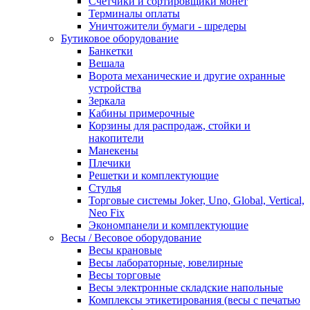
Счетчики и сортировщики монет
Терминалы оплаты
Уничтожители бумаги - шредеры
Бутиковое оборудование
Банкетки
Вешала
Ворота механические и другие охранные
устройства
Зеркала
Кабины примерочные
Корзины для распродаж, стойки и
накопители
Манекены
Плечики
Решетки и комплектующие
Стулья
Торговые системы Joker, Uno, Global, Vertical,
Neo Fix
Экономпанели и комплектующие
Весы / Весовое оборудование
Весы крановые
Весы лабораторные, ювелирные
Весы торговые
Весы электронные складские напольные
Комплексы этикетирования (весы с печатью