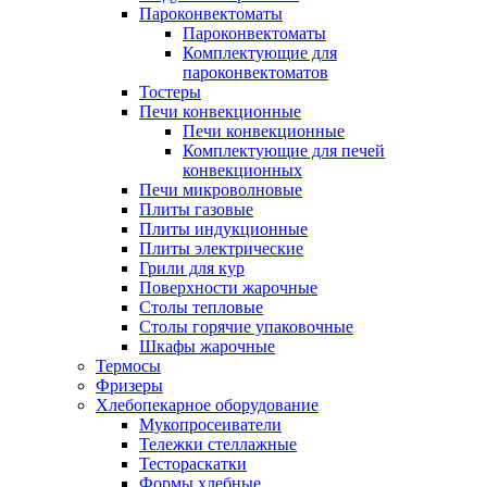
Пароконвектоматы
Пароконвектоматы
Комплектующие для
пароконвектоматов
Тостеры
Печи конвекционные
Печи конвекционные
Комплектующие для печей
конвекционных
Печи микроволновые
Плиты газовые
Плиты индукционные
Плиты электрические
Грили для кур
Поверхности жарочные
Столы тепловые
Столы горячие упаковочные
Шкафы жарочные
Термосы
Фризеры
Хлебопекарное оборудование
Мукопросеиватели
Тележки стеллажные
Тестораскатки
Формы хлебные