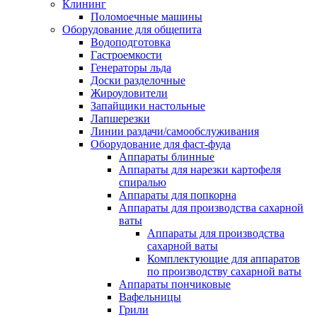
Клининг
Поломоечные машины
Оборудование для общепита
Водоподготовка
Гастроемкости
Генераторы льда
Доски разделочные
Жироуловители
Запайщики настольные
Лапшерезки
Линии раздачи/самообслуживания
Оборудование для фаст-фуда
Аппараты блинные
Аппараты для нарезки картофеля
спиралью
Аппараты для попкорна
Аппараты для производства сахарной
ваты
Аппараты для производства
сахарной ваты
Комплектующие для аппаратов
по производству сахарной ваты
Аппараты пончиковые
Вафельницы
Грили