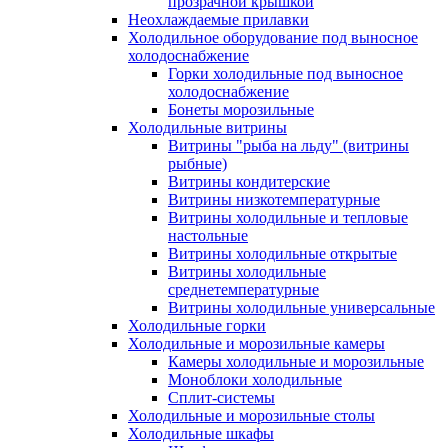
прозрачной крышкой
Неохлаждаемые прилавки
Холодильное оборудование под выносное
холодоснабжение
Горки холодильные под выносное
холодоснабжение
Бонеты морозильные
Холодильные витрины
Витрины "рыба на льду" (витрины
рыбные)
Витрины кондитерские
Витрины низкотемпературные
Витрины холодильные и тепловые
настольные
Витрины холодильные открытые
Витрины холодильные
среднетемпературные
Витрины холодильные универсальные
Холодильные горки
Холодильные и морозильные камеры
Камеры холодильные и морозильные
Моноблоки холодильные
Сплит-системы
Холодильные и морозильные столы
Холодильные шкафы