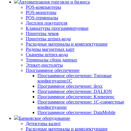
Автоматизация торговли и бизнеса
POS-компьютеры
POS-мониторы
POS-терминалы
Дисплеи покупателя
Клавиатуры программируемые
Принтеры чеков
Принтеры штрих-кода
Расходные материалы и комплектующие
Ридеры магнитных карт
Сканеры штрих-кода
Терминалы сбора данных
Этикет-пистолеты
Программное обеспечение
Программное обеспечение: Типовые
конфигруации1С
Программное обеспечение: ilexx
Программное обеспечение: DALION
Программное обеспечение: Клеверенс
Программное обеспечение: 1С-совместные
конфигруации
Программное обеспечение: DataMobile
Банковское оборудование
Детекторы валют
Расходные материалы и комплектующие