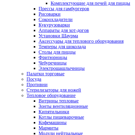
Комплектующие для печей для пиццы
Прессы для гамбургеров
Рисоварки
Сокоохладители
Кукурузоварки
Аппараты для хот-догов
Установки Шаурма
Аксессуары для теплового оборудования
Темперы для шоколада
Столы для пиццы
Фритюрницы
Чебуречницы
Электрошашлычницы
Палатки торговые
Посуда
Противни
Стерилизаторы для ножей
Тепловое оборудование
Витрины тепловые
Зонты вентиляционные
Кипятильники
Котлы пищеварочные
Кофемашины
Мармиты
Модули нейтральные