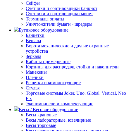
Сейфы
Счетчики и сортировщики банкнот
Счетчики и сортировщики монет
Терминалы оплаты
Уничтожители бумаги - шредеры
Бутиковое оборудование
Банкетки
Вешала
Ворота механические и другие охранные
устройства
Зеркала
Кабины примерочные
Корзины для распродаж, стойки и накопители
Манекены
Плечики
Решетки и комплектующие
Стулья
Торговые системы Joker, Uno, Global, Vertical, Neo
Fix
Экономпанели и комплектующие
Весы / Весовое оборудование
Весы крановые
Весы лабораторные, ювелирные
Весы торговые
Весы электронные складские напольные