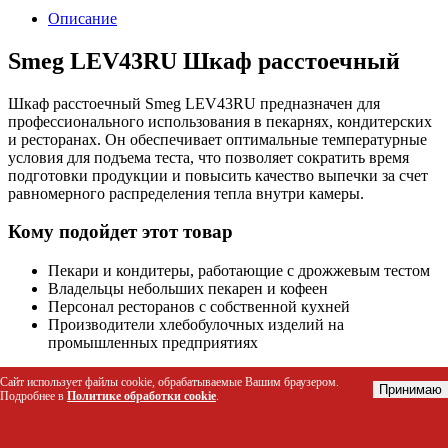
Описание
Smeg LEV43RU Шкаф расстоечный
Шкаф расстоечный Smeg LEV43RU предназначен для
профессионального использования в пекарнях, кондитерских
и ресторанах. Он обеспечивает оптимальные температурные
условия для подъема теста, что позволяет сократить время
подготовки продукции и повысить качество выпечки за счет
равномерного распределения тепла внутри камеры.
Кому подойдет этот товар
Пекари и кондитеры, работающие с дрожжевым тестом
Владельцы небольших пекарен и кофеен
Персонал ресторанов с собственной кухней
Производители хлебобулочных изделий на
промышленных предприятиях
Технические характеристики
Сайт использует файлы cookie, обрабатываемые Вашим браузером.
Принимаю
Подробнее в
Политике обработки cookie
.
Параметр
Значение
Тип оборудования
Шкаф расстоечный