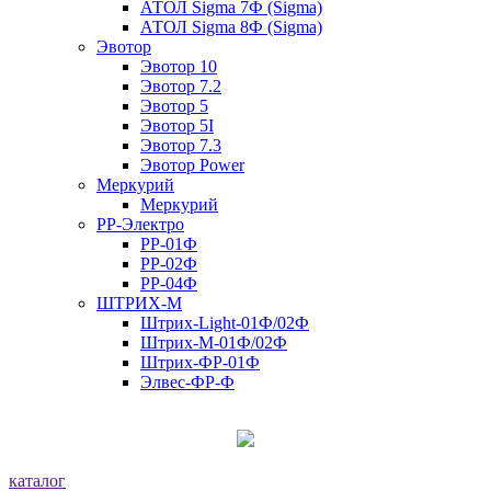
АТОЛ Sigma 7Ф (Sigma)
АТОЛ Sigma 8Ф (Sigma)
Эвотор
Эвотор 10
Эвотор 7.2
Эвотор 5
Эвотор 5I
Эвотор 7.3
Эвотор Power
Меркурий
Меркурий
РР-Электро
РР-01Ф
РР-02Ф
РР-04Ф
ШТРИХ-М
Штрих-Light-01Ф/02Ф
Штрих-М-01Ф/02Ф
Штрих-ФР-01Ф
Элвес-ФР-Ф
каталог