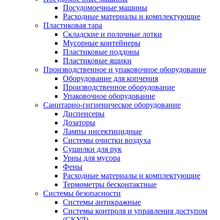
Посудомоечные машины
Расходные материалы и комплектующие
Пластиковая тара
Складские и полочные лотки
Мусорные контейнеры
Пластиковые поддоны
Пластиковые ящики
Производственное и упаковочное оборудование
Оборудование для копчения
Производственное оборудование
Упаковочное оборудование
Санитарно-гигиеническое оборудование
Диспенсеры
Дозаторы
Лампы инсектицидные
Системы очистки воздуха
Сушилки для рук
Урны для мусора
Фены
Расходные материалы и комплектующие
Термометры бесконтактные
Системы безопасности
Системы антикражные
Системы контроля и управления доступом
(СКУД)