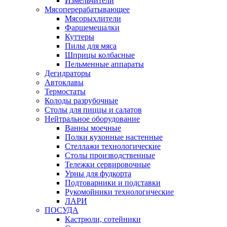
Измельчители
Мясоперерабатывающее
Мясорыхлители
Фаршемешалки
Куттеры
Пилы для мяса
Шприцы колбасные
Пельменные аппараты
Дегидраторы
Автоклавы
Термостаты
Колоды разрубочные
Столы для пиццы и салатов
Нейтральное оборудование
Ванны моечные
Полки кухонные настенные
Стеллажи технологические
Столы производственные
Тележки сервировочные
Урны для фудкорта
Подтоварники и подставки
Рукомойники технологические
ЛАРИ
ПОСУДА
Кастрюли, сотейники