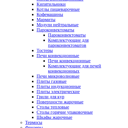
Кипятильники
Котлы пищеварочные
Кофемашины
Мармиты
Модули нейтральные
Пароконвектоматы
Пароконвектоматы
Комплектующие для
пароконвектоматов
Тостеры
Печи конвекционные
Печи конвекционные
Комплектующие для печей
конвекционных
Печи микроволновые
Плиты газовые
Плиты индукционные
Плиты электрические
Грили для кур
Поверхности жарочные
Столы тепловые
Столы горячие упаковочные
Шкафы жарочные
Термосы
Фризеры