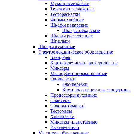
Мукопросеиватели
Тележки стеллажные
Тестораскатки
Формы хлебные
Шкафы пекарские
Шкафы пекарские
Шкафы расстоечные
Шпильки
Шкафы кухонные
Электромеханическое оборудование
Блендеры
Картофелечистки электрические
Миксеры
Мясорубки промышленные
Овощерезки
Овощерезки
Комплектующие для овощерезок
Процессоры кухонные
Слайсеры
Соковыжималки
Тестомесы
Хлеборезки
Миксеры планетарные
Измельчители
Мясоперерабатывающее