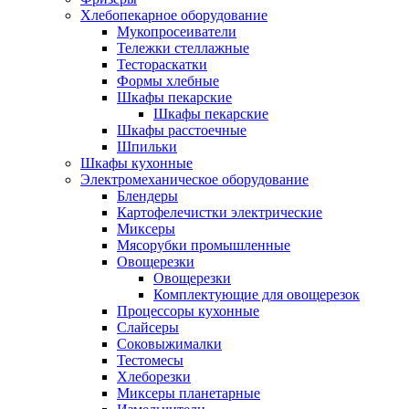
Хлебопекарное оборудование
Мукопросеиватели
Тележки стеллажные
Тестораскатки
Формы хлебные
Шкафы пекарские
Шкафы пекарские
Шкафы расстоечные
Шпильки
Шкафы кухонные
Электромеханическое оборудование
Блендеры
Картофелечистки электрические
Миксеры
Мясорубки промышленные
Овощерезки
Овощерезки
Комплектующие для овощерезок
Процессоры кухонные
Слайсеры
Соковыжималки
Тестомесы
Хлеборезки
Миксеры планетарные