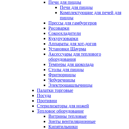
Печи для пиццы
Печи для пиццы
Комплектующие для печей для
пиццы
Прессы для гамбургеров
Рисоварки
Сокоохладители
Кукурузоварки
Аппараты для хот-догов
Установки Шаурма
Аксессуары для теплового
оборудования
Темперы для шоколада
Столы для пиццы
Фритюрницы
Чебуречницы
Электрошашлычницы
Палатки торговые
Посуда
Противни
Стерилизаторы для ножей
Тепловое оборудование
Витрины тепловые
Зонты вентиляционные
Кипятильники