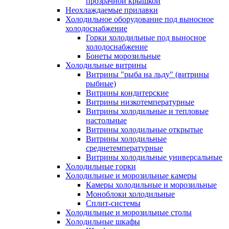
прозрачной крышкой
Неохлаждаемые прилавки
Холодильное оборудование под выносное
холодоснабжение
Горки холодильные под выносное
холодоснабжение
Бонеты морозильные
Холодильные витрины
Витрины "рыба на льду" (витрины
рыбные)
Витрины кондитерские
Витрины низкотемпературные
Витрины холодильные и тепловые
настольные
Витрины холодильные открытые
Витрины холодильные
среднетемпературные
Витрины холодильные универсальные
Холодильные горки
Холодильные и морозильные камеры
Камеры холодильные и морозильные
Моноблоки холодильные
Сплит-системы
Холодильные и морозильные столы
Холодильные шкафы