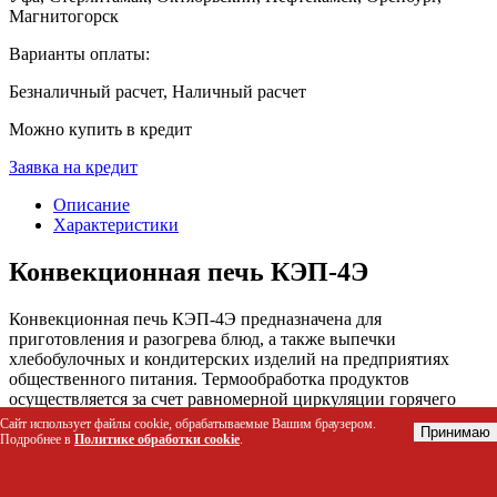
Магнитогорск
Варианты оплаты:
Безналичный расчет, Наличный расчет
Можно купить в кредит
Заявка на кредит
Описание
Характеристики
Конвекционная печь КЭП-4Э
Конвекционная печь КЭП-4Э предназначена для
приготовления и разогрева блюд, а также выпечки
хлебобулочных и кондитерских изделий на предприятиях
общественного питания. Термообработка продуктов
осуществляется за счет равномерной циркуляции горячего
воздуха внутри рабочей камеры. Это позволяет добиться
Сайт использует файлы cookie, обрабатываемые Вашим браузером.
Принимаю
высокого качества готовых блюд и обеспечить эффективную
Подробнее в
Политике обработки cookie
.
работу на кухне.