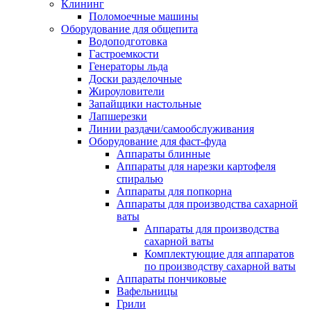
Клининг
Поломоечные машины
Оборудование для общепита
Водоподготовка
Гастроемкости
Генераторы льда
Доски разделочные
Жироуловители
Запайщики настольные
Лапшерезки
Линии раздачи/самообслуживания
Оборудование для фаст-фуда
Аппараты блинные
Аппараты для нарезки картофеля
спиралью
Аппараты для попкорна
Аппараты для производства сахарной
ваты
Аппараты для производства
сахарной ваты
Комплектующие для аппаратов
по производству сахарной ваты
Аппараты пончиковые
Вафельницы
Грили