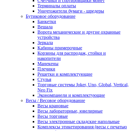
Счетчики и сортировщики монет
Терминалы оплаты
Уничтожители бумаги - шредеры
Бутиковое оборудование
Банкетки
Вешала
Ворота механические и другие охранные
устройства
Зеркала
Кабины примерочные
Корзины для распродаж, стойки и
накопители
Манекены
Плечики
Решетки и комплектующие
Стулья
Торговые системы Joker, Uno, Global, Vertical,
Neo Fix
Экономпанели и комплектующие
Весы / Весовое оборудование
Весы крановые
Весы лабораторные, ювелирные
Весы торговые
Весы электронные складские напольные
Комплексы этикетирования (весы с печатью