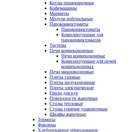
Котлы пищеварочные
Кофемашины
Мармиты
Модули нейтральные
Пароконвектоматы
Пароконвектоматы
Комплектующие для
пароконвектоматов
Тостеры
Печи конвекционные
Печи конвекционные
Комплектующие для печей
конвекционных
Печи микроволновые
Плиты газовые
Плиты индукционные
Плиты электрические
Грили для кур
Поверхности жарочные
Столы тепловые
Столы горячие упаковочные
Шкафы жарочные
Термосы
Фризеры
Хлебопекарное оборудование