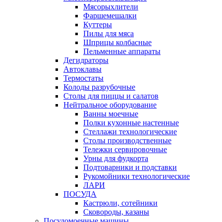
Мясорыхлители
Фаршемешалки
Куттеры
Пилы для мяса
Шприцы колбасные
Пельменные аппараты
Дегидраторы
Автоклавы
Термостаты
Колоды разрубочные
Столы для пиццы и салатов
Нейтральное оборудование
Ванны моечные
Полки кухонные настенные
Стеллажи технологические
Столы производственные
Тележки сервировочные
Урны для фудкорта
Подтоварники и подставки
Рукомойники технологические
ЛАРИ
ПОСУДА
Кастрюли, сотейники
Сковороды, казаны
Посудомоечные машины