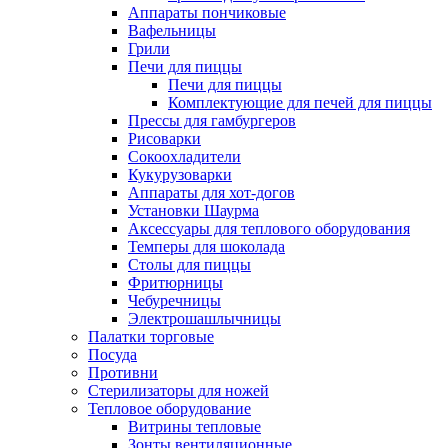
Аппараты пончиковые
Вафельницы
Грили
Печи для пиццы
Печи для пиццы
Комплектующие для печей для пиццы
Прессы для гамбургеров
Рисоварки
Сокоохладители
Кукурузоварки
Аппараты для хот-догов
Установки Шаурма
Аксессуары для теплового оборудования
Темперы для шоколада
Столы для пиццы
Фритюрницы
Чебуречницы
Электрошашлычницы
Палатки торговые
Посуда
Противни
Стерилизаторы для ножей
Тепловое оборудование
Витрины тепловые
Зонты вентиляционные