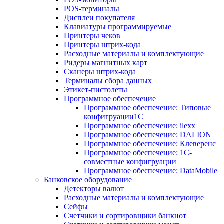
POS-терминалы
Дисплеи покупателя
Клавиатуры программируемые
Принтеры чеков
Принтеры штрих-кода
Расходные материалы и комплектующие
Ридеры магнитных карт
Сканеры штрих-кода
Терминалы сбора данных
Этикет-пистолеты
Программное обеспечение
Программное обеспечение: Типовые
конфигруации1С
Программное обеспечение: ilexx
Программное обеспечение: DALION
Программное обеспечение: Клеверенс
Программное обеспечение: 1С-
совместные конфигруации
Программное обеспечение: DataMobile
Банковское оборудование
Детекторы валют
Расходные материалы и комплектующие
Сейфы
Счетчики и сортировщики банкнот