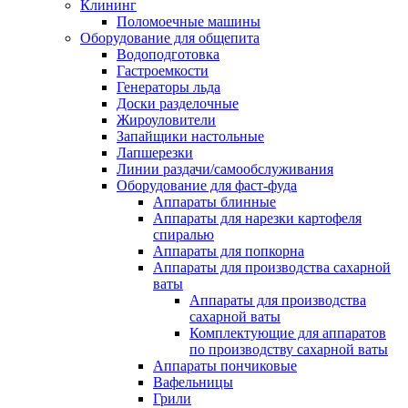
Клининг
Поломоечные машины
Оборудование для общепита
Водоподготовка
Гастроемкости
Генераторы льда
Доски разделочные
Жироуловители
Запайщики настольные
Лапшерезки
Линии раздачи/самообслуживания
Оборудование для фаст-фуда
Аппараты блинные
Аппараты для нарезки картофеля
спиралью
Аппараты для попкорна
Аппараты для производства сахарной
ваты
Аппараты для производства
сахарной ваты
Комплектующие для аппаратов
по производству сахарной ваты
Аппараты пончиковые
Вафельницы
Грили