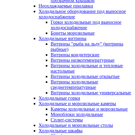
прозрачной крышкой
Неохлаждаемые прилавки
Холодильное оборудование под выносное
холодоснабжение
Горки холодильные под выносное
холодоснабжение
Бонеты морозильные
Холодильные витрины
Витрины "рыба на льду" (витрины
рыбные)
Витрины кондитерские
Витрины низкотемпературные
Витрины холодильные и тепловые
настольные
Витрины холодильные открытые
Витрины холодильные
среднетемпературные
Витрины холодильные универсальные
Холодильные горки
Холодильные и морозильные камеры
Камеры холодильные и морозильные
Моноблоки холодильные
Сплит-системы
Холодильные и морозильные столы
Холодильные шкафы