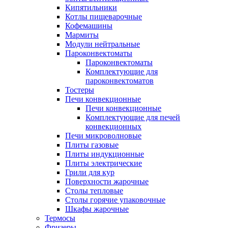
Кипятильники
Котлы пищеварочные
Кофемашины
Мармиты
Модули нейтральные
Пароконвектоматы
Пароконвектоматы
Комплектующие для
пароконвектоматов
Тостеры
Печи конвекционные
Печи конвекционные
Комплектующие для печей
конвекционных
Печи микроволновые
Плиты газовые
Плиты индукционные
Плиты электрические
Грили для кур
Поверхности жарочные
Столы тепловые
Столы горячие упаковочные
Шкафы жарочные
Термосы
Фризеры