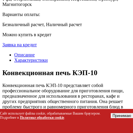
Магнитогорск
Варианты оплаты:
Безналичный расчет, Наличный расчет
Можно купить в кредит
Заявка на кредит
Описание
Характеристики
Конвекционная печь КЭП-10
Конвекционная печь КЭП-10 представляет собой
профессиональное оборудование для приготовления пищи,
предназначенное для использования в ресторанах, кафе и
других предприятиях общественного питания. Она решает
проблему быстрого и равномерного приготовления блюд в
больших количествах. Печь оснащена камерой из
Сайт использует файлы cookie, обрабатываемые Вашим браузером.
Принимаю
нержавеющей стали, электромеханической панелью
Подробнее в
Политике обработки cookie
.
управления и системой конвекции для оптимального
распределения тепла.