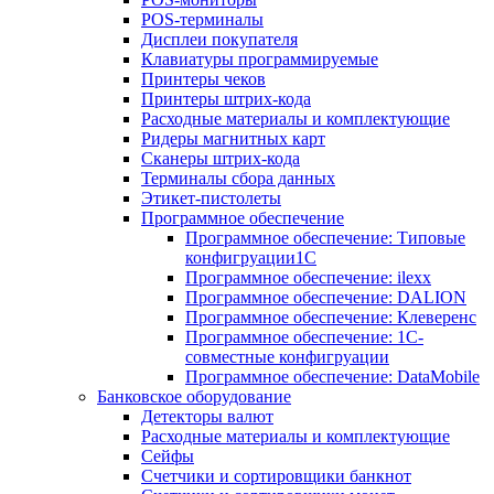
POS-терминалы
Дисплеи покупателя
Клавиатуры программируемые
Принтеры чеков
Принтеры штрих-кода
Расходные материалы и комплектующие
Ридеры магнитных карт
Сканеры штрих-кода
Терминалы сбора данных
Этикет-пистолеты
Программное обеспечение
Программное обеспечение: Типовые
конфигруации1С
Программное обеспечение: ilexx
Программное обеспечение: DALION
Программное обеспечение: Клеверенс
Программное обеспечение: 1С-
совместные конфигруации
Программное обеспечение: DataMobile
Банковское оборудование
Детекторы валют
Расходные материалы и комплектующие
Сейфы
Счетчики и сортировщики банкнот