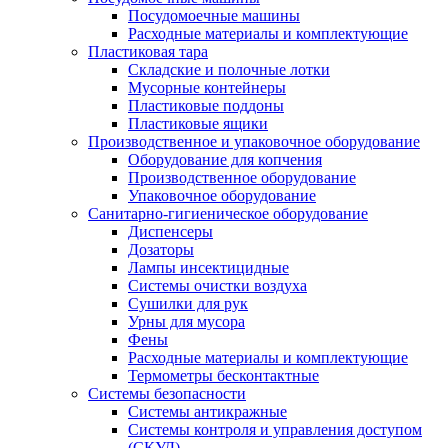
Посудомоечные машины
Расходные материалы и комплектующие
Пластиковая тара
Складские и полочные лотки
Мусорные контейнеры
Пластиковые поддоны
Пластиковые ящики
Производственное и упаковочное оборудование
Оборудование для копчения
Производственное оборудование
Упаковочное оборудование
Санитарно-гигиеническое оборудование
Диспенсеры
Дозаторы
Лампы инсектицидные
Системы очистки воздуха
Сушилки для рук
Урны для мусора
Фены
Расходные материалы и комплектующие
Термометры бесконтактные
Системы безопасности
Системы антикражные
Системы контроля и управления доступом
(СКУД)