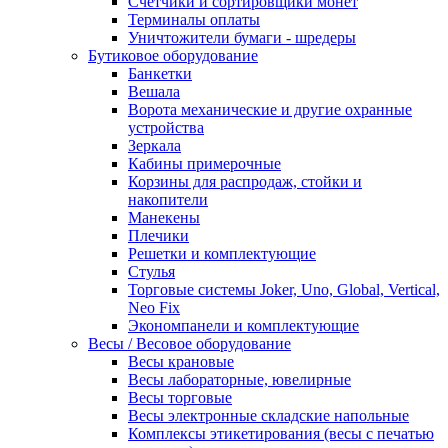
Счетчики и сортировщики монет
Терминалы оплаты
Уничтожители бумаги - шредеры
Бутиковое оборудование
Банкетки
Вешала
Ворота механические и другие охранные
устройства
Зеркала
Кабины примерочные
Корзины для распродаж, стойки и
накопители
Манекены
Плечики
Решетки и комплектующие
Стулья
Торговые системы Joker, Uno, Global, Vertical,
Neo Fix
Экономпанели и комплектующие
Весы / Весовое оборудование
Весы крановые
Весы лабораторные, ювелирные
Весы торговые
Весы электронные складские напольные
Комплексы этикетирования (весы с печатью