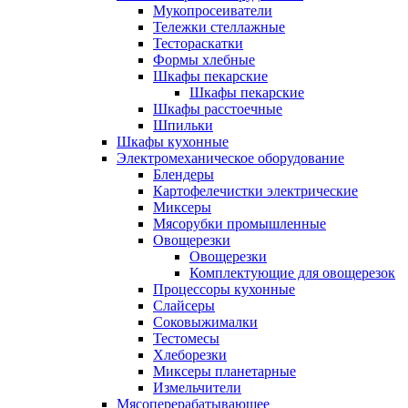
Мукопросеиватели
Тележки стеллажные
Тестораскатки
Формы хлебные
Шкафы пекарские
Шкафы пекарские
Шкафы расстоечные
Шпильки
Шкафы кухонные
Электромеханическое оборудование
Блендеры
Картофелечистки электрические
Миксеры
Мясорубки промышленные
Овощерезки
Овощерезки
Комплектующие для овощерезок
Процессоры кухонные
Слайсеры
Соковыжималки
Тестомесы
Хлеборезки
Миксеры планетарные
Измельчители
Мясоперерабатывающее