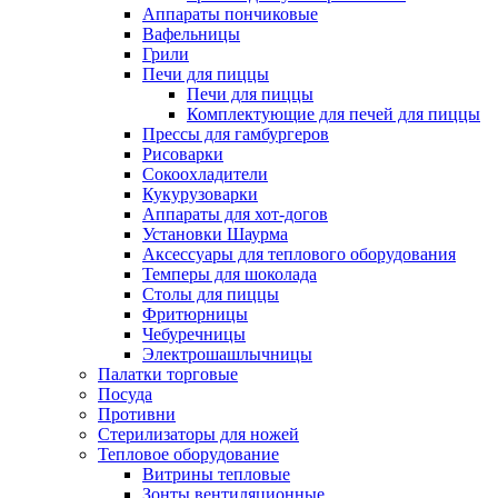
Аппараты пончиковые
Вафельницы
Грили
Печи для пиццы
Печи для пиццы
Комплектующие для печей для пиццы
Прессы для гамбургеров
Рисоварки
Сокоохладители
Кукурузоварки
Аппараты для хот-догов
Установки Шаурма
Аксессуары для теплового оборудования
Темперы для шоколада
Столы для пиццы
Фритюрницы
Чебуречницы
Электрошашлычницы
Палатки торговые
Посуда
Противни
Стерилизаторы для ножей
Тепловое оборудование
Витрины тепловые
Зонты вентиляционные