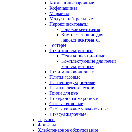
Котлы пищеварочные
Кофемашины
Мармиты
Модули нейтральные
Пароконвектоматы
Пароконвектоматы
Комплектующие для
пароконвектоматов
Тостеры
Печи конвекционные
Печи конвекционные
Комплектующие для печей
конвекционных
Печи микроволновые
Плиты газовые
Плиты индукционные
Плиты электрические
Грили для кур
Поверхности жарочные
Столы тепловые
Столы горячие упаковочные
Шкафы жарочные
Термосы
Фризеры
Хлебопекарное оборудование