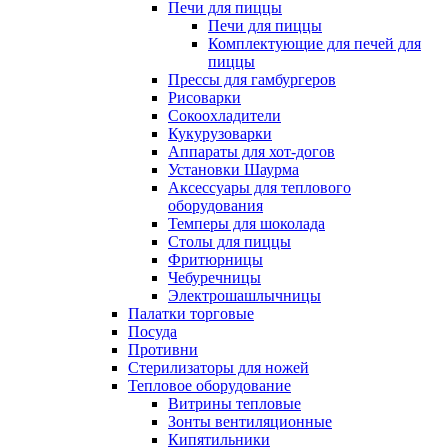
Печи для пиццы
Печи для пиццы
Комплектующие для печей для
пиццы
Прессы для гамбургеров
Рисоварки
Сокоохладители
Кукурузоварки
Аппараты для хот-догов
Установки Шаурма
Аксессуары для теплового
оборудования
Темперы для шоколада
Столы для пиццы
Фритюрницы
Чебуречницы
Электрошашлычницы
Палатки торговые
Посуда
Противни
Стерилизаторы для ножей
Тепловое оборудование
Витрины тепловые
Зонты вентиляционные
Кипятильники