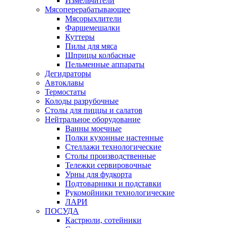
Измельчители
Мясоперерабатывающее
Мясорыхлители
Фаршемешалки
Куттеры
Пилы для мяса
Шприцы колбасные
Пельменные аппараты
Дегидраторы
Автоклавы
Термостаты
Колоды разрубочные
Столы для пиццы и салатов
Нейтральное оборудование
Ванны моечные
Полки кухонные настенные
Стеллажи технологические
Столы производственные
Тележки сервировочные
Урны для фудкорта
Подтоварники и подставки
Рукомойники технологические
ЛАРИ
ПОСУДА
Кастрюли, сотейники