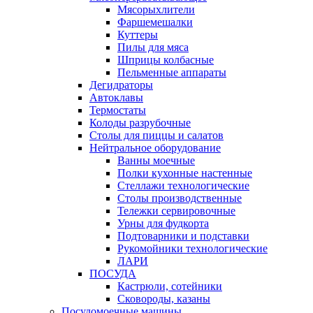
Мясорыхлители
Фаршемешалки
Куттеры
Пилы для мяса
Шприцы колбасные
Пельменные аппараты
Дегидраторы
Автоклавы
Термостаты
Колоды разрубочные
Столы для пиццы и салатов
Нейтральное оборудование
Ванны моечные
Полки кухонные настенные
Стеллажи технологические
Столы производственные
Тележки сервировочные
Урны для фудкорта
Подтоварники и подставки
Рукомойники технологические
ЛАРИ
ПОСУДА
Кастрюли, сотейники
Сковороды, казаны
Посудомоечные машины