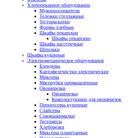
Хлебопекарное оборудование
Мукопросеиватели
Тележки стеллажные
Тестораскатки
Формы хлебные
Шкафы пекарские
Шкафы пекарские
Шкафы расстоечные
Шпильки
Шкафы кухонные
Электромеханическое оборудование
Блендеры
Картофелечистки электрические
Миксеры
Мясорубки промышленные
Овощерезки
Овощерезки
Комплектующие для овощерезок
Процессоры кухонные
Слайсеры
Соковыжималки
Тестомесы
Хлеборезки
Миксеры планетарные