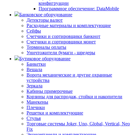
конфигруации
Программное обеспечение: DataMobile
Банковское оборудование
Детекторы валют
Расходные материалы и комплектующие
Сейфы
Счетчики и сортировщики банкнот
Счетчики и сортировщики монет
Терминалы оплаты
Уничтожители бумаги - шредеры
Бутиковое оборудование
Банкетки
Вешала
Ворота механические и другие охранные
устройства
Зеркала
Кабины примерочные
Корзины для распродаж, стойки и накопители
Манекены
Плечики
Решетки и комплектующие
Стулья
Торговые системы Joker, Uno, Global, Vertical, Neo
Fix
Экономпанели и комплектующие