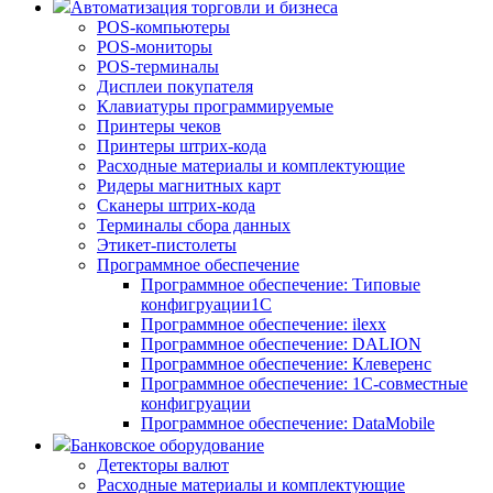
Автоматизация торговли и бизнеса
POS-компьютеры
POS-мониторы
POS-терминалы
Дисплеи покупателя
Клавиатуры программируемые
Принтеры чеков
Принтеры штрих-кода
Расходные материалы и комплектующие
Ридеры магнитных карт
Сканеры штрих-кода
Терминалы сбора данных
Этикет-пистолеты
Программное обеспечение
Программное обеспечение: Типовые
конфигруации1С
Программное обеспечение: ilexx
Программное обеспечение: DALION
Программное обеспечение: Клеверенс
Программное обеспечение: 1С-совместные
конфигруации
Программное обеспечение: DataMobile
Банковское оборудование
Детекторы валют
Расходные материалы и комплектующие