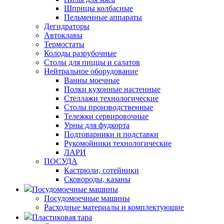
Шприцы колбасные
Пельменные аппараты
Дегидраторы
Автоклавы
Термостаты
Колоды разрубочные
Столы для пиццы и салатов
Нейтральное оборудование
Ванны моечные
Полки кухонные настенные
Стеллажи технологические
Столы производственные
Тележки сервировочные
Урны для фудкорта
Подтоварники и подставки
Рукомойники технологические
ЛАРИ
ПОСУДА
Кастрюли, сотейники
Сковороды, казаны
Посудомоечные машины
Посудомоечные машины
Расходные материалы и комплектующие
Пластиковая тара