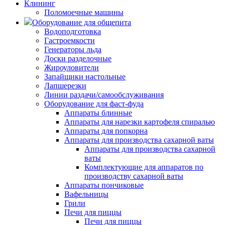
Клининг
Поломоечные машины
Оборудование для общепита
Водоподготовка
Гастроемкости
Генераторы льда
Доски разделочные
Жироуловители
Запайщики настольные
Лапшерезки
Линии раздачи/самообслуживания
Оборудование для фаст-фуда
Аппараты блинные
Аппараты для нарезки картофеля спиралью
Аппараты для попкорна
Аппараты для производства сахарной ваты
Аппараты для производства сахарной
ваты
Комплектующие для аппаратов по
производству сахарной ваты
Аппараты пончиковые
Вафельницы
Грили
Печи для пиццы
Печи для пиццы