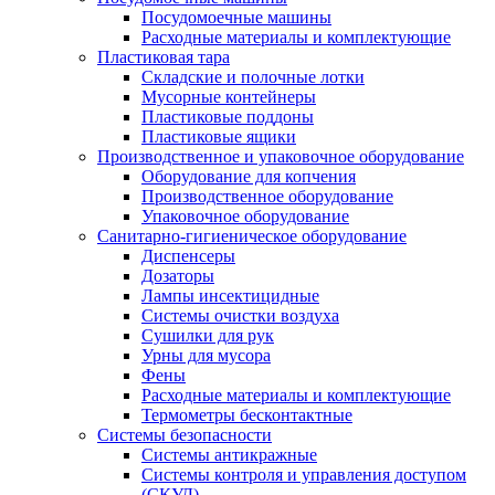
Посудомоечные машины
Расходные материалы и комплектующие
Пластиковая тара
Складские и полочные лотки
Мусорные контейнеры
Пластиковые поддоны
Пластиковые ящики
Производственное и упаковочное оборудование
Оборудование для копчения
Производственное оборудование
Упаковочное оборудование
Санитарно-гигиеническое оборудование
Диспенсеры
Дозаторы
Лампы инсектицидные
Системы очистки воздуха
Сушилки для рук
Урны для мусора
Фены
Расходные материалы и комплектующие
Термометры бесконтактные
Системы безопасности
Системы антикражные
Системы контроля и управления доступом
(СКУД)