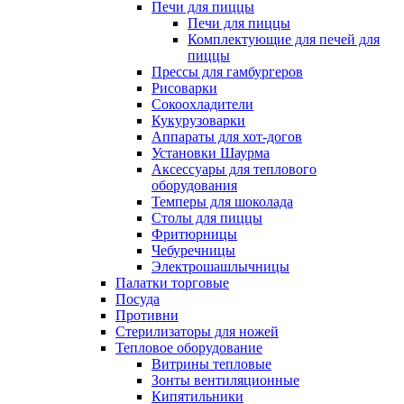
Печи для пиццы
Печи для пиццы
Комплектующие для печей для
пиццы
Прессы для гамбургеров
Рисоварки
Сокоохладители
Кукурузоварки
Аппараты для хот-догов
Установки Шаурма
Аксессуары для теплового
оборудования
Темперы для шоколада
Столы для пиццы
Фритюрницы
Чебуречницы
Электрошашлычницы
Палатки торговые
Посуда
Противни
Стерилизаторы для ножей
Тепловое оборудование
Витрины тепловые
Зонты вентиляционные
Кипятильники