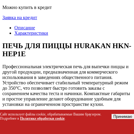
Можно купить в кредит
Заявка на кредит
Описание
Характеристики
ПЕЧЬ ДЛЯ ПИЦЦЫ HURAKAN HKN-
HEP1E
Профессиональная электрическая печь для выпечки пиццы и
другой продукции, предназначенная для коммерческого
использования в заведениях общественного питания.
Устройство обеспечивает стабильный температурный режим
до 350°C, что позволяет быстро готовить заказы с
сохранением качества теста и начинки. Компактные габариты
и простое управление делают оборудование удобным для
установки на ограниченном пространстве кухни.
Сайт использует файлы cookie, обрабатываемые Вашим браузером.
Кому подойдет этот товар
Принимаю
Подробнее в
Политике обработки cookie
.
Шеф-повара пиццерий и пекарен, нуждающиеся в
надежном оборудовании для ежедневной работы