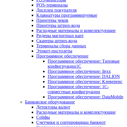
POS-терминалы
Дисплеи покупателя
Клавиатуры программируемые
Принтеры чеков
Принтеры штрих-кода
Расходные материалы и комплектующие
Ридеры магнитных карт
Сканеры штрих-кода
Терминалы сбора данных
Этикет-пистолеты
Программное обеспечение
Программное обеспечение: Типовые
конфигруации1С
Программное обеспечение: ilexx
Программное обеспечение: DALION
Программное обеспечение: Клеверенс
Программное обеспечение: 1С-
совместные конфигруации
Программное обеспечение: DataMobile
Банковское оборудование
Детекторы валют
Расходные материалы и комплектующие
Сейфы
Счетчики и сортировщики банкнот