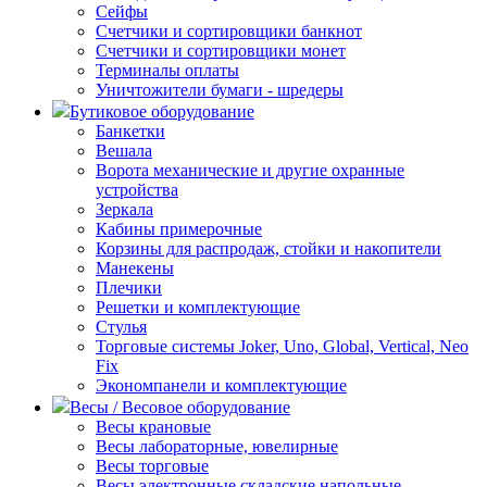
Сейфы
Счетчики и сортировщики банкнот
Счетчики и сортировщики монет
Терминалы оплаты
Уничтожители бумаги - шредеры
Бутиковое оборудование
Банкетки
Вешала
Ворота механические и другие охранные
устройства
Зеркала
Кабины примерочные
Корзины для распродаж, стойки и накопители
Манекены
Плечики
Решетки и комплектующие
Стулья
Торговые системы Joker, Uno, Global, Vertical, Neo
Fix
Экономпанели и комплектующие
Весы / Весовое оборудование
Весы крановые
Весы лабораторные, ювелирные
Весы торговые
Весы электронные складские напольные