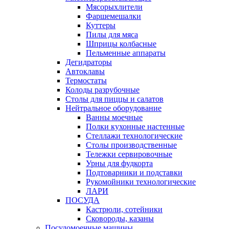
Мясорыхлители
Фаршемешалки
Куттеры
Пилы для мяса
Шприцы колбасные
Пельменные аппараты
Дегидраторы
Автоклавы
Термостаты
Колоды разрубочные
Столы для пиццы и салатов
Нейтральное оборудование
Ванны моечные
Полки кухонные настенные
Стеллажи технологические
Столы производственные
Тележки сервировочные
Урны для фудкорта
Подтоварники и подставки
Рукомойники технологические
ЛАРИ
ПОСУДА
Кастрюли, сотейники
Сковороды, казаны
Посудомоечные машины