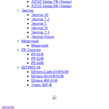
АТОЛ Sigma 7Ф (Sigma)
АТОЛ Sigma 8Ф (Sigma)
Эвотор
Эвотор 10
Эвотор 7.2
Эвотор 5
Эвотор 5I
Эвотор 7.3
Эвотор Power
Меркурий
Меркурий
РР-Электро
РР-01Ф
РР-02Ф
РР-04Ф
ШТРИХ-М
Штрих-Light-01Ф/02Ф
Штрих-М-01Ф/02Ф
Штрих-ФР-01Ф
Элвес-ФР-Ф
каталог