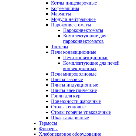
Котлы пищеварочные
Кофемашины
Мармиты
Модули нейтральные
Пароконвектоматы
Пароконвектоматы
Комплектующие для
пароконвектоматов
Тостеры
Печи конвекционные
Печи конвекционные
Комплектующие для печей
конвекционных
Печи микроволновые
Плиты газовые
Плиты индукционные
Плиты электрические
Грили для кур
Поверхности жарочные
Столы тепловые
Столы горячие упаковочные
Шкафы жарочные
Термосы
Фризеры
Хлебопекарное оборудование