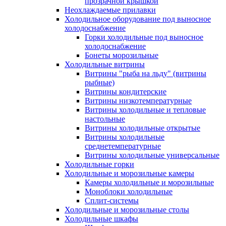
прозрачной крышкой
Неохлаждаемые прилавки
Холодильное оборудование под выносное
холодоснабжение
Горки холодильные под выносное
холодоснабжение
Бонеты морозильные
Холодильные витрины
Витрины "рыба на льду" (витрины
рыбные)
Витрины кондитерские
Витрины низкотемпературные
Витрины холодильные и тепловые
настольные
Витрины холодильные открытые
Витрины холодильные
среднетемпературные
Витрины холодильные универсальные
Холодильные горки
Холодильные и морозильные камеры
Камеры холодильные и морозильные
Моноблоки холодильные
Сплит-системы
Холодильные и морозильные столы
Холодильные шкафы