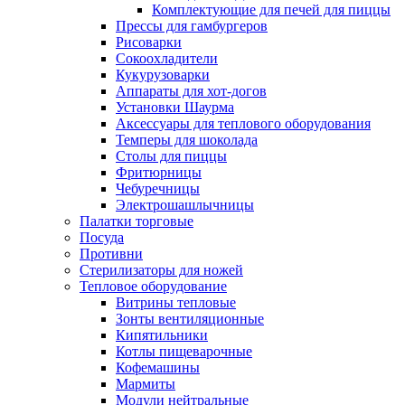
Комплектующие для печей для пиццы
Прессы для гамбургеров
Рисоварки
Сокоохладители
Кукурузоварки
Аппараты для хот-догов
Установки Шаурма
Аксессуары для теплового оборудования
Темперы для шоколада
Столы для пиццы
Фритюрницы
Чебуречницы
Электрошашлычницы
Палатки торговые
Посуда
Противни
Стерилизаторы для ножей
Тепловое оборудование
Витрины тепловые
Зонты вентиляционные
Кипятильники
Котлы пищеварочные
Кофемашины
Мармиты
Модули нейтральные