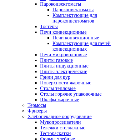
Пароконвектоматы
Пароконвектоматы
Комплектующие для
пароконвектоматов
Тостеры
Печи конвекционные
Печи конвекционные
Комплектующие для печей
конвекционных
Печи микроволновые
Плиты газовые
Плиты индукционные
Плиты электрические
Грили для кур
Поверхности жарочные
Столы тепловые
Столы горячие упаковочные
Шкафы жарочные
Термосы
Фризеры
Хлебопекарное оборудование
Мукопросеиватели
Тележки стеллажные
Тестораскатки
Формы хлебные