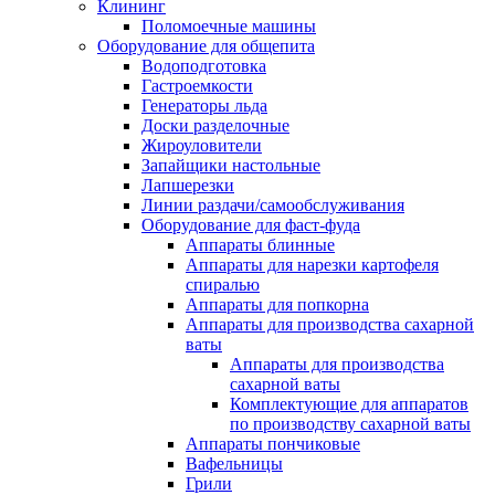
Клининг
Поломоечные машины
Оборудование для общепита
Водоподготовка
Гастроемкости
Генераторы льда
Доски разделочные
Жироуловители
Запайщики настольные
Лапшерезки
Линии раздачи/самообслуживания
Оборудование для фаст-фуда
Аппараты блинные
Аппараты для нарезки картофеля
спиралью
Аппараты для попкорна
Аппараты для производства сахарной
ваты
Аппараты для производства
сахарной ваты
Комплектующие для аппаратов
по производству сахарной ваты
Аппараты пончиковые
Вафельницы
Грили