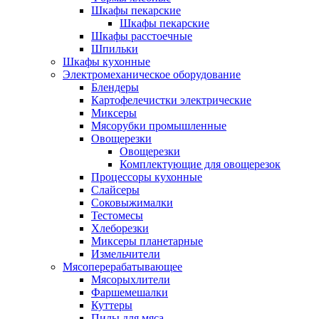
Шкафы пекарские
Шкафы пекарские
Шкафы расстоечные
Шпильки
Шкафы кухонные
Электромеханическое оборудование
Блендеры
Картофелечистки электрические
Миксеры
Мясорубки промышленные
Овощерезки
Овощерезки
Комплектующие для овощерезок
Процессоры кухонные
Слайсеры
Соковыжималки
Тестомесы
Хлеборезки
Миксеры планетарные
Измельчители
Мясоперерабатывающее
Мясорыхлители
Фаршемешалки
Куттеры
Пилы для мяса