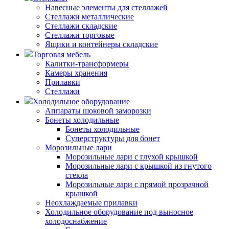
Навесные элементы для стеллажей
Стеллажи металлические
Стеллажи складские
Стеллажи торговые
Ящики и контейнеры складские
Торговая мебель
Калитки-трансформеры
Камеры хранения
Прилавки
Стеллажи
Холодильное оборудование
Аппараты шоковой заморозки
Бонеты холодильные
Бонеты холодильные
Суперструктуры для бонет
Морозильные лари
Морозильные лари с глухой крышкой
Морозильные лари с крышкой из гнутого
стекла
Морозильные лари с прямой прозрачной
крышкой
Неохлаждаемые прилавки
Холодильное оборудование под выносное
холодоснабжение