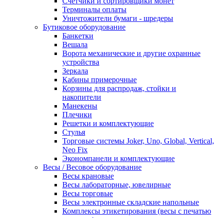
Счетчики и сортировщики монет
Терминалы оплаты
Уничтожители бумаги - шредеры
Бутиковое оборудование
Банкетки
Вешала
Ворота механические и другие охранные
устройства
Зеркала
Кабины примерочные
Корзины для распродаж, стойки и
накопители
Манекены
Плечики
Решетки и комплектующие
Стулья
Торговые системы Joker, Uno, Global, Vertical,
Neo Fix
Экономпанели и комплектующие
Весы / Весовое оборудование
Весы крановые
Весы лабораторные, ювелирные
Весы торговые
Весы электронные складские напольные
Комплексы этикетирования (весы с печатью