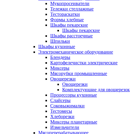
Мукопросеиватели
Тележки стеллажные
Тестораскатки
Формы хлебные
Шкафы пекарские
Шкафы пекарские
Шкафы расстоечные
Шпильки
Шкафы кухонные
Электромеханическое оборудование
Блендеры
Картофелечистки электрические
Миксеры
Мясорубки промышленные
Овощерезки
Овощерезки
Комплектующие для овощерезок
Процессоры кухонные
Слайсеры
Соковыжималки
Тестомесы
Хлеборезки
Миксеры планетарные
Измельчители
Мясоперерабатывающее