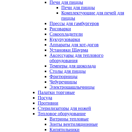
Печи для пиццы
Печи для пиццы
Комплектующие для печей для
пиццы
Прессы для гамбургеров
Рисоварки
Сокоохладители
Кукурузоварки
Аппараты для хот-догов
Установки Шаурма
Аксессуары для теплового
оборудования
Темперы для шоколада
Столы для пиццы
Фритюрницы
Чебуречницы
Электрошашлычницы
Палатки торговые
Посуда
Противни
Стерилизаторы для ножей
Тепловое оборудование
Витрины тепловые
Зонты вентиляционные
Кипятильники