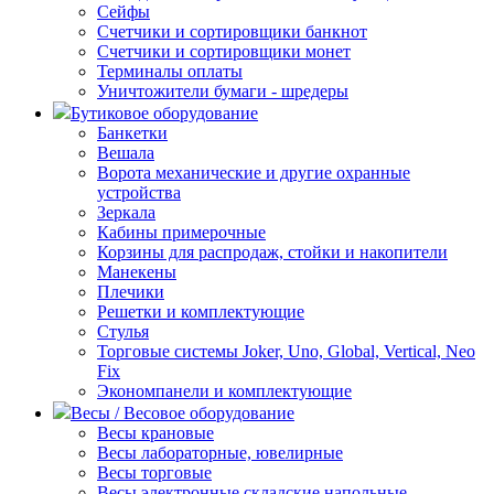
Сейфы
Счетчики и сортировщики банкнот
Счетчики и сортировщики монет
Терминалы оплаты
Уничтожители бумаги - шредеры
Бутиковое оборудование
Банкетки
Вешала
Ворота механические и другие охранные
устройства
Зеркала
Кабины примерочные
Корзины для распродаж, стойки и накопители
Манекены
Плечики
Решетки и комплектующие
Стулья
Торговые системы Joker, Uno, Global, Vertical, Neo
Fix
Экономпанели и комплектующие
Весы / Весовое оборудование
Весы крановые
Весы лабораторные, ювелирные
Весы торговые
Весы электронные складские напольные