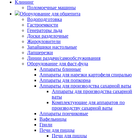
Клининг
Поломоечные машины
Оборудование для общепита
Водоподготовка
Гастроемкости
Генераторы льда
Доски разделочные
Жироуловители
Запайщики настольные
Лапшерезки
Линии раздачи/самообслуживания
Оборудование для фаст-фуда
Аппараты блинные
Аппараты для нарезки картофеля спиралью
Аппараты для попкорна
Аппараты для производства сахарной ваты
Аппараты для производства сахарной
ваты
Комплектующие для аппаратов по
производству сахарной ваты
Аппараты пончиковые
Вафельницы
Грили
Печи для пиццы
Печи для пиццы