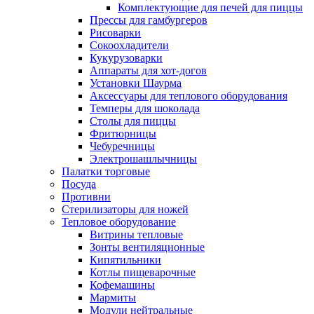
Комплектующие для печей для пиццы
Прессы для гамбургеров
Рисоварки
Сокоохладители
Кукурузоварки
Аппараты для хот-догов
Установки Шаурма
Аксессуары для теплового оборудования
Темперы для шоколада
Столы для пиццы
Фритюрницы
Чебуречницы
Электрошашлычницы
Палатки торговые
Посуда
Противни
Стерилизаторы для ножей
Тепловое оборудование
Витрины тепловые
Зонты вентиляционные
Кипятильники
Котлы пищеварочные
Кофемашины
Мармиты
Модули нейтральные