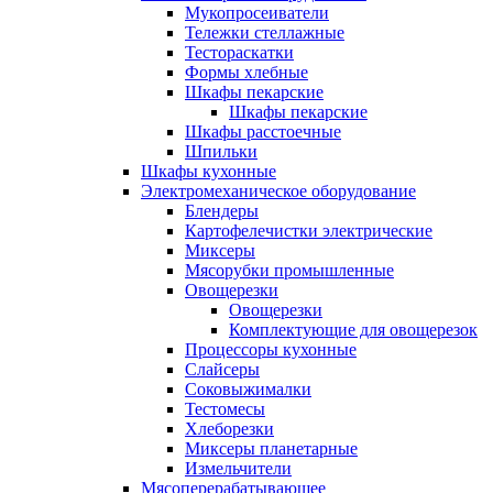
Мукопросеиватели
Тележки стеллажные
Тестораскатки
Формы хлебные
Шкафы пекарские
Шкафы пекарские
Шкафы расстоечные
Шпильки
Шкафы кухонные
Электромеханическое оборудование
Блендеры
Картофелечистки электрические
Миксеры
Мясорубки промышленные
Овощерезки
Овощерезки
Комплектующие для овощерезок
Процессоры кухонные
Слайсеры
Соковыжималки
Тестомесы
Хлеборезки
Миксеры планетарные
Измельчители
Мясоперерабатывающее