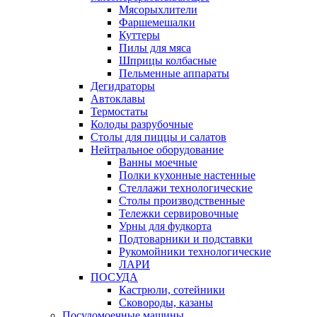
Мясорыхлители
Фаршемешалки
Куттеры
Пилы для мяса
Шприцы колбасные
Пельменные аппараты
Дегидраторы
Автоклавы
Термостаты
Колоды разрубочные
Столы для пиццы и салатов
Нейтральное оборудование
Ванны моечные
Полки кухонные настенные
Стеллажи технологические
Столы производственные
Тележки сервировочные
Урны для фудкорта
Подтоварники и подставки
Рукомойники технологические
ЛАРИ
ПОСУДА
Кастрюли, сотейники
Сковороды, казаны
Посудомоечные машины