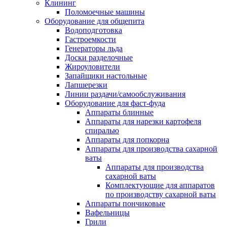
Клининг
Поломоечные машины
Оборудование для общепита
Водоподготовка
Гастроемкости
Генераторы льда
Доски разделочные
Жироуловители
Запайщики настольные
Лапшерезки
Линии раздачи/самообслуживания
Оборудование для фаст-фуда
Аппараты блинные
Аппараты для нарезки картофеля
спиралью
Аппараты для попкорна
Аппараты для производства сахарной
ваты
Аппараты для производства
сахарной ваты
Комплектующие для аппаратов
по производству сахарной ваты
Аппараты пончиковые
Вафельницы
Грили