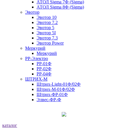
АТОЛ Sigma 7Ф (Sigma)
АТОЛ Sigma 8Ф (Sigma)
Эвотор
Эвотор 10
Эвотор 7.2
Эвотор 5
Эвотор 5I
Эвотор 7.3
Эвотор Power
Меркурий
Меркурий
РР-Электро
РР-01Ф
РР-02Ф
РР-04Ф
ШТРИХ-М
Штрих-Light-01Ф/02Ф
Штрих-М-01Ф/02Ф
Штрих-ФР-01Ф
Элвес-ФР-Ф
каталог