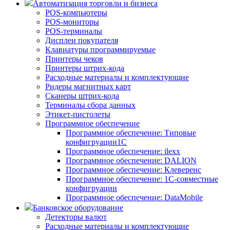
Автоматизация торговли и бизнеса
POS-компьютеры
POS-мониторы
POS-терминалы
Дисплеи покупателя
Клавиатуры программируемые
Принтеры чеков
Принтеры штрих-кода
Расходные материалы и комплектующие
Ридеры магнитных карт
Сканеры штрих-кода
Терминалы сбора данных
Этикет-пистолеты
Программное обеспечение
Программное обеспечение: Типовые
конфигруации1С
Программное обеспечение: ilexx
Программное обеспечение: DALION
Программное обеспечение: Клеверенс
Программное обеспечение: 1С-совместные
конфигруации
Программное обеспечение: DataMobile
Банковское оборудование
Детекторы валют
Расходные материалы и комплектующие