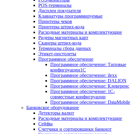
POS-терминалы
Дисплеи покупателя
Клавиатуры программируемые
Принтеры чеков
Принтеры штрих-кода
Расходные материалы и комплектующие
Ридеры магнитных карт
Сканеры штрих-кода
Терминалы сбора данных
Этикет-пистолеты
Программное обеспечение
Программное обеспечение: Типовые
конфигруации1С
Программное обеспечение: ilexx
Программное обеспечение: DALION
Программное обеспечение: Клеверенс
Программное обеспечение: 1С-
совместные конфигруации
Программное обеспечение: DataMobile
Банковское оборудование
Детекторы валют
Расходные материалы и комплектующие
Сейфы
Счетчики и сортировщики банкнот