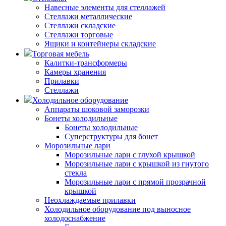
Навесные элементы для стеллажей
Стеллажи металлические
Стеллажи складские
Стеллажи торговые
Ящики и контейнеры складские
Торговая мебель
Калитки-трансформеры
Камеры хранения
Прилавки
Стеллажи
Холодильное оборудование
Аппараты шоковой заморозки
Бонеты холодильные
Бонеты холодильные
Суперструктуры для бонет
Морозильные лари
Морозильные лари с глухой крышкой
Морозильные лари с крышкой из гнутого
стекла
Морозильные лари с прямой прозрачной
крышкой
Неохлаждаемые прилавки
Холодильное оборудование под выносное
холодоснабжение