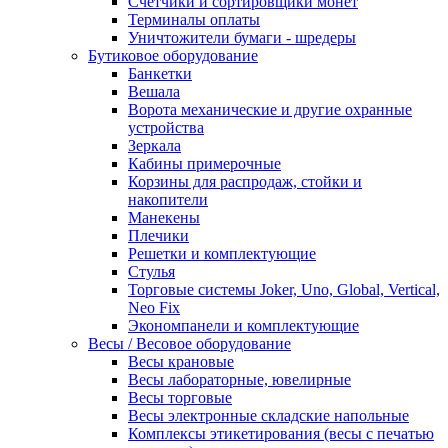
Счетчики и сортировщики монет
Терминалы оплаты
Уничтожители бумаги - шредеры
Бутиковое оборудование
Банкетки
Вешала
Ворота механические и другие охранные
устройства
Зеркала
Кабины примерочные
Корзины для распродаж, стойки и
накопители
Манекены
Плечики
Решетки и комплектующие
Стулья
Торговые системы Joker, Uno, Global, Vertical,
Neo Fix
Экономпанели и комплектующие
Весы / Весовое оборудование
Весы крановые
Весы лабораторные, ювелирные
Весы торговые
Весы электронные складские напольные
Комплексы этикетирования (весы с печатью