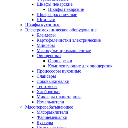
Шкафы пекарские
Шкафы пекарские
Шкафы расстоечные
Шпильки
Шкафы кухонные
Электромеханическое оборудование
Блендеры
Картофелечистки электрические
Миксеры
Мясорубки промышленные
Овощерезки
Овощерезки
Комплектующие для овощерезок
Процессоры кухонные
Слайсеры
Соковыжималки
Тестомесы
Хлеборезки
Миксеры планетарные
Измельчители
Мясоперерабатывающее
Мясорыхлители
Фаршемешалки
Куттеры
Пилы для мяса