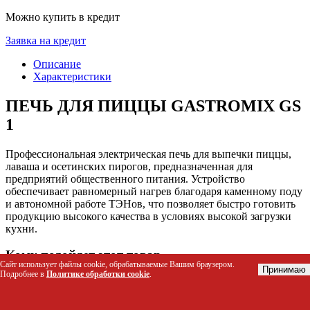
Можно купить в кредит
Заявка на кредит
Описание
Характеристики
ПЕЧЬ ДЛЯ ПИЦЦЫ GASTROMIX GS
1
Профессиональная электрическая печь для выпечки пиццы,
лаваша и осетинских пирогов, предназначенная для
предприятий общественного питания. Устройство
обеспечивает равномерный нагрев благодаря каменному поду
и автономной работе ТЭНов, что позволяет быстро готовить
продукцию высокого качества в условиях высокой загрузки
кухни.
Кому подойдет этот товар
Сайт использует файлы cookie, обрабатываемые Вашим браузером.
Принимаю
Подробнее в
Политике обработки cookie
.
Шеф-повара пиццерий и итальянских ресторанов
Владельцы кафе, столовых и фастфуд-точек
Пекарни, специализирующиеся на выпечке плоского