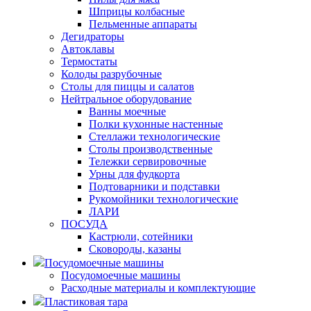
Шприцы колбасные
Пельменные аппараты
Дегидраторы
Автоклавы
Термостаты
Колоды разрубочные
Столы для пиццы и салатов
Нейтральное оборудование
Ванны моечные
Полки кухонные настенные
Стеллажи технологические
Столы производственные
Тележки сервировочные
Урны для фудкорта
Подтоварники и подставки
Рукомойники технологические
ЛАРИ
ПОСУДА
Кастрюли, сотейники
Сковороды, казаны
Посудомоечные машины
Посудомоечные машины
Расходные материалы и комплектующие
Пластиковая тара