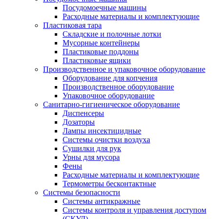
Посудомоечные машины
Расходные материалы и комплектующие
Пластиковая тара
Складские и полочные лотки
Мусорные контейнеры
Пластиковые поддоны
Пластиковые ящики
Производственное и упаковочное оборудование
Оборудование для копчения
Производственное оборудование
Упаковочное оборудование
Санитарно-гигиеническое оборудование
Диспенсеры
Дозаторы
Лампы инсектицидные
Системы очистки воздуха
Сушилки для рук
Урны для мусора
Фены
Расходные материалы и комплектующие
Термометры бесконтактные
Системы безопасности
Системы антикражные
Системы контроля и управления доступом
(СКУД)