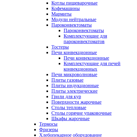
Котлы пищеварочные
Кофемашины
Мармиты
Модули нейтральные
Пароконвектоматы
Пароконвектоматы
Комплектующие для
пароконвектоматов
Тостеры
Печи конвекционные
Печи конвекционные
Комплектующие для печей
конвекционных
Печи микроволновые
Плиты газовые
Плиты индукционные
Плиты электрические
Грили для кур
Поверхности жарочные
Столы тепловые
Столы горячие упаковочные
Шкафы жарочные
Термосы
Фризеры
Хлебопекарное оборудование