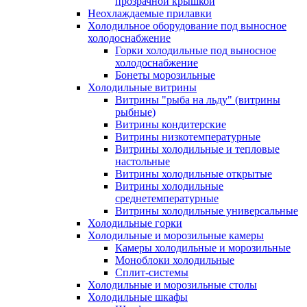
прозрачной крышкой
Неохлаждаемые прилавки
Холодильное оборудование под выносное
холодоснабжение
Горки холодильные под выносное
холодоснабжение
Бонеты морозильные
Холодильные витрины
Витрины "рыба на льду" (витрины
рыбные)
Витрины кондитерские
Витрины низкотемпературные
Витрины холодильные и тепловые
настольные
Витрины холодильные открытые
Витрины холодильные
среднетемпературные
Витрины холодильные универсальные
Холодильные горки
Холодильные и морозильные камеры
Камеры холодильные и морозильные
Моноблоки холодильные
Сплит-системы
Холодильные и морозильные столы
Холодильные шкафы