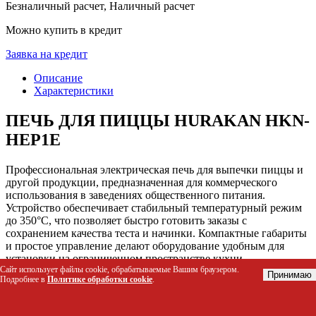
Безналичный расчет, Наличный расчет
Можно купить в кредит
Заявка на кредит
Описание
Характеристики
ПЕЧЬ ДЛЯ ПИЦЦЫ HURAKAN HKN-
HEP1E
Профессиональная электрическая печь для выпечки пиццы и
другой продукции, предназначенная для коммерческого
использования в заведениях общественного питания.
Устройство обеспечивает стабильный температурный режим
до 350°C, что позволяет быстро готовить заказы с
сохранением качества теста и начинки. Компактные габариты
и простое управление делают оборудование удобным для
установки на ограниченном пространстве кухни.
Сайт использует файлы cookie, обрабатываемые Вашим браузером.
Принимаю
Подробнее в
Политике обработки cookie
.
Кому подойдет этот товар
Шеф-повара пиццерий и пекарен, нуждающиеся в