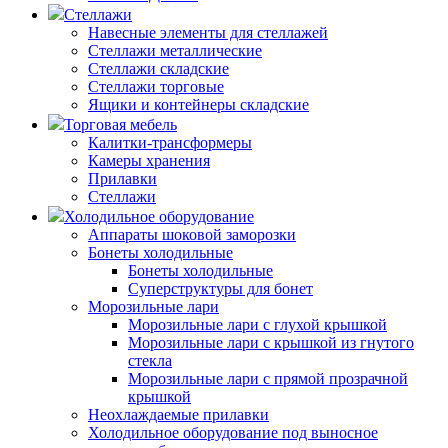
Стеллажи
Навесные элементы для стеллажей
Стеллажи металлические
Стеллажи складские
Стеллажи торговые
Ящики и контейнеры складские
Торговая мебель
Калитки-трансформеры
Камеры хранения
Прилавки
Стеллажи
Холодильное оборудование
Аппараты шоковой заморозки
Бонеты холодильные
Бонеты холодильные
Суперструктуры для бонет
Морозильные лари
Морозильные лари с глухой крышкой
Морозильные лари с крышкой из гнутого
стекла
Морозильные лари с прямой прозрачной
крышкой
Неохлаждаемые прилавки
Холодильное оборудование под выносное