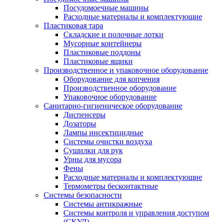
Посудомоечные машины
Расходные материалы и комплектующие
Пластиковая тара
Складские и полочные лотки
Мусорные контейнеры
Пластиковые поддоны
Пластиковые ящики
Производственное и упаковочное оборудование
Оборудование для копчения
Производственное оборудование
Упаковочное оборудование
Санитарно-гигиеническое оборудование
Диспенсеры
Дозаторы
Лампы инсектицидные
Системы очистки воздуха
Сушилки для рук
Урны для мусора
Фены
Расходные материалы и комплектующие
Термометры бесконтактные
Системы безопасности
Системы антикражные
Системы контроля и управления доступом
(СКУД)