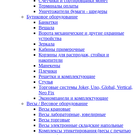
Счетчики и сортировщики монет
Терминалы оплаты
Уничтожители бумаги - шредеры
Бутиковое оборудование
Банкетки
Вешала
Ворота механические и другие охранные
устройства
Зеркала
Кабины примерочные
Корзины для распродаж, стойки и
накопители
Манекены
Плечики
Решетки и комплектующие
Стулья
Торговые системы Joker, Uno, Global, Vertical,
Neo Fix
Экономпанели и комплектующие
Весы / Весовое оборудование
Весы крановые
Весы лабораторные, ювелирные
Весы торговые
Весы электронные складские напольные
Комплексы этикетирования (весы с печатью