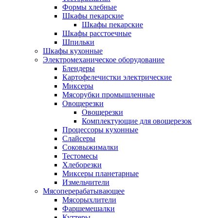
Формы хлебные
Шкафы пекарские
Шкафы пекарские
Шкафы расстоечные
Шпильки
Шкафы кухонные
Электромеханическое оборудование
Блендеры
Картофелечистки электрические
Миксеры
Мясорубки промышленные
Овощерезки
Овощерезки
Комплектующие для овощерезок
Процессоры кухонные
Слайсеры
Соковыжималки
Тестомесы
Хлеборезки
Миксеры планетарные
Измельчители
Мясоперерабатывающее
Мясорыхлители
Фаршемешалки
Куттеры