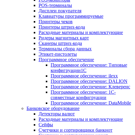
POS-терминалы
Дисплеи покупателя
Клавиатуры программируемые
Принтеры чеков
Принтеры штрих-кода
Расходные материалы и комплектующие
Ридеры магнитных карт
Сканеры штрих-кода
Терминалы сбора данных
Этикет-пистолеты
Программное обеспечение
Программное обеспечение: Типовые
конфигруации1С
Программное обеспечение: ilexx
Программное обеспечение: DALION
Программное обеспечение: Клеверенс
Программное обеспечение: 1С-
совместные конфигруации
Программное обеспечение: DataMobile
Банковское оборудование
Детекторы валют
Расходные материалы и комплектующие
Сейфы
Счетчики и сортировщики банкнот