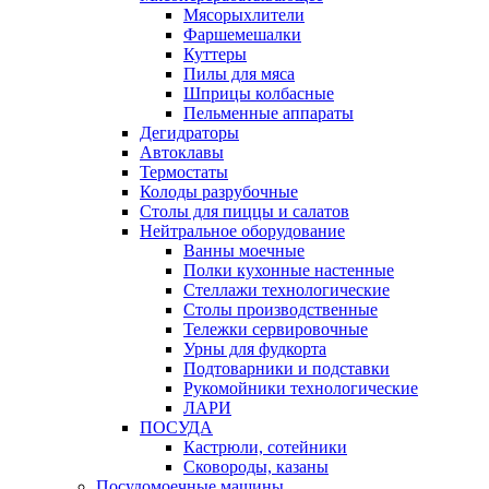
Мясорыхлители
Фаршемешалки
Куттеры
Пилы для мяса
Шприцы колбасные
Пельменные аппараты
Дегидраторы
Автоклавы
Термостаты
Колоды разрубочные
Столы для пиццы и салатов
Нейтральное оборудование
Ванны моечные
Полки кухонные настенные
Стеллажи технологические
Столы производственные
Тележки сервировочные
Урны для фудкорта
Подтоварники и подставки
Рукомойники технологические
ЛАРИ
ПОСУДА
Кастрюли, сотейники
Сковороды, казаны
Посудомоечные машины