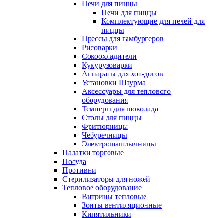
Печи для пиццы
Печи для пиццы
Комплектующие для печей для
пиццы
Прессы для гамбургеров
Рисоварки
Сокоохладители
Кукурузоварки
Аппараты для хот-догов
Установки Шаурма
Аксессуары для теплового
оборудования
Темперы для шоколада
Столы для пиццы
Фритюрницы
Чебуречницы
Электрошашлычницы
Палатки торговые
Посуда
Противни
Стерилизаторы для ножей
Тепловое оборудование
Витрины тепловые
Зонты вентиляционные
Кипятильники