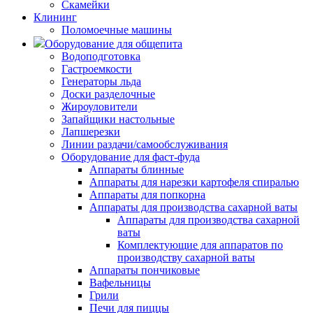
Скамейки
Клининг
Поломоечные машины
Оборудование для общепита
Водоподготовка
Гастроемкости
Генераторы льда
Доски разделочные
Жироуловители
Запайщики настольные
Лапшерезки
Линии раздачи/самообслуживания
Оборудование для фаст-фуда
Аппараты блинные
Аппараты для нарезки картофеля спиралью
Аппараты для попкорна
Аппараты для производства сахарной ваты
Аппараты для производства сахарной
ваты
Комплектующие для аппаратов по
производству сахарной ваты
Аппараты пончиковые
Вафельницы
Грили
Печи для пиццы