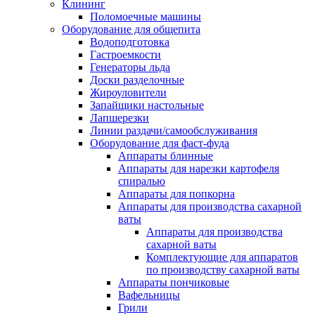
Клининг
Поломоечные машины
Оборудование для общепита
Водоподготовка
Гастроемкости
Генераторы льда
Доски разделочные
Жироуловители
Запайщики настольные
Лапшерезки
Линии раздачи/самообслуживания
Оборудование для фаст-фуда
Аппараты блинные
Аппараты для нарезки картофеля
спиралью
Аппараты для попкорна
Аппараты для производства сахарной
ваты
Аппараты для производства
сахарной ваты
Комплектующие для аппаратов
по производству сахарной ваты
Аппараты пончиковые
Вафельницы
Грили