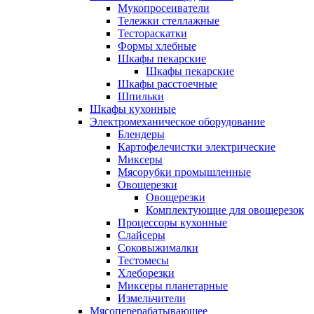
Мукопросеиватели
Тележки стеллажные
Тестораскатки
Формы хлебные
Шкафы пекарские
Шкафы пекарские
Шкафы расстоечные
Шпильки
Шкафы кухонные
Электромеханическое оборудование
Блендеры
Картофелечистки электрические
Миксеры
Мясорубки промышленные
Овощерезки
Овощерезки
Комплектующие для овощерезок
Процессоры кухонные
Слайсеры
Соковыжималки
Тестомесы
Хлеборезки
Миксеры планетарные
Измельчители
Мясоперерабатывающее