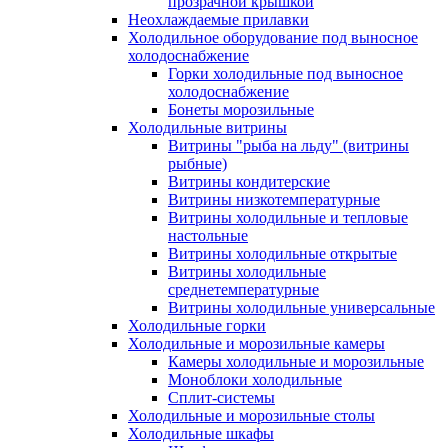
прозрачной крышкой
Неохлаждаемые прилавки
Холодильное оборудование под выносное
холодоснабжение
Горки холодильные под выносное
холодоснабжение
Бонеты морозильные
Холодильные витрины
Витрины "рыба на льду" (витрины
рыбные)
Витрины кондитерские
Витрины низкотемпературные
Витрины холодильные и тепловые
настольные
Витрины холодильные открытые
Витрины холодильные
среднетемпературные
Витрины холодильные универсальные
Холодильные горки
Холодильные и морозильные камеры
Камеры холодильные и морозильные
Моноблоки холодильные
Сплит-системы
Холодильные и морозильные столы
Холодильные шкафы