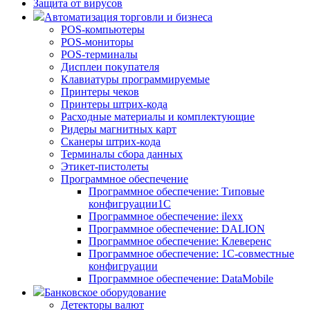
Защита от вирусов
Автоматизация торговли и бизнеса
POS-компьютеры
POS-мониторы
POS-терминалы
Дисплеи покупателя
Клавиатуры программируемые
Принтеры чеков
Принтеры штрих-кода
Расходные материалы и комплектующие
Ридеры магнитных карт
Сканеры штрих-кода
Терминалы сбора данных
Этикет-пистолеты
Программное обеспечение
Программное обеспечение: Типовые
конфигруации1С
Программное обеспечение: ilexx
Программное обеспечение: DALION
Программное обеспечение: Клеверенс
Программное обеспечение: 1С-совместные
конфигруации
Программное обеспечение: DataMobile
Банковское оборудование
Детекторы валют