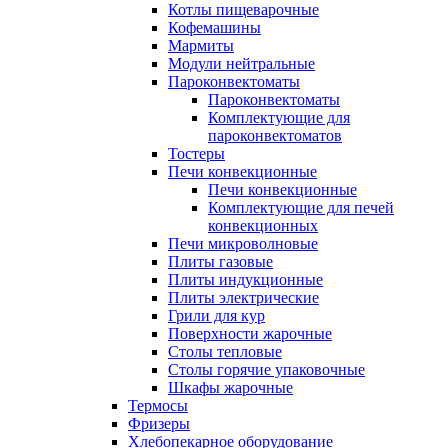
Котлы пищеварочные
Кофемашины
Мармиты
Модули нейтральные
Пароконвектоматы
Пароконвектоматы
Комплектующие для
пароконвектоматов
Тостеры
Печи конвекционные
Печи конвекционные
Комплектующие для печей
конвекционных
Печи микроволновые
Плиты газовые
Плиты индукционные
Плиты электрические
Грили для кур
Поверхности жарочные
Столы тепловые
Столы горячие упаковочные
Шкафы жарочные
Термосы
Фризеры
Хлебопекарное оборудование